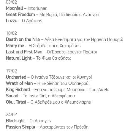
03/02
Moonfall
– Ιnterlunar
Great Freedom
– Με Βαριά, Παλικαρίσια Αναπνοή
Luzzu
– Ο Λούτσος
10/02
Death on the Nile
– Δέκα Εγκλήματα για τον Ηρακλή Πουαρώ
Marry me
– Η Στάρλετ και ο Χαχαμόκος
Last and First Men
– Οι Έσχατοι έσονται Πρώτοι
Natural Light
– Το Φως θα σβήσω
17/02
Uncharted
– Ο Ιντιάνα Τζόουνς και οι Κυνηγοί
Wrath of Man
– Η Εκδίκηση του Φαλακρού
King Richard
– Έλα να παίξουμε Μπαλάκια Πέρα-Δώθε
Souad
– Το Insta Girl, η Αδερφή μου
Okul Tirasi
– Ο Αδελφός μου ο Χλεμπονιάρης
24/02
Blacklight
– Οι Άρπαγες
Passion Simple
– Λαχταρώντας τον Πρέσβη