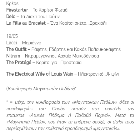
Κρέας
Firestarter
– Το Κορίτσι-Φωτιά
Delo
– Τα Αίσχη του Πούτιν
La Fille au Bracelet
– Ένα Κορίτσι σκέτο…Βραχιόλι
19/05
Lacci
- Μαριάννα
The Outfit
– Ράφτης, Γδάρτης και Κακός Παλουκοκάφτης
Nitram
– Νιτραμεγέννησε Αρχαία Μακεδόνισσα
The Protégé
– Κορίτσι για…Προστασία
The Electrical Wife of Louis Wain
– Ηλεκτρονικό…Ψιψίνι
(
Κυκλοφορία Μαγνητικών Πεδίων
)*
* =
μέχρι την κυκλοφορία των «Μαγνητικών Πεδίων» όλες οι
κυκλοφορίες του Cinobo πατούν στο μοντέλο της
επιτυχίας «Ατυχές Πήδημα ή Παλαβό Πορνό». Μετά τα
«Μαγνητικά Πεδία», που ήταν το επόμενο σουξέ, οι τίτλοι τους
περιλαμβάνουν τον επιθετικό προσδιορισμό «μαγνητικός».