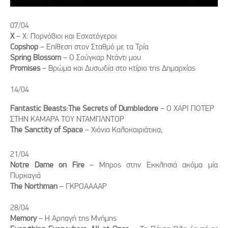
07/04
Χ
– Χ: Πορνόβιοι και Εσχατόγεροι
Copshop
– Επίθεση στον Σταθμό με τα Τρία
Spring Blossom
– Ο Σούγκαρ Ντάντι μου
Promises
– Βρώμα και Δυσωδία στο κτίριο της Δημαρχίας
14/04
Fantastic Beasts:The Secrets of Dumbledore
– Ο ΧΑΡΙ ΠΟΤΕΡ
ΣΤΗΝ ΚΑΜΑΡΑ ΤΟΥ ΝΤΑΜΠΛΝΤΟΡ
The Sanctity of Space
– Χιόνια Καλοκαιριάτικα;
21/04
Notre Dame on Fire
– Μπρος στην Εκκλησιά ακόμα μία
Πυρκαγιά
The Northman
– ΓΚΡΟΑΑΑΑΡ
28/04
Memory
– Η Αρπαγή της Μνήμης