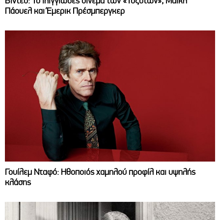
Βίντεο: Το ιλιγγιώδες σινεμά των «Τοξοτών», Μάικλ
Πάουελ και Έμερικ Πρέσμπεργκερ
Γουίλεμ Νταφό: Ηθοποιός χαμηλού προφίλ και υψηλής
κλάσης