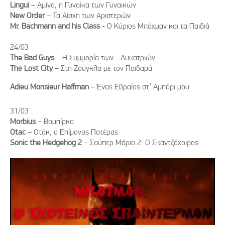
Lingui
– Αμίνα, η Γυναίκα των Γυναικών
Νew Order
– Τα Αίσχη των Αριστερών
Mr. Bachmann and his Class
- Ο Κύριος Μπάχμαν και τα Παιδιά
24/03
The Bad Guys
– Η Συμμορία των… Λυκατριών
The Lost City
– Στη Ζούγκλα με τον Παιδαρά
Αdieu Monsieur Haffman
– Ένας Εβραίος στ’ Αμπάρι μου
31/03
Μorbius
– Βομπίρκο
Otac
– Οτάκ, ο Επίμονος Πατέρας
Sonic the Hedgehog 2
– Σούπερ Μάριο 2: Ο Σκαντζόχοιρος