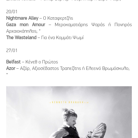
20/01
Nightmare Alley
– Ο Καταφερτζής
Gaza mon Amour
– Μεροκαματιάρης Ψαράς ή Πονηρός
Αρχαιοκάπηλος; *
The Wasteland
– Για ένα Κομμάτι Ψωμί
27/01
Belfast
– Κένεθ ο Πρώτος
Azor
– Αζόρ, Αξιοσέβαστος Τραπεζίτης ή Ελεεινό Βρωμόσκυλο;
*