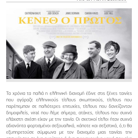
Τα χρόνια τα παλιά η ελληνική διανομή έδινε στις ξένες ταινίες
που αγόραζε ελληνικούς τίτλους σκωπτικούς, τίτλους που
παρέπεμπαν σε παλιότερες επιτυχίες, τίτλους που δανείζονταν
δημοφιλείς, viral που λέμε σήμερα, ατάκες, τίτλους που συχνά
ελάχιστη σχέση είχαν με την ταινία. Οι σχετικοί τίτλοι ήταν συχνά
αδιανόητα φορτισμένοι σεξουαλικά, κάποτε και σεξιστικά, ό,τι θα
εξυπηρετούσε σύμφωνα με τον διανομέα μιας ταινίας την