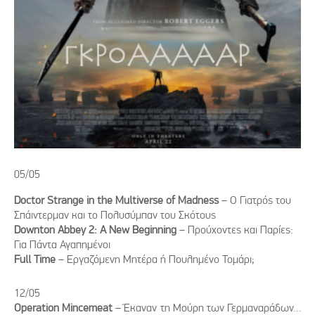
05/05
Doctor Strange in the Multiverse of Madness
– Ο Γιατρός του
Σπάιντερμαν και το Πολυσύμπαν του Σκότους
Downton Abbey 2: A New Beginning
– Προύχοντες και Παρίες:
Για Πάντα Αγαπημένοι
Full Time
– Εργαζόμενη Μητέρα ή Πουλημένο Τομάρι;
12/05
Operation Mincemeat
– Έκαναν τη Μούρη των Γερμαναράδων…