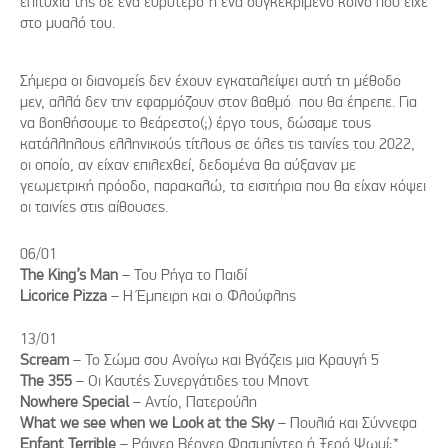
επιτυχία της σε ένα ευρύτερο ή ένα συγκεκριμένο κοινό που είχε
στο μυαλό του.
Σήμερα οι διανομείς δεν έχουν εγκαταλείψει αυτή τη μέθοδο
μεν, αλλά δεν την εφαρμόζουν στον βαθμό που θα έπρεπε. Για
να βοηθήσουμε το θεάρεστο(;) έργο τους, δώσαμε τους
κατάλληλους ελληνικούς τίτλους σε όλες τις ταινίες του 2022,
οι οποίο, αν είχαν επιλεχθεί, δεδομένα θα αύξαναν με
γεωμετρική πρόοδο, παρακαλώ, τα εισιτήρια που θα είχαν κόψει
οι ταινίες στις αίθουσες.
06/01
Τhe King’s Man
– Του Ρήγα το Παιδί
Licorice Pizza
– Η Έμπειρη και ο Φλούφλης
13/01
Scream
– Το Σώμα σου Ανοίγω και Βγάζεις μια Κραυγή 5
The 355
– Οι Καυτές Συνεργάτιδες του Μποντ
Nowhere Special
– Αντίο, Πατερούλη
What we see when we Look at the Sky
– Πουλιά και Σύννεφα
Enfant Terrible
– Ράινερ Βέρνερ Φασμπίντερ ή Ξερό Ψωμί;*