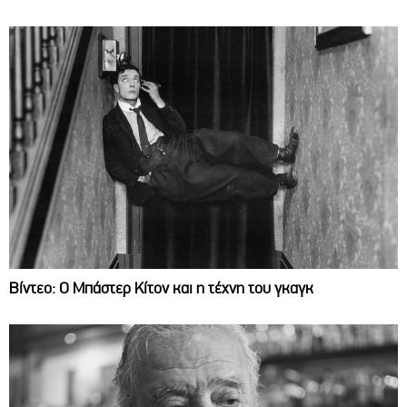
Βίντεο: Ο Μπάστερ Κίτον και η τέχνη του γκαγκ