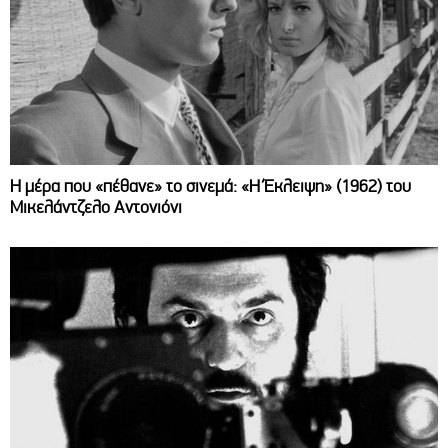
Η μέρα που «πέθανε» το σινεμά: «Η Έκλειψη» (1962) του
Μικελάντζελο Αντονιόνι