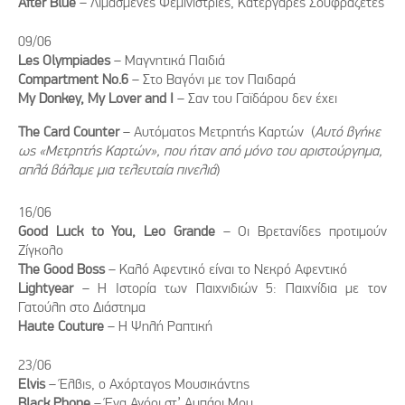
After Blue
– Λιμασμένες Φεμινίστριες, Κατεργάρες Σουφραζέτες
09/06
Les Olympiades
– Μαγνητικά Παιδιά
Compartment No.6
– Στο Βαγόνι με τον Παιδαρά
My Donkey, My Lover and I
– Σαν του Γαϊδάρου δεν έχει
Τhe Card Counter
– Αυτόματος Μετρητής Καρτών (
Αυτό βγήκε
ως «Μετρητής Καρτών», που ήταν από μόνο του αριστούργημα,
απλά βάλαμε μια τελευταία πινελιά
)
16/06
Good Luck to You, Leo Grande
– Οι Βρετανίδες προτιμούν
Ζίγκολο
The Good Boss
– Καλό Αφεντικό είναι το Νεκρό Αφεντικό
Lightyear
– Η Ιστορία των Παιχνιδιών 5: Παιχνίδια με τον
Γατούλη στο Διάστημα
Haute Couture
– Η Ψηλή Ραπτική
23/06
Elvis
– Έλβις, ο Αχόρταγος Μουσικάντης
Black Phone
– Ένα Αγόρι στ’ Αμπάρι Mου