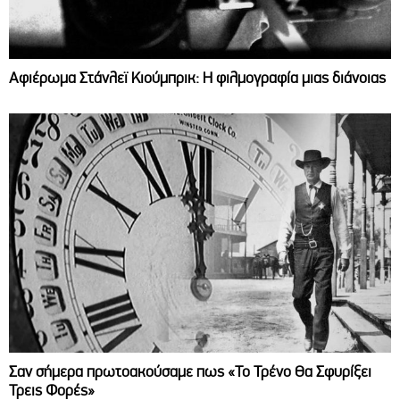
Αφιέρωμα Στάνλεϊ Κιούμπρικ: Η φιλμογραφία μιας διάνοιας
Σαν σήμερα πρωτοακούσαμε πως «Το Τρένο Θα Σφυρίξει
Τρεις Φορές»