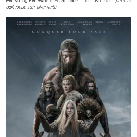
Everything Everywhere All at Once
– Τα Πάντα Όλα (
αυτό το
αφήνουμε έτσι, είναι καλο
)