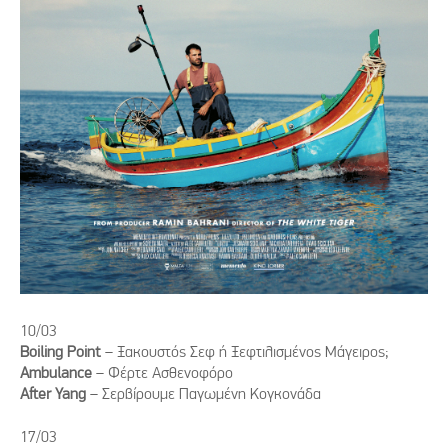
10/03
Βoiling Point
– Ξακουστός Σεφ ή Ξεφτιλισμένος Μάγειρος;
Ambulance
– Φέρτε Ασθενοφόρο
Αfter Yang
– Σερβίρουμε Παγωμένη Κογκονάδα
17/03