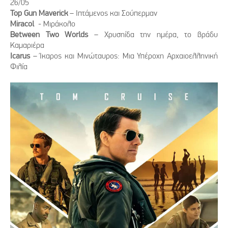
26/05
Top Gun Maverick
– Ιπτάμενος και Σούπερμαν
Miracol
- Μιράκολο
Between Two Worlds
– Χρυσηίδα την ημέρα, το βράδυ
Καμαριέρα
Icarus
– Ίκαρος και Μινώταυρος: Μια Υπέροχη Αρχαιοελληνική
Φιλία