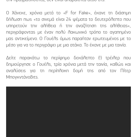
Ο Χάνεκε, χρόνια μετά το «F for Fake», έκανε τη διάσημη
δήλωση πως «το σινεμά είναι 24 ψέματα το δευτερόλεπτο που
υπηρετούν την αλήθεια ή την αναζήτηση της αλήθειας»,
περιγράφοντας με έναν πολύ λακωνικό τρόπο το αγαπημένο
μας αντικείμενο. Ο Γουέλς όμως παραήταν ερωτευμένος με το
μέσο για να το περιγράψει με μια ατάκα. Το έκανε με μια ταινία.
Δείτε παρακάτω το περίφημο δεκάλεπτο (!) τρέιλερ που
δημιούργησε ο Γουέλς, τρία χρόνια μετά την ταινία, καθώς και
αναλύσεις για τη περίπλοκη δομή της από τον Πίτερ
Μπογκντάνοβιτς.