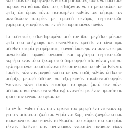
και ο ίδιος σε παραγωγούς και χρηματοδότες, ώστε να βρει τους
πόρους για κάποια ιδέα του, ελπίζοντας να τη μετουσιώσει σε
φιλμ, όχι όμως πάντα πετυχημένα καθώς ως σήμερα τον
συνοδεύουν ιστορίες με ημιτελή σενάρια, περιπετειώδη
γυρίσματα, καυγάδες και εν τέλει παρατημένες ταινίες.
Το τελευταίο, ολοκληρωμένο από τον ίδιο, μεγάλου μήκους
φιλμ που υπέγραψε ως σκηνοθέτης έμελλε να είναι «μια
αληθινή ιστορία για ψέματα», ιδανική ίσως για να συνοψίσει μια
μεγαλειώδη, αρχικά ονειρική και αργότερα περιπετειώδη
καριέρα ενός τόσο ξεχωριστού δημιουργού. «Το κάνω γιατί και
εγώ είμαι ένας τσαρλατάνος» λέει στην αρχή του «F for Fake» ο
Γουέλς, κάνονας μαγικά κόλπα σε ένα παιδί, κάθώς άλλωστε
υπήρξε, μεταξύ άλλων, και εξαιρετικός ταχυδακτυλουργός.
Έχοντας κάνει λοιπόν επιστήμη το ψέμα (αυτό δεν κάνει
άλλωστε και ένας σκηνοθέτης;) ανιχνεύει με έναν πρωτότυπο
τρόπο την έννοια του ψέματος.
Το «F for Fake» ήταν στην αρχική του μορφή ένα ντοκιμαντέρ
για την απίστευτη ζωή του Ελμίρ ντε Χόρι, ενός ζωγράφου που
ταρακούνησε όσο κανείς τα θεμέλια του χώρου του εμπορίου
τέχνης. Ταλέντο στις αντιγραφές γνωστών πινάκων είχαν