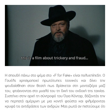
Η σπουδή πάνω στο ψέμα στο «F for Fake» είναι πολυεπίπεδη. Ο
Γουέλς χρησιμοποιεί πρωτότυπες τεχνικές και δίνει την
ψευδαίσθηση στον θεατή πως βρίσκεται στη μονταζιέρα μαζί
του, φτιάχνοντας στο μυαλό του τη δική του εκδοχή της ταινίας.
Συστήνει στην αρχή τη σύντροφό του Όγια Κόνταρ, βάζοντάς την
να περπατά αμέριμνη με μια κοντή φούστα και φιλμάροντας
κρυφά τις αντιδράσεις των ανδρών. Μας ρωτά αν πιστεύουμε ότι