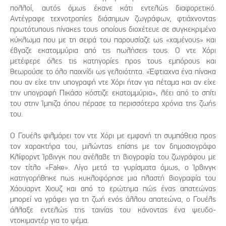
πολλοί, αυτός όμως έκανε κάτι εντελώς διαφορετικό.
Αντέγραφε τεχνοτροπίες διάσημων ζωγράφων, φτιάχνοντας
πρωτότυπους πίνακες τους οποίους διοχέτευε σε συγκεκριμένο
κύκλωμα που με τη σειρά του παρουσίαζε ως «χαμένους» και
έβγαζε εκατομμύρια από τις πωλήσεις τους. Ο ντε Χόρι
μετέφερε όλες τις κατηγορίες προς τους εμπόρους και
θεωρούσε το όλο παιχνίδι ως γελοιότητα. «Έφτιαχνα ένα πίνακα
που αν είχε την υπογραφή ντε Χόρι ήταν για πέταμα και αν είχε
την υπογραφή Πικάσο κόστιζε εκατομμύρια», λέει από το σπίτι
του στην Ίμπιζα όπου πέρασε τα περισσότερα χρόνια της ζωής
του.
Ο Γουέλς φιλμάρει τον ντε Χόρι με εμφανή τη συμπάθεια προς
τον χαρακτήρα του, μιλώντας επίσης με τον δημοσιογράφο
Κλίφορντ Ίρβινγκ που ανέλαβε τη βιογραφία του ζωγράφου με
τον τίτλο «Fake». Λίγο μετά τα γυρίσματα όμως, ο Ίρβινγκ
κατηγορήθηκε πως κυκλοφόρησε μια πλαστή βιογραφία του
Χάουαρντ Χιουζ και από το ερώτημα πώς ένας απατεώνας
μπορεί να γράφει για τη ζωή ενός άλλου απατεώνα, ο Γουέλς
άλλαξε εντελώς της ταινίας του κάνοντας ένα ψευδο-
ντοκιμαντέρ για το ψέμα.