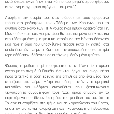
αυτό όντως έγινε ή αν είναι κόλπο του μεγαλύτερου ψέματος
στην κινηματογραφική αφήγηση, του μοντάζ.
Αναφέρει την ιστορία του, όταν διάβασε με τόσο δραματικό
τρόπο στο ραδιόφωνο τον «Πόλεμο των Κόσμων» που το
ανυποψίαστο κοινό των ΗΠΑ νόμιζε πως ήρθαν αρειανοί στη Γη.
Μας υπόσχεται πως για μια ώρα θα μας πει μόνο αλήθειες και
στο τέλος φτιάχνει μια ψεύτικη ιστορία για την Κόνταρ λέγοντάς
μας πως η ώρα που υποσχέθηκε πέρασε κατά 17 λεπτά, στα
οποία λέει μόνο ψέματα. Και τηρεί την υπόσχεσή του για τη «μία
ώρα αλήθειας», βάζοντας σε αυτήν να μιλούν μόνο ψεύτες.
Φυσικά, η μελέτη περί του ψέματος στην Τέχνη, έχει άμεση
σχέση με το σινεμά. Ο Γουέλς μέσω του έργου του αναρωτιέται
προς τι τελικά η τόση έρευνα της αλήθειας από ένα μέσο που
στηρίζεται στο ψέμα. Μέχρι και σήμερα στήνονται ομηρικοί
καυγάδες για κλέφτες σκηνοθέτες που ξεπατικώνουν
τεχνοτροπίες συναδέλφων τους. Έχει όμως σημασία αν το
περιεχόμενο που δίνουν έχει μέσα του μια δική του ταυτότητα;
Το σινεμά στηρίζεται στο ψέμα και τη χειραγώγηση του θεατή,
οπότε αν μια ταινία ισχυρίζεται πως καταγράφει αληθοφανώς
την πραγματικότητα, δεν είναι απαραίτητα ατού της.