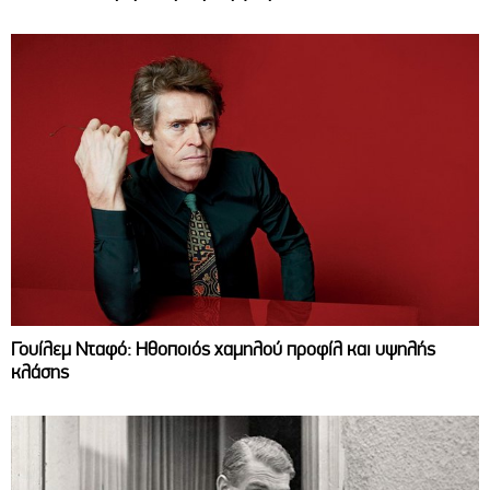
Γουίλεμ Νταφό: Ηθοποιός χαμηλού προφίλ και υψηλής
κλάσης