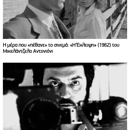
Η μέρα που «πέθανε» το σινεμά: «Η Έκλειψη» (1962) του
Μικελάντζελο Αντονιόνι