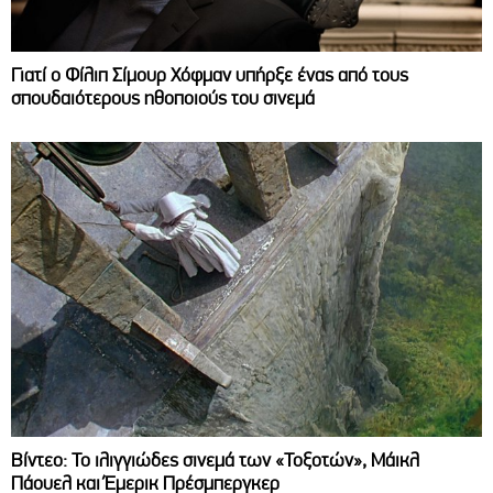
Γιατί ο Φίλιπ Σίμουρ Χόφμαν υπήρξε ένας από τους
σπουδαιότερους ηθοποιούς του σινεμά
Βίντεο: Το ιλιγγιώδες σινεμά των «Τοξοτών», Μάικλ
Πάουελ και Έμερικ Πρέσμπεργκερ