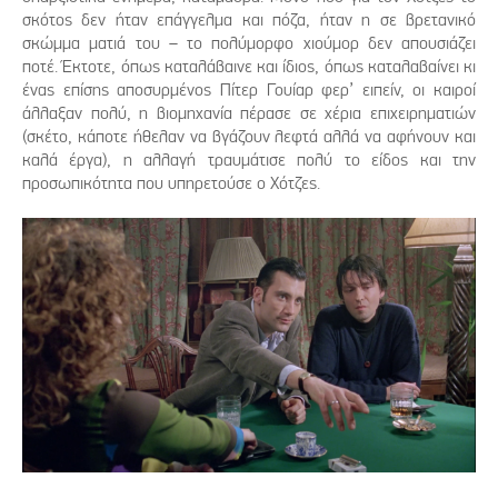
σκότος δεν ήταν επάγγελμα και πόζα, ήταν η σε βρετανικό
σκώμμα ματιά του – το πολύμορφο χιούμορ δεν απουσιάζει
ποτέ. Έκτοτε, όπως καταλάβαινε και ίδιος, όπως καταλαβαίνει κι
ένας επίσης αποσυρμένος Πίτερ Γουίαρ φερ’ ειπείν, οι καιροί
άλλαξαν πολύ, η βιομηχανία πέρασε σε χέρια επιχειρηματιών
(σκέτο, κάποτε ήθελαν να βγάζουν λεφτά αλλά να αφήνουν και
καλά έργα), η αλλαγή τραυμάτισε πολύ το είδος και την
προσωπικότητα που υπηρετούσε ο Χότζες.