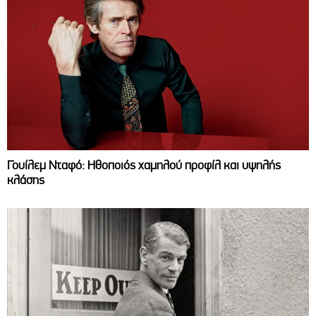
Γουίλεμ Νταφό: Ηθοποιός χαμηλού προφίλ και υψηλής
κλάσης