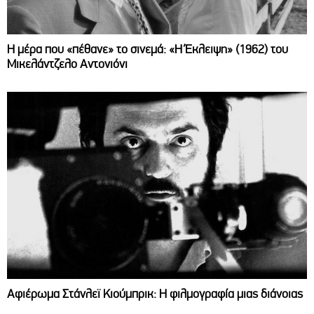
Η μέρα που «πέθανε» το σινεμά: «Η Έκλειψη» (1962) του
Μικελάντζελο Αντονιόνι
Αφιέρωμα Στάνλεϊ Κιούμπρικ: Η φιλμογραφία μιας διάνοιας