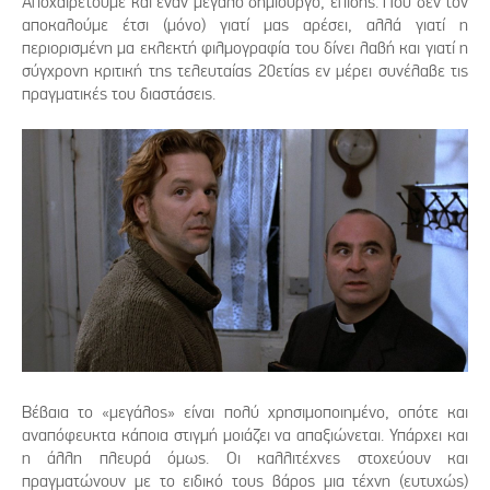
Αποχαιρετούμε και έναν μεγάλο δημιουργό, επίσης. Που δεν τον
αποκαλούμε έτσι (μόνο) γιατί μας αρέσει, αλλά γιατί η
περιορισμένη μα εκλεκτή φιλμογραφία του δίνει λαβή και γιατί η
σύγχρονη κριτική της τελευταίας 20ετίας εν μέρει συνέλαβε τις
πραγματικές του διαστάσεις.
Βέβαια το «μεγάλος» είναι πολύ χρησιμοποιημένο, οπότε και
αναπόφευκτα κάποια στιγμή μοιάζει να απαξιώνεται. Υπάρχει και
η άλλη πλευρά όμως. Οι καλλιτέχνες στοχεύουν και
πραγματώνουν με το ειδικό τους βάρος μια τέχνη (ευτυχώς)