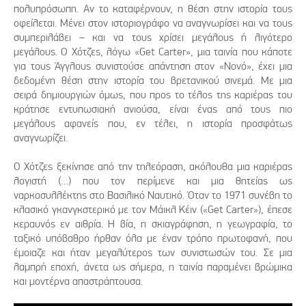
πολυπρόσωπη. Αν το καταφέρνουν, η θέση στην ιστορία τους
οφείλεται. Μένει στον ιστοριογράφο να αναγνωρίσει και να τους
συμπεριλάβει – και να τους χρίσει μεγάλους ή λιγότερο
μεγάλους. Ο Χότζες, λόγω «Get Carter», μια ταινία που κάποτε
για τους Άγγλους συνιστούσε απάντηση στον «Νονό», έχει μια
δεδομένη θέση στην ιστορία του βρετανικού σινεμά. Με μια
σειρά δημιουργιών όμως, που προς το τέλος της καριέρας του
κράτησε εντυπωσιακή ανιούσα, είναι ένας από τους πιο
μεγάλους αφανείς που, εν τέλει, η ιστορία προσφάτως
αναγνωρίζει.
Ο Χότζες ξεκίνησε από την τηλεόραση, ακόλουθα μια καριέρας
λογιστή (…) που τον περίμενε και μια θητείας ως
ναρκοσυλλέκτης στο Βασιλικό Ναυτικό. Όταν το 1971 συνέβη το
κλασικό γκανγκστερικό με τον Μάικλ Κέιν («Get Carter»), έπεσε
κεραυνός εν αιθρία. Η βία, η σκιαγράφηση, η γεωγραφία, το
ταξικό υπόβαθρο ήρθαν όλα με έναν τρόπο πρωτοφανή, που
έμοιαζε και ήταν μεγαλύτερος των συνιστωσών του. Σε μια
λαμπρή εποχή, άνετα ως σήμερα, η ταινία παραμένει βρώμικα
και μοντέρνα απαστράπτουσα.