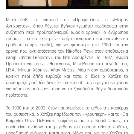
Μετά ήρθε το σίκουελ της «Προφητείας», ο «Μικρός
Αντίχριστος», όπου λέγεται βγήκαν (γεμάτα) περίστροφα στην
συζήτηση περί προϋπολογισμού (ωραία χρόνια), ο άνθρωπος
τρόμαξε, τελικά έχει μείνει ολίγη σεναριακή και σκηνοθετική
εμπλοκή (χωρίς credit), για να φτάσουμε στο 1980 και την
χρονιά που αντικατέστησε τον Νίκολας Ρεγκ στον αποθεωτικά
camp «Φλας Γκόρντον» του Ντε Λαουρέντις. Το 1987, «Καμιά
Προσευχή για τους Πεθαμένους», Μίκι Ρουρκ στα μεγάλα του,
I.R.A., Μπομπ Χόσκινς, Άλαν Μπέιτς, Λίαμ Νίσον αμούστακος, η
κριτική περί άλλα τύρβαζε και τότε, ο ίδιος ο Χότζες το
αποκήρυξε γιατί λέει δεν είχε τελικό cut, ταινία μεγάλης αγάπης
για κάποιους από εμάς, ώρα να το ξαναδούμε λόγω δυστυχούς
περίστασης.
Το 1998 και το 2003, όταν και σημείωσε το τέλος της καριέρας
του ουσιαστικά, ο Χότζες παρέδωσε τον «Κρουπιέρη» και το «Θα
Κοιμηθώ Όταν Πεθάνω», αμφότερα με τον Κλάιβ Όουεν, τα
οποία είναι ανάλογη του μεγέθους του παρακαταθήκη: Στιλάτα,
υπαρξιστικά ενήμερα, κατάμαυρα. Μόνο που για τον Χότζες το