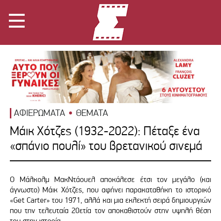
ΑΦΙΕΡΩΜΑΤΑ
ΘΕΜΑΤΑ
Μάικ Χότζες (1932-2022): Πέταξε ένα
«σπάνιο πουλί» του βρετανικού σινεμά
Ο Μάλκολμ ΜακΝτάουελ αποκάλεσε έτσι τον μεγάλο (και
άγνωστο) Μάικ Χότζες, που αφήνει παρακαταθήκη το ιστορικό
«Get Carter» του 1971, αλλά και μια εκλεκτή σειρά δημιουργιών
που την τελευταία 20ετία τον αποκαθιστούν στην υψηλή θέση
του στην ιστορία.