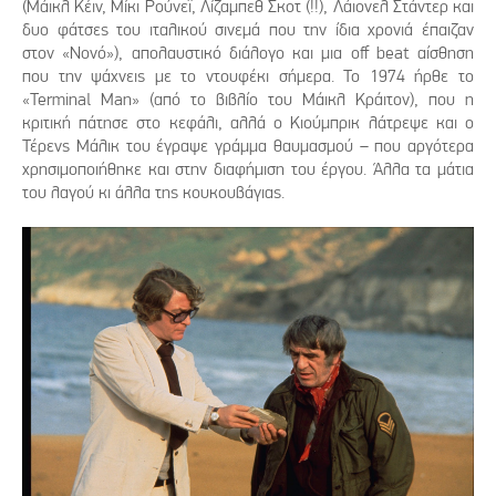
(Μάικλ Κέιν, Μίκι Ρούνεϊ, Λίζαμπεθ Σκοτ (!!), Λάιονελ Στάντερ και
δυο φάτσες του ιταλικού σινεμά που την ίδια χρονιά έπαιζαν
στον «Νονό»), απολαυστικό διάλογο και μια off beat αίσθηση
που την ψάχνεις με το ντουφέκι σήμερα. Το 1974 ήρθε το
«Terminal Man» (από το βιβλίο του Μάικλ Κράιτον), που η
κριτική πάτησε στο κεφάλι, αλλά ο Κιούμπρικ λάτρεψε και ο
Τέρενς Μάλικ του έγραψε γράμμα θαυμασμού – που αργότερα
χρησιμοποιήθηκε και στην διαφήμιση του έργου. Άλλα τα μάτια
του λαγού κι άλλα της κουκουβάγιας.