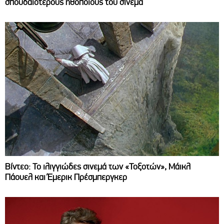
σπουδαιότερους ηθοποιούς του σινεμά
Βίντεο: Το ιλιγγιώδες σινεμά των «Τοξοτών», Μάικλ
Πάουελ και Έμερικ Πρέσμπεργκερ