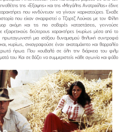
ηνοθέτης της «Έξαψης» και της «Μεγάλης Ανατριχίλας» έδινε
χαρακτήρες που κινδύνευαν να γίνουν καρικατούρες. Έκοβε
ιστορία που είχαν σκαρφιστεί ο Τζορτζ Λούκας με τον Φίλιπ
ορ ακόμη και τις πιο σοβαρές καταστάσεις, γεννούσε
θε εξαιρετικούς δεύτερους χαρακτήρες (κυρίως μέσα από το
 πρωταγωνιστή μια ισάξιου δυναμισμού θηλυκή συντροφιά
και, κυρίως, σκιαγραφούσε έναν ακαταμάχητο και θαρραλέο
τρωτό ήρωα. Που κουβαλά σε όλη την διάρκεια του φιλμ
ατά του. Και σε βάζει να συμμεριστείς κάθε αγωνία και φόβο