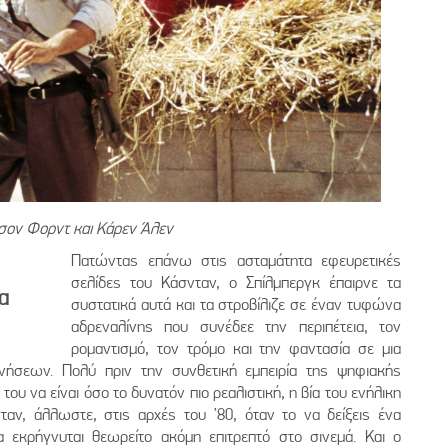
σον Φορντ και Κάρεν Άλεν
Πατώντας επάνω στις ασταμάτητα εφευρετικές
σελίδες του Κάσνταν, ο Σπίλμπεργκ έπαιρνε τα
α
συστατικά αυτά και τα στροβίλιζε σε έναν τυφώνα
αδρεναλίνης που συνέδεε την περιπέτεια, τον
ρομαντισμό, τον τρόμο και την φαντασία σε μια
νήσεων. Πολύ πριν την συνθετική εμπειρία της ψηφιακής
ου να είναι όσο το δυνατόν πιο ρεαλιστική, η βία του ενήλικη
ταν, άλλωστε, στις αρχές του ’80, όταν το να δείξεις ένα
εκρήγνυται θεωρείτο ακόμη επιτρεπτό στο σινεμά. Και ο