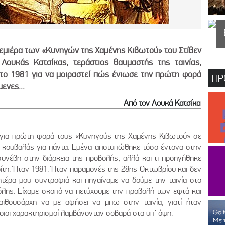
εμιέρα των «Κυνηγών της Χαμένης Κιβωτού» του Στίβεν
 Λουκάς Κατσίκας, τεράστιος θαυμαστής της ταινίας,
στο 1981 για να μοιραστεί πώς ένιωσε την πρώτη φορά
ΠΡ
μενες...
Από τον Λουκά Κατσίκα
ις για πρώτη φορά τους «Κυνηγούς της Χαμένης Κιβωτού» σε
θα κουβαλάς για πάντα. Εμένα αποτυπώθηκε τόσο έντονα στην
συνέβη στην διάρκεια της προβολής, αλλά και τι προηγήθηκε
ρίτη. Ήταν 1981. Ήταν παραμονές της 28ης Οκτωβρίου και δεν
μητέρα μου συντροφιά και πηγαίναμε να δούμε την ταινία στο
όλης. Είχαμε σκοπό να πετύχουμε την προβολή των εφτά και
αιθουσάρχη να με αφήσει να μπω στην ταινία, γιατί ήταν
τοιοι χαρακτηρισμοί λαμβάνονταν σοβαρά στα υπ’ όψη.