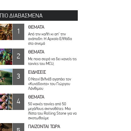
 ΠΙΟ ΔΙΑΒΑΣΜΕΝΑ
ΘΕΜΑΤΑ
1
Από την καλή κι απ’ την
ανάποδη: Η Αρχαία Ελλάδα
στο σινεμά
ΘΕΜΑΤΑ
2
Με ποια σειρά να δει κανείς τις
ταινίες του MCU;
ΕΙΔΗΣΕΙΣ
3
Ο Ντενί Βιλνέβ αγαπάει τον
«Κυνόδοντα» του Γιώργου
Λάνθιμου
ΘΕΜΑΤΑ
4
50 κακές ταινίες από 50
μεγάλους σκηνοθέτες: Μια
λίστα του Rolling Stone για να
σκοτωθούμε
ΠΑΙΖΟΝΤΑΙ ΤΩΡΑ
5