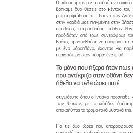
Ο αιθουσάρχης μας υποδυόταν αρχικά τ
βρήκαμε δυο θέσεις στο κέντρο του 
μεταμορφώθηκε σε… βουνό των Άνδεων κ
στην καρδιά μιας πνιγμένης στην βλάσ
σπηλαίου, υπερπηδούσε πλήθος θαν
προδιδόταν από τους συντρόφους το
βράχο, προσπαθούσε να αποφύγει τα α
με ένα υδροπλάνο, έχοντας για παρέ
περισσότερο στον κόσμο: ένα φίδι!
Το μόνο που ήξερα ήταν πως 
που αντίκριζα στην οθόνη δεν
ήθελα να τελειώσει ποτέ
στιγμιότυπο όπου ο Ιντιάνα προσπαθεί
των Ψυχών, με τα χιλιάδες δηλητηρ
αποκαλύπτει τα τρομακτικά μυστικά της.
Για τις δύο ώρες που απορροφούσα
αρχαιολόγου, αισθανόμουν να συντελ