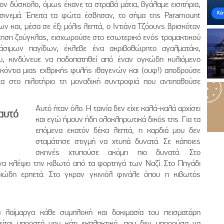
ον δύσκολο, όμως έκανε τα στραβά μάτια, βγάλαμε εισιτήρια,
σινεμά. Έπειτα τα φώτα έσβησαν, το σήμα της Paramount
αι, μέσα σε έξι μόλις λεπτά, ο Ιντιάνα Τζόουνς βρισκόταν
τηση ζούγκλας, εισχωρούσε στο εσωτερικό ενός τρομακτικού
άσιμων παγίδων, έκλεβε ένα ακριβοθώρητο αγαλματάκι,
υ, κινδύνευε να ποδοπατηθεί από έναν ογκώδη κυλιόμενο
κόντια μιας εχθρικής φυλής ιθαγενών και (ουφ!) αποδρούσε
α στο πιλοτήριο τη μοναδική συντροφιά που αντιπαθούσε
Αυτό ήταν όλο. Η ταινία δεν είχε καλά-καλά αρχίσει
αυτό
και εγώ ήμουν ήδη ολοκληρωτικά δικός της. Για τα
επόμενα εκατόν δέκα λεπτά, η καρδιά μου δεν
σταμάτησε στιγμή να χτυπά δυνατά. Σε κάποιες
σκηνές χτυπούσε ακόμη πιο δυνατά. Στο
 να κλέψει την κιβωτό από τα φορτηγά των Ναζί. Στο Πηγάδι
ιώδη ερπετά. Στο γκραν γκινιόλ φινάλε όπου η κιβωτός
 λαίμαργα κάθε συμπλοκή και δοκιμασία του πεισματάρη
είται μπροστά μου κάτι εκπληκτικό, που δεν μπορούσα να