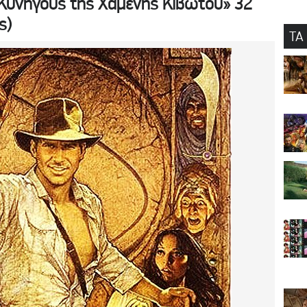
 «Κυνηγούς της Χαμένης Κιβωτού» 32
ς)
ΤΑ