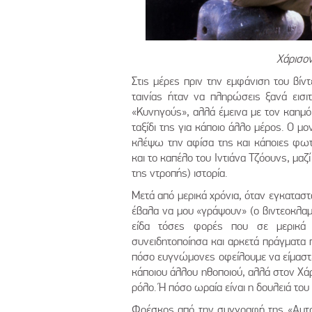
Χάρισον
Στις μέρες πριν την εμφάνιση του βίντ
ταινίας ήταν να πληρώσεις ξανά εισ
«Κυνηγούς», αλλά έμεινα με τον καημό.
ταξίδι της για κάποιο άλλο μέρος. Ο μ
κλέψω την αφίσα της και κάποιες φωτ
και το καπέλο του Ιντιάνα Τζόουνς, μαζί 
της ντροπής) ιστορία.
Μετά από μερικά χρόνια, όταν εγκαταστά
έβαλα να μου «γράψουν» (ο βιντεοκλαμ
είδα τόσες φορές που σε μερικά 
συνειδητοποίησα και αρκετά πράγματα
πόσο ευγνώμονες οφείλουμε να είμαστε 
κάποιου άλλου ηθοποιού, αλλά στον Χά
ρόλο. Ή πόσο ωραία είναι η δουλειά το
Φρέσκος από την συγγραφή της «Αυτοκ