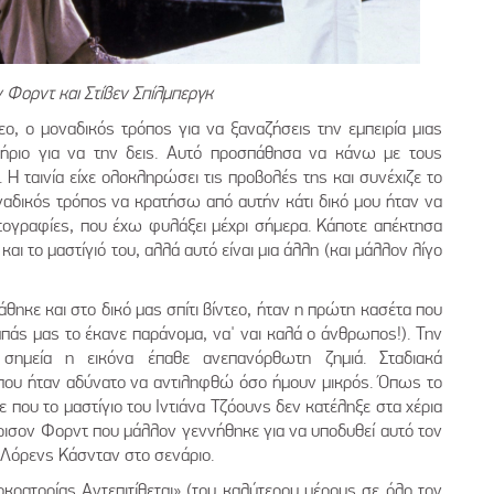
 Φορντ και Στίβεν Σπίλμπεργκ
εο, ο μοναδικός τρόπος για να ξαναζήσεις την εμπειρία μιας
ιτήριο για να την δεις. Αυτό προσπάθησα να κάνω με τους
 Η ταινία είχε ολοκληρώσει τις προβολές της και συνέχιζε το
οναδικός τρόπος να κρατήσω από αυτήν κάτι δικό μου ήταν να
ογραφίες, που έχω φυλάξει μέχρι σήμερα. Κάποτε απέκτησα
και το μαστίγιό του, αλλά αυτό είναι μια άλλη (και μάλλον λίγο
θηκε και στο δικό μας σπίτι βίντεο, ήταν η πρώτη κασέτα που
πάς μας το έκανε παράνομα, να' ναι καλά ο άνθρωπος!). Την
σημεία η εικόνα έπαθε ανεπανόρθωτη ζημιά. Σταδιακά
 που ήταν αδύνατο να αντιληφθώ όσο ήμουν μικρός. Όπως το
που το μαστίγιο του Ιντιάνα Τζόουνς δεν κατέληξε στα χέρια
ρισον Φορντ που μάλλον γεννήθηκε για να υποδυθεί αυτό τον
υ Λόρενς Κάσνταν στο σενάριο.
ρατορίας Αντεπιτίθεται» (του καλύτερου μέρους σε όλο τον