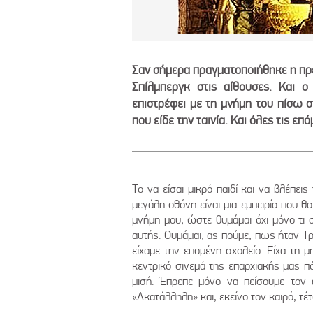
Σαν σήμερα πραγματοποιήθηκε η πρ
Σπίλμπεργκ στις αίθουσες. Και ο
επιστρέφει με τη μνήμη του πίσω 
που είδε την ταινία. Και όλες τις επό
Το να είσαι μικρό παιδί και να βλέπε
μεγάλη οθόνη είναι μια εμπειρία που 
μνήμη μου, ώστε θυμάμαι όχι μόνο τι 
αυτής. Θυμάμαι, ας πούμε, πως ήταν Τ
είχαμε την επομένη σχολείο. Είχα τη 
κεντρικό σινεμά της επαρχιακής μας π
μισή. Έπρεπε μόνο να πείσουμε τον 
«Ακατάλληλη» και, εκείνο τον καιρό, τέ