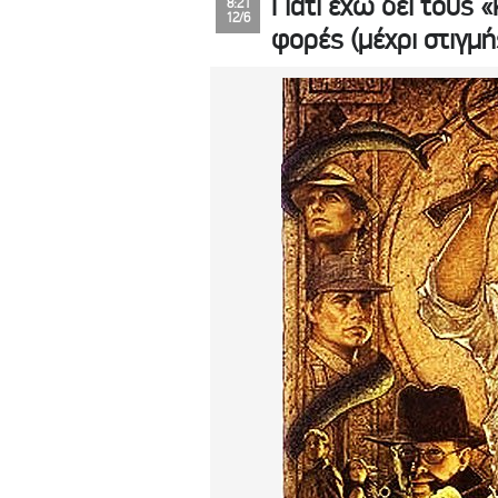
Γιατί έχω δει τους
8:21
12/6
φορές (μέχρι στιγμή