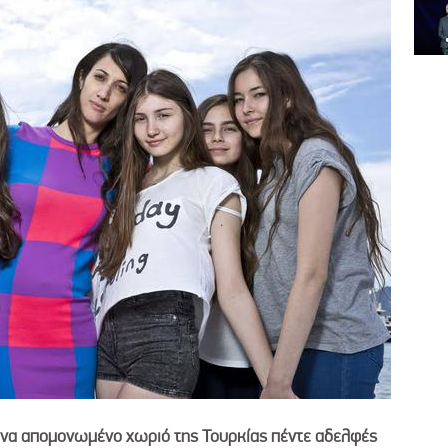
ε ένα απομονωμένο χωριό της Τουρκίας πέντε αδελφές