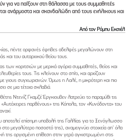
ύν για να παίξουν στη θάλασσα με τους συμμαθητές
ονται ανάρμοστα και σκανδαλώδη από τους ενήλικους και
Από τον Ρόμπυ Εκσιέλ
υρκίας, πέντε ορφανές έφηβες αδελφές μεγαλώνουν στη
άς και του αυταρχικού θείου τους.
τας των κοριτσιών με μερικά αγόρια συμμαθητές, θείος και
λευθερίες τους. Τις κλείνουν στο σπίτι, και αρχίζουν
 με γιους συγχωριανών. Όμως η Λαλέ, η μικρότερη και πιο
σει σε μια τέτοια σκλαβιά.
της Ντενίζ Γκαμζέ Έργκιουβεν λατρεύει το παραμύθι τις
ις «Αυτόχειρες παρθένους» της Κόπολα, τον «Κυνόδοντα» του
αναχί.
υ αποτελεί επίσημη υποβολή της Γαλλίας για το Ξενόγλωσσο
 στο μεγαλύτερο ποσοστό της), αναμειγνύει στοιχεία απ’ όλα
ική της οργισμένη επίθεση στην γερά αγκιστρωμένη στις