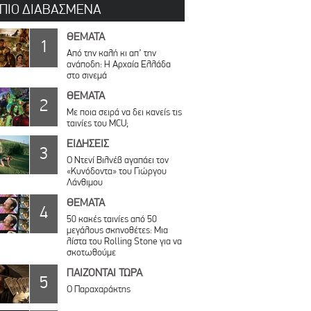
 ΠΙΟ ΔΙΑΒΑΣΜΕΝΑ
ΘΕΜΑΤΑ
1
Από την καλή κι απ’ την
ανάποδη: Η Αρχαία Ελλάδα
στο σινεμά
ΘΕΜΑΤΑ
2
Με ποια σειρά να δει κανείς τις
ταινίες του MCU;
ΕΙΔΗΣΕΙΣ
3
Ο Ντενί Βιλνέβ αγαπάει τον
«Κυνόδοντα» του Γιώργου
Λάνθιμου
ΘΕΜΑΤΑ
4
50 κακές ταινίες από 50
μεγάλους σκηνοθέτες: Μια
λίστα του Rolling Stone για να
σκοτωθούμε
ΠΑΙΖΟΝΤΑΙ ΤΩΡΑ
5
Ο Παραχαράκτης