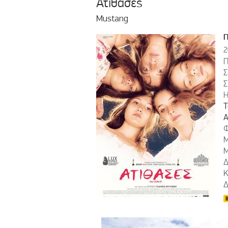
Ατίθασες
Mustang
2
Π
Σ
Σ
Η
Τ
Α
Μ
Δ
Δ