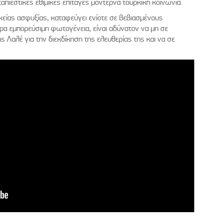
ταπιεστικές εθιμικές επιταγές μοντέρνα τουρκική κοινωνία.
ικείας ασφυξίας, καταφεύγει ενίοτε σε βεβιασμένους
ρα εμπορεύσιμη φωτογένεια, είναι αδύνατον να μη σε
 Λαλέ για την διεκδίκηση της ελευθερίας της και να σε