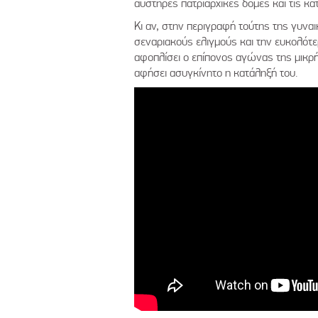
αυστηρές πατριαρχικές δομές και τις κα
Κι αν, στην περιγραφή τούτης της γυνα
σεναριακούς ελιγμούς και την ευκολότε
αφοπλίσει ο επίπονος αγώνας της μικρής
αφήσει ασυγκίνητο η κατάληξή του.