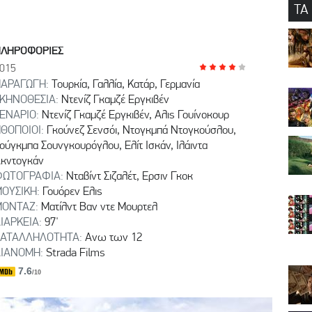
ΤΑ
ΠΛΗΡΟΦΟΡΙΕΣ
015
ΑΡΑΓΩΓΗ:
Τουρκία, Γαλλία, Κατάρ, Γερμανία
ΚΗΝΟΘΕΣΙΑ:
Ντενίζ Γκαμζέ Εργκιβέν
ΕΝΑΡΙΟ:
Ντενίζ Γκαμζέ Εργκιβέν, Αλις Γουίνοκουρ
ΘΟΠΟΙΟΙ:
Γκούνεζ Σενσόι, Ντογκμπά Ντογκούσλου,
ούγκμπα Σουνγκουρόγλου, Ελίτ Ισκάν, Ιλάιντα
κντογκάν
ΦΩΤΟΓΡΑΦΙΑ:
Νταβίντ Σιζαλέτ, Ερσιν Γκοκ
ΟΥΣΙΚΗ:
Γουόρεν Ελις
ΜΟΝΤΑΖ:
Ματίλντ Βαν ντε Μουρτελ
ΙΑΡΚΕΙΑ:
97'
ΚΑΤΑΛΛΗΛΟΤΗΤΑ:
Ανω των 12
ΙΑΝΟΜΗ:
Strada Films
7.6
/10