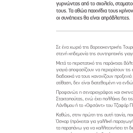
γυρνώντας από το σχολείο, σταματο
τους. Τα αθώα παιχνίδια τους κρίν
οι συνέπειες θα είναι απρόβλεπτες.
Σε ένα χωριό της βορειοκεντρικής Το
στενή κηδεμονία της συντηρητικής γιαγι
Μετά το περιστατικό της παράκτιας βόλ
γιαγιά αποφασίζουν να περιορίσουν τις ε
διαδοχικά να τους κανονίζουν προξενιά
ατίθαση, δεν είναι διατεθειμένη να ενδώ
Προφανώς η σεναριογράφος και σκηνοθέ
Σταχτοπούτας, ενώ έχει πολλάκις δει τ
Λάνθιμου ή το «Οφσάιντ» του Τζαφάρ Π
Καθώς, στην πρώτη της αυτή ταινία, πο
Όσκαρ (πρόκειται για γαλλική παραγωγή
τα παραπάνω για να καλλιτεχνήσει τη δ