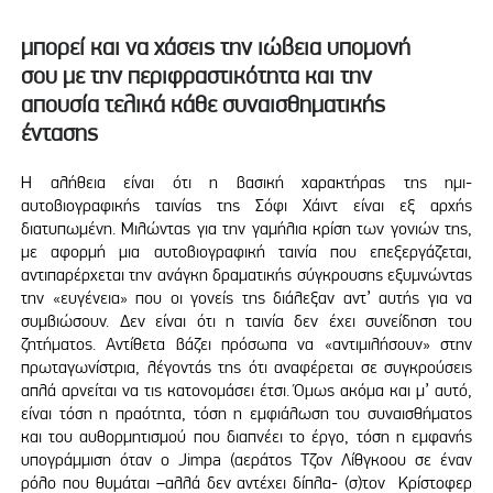
μπορεί και να χάσεις την ιώβεια υπομονή
σου με την περιφραστικότητα και την
απουσία τελικά κάθε συναισθηματικής
έντασης
Η αλήθεια είναι ότι η βασική χαρακτήρας της ημι-
αυτοβιογραφικής ταινίας της Σόφι Χάιντ είναι εξ αρχής
διατυπωμένη. Μιλώντας για την γαμήλια κρίση των γονιών της,
με αφορμή μια αυτοβιογραφική ταινία που επεξεργάζεται,
αντιπαρέρχεται την ανάγκη δραματικής σύγκρουσης εξυμνώντας
την «ευγένεια» που οι γονείς της διάλεξαν αντ’ αυτής για να
συμβιώσουν. Δεν είναι ότι η ταινία δεν έχει συνείδηση του
ζητήματος. Αντίθετα βάζει πρόσωπα να «αντιμιλήσουν» στην
πρωταγωνίστρια, λέγοντάς της ότι αναφέρεται σε συγκρούσεις
απλά αρνείται να τις κατονομάσει έτσι. Όμως ακόμα και μ’ αυτό,
είναι τόση η πραότητα, τόση η εμφιάλωση του συναισθήματος
και του αυθορμητισμού που διαπνέει το έργο, τόση η εμφανής
υπογράμμιση όταν ο Jimpa (αεράτος Τζον Λίθγκοου σε έναν
ρόλο που θυμάται –αλλά δεν αντέχει δίπλα- (σ)τον Κρίστοφερ