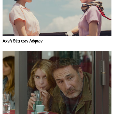
Αχνή Θέα των Λόφων