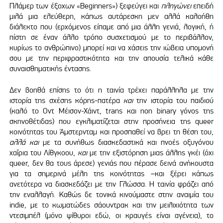
Πλάμερ των έξοχων «Beginners») ξεφεύγει και
πληγώνει
επειδή
μιλά μια ελεύθερη, κάπως αυτάρεσκη μεν αλλά καλοήθη
διάλεκτο που (ερχόμενος είπαμε από μια άλλη γενιά, λογική, ή
πίστη σε έναν άλλο τρόπο συσχετισμού με το περιβάλλον,
κυρίως το ανθρώπινο) μπορεί και να χάσεις την ιώβεια υπομονή
σου με την περιφραστικότητα και την απουσία τελικά κάθε
συναισθηματικής έντασης.
Δεν βοηθά επίσης το ότι η ταινία τρέχει παράλληλα με την
ιστορία της σχέσης κόρης-πατέρα
και
την ιστορία του παιδιού
(καλό το Οντ Μέισον-Χάιντ, trans και non binary γόνος της
σκηνοθέτιδας) που εγκλιματίζεται στην προσήνεια της queer
κοινότητας του Άμστερνταμ και προσπαθεί να βρει τη θέση του,
αλλά και
με τα συνήθως διασκεδαστικά και πνοές οξυγόνου
χαΐρια του Λίθγκοου,
και
με την εξιστόρηση μιας άλλης γκέι (όχι
queer, δεν θα τους άρεσε) γενιάς που πέρασε δεινά ανήκουστα
για τα σημερινά μέλη της κοινότητας –και ξέρει κάπως
ανετότερα να διασκεδάζει με την Γλώσσα. Η ταινία φράζει από
την εναλλαγή. Καθώς δε τονικά κινούμαστε στην αναιμία του
indie, με το κωματώδες σάουντρακ και την μειλιχιότητα των
ντεσιμπέλ (μόνο ψίθυροι εδώ, οι κραυγές είναι αγένεια), το