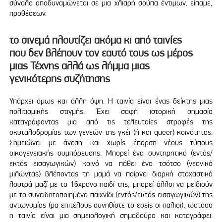
σύνολο αποδυναμώνεται σε μια χλιαρή σούπα έντιμων, είπαμε,
προθέσεων.
το σινεμά πλουτίζει ακόμα κι από ταινίες
που δεν βλέπουν τον εαυτό τους ως μέρος
μιας Τέχνης αλλά ως λήμμα μιας
γενικότερης συζήτησης
Υπάρχει όμως και άλλη όψη. Η ταινία είναι ένας δείκτης μιας
πολιτισμικής στιγμής. Έχει σαφή ιστορική σημασία
καταγράφοντας μια από τις τελευταίες στροφές της
σκυταλοδρομίας των γενεών της γκέι (ή και queer) κοινότητας.
Σημειώνει με άνεση και χωρίς έπαρση νέους τύπους
οικογενειακής συμπόρευσης. Μπορεί ένα συντηρητικό (εντός/
εκτός εισαγωγικών) κοινό να πάθει ένα τσότσο (νεανικά
μιλώντας) βλέποντας τη μαμά να παίρνει διαρκή στοχαστικά
λουτρά μαζί με το 16χρονο παιδί της, μπορεί άλλοι να μειδιούν
με το συνειδητοποιημένο παιχνίδι (εντός/εκτός εισαγωγικών) της
αντωνυμίας (μα επιτέλους συνηθίστε το εσείς οι παλιοί), ωστόσο
η ταινία είναι μια σημειολογική σημαδούρα και καταγράφει.