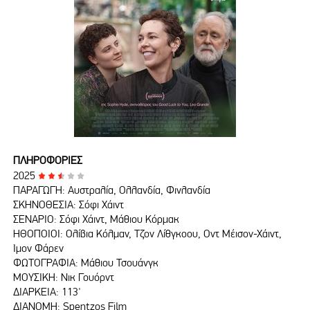
ΠΛΗΡΟΦΟΡΙΕΣ
2025
ΠΑΡΑΓΩΓΗ: Αυστραλία, Ολλανδία, Φινλανδία
ΣΚΗΝΟΘΕΣΙΑ: Σόφι Χάιντ
ΣΕΝΑΡΙΟ: Σόφι Χάιντ, Μάθιου Κόρμακ
ΗΘΟΠΟΙΟΙ: Ολίβια Κόλμαν, Τζον Λίθγκοου, Οντ Μέισον-Χάιντ,
Ίμον Φάρεν
ΦΩΤΟΓΡΑΦΙΑ: Μάθιου Τσουάνγκ
ΜΟΥΣΙΚΗ: Νικ Γουόρντ
ΔΙΑΡΚΕΙΑ: 113'
ΔΙΑΝΟΜΗ: Spentzos Film