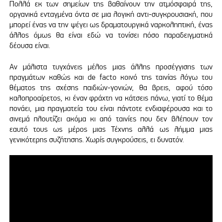
Πολλά εκ των σημείων της βαθαίνουν την ατμόσφαιρά της,
οργανικά ενταγμένα όντα σε μια λογική αντι-συγκρουσιακή, που
μπορεί ένας να την ψέγει ως δραματουργικά ναρκοληπτική, ένας
άλλος όμως θα είναι εδώ να τονίσει πόσο παραδειγματικά
δέουσα είναι.
Αν μάλιστα τυγχάνεις μέλος μιας άλλης προσέγγισης των
πραγμάτων καθώς και de facto κοινό της ταινίας λόγω του
θέματος της σχέσης παιδιών-γονιών, θα βρεις, αφού τόσο
καλοπροαίρετος, κι έναν φράχτη να κάτσεις πάνω, γιατί το θέμα
πονάει, μια πραγματεία του είναι πάντοτε ενδιαφέρουσα και το
σινεμά πλουτίζει ακόμα κι από ταινίες που δεν βλέπουν τον
εαυτό τους ως μέρος μιας Τέχνης αλλά ως λήμμα μιας
γενικότερης συζήτησης. Χωρίς συγκρούσεις, ει δυνατόν.