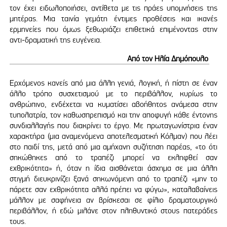
τον έχει ειδωλοποιήσει, αντίθετα με τις πράες υπομνήσεις της
μητέρας. Μια ταινία γεμάτη έντιμες προθέσεις και ικανές
ερμηνείες που όμως ξεθωριάζει επιθετικά επιμένοντας στην
αντι-δραματική της ευγένεια.
Από τον Ηλία Δημόπουλο
Ερχόμενος κανείς από μια άλλη γενιά, λογική, ή πίστη σε έναν
άλλο τρόπο συσχετισμού με το περιβάλλον, κυρίως το
ανθρώπινο, ενδέχεται να κυματίσει αβοήθητος ανάμεσα στην
τυπολατρία, τον καθωσπρεπισμό και την αποφυγή κάθε έντονης
συνδιαλλαγής που διακρίνει το έργο. Με πρωταγωνίστρια έναν
χαρακτήρα (μια αναμενόμενα αποτελεσματική Κόλμαν) που λέει
στο παιδί της, μετά από μια αμήχανη συζήτηση παρέας, «το ότι
σηκώθηκες από το τραπέζι μπορεί να εκληφθεί σαν
εχθρικότητα» ή, όταν η ίδια αισθάνεται άσχημα σε μια άλλη
στιγμή διευκρινίζει ξανά σηκωνόμενη από το τραπέζι «μην το
πάρετε σαν εχθρικότητα αλλά πρέπει να φύγω», καταλαβαίνεις
μάλλον με σαφήνεια αν βρίσκεσαι σε φίλιο δραματουργικό
περιβάλλον, ή εδώ μιλάνε στον πληθυντικό στους πατεράδες
τους.