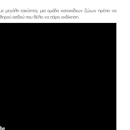
με μεγάλη ταχύτητα, μια ομάδα κατοικίδιων ζώων πρέπει να
χθηρού ασβού που θέλει να πάρει εκδίκηση.