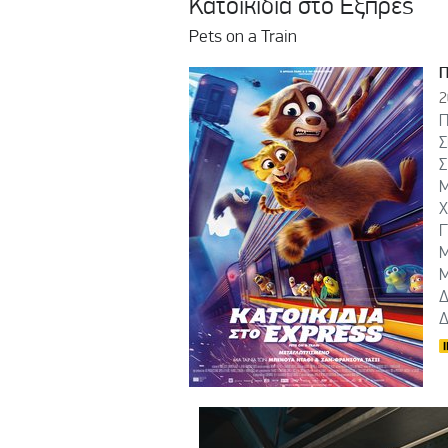
Κατοικίδια στο Εξπρές
Pets on a Train
2
Π
Σ
Σ
Μ
Χ
Γ
Μ
Μ
Δ
Δ