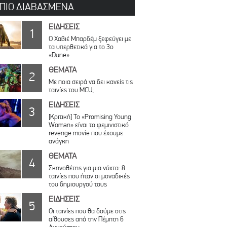
 ΠΙΟ ΔΙΑΒΑΣΜΕΝΑ
ΕΙΔΗΣΕΙΣ
1
O Χαβιέ Μπαρδέμ ξεφεύγει με
τα υπερθετικά για το 3ο
«Dune»
ΘΕΜΑΤΑ
2
Με ποια σειρά να δει κανείς τις
ταινίες του MCU;
ΕΙΔΗΣΕΙΣ
3
[Κριτική] Το «Promising Young
Woman» είναι το φεμινιστικό
revenge movie που έχουμε
ανάγκη
ΘΕΜΑΤΑ
4
Σκηνοθέτης για μια νύχτα: 8
ταινίες που ήταν οι μοναδικές
του δημιουργού τους
ΕΙΔΗΣΕΙΣ
5
Οι ταινίες που θα δούμε στις
αίθουσες από την Πέμπτη 6