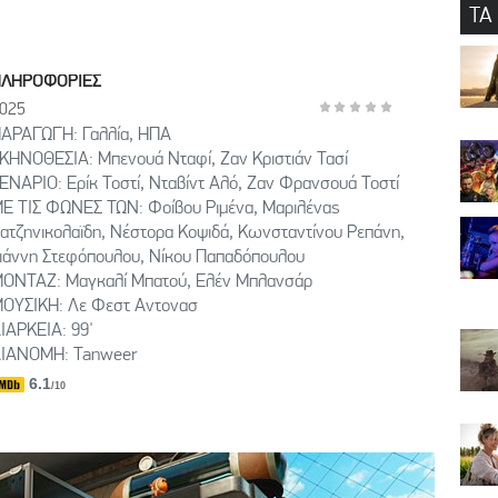
ΤΑ
ΠΛΗΡΟΦΟΡΙΕΣ
025
ΑΡΑΓΩΓΗ: Γαλλία, ΗΠΑ
ΚΗΝΟΘΕΣΙΑ: Μπενουά Νταφί, Ζαν Κριστιάν Τασί
ΕΝΑΡΙΟ: Ερίκ Τοστί, Νταβίντ Αλό, Ζαν Φρανσουά Τοστί
Ε ΤΙΣ ΦΩΝΕΣ ΤΩΝ: Φοίβου Ριμένα, Μαριλένας
ατζηνικολαϊδη, Νέστορα Κοψιδά, Κωνσταντίνου Ρεπάνη,
ιάννη Στεφόπουλου, Νίκου Παπαδόπουλου
ΟΝΤΑΖ: Μαγκαλί Μπατού, Ελέν Μπλανσάρ
ΟΥΣΙΚΗ: Λε Φεστ Αντονασ
ΙΑΡΚΕΙΑ: 99'
ΙΑΝΟΜΗ: Tanweer
6.1
/10