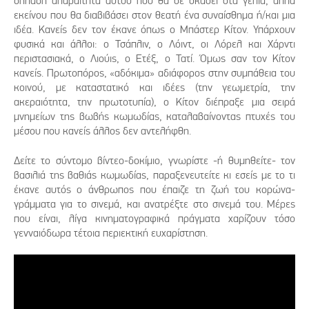
δηλαδή απαραίτητα αυτού που θα σε σκάσει στα γέλια, αλλά
εκείνου που θα διαβιβάσει στον θεατή ένα συναίσθημα ή/και μια
ιδέα. Κανείς δεν τον έκανε όπως ο Μπάστερ Κίτον. Υπάρχουν
φυσικά και άλλοι: ο Τσάπλιν, ο Λόιντ, οι Λόρελ και Χάρντι
περιστασιακά, ο Λιούις, ο Ετέξ, ο Τατί. Όμως σαν τον Κίτον
κανείς. Πρωτοπόρος, «αδόκιμα» αδιάφορος στην συμπάθεια του
κοινού, με καταστατικό και ιδέες (την γεωμετρία, την
ακεραιότητα, την πρωτοτυπία), ο Κίτον διέπραξε μια σειρά
μνημείων της βωβής κωμωδίας, καταλαβαίνοντας πτυχές του
μέσου που κανείς άλλος δεν αντελήφθη.
Δείτε το σύντομο βίντεο-δοκίμιο, γνωρίστε -ή θυμηθείτε- τον
βασιλιά της βαθιάς κωμωδίας, παραξενευτείτε κι εσείς με το τι
έκανε αυτός ο άνθρωπος που έπαιζε τη ζωή του κορώνα-
γράμματα για το σινεμά, και ανατρέξτε στο σινεμά του. Μέρες
που είναι, λίγα κινηματογραφικά πράγματα χαρίζουν τόσο
γενναιόδωρα τέτοια περιεκτική ευχαρίστηση.