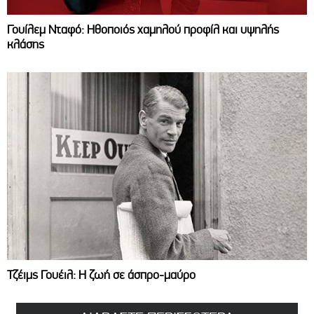
Γουίλεμ Νταφό: Ηθοποιός χαμηλού προφίλ και υψηλής
κλάσης
Τζέιμς Γουέιλ: Η ζωή σε άσπρο-μαύρο