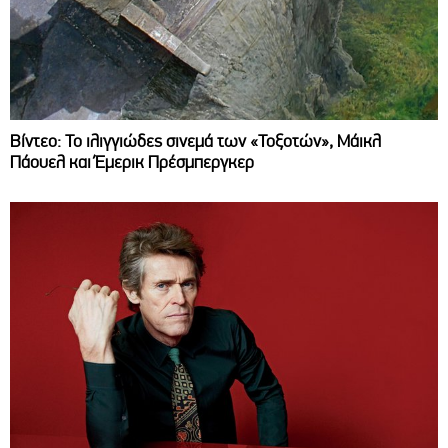
Βίντεο: Το ιλιγγιώδες σινεμά των «Τοξοτών», Μάικλ
Πάουελ και Έμερικ Πρέσμπεργκερ