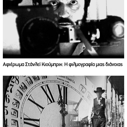
Αφιέρωμα Στάνλεϊ Κιούμπρικ: Η φιλμογραφία μιας διάνοιας