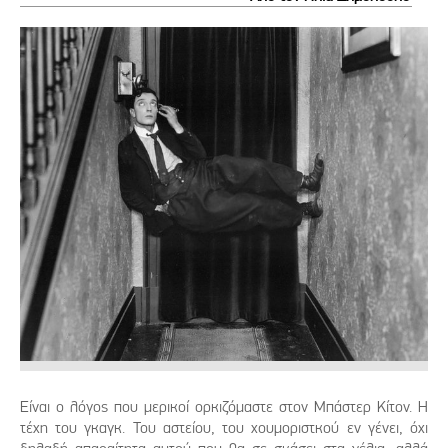
Είναι ο λόγος που μερικοί ορκιζόμαστε στον Μπάστερ Κίτον. Η
τέχη του γκαγκ. Του αστείου, του χουμοριστκού εν γένει, όχι