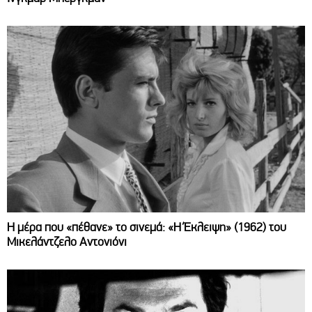
Η μέρα που «πέθανε» το σινεμά: «Η Έκλειψη» (1962) του
Μικελάντζελο Αντονιόνι