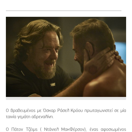
Ο βραβευμένος με Όσκαρ Ράσελ Κρόου πρωταγωνιστεί σε μία
ταινία γεμάτη αδρεναλίνη.
Ο Πάτον Τζέιμς ( Ντάνιελ ΜακΦέρσον), ένας αφοσιωμένος