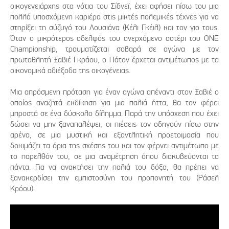
οικογενειάρχης στα νότια του Σίδνεϊ, έχει αφήσει πίσω του μια
πολλά υποσχόμενη καριέρα στις μικτές πολεμικές τέχνες για να
στηρίξει τη σύζυγό του Λουσιάνα (Κέλι Γκέιλ) και τον γιο τους.
Όταν ο μικρότερος αδελφός του ανερχόμενο αστέρι του ONE
Championship, τραυματίζεται σοβαρά σε αγώνα με τον
πρωταθλητή Ξαβιέ Γκράου, ο Πάτον έρχεται αντιμέτωπος με τα
οικονομικά αδιέξοδα της οικογένειας.
Μια απρόσμενη πρόταση για έναν αγώνα απέναντι στον Ξαβιέ ο
οποίος αναζητά εκδίκηση για μια παλιά ήττα, θα τον φέρει
μπροστά σε ένα δύσκολο δίλημμα. Παρά την υπόσχεση που έχει
δώσει να μην ξαναπαλέψει, οι πιέσεις τον οδηγούν πίσω στην
αρένα, σε μια μυστική και εξαντλητική προετοιμασία που
δοκιμάζει τα όρια της σχέσης του και τον φέρνει αντιμέτωπο με
το παρελθόν του, σε μια αναμέτρηση όπου διακυβεύονται τα
πάντα. Για να ανακτήσει την παλιά του δόξα, θα πρέπει να
ξανακερδίσει την εμπιστοσύνη του προπονητή του (Ράσελ
Κρόου).