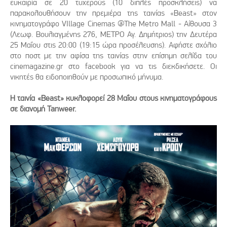
ευκαιρία σε 20 τυχερούς (10 διπλές προσκλήσεις) να
παρακολουθήσουν την πρεμιέρα της ταινίας «Beast» στον
κινηματογράφο VIllage Cinemas @The Metro Mall - Αίθουσα 3
(Λεωφ. Βουλιαγμένης 276, ΜΕΤΡΟ Αγ. Δημήτριος) την Δευτέρα
25 Μαΐου στις 20:00 (19:15 ώρα προσέλευσης). Αφήστε σχόλιο
στο ποστ με την αφίσα της ταινίας στην επίσημη σελίδα του
cinemagazine.gr στο facebook για να τις διεκδικήσετε. Οι
νικητές θα ειδοποιηθούν με προσωπικό μήνυμα.
Η ταινία «Beast» κυκλοφορεί 28 Μαΐου στους κινηματογράφους
σε διανομή Tanweer.