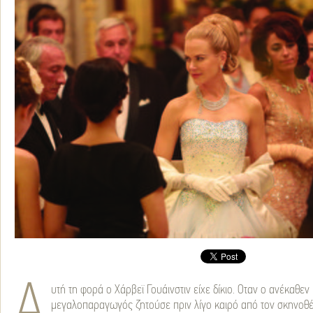
Α
υτή τη φορά ο Χάρβεϊ Γουάινστιν είχε δίκιο. Οταν ο ανέκαθε
μεγαλοπαραγωγός ζητούσε πριν λίγο καιρό από τον σκηνοθέ