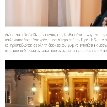
Ακόμη και η Νικόλ Κίντμαν φαντάζει ως λανθασμένη επιλογή για τον
τουλάχιστον δεκαπέντε χρόνια μεγαλύτερη από την Γκρέις Κέλι των α
και προσπαθώντας σε όλη τη διάρκεια του φιλμ να εντοπίσει εις μάτ
πίσω από τη δημόσια αντίληψη που ανέκαθεν επικρατούσε για την ηρ