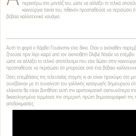
περαιτέρω στο μοντάζ του, ώστε να αλλάξει το τελικό αποτέ
καινούργια ταινία του, πιθανόν προσπαθούσε να περισώσει 
βέβαιο καλλιτεχνικό ναυάγιο.
Αυτή τη φορά ο Χάρβεϊ Γουάινστιν είχε δίκιο. Οταν ο ανέκαθεν παρ
ζητούσε πριν λίγο καιρό από τον σκηνοθέτη Ολιβιέ Νταάν να επέμβει
ώστε να αλλάξει το τελικό αποτέλεσμα που είχε δώσει στην καινούργια
προσπαθούσε να περισώσει ότι μπορούσε από ένα βέβαιο καλλιτεχνι
Όσες επεμβάσεις της τελευταίας στιγμής κι αν είχαν προκύψει στο μον
συνέβαιναν με τη συναίνεση του γαλλικής καταγωγής δημιουργού είτ
ελάχιστα θα είχαν βοηθήσει αυτή την αριστοκρατική σαπουνόπερα τη
δικαιολογημένα τερμάτισε την σημερινή, πρώτη δημοσιογραφική της
αποδοκιμασίες.