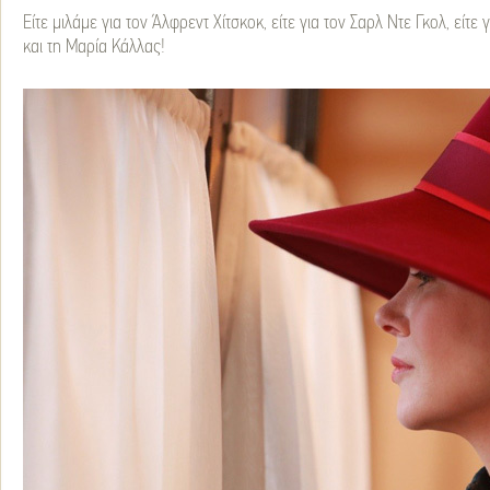
Είτε μιλάμε για τον Άλφρεντ Χίτσκοκ, είτε για τον Σαρλ Ντε Γκολ, είτε
και τη Μαρία Κάλλας!