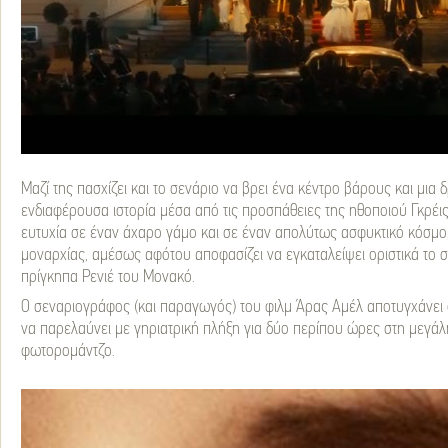
Μαζί της πασχίζει και το σενάριο να βρει ένα κέντρο βάρους και μια
ενδιαφέρουσα ιστορία μέσα από τις προσπάθειες της ηθοποιού Γκρέις
ευτυχία σε έναν άχαρο γάμο και σε έναν απολύτως ασφυκτικό κόσμο,
μοναρχίας, αμέσως αφότου αποφασίζει να εγκαταλείψει οριστικά το σι
πρίγκηπα Ρενιέ του Μονακό.
Ο σεναριογράφος (και παραγωγός) του φιλμ Άρας Αμέλ αποτυγχάνει
να παρελαύνει με γηριατρική πλήξη για δύο περίπου ώρες στη μεγά
φωτορομάντζο.