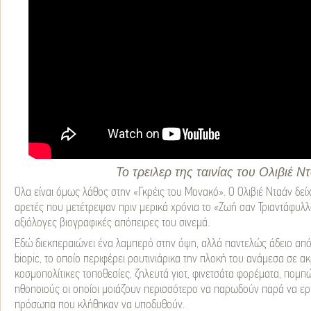
Το τρειλερ της ταινίας του Ολιβιέ Ν
Όλα είναι όμως λάθος στην «Γκρέις του Μονακό». Ο Ολιβιέ Νταάν δείχν
αρετές που μετέτρεψαν πριν μερικά χρόνια το «Ζωή σαν Τριαντάφυλλο
αξιόλογες βιογραφικές απόπειρες του σινεμά.
Εδώ διεκπεραιώνει ένα λαμπερό στην όψη, αλλά παντελώς άδειο από
biopic, το οποίο περιφέρει ρουτινιάρικα την πλοκή του ανάμεσα σε α
κοσμοπολίτικες τοποθεσίες, ζηλευτά γιοτ, φινετσάτα φορέματα, πομπ
ηθοποιούς οι οποίοι μοιάζουν περισσότερο να παρωδούν παρά να ε
πρόσωπα που κλήθηκαν να υποδυθούν.