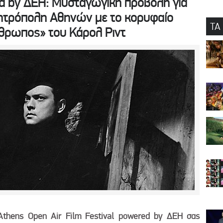
 by ΔΕΗ: Μυσταγωγική προβολή για
τρόπολη Αθηνών με το κορυφαίο
ΤΑ
νθρωπος» του Κάρολ Ριντ
 Athens Open Air Film Festival powered by ΔΕΗ σας