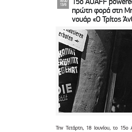
15ο AOAFF powered
16:00
13/6
πρώτη φορά στη Μη
νουάρ «Ο Τρίτος Ά
Την Τετάρτη, 18 Ιουνίου, το 15ο