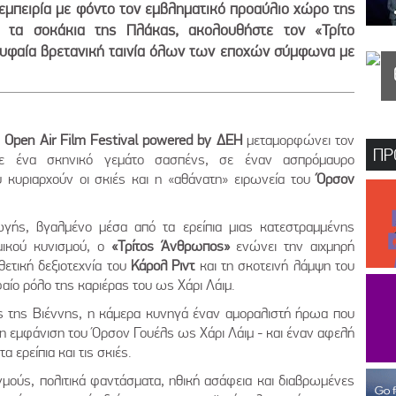
 εμπειρία με φόντο τον εμβληματικό προαύλιο χώρο της
τα σοκάκια της Πλάκας, ακολουθήστε τον «Τρίτο
ρυφαία βρετανική ταινία όλων των εποχών σύμφωνα με
 Open Air Film Festival powered by ΔΕΗ
μεταμορφώνει τον
ΠΡ
ε ένα σκηνικό γεμάτο σασπένς, σε έναν ασπρόμαυρο
 κυριαρχούν οι σκιές και η «αθάνατη» ειρωνεία του
Όρσον
γής, βγαλμένο μέσα από τα ερείπια μιας κατεστραμμένης
μικού κυνισμού, ο
«Τρίτος Άνθρωπος»
ενώνει την αιχμηρή
θετική δεξιοτεχνία του
Κάρολ Ριντ
και τη σκοτεινή λάμψη του
αίο ρόλο της καριέρας του ως Χάρι Λάιμ.
 της Βιέννης, η κάμερα κυνηγά έναν αμοραλιστή ήρωα που
 η εμφάνιση του Όρσον Γουέλς ως Χάρι Λάιμ - και έναν αφελή
 ερείπια και τις σκιές.
γμούς, πολιτικά φαντάσματα, ηθική ασάφεια και διαβρωμένες