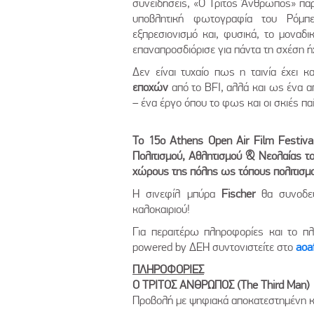
συνειδήσεις, «Ο Τρίτος Άνθρωπος» παρ
υποβλητική φωτογραφία του Ρόμπ
εξπρεσιονισμό και, φυσικά, το μοναδι
επαναπροσδιόρισε για πάντα τη σχέση ήχ
Δεν είναι τυχαίο πως η ταινία έχει 
εποχών
από το BFI, αλλά και ως ένα α
– ένα έργο όπου το φως και οι σκιές π
Το 15ο Athens Open Air Film Festiv
Πολιτισμού, Αθλητισμού & Νεολαίας το
χώρους της πόλης ως τόπους πολιτισμού
H σινεφίλ μπύρα
Fischer
θα συνοδε
καλοκαιριού!
Για περαιτέρω πληροφορίες και το π
powered by ΔΕΗ συντονιστείτε στo
aoaf
ΠΛΗΡΟΦΟΡΙΕΣ
Ο ΤΡΙΤΟΣ ΑΝΘΡΩΠΟΣ (The Third Man)
Προβολή με ψηφιακά αποκατεστημένη κ