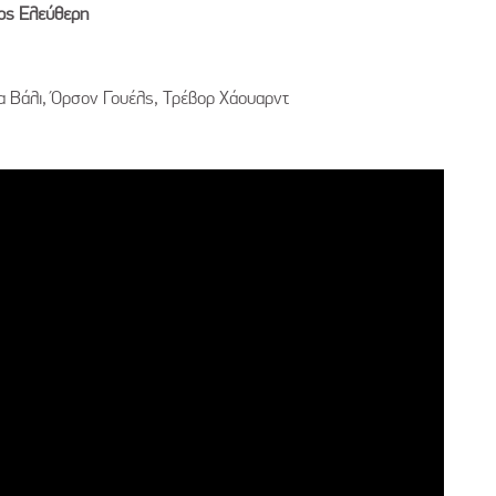
οδος Ελεύθερη
α Βάλι, Όρσον Γουέλς, Τρέβορ Χάουαρντ