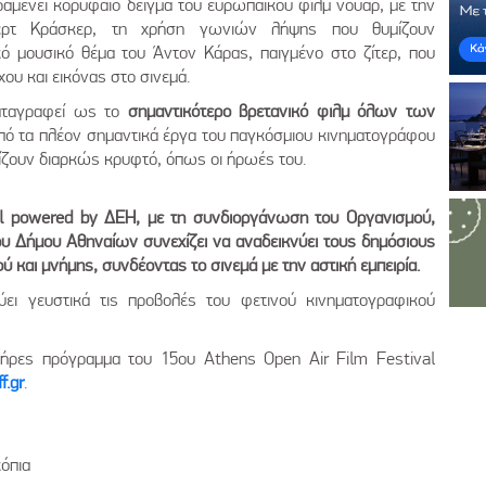
αμένει κορυφαίο δείγμα του ευρωπαϊκού φιλμ νουάρ, με την
ερτ Κράσκερ, τη χρήση γωνιών λήψης που θυμίζουν
κό μουσικό θέμα του Άντον Κάρας, παιγμένο στο ζίτερ, που
ου και εικόνας στο σινεμά.
καταγραφεί ως το
σημαντικότερο βρετανικό φιλμ όλων των
πό τα πλέον σημαντικά έργα του παγκόσμιου κινηματογράφου
αίζουν διαρκώς κρυφτό, όπως οι ήρωές του.
al powered by ΔΕΗ, με τη συνδιοργάνωση του Οργανισμού,
υ Δήμου Αθηναίων συνεχίζει να αναδεικνύει τους δημόσιους
 και μνήμης, συνδέοντας το σινεμά με την αστική εμπειρία.
ύει γευστικά τις προβολές του φετινού κινηματογραφικού
λήρες πρόγραμμα του 15ου Athens Open Air Film Festival
f.gr
.
όπια