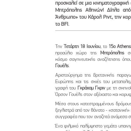
προσκαλεί σε μια κινηματογραφική
Μητρόπολης Αθηνών! Δίπλα από 
Άνθρωπο» του Κάρολ Ριντ, την κο
το BFI.
Την
Τετάρτη 18 Ιουνίου
, το
15ο Athens
προαύλιο χώρο της
Μητρόπολης
σ
κόσμο σαγηνευτικής αναζήτησης όπου
Γουέλς
.
Αριστούργημα της βρετανικής παραγω
Ευρώπης και τις σκιές του μεταπολε
γραφή του
Γκράχαμ Γκριν
με τη σκηνο
Όρσον Γουέλς στον αξέχαστο και κορυφ
Μέσα στους κατεστραμμένους δρόμους
ξεγλιστρά από τον θάνατο - «σατανική»
συγγραφέα που τον αναζητά ανάμεσα στα
Ένα φιλμικό παλίμψηστο γεμάτο υπαινι