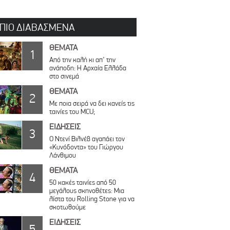
 ΠΙΟ ΔΙΑΒΑΣΜΕΝΑ
ΘΕΜΑΤΑ
1
Από την καλή κι απ’ την
ανάποδη: Η Αρχαία Ελλάδα
στο σινεμά
ΘΕΜΑΤΑ
2
Με ποια σειρά να δει κανείς τις
ταινίες του MCU;
ΕΙΔΗΣΕΙΣ
3
Ο Ντενί Βιλνέβ αγαπάει τον
«Κυνόδοντα» του Γιώργου
Λάνθιμου
ΘΕΜΑΤΑ
4
50 κακές ταινίες από 50
μεγάλους σκηνοθέτες: Μια
λίστα του Rolling Stone για να
σκοτωθούμε
ΕΙΔΗΣΕΙΣ
5