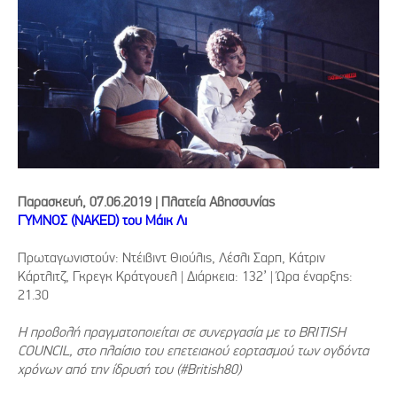
Παρασκευή, 07.06.2019 | Πλατεία Αβησσυνίας
ΓΥΜΝΟΣ (ΝΑΚΕD) του Μάικ Λι
Πρωταγωνιστούν: Ντέιβιντ Θιούλις, Λέσλι Σαρπ, Κάτριν
Κάρτλιτζ, Γκρεγκ Κράτγουελ | Διάρκεια: 132’ | Ώρα έναρξης:
21.30
Η προβολή πραγματοποιείται σε συνεργασία με το BRITISH
COUNCIL, στο πλαίσιο του επετειακού εορτασμού των ογδόντα
χρόνων από την ίδρυσή του (#British80)