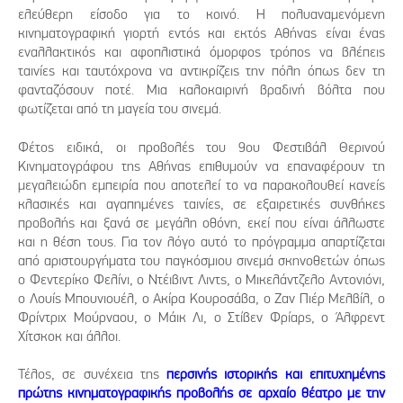
ελεύθερη είσοδο για το κοινό. Η πολυαναμενόμενη
κινηματογραφική γιορτή εντός και εκτός Αθήνας είναι ένας
εναλλακτικός και αφοπλιστικά όμορφος τρόπος να βλέπεις
ταινίες και ταυτόχρονα να αντικρίζεις την πόλη όπως δεν τη
φανταζόσουν ποτέ. Μια καλοκαιρινή βραδινή βόλτα που
φωτίζεται από τη μαγεία του σινεμά.
Φέτος ειδικά, οι προβολές του 9ου Φεστιβάλ Θερινού
Κινηματογράφου της Αθήνας επιθυμούν να επαναφέρουν τη
μεγαλειώδη εμπειρία που αποτελεί το να παρακολουθεί κανείς
κλασικές και αγαπημένες ταινίες, σε εξαιρετικές συνθήκες
προβολής και ξανά σε μεγάλη οθόνη, εκεί που είναι άλλωστε
και η θέση τους. Για τον λόγο αυτό το πρόγραμμα απαρτίζεται
από αριστουργήματα του παγκόσμιου σινεμά σκηνοθετών όπως
ο Φεντερίκο Φελίνι, ο Ντέιβιντ Λιντς, ο Μικελάντζελο Αντονιόνι,
ο Λουίς Μπουνιουέλ, ο Ακίρα Κουροσάβα, ο Ζαν Πιέρ Μελβίλ, ο
Φρίντριχ Μούρναου, ο Μάικ Λι, ο Στίβεν Φρίαρς, ο Άλφρεντ
Χίτσκοκ και άλλοι.
Τέλος, σε συνέχεια της
περσινής ιστορικής και επιτυχημένης
πρώτης κινηματογραφικής προβολής σε αρχαίο θέατρο με την