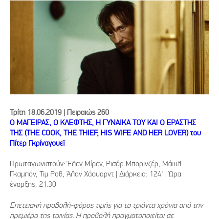
Τρίτη 18.06.2019 | Πειραιώς 260
Ο ΜΑΓΕΙΡΑΣ, Ο ΚΛΕΦΤΗΣ, Η ΓΥΝΑΙΚΑ ΤΟΥ ΚΑΙ Ο ΕΡΑΣΤΗΣ
ΤΗΣ (THE COOK, THE THIEF, HIS WIFE AND HER LOVER) του
Πίτερ Γκρίναγουεϊ
Πρωταγωνιστούν: Έλεν Μίρεν, Ρισάρ Μπορινζέρ, Μάικλ
Γκαμπόν, Τιμ Ροθ, Άλαν Χάουαρντ | Διάρκεια: 124' | Ώρα
έναρξης: 21.30
Επετειακή προβολή-φόρος τιμής για τα τριάντα χρόνια από την
πρεμιέρα της ταινίας. Η προβολή πραγματοποιείται σε