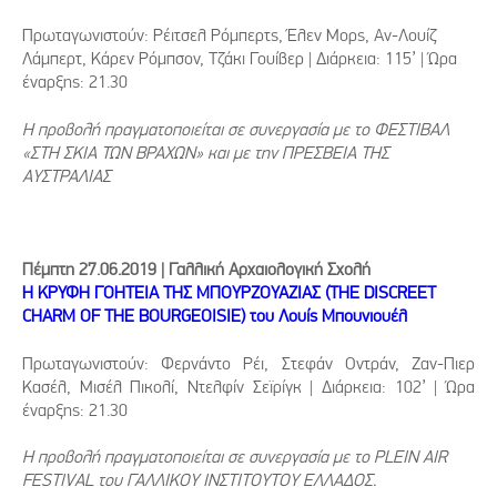
Πρωταγωνιστούν: Ρέιτσελ Ρόμπερτς, Έλεν Μορς, Αν-Λουίζ
Λάμπερτ, Κάρεν Ρόμπσον, Τζάκι Γουίβερ | Διάρκεια: 115’ | Ώρα
έναρξης: 21.30
Η προβολή πραγματοποιείται σε συνεργασία με το ΦΕΣΤΙΒΑΛ
«ΣΤΗ ΣΚΙΑ ΤΩΝ ΒΡΑΧΩΝ» και με την ΠΡΕΣΒΕΙΑ ΤΗΣ
ΑΥΣΤΡΑΛΙΑΣ
Πέμπτη 27.06.2019 | Γαλλική Αρχαιολογική Σχολή
Η ΚΡΥΦΗ ΓΟΗΤΕΙΑ ΤΗΣ ΜΠΟΥΡΖΟΥΑΖΙΑΣ (THE DISCREET
CHARM OF THE BOURGEOISIE) του Λουίς Μπουνιουέλ
Πρωταγωνιστούν: Φερνάντο Ρέι, Στεφάν Οντράν, Ζαν-Πιερ
Κασέλ, Μισέλ Πικολί, Ντελφίν Σεϊρίγκ | Διάρκεια: 102’ | Ώρα
έναρξης: 21.30
Η προβολή πραγματοποιείται σε συνεργασία με το PLEIN AIR
FESTIVAL του ΓΑΛΛΙΚΟΥ ΙΝΣΤΙΤΟΥΤΟΥ ΕΛΛΑΔΟΣ.