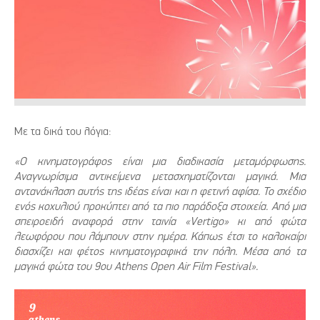
Με τα δικά του λόγια:
«Ο κινηματογράφος είναι μια διαδικασία μεταμόρφωσης.
Αναγνωρίσιμα αντικείμενα μετασχηματίζονται μαγικά. Μια
αντανάκλαση αυτής της ιδέας είναι και η φετινή αφίσα. Το σχέδιο
ενός κοχυλιού προκύπτει από τα πιο παράδοξα στοιχεία. Από μια
σπειροειδή αναφορά στην ταινία «Vertigo» κι από φώτα
λεωφόρου που λάμπουν στην ημέρα. Κάπως έτσι το καλοκαίρι
διασχίζει και φέτος κινηματογραφικά την πόλη. Μέσα από τα
μαγικά φώτα του 9ου Athens Open Air Film Festival».