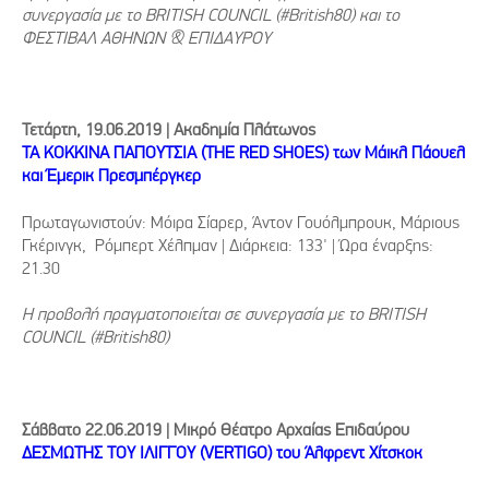
συνεργασία με το BRITISH COUNCIL (#British80) και το
ΦΕΣΤΙΒΑΛ ΑΘΗΝΩΝ & ΕΠΙΔΑΥΡΟΥ
Τετάρτη, 19.06.2019 | Ακαδημία Πλάτωνος
ΤΑ ΚΟΚΚΙΝΑ ΠΑΠΟΥΤΣΙΑ (THE RED SHOES) των Μάικλ Πάουελ
και Έμερικ Πρεσμπέργκερ
Πρωταγωνιστούν: Μόιρα Σίαρερ, Άντον Γουόλμπρουκ, Μάριους
Γκέρινγκ, Ρόμπερτ Χέλπμαν | Διάρκεια: 133' | Ώρα έναρξης:
21.30
Η προβολή πραγματοποιείται σε συνεργασία με το BRITISH
COUNCIL (#British80)
Σάββατο 22.06.2019 | Μικρό Θέατρο Αρχαίας Επιδαύρου
ΔΕΣΜΩΤΗΣ ΤΟΥ ΙΛΙΓΓΟΥ (VERTIGO) του Άλφρεντ Χίτσκοκ