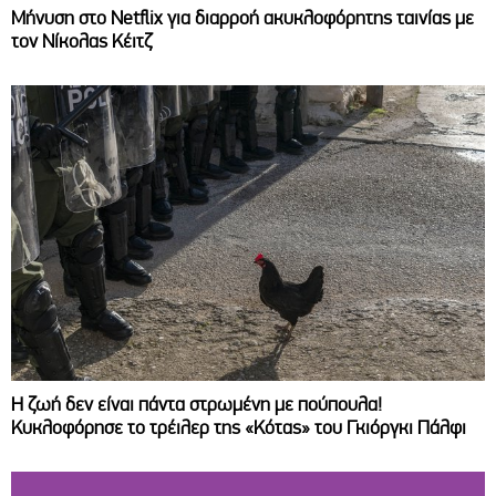
Μήνυση στο Netflix για διαρροή ακυκλοφόρητης ταινίας με
τον Νίκολας Κέιτζ
Η ζωή δεν είναι πάντα στρωμένη με πούπουλα!
Κυκλοφόρησε το τρέιλερ της «Κότας» του Γκιόργκι Πάλφι