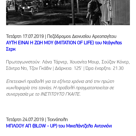
Τετάρτη 17.07.2019 | Πεζόδρομος Διονυσίου Αρεοπαγίτου
ΑΥΤΗ ΕΙΝΑΙ Η ΖΩΗ ΜΟΥ (IMITATION OF LIFE) του Ντάγκλας
Σερκ
Πρωταγωνιστούν: Λάνα Τάρνερ, Χουανίτα Μουρ, Σούζαν Κόνερ,
Σάντρα Ντι, Τζον Γκάβιν | Διάρκεια: 125' | Ώρα έναρξης: 21.30
Επετειακή προβολή για τα εξήντα χρόνια από την πρώτη
κυκλοφορία της ταινίας. Η προβολή πραγματοποιείται σε
συνεργασία με το ΙΝΣΤΙΤΟΥΤΟ ΓΚΑΙΤΕ.
Τετάρτη 24.07.2019 | Τεχνόπολη
ΜΠΛΟΟΥ ΑΠ (BLOW - UP) του Μικελάντζελο Αντονιόνι