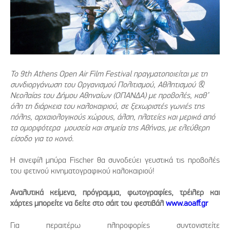
Το 9th Athens Open Air Film Festival πραγματοποιείται με τη
συνδιοργάνωση του Οργανισμού Πολιτισμού, Αθλητισμού &
Νεολαίας του Δήμου Αθηναίων (ΟΠΑΝΔΑ) με προβολές, καθ’
όλη τη διάρκεια του καλοκαιριού, σε ξεχωριστές γωνιές της
πόλης, αρχαιολογικούς χώρους, άλση, πλατείες και μερικά από
τα ομορφότερα μουσεία και σημεία της Αθήνας, με ελεύθερη
είσοδο για το κοινό.
H σινεφίλ μπύρα Fischer θα συνοδεύει γευστικά τις προβολές
του φετινού κινηματογραφικού καλοκαιριού!
Αναλυτικά κείμενα, πρόγραμμα, φωτογραφίες, τρέιλερ και
χάρτες μπορείτε να δείτε στο σάιτ του φεστιβάλ
www.aoaff.gr
Για περαιτέρω πληροφορίες συντονιστείτε