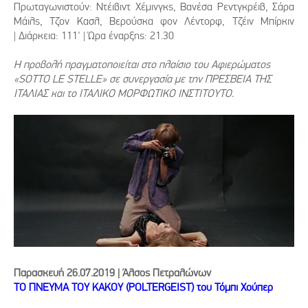
Πρωταγωνιστούν: Ντέιβιντ Χέμινγκς, Βανέσα Ρεντγκρέιβ, Σάρα
Μάιλς, Τζον Κασλ, Βερούσκα φον Λέντορφ, Τζέιν Μπίρκιν
| Διάρκεια: 111' | Ώρα έναρξης: 21.30
Η προβολή πραγματοποιείται στο πλαίσιο του Αφιερώματος
«SOTTO LE STELLE» σε συνεργασία με την ΠΡΕΣΒΕΙΑ ΤΗΣ
ΙΤΑΛΙΑΣ και το ΙΤΑΛΙΚΟ ΜΟΡΦΩΤΙΚΟ ΙΝΣΤΙΤΟΥΤΟ.
Παρασκευή 26.07.2019 | Άλσος Πετραλώνων
ΤΟ ΠΝΕΥΜΑ ΤΟΥ ΚΑΚΟΥ (POLTERGEIST) του Τόμπι Χούπερ