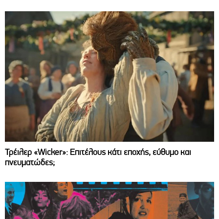
Τρέιλερ «Wicker»: Επιτέλους κάτι εποχής, εύθυμο και
πνευματώδες;