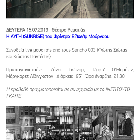
ΔΕΥΤΕΡΑ 15.07.2019 | Θέατρο Ρεματιάς
Η ΑΥΓΗ (SUNRISE) του Φρίντριχ Βίλχελμ Μούρναου
Συνοδεία live μουσικής από τους Sancho 003 (Φώτης Σιώτας
και Κώστας Παντέλης)
Πρωταγωνιστούν: Τζάνετ Γκέινορ, Τζορτζ Ο'Μπράιεν,
Μάργκαρετ Λίβινγκστον | Διάρκεια: 95' | Ώρα έναρξης: 21.30
Η προβολή πραγματοποιείται σε συνεργασία με το ΙΝΣΤΙΤΟΥΤΟ
ΓΚΑΙΤΕ