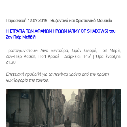
Παρασκευή 12.07.2019 | Βυζαντινό και Χριστιανικό Μουσείο
Η ΣΤΡΑΤΙΑ ΤΩΝ ΑΦΑΝΩΝ ΗΡΩΩΝ (ARMY OF SHADOWS) του
Ζαν Πιέρ Μελβίλ
Πρωταγωνιστούν: Λίνο Βεντούρα, Σιμόν Σινιορέ, Πολ Μερίς,
Ζαν-Πιέρ Κασέλ, Πολ Κροσέ | Διάρκεια: 145’ | Ώρα έναρξης:
21.30
Επετειακή προβολή για τα πενήντα χρόνια από την πρώτη
κυκλοφορία της ταινίας.