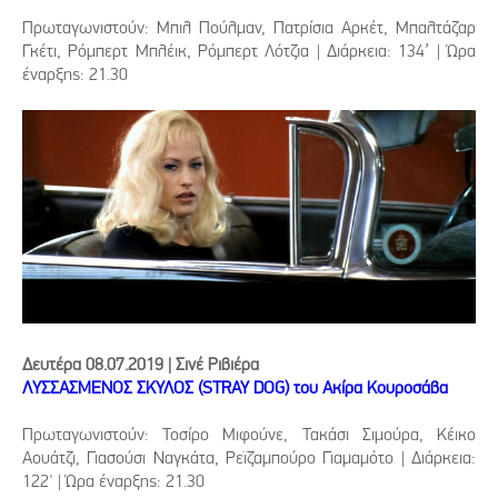
Πρωταγωνιστούν: Μπιλ Πούλμαν, Πατρίσια Αρκέτ, Μπαλτάζαρ
Γκέτι, Ρόμπερτ Μπλέικ, Ρόμπερτ Λότζια | Διάρκεια: 134’ | Ώρα
έναρξης: 21.30
Δευτέρα 08.07.2019 | Σινέ Ριβιέρα
ΛΥΣΣΑΣΜΕΝΟΣ ΣΚΥΛΟΣ (STRAY DOG) του Ακίρα Κουροσάβα
Πρωταγωνιστούν: Τοσίρο Μιφούνε, Τακάσι Σιμούρα, Κέικο
Αουάτζι, Γιασούσι Ναγκάτα, Ρεϊζαμπούρο Γιαμαμότο | Διάρκεια:
122' | Ώρα έναρξης: 21.30