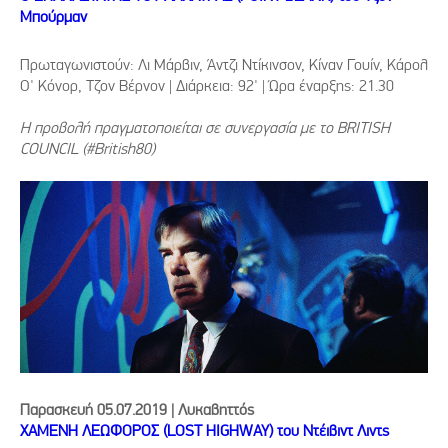
Μπούρμαν
Πρωταγωνιστούν: Λι Μάρβιν, Άντζι Ντίκινσον, Κίναν Γουίν, Κάρολ
Ο' Κόνορ, Τζον Βέρνον | Διάρκεια: 92' | Ώρα έναρξης: 21.30
Η προβολή πραγματοποιείται σε συνεργασία με το BRITISH
COUNCIL (#British80)
Παρασκευή 05.07.2019 | Λυκαβηττός
ΧΑΜΕΝΗ ΛΕΩΦΟΡΟΣ (LOST HIGHWAY) του Ντέιβιντ Λιντς