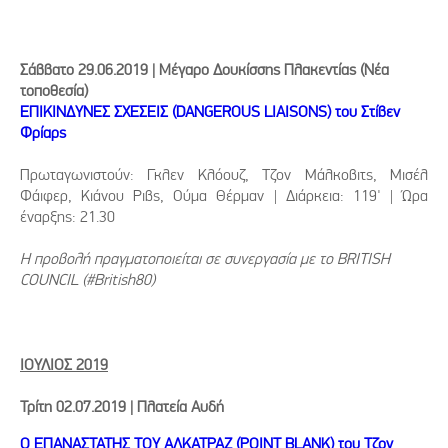
Σάββατο 29.06.2019 | Μέγαρο Δουκίσσης Πλακεντίας (Nέα
τοποθεσία)
ΕΠΙΚΙΝΔΥΝΕΣ ΣΧΕΣΕΙΣ (DANGEROUS LIAISONS) του Στίβεν
Φρίαρς
Πρωταγωνιστούν: Γκλεν Κλόουζ, Τζον Μάλκοβιτς, Μισέλ
Φάιφερ, Κιάνου Ριβς, Ούμα Θέρμαν | Διάρκεια: 119' | Ώρα
έναρξης: 21.30
Η προβολή πραγματοποιείται σε συνεργασία με το BRITISH
COUNCIL (#British80)
ΙΟΥΛΙΟΣ 2019
Τρίτη 02.07.2019 | Πλατεία Αυδή
Ο ΕΠΑΝΑΣΤΑΤΗΣ ΤΟΥ ΑΛΚΑΤΡΑΖ (POINT BLANK) του Τζον