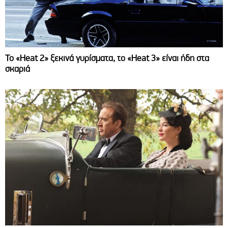
Το «Heat 2» ξεκινά γυρίσματα, το «Heat 3» είναι ήδη στα
σκαριά