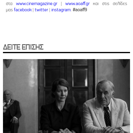
στα
www.cinemagazine.gr
|
www.aoaff.gr
και στις σελίδες
μας
facebook
|
twitter
|
instagram
.
#aoaff9
ΔΕΙΤΕ ΕΠΙΣΗΣ