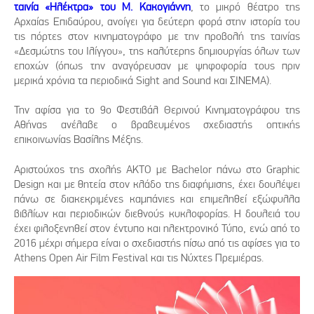
ταινία «Ηλέκτρα» του Μ. Κακογιάννη
, το μικρό θέατρο της
Αρχαίας Επιδαύρου, ανοίγει για δεύτερη φορά στην ιστορία του
τις πόρτες στον κινηματογράφο με την προβολή της ταινίας
«Δεσμώτης του Ιλίγγου», της καλύτερης δημιουργίας όλων των
εποχών (όπως την αναγόρευσαν με ψηφοφορία τους πριν
μερικά χρόνια τα περιοδικά Sight and Sound και ΣΙΝΕΜΑ).
Την αφίσα για το 9ο Φεστιβάλ Θερινού Κινηματογράφου της
Αθήνας ανέλαβε ο βραβευμένος σχεδιαστής οπτικής
επικοινωνίας Βασίλης Μέξης.
Αριστούχος της σχολής ΑΚΤΟ με Bachelor πάνω στο Graphic
Design και με θητεία στον κλάδο της διαφήμισης, έχει δουλέψει
πάνω σε διακεκριμένες καμπάνιες και επιμεληθεί εξώφυλλα
βιβλίων και περιοδικών διεθνούς κυκλοφορίας. Η δουλειά του
έχει φιλοξενηθεί στον έντυπο και ηλεκτρονικό Τύπο, ενώ από το
2016 μέχρι σήμερα είναι ο σχεδιαστής πίσω από τις αφίσες για το
Athens Open Air Film Festival και τις Νύχτες Πρεμιέρας.