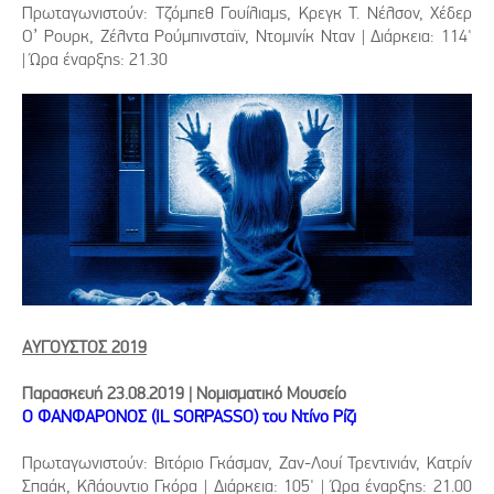
Πρωταγωνιστούν: Τζόμπεθ Γουίλιαμς, Κρεγκ Τ. Νέλσον, Χέδερ
Ο’ Ρουρκ, Ζέλντα Ρούμπινσταϊν, Ντομινίκ Νταν | Διάρκεια: 114'
| Ώρα έναρξης: 21.30
ΑΥΓΟΥΣΤΟΣ 2019
Παρασκευή 23.08.2019 | Νομισματικό Μουσείο
Ο ΦΑΝΦΑΡΟΝΟΣ (IL SORPASSO) του Ντίνο Ρίζι
Πρωταγωνιστούν: Βιτόριο Γκάσμαν, Ζαν-Λουί Τρεντινιάν, Κατρίν
Σπαάκ, Κλάουντιο Γκόρα | Διάρκεια: 105' | Ώρα έναρξης: 21.00