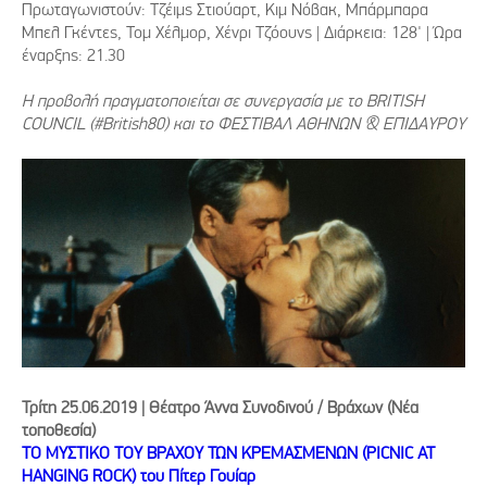
Πρωταγωνιστούν: Τζέιμς Στιούαρτ, Κιμ Νόβακ, Μπάρμπαρα
Μπελ Γκέντες, Τομ Χέλμορ, Χένρι Τζόουνς | Διάρκεια: 128' | Ώρα
έναρξης: 21.30
Η προβολή πραγματοποιείται σε συνεργασία με το BRITISH
COUNCIL (#British80) και το ΦΕΣΤΙΒΑΛ ΑΘΗΝΩΝ & ΕΠΙΔΑΥΡΟΥ
Τρίτη 25.06.2019 | Θέατρο Άννα Συνοδινού / Βράχων (Nέα
τοποθεσία)
ΤΟ ΜΥΣΤΙΚΟ ΤΟΥ ΒΡΑΧΟΥ ΤΩΝ ΚΡΕΜΑΣΜΕΝΩΝ (PICNIC AT
HANGING ROCK) του Πίτερ Γουίαρ