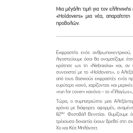
Μια μέγάλη τιμή για τον ελληνική
«Holdovers» μια νέα, απαραίτητη
προβολών.
Εκφραστής ενός ανθρωποκεντρικού,
λιγοστεύουμε όσοι θα ονοματίζαμε έτσι
κράτησε ως τη «Nebraska» και, αν δ
συνεχιστεί με το «Holdovers», ο Αλεξ
από τους βασικούς εκφραστές ενός πρ
ευρύτερο κοινό, χαρίζοντας και μερικές
«run for cover» κανόνα – το «Πλαγίως»,
Τώρα, ο συμπατριώτης μας Αλεξάντερ 
χρόνια με διάφορες αφορμές, αναμένετ
ου
82
Φεστιβάλ Βενετίας. Θυμίζουμε ό
τρέχουσα δεκαετία έχουν βρεθεί στη σ
Χο και Κέιτ Μπλάνσετ.