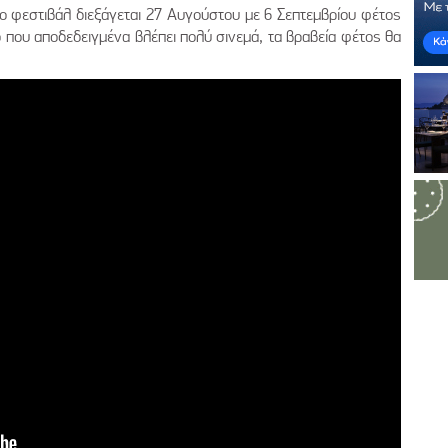
 το φεστιβάλ διεξάγεται 27 Αυγούστου με 6 Σεπτεμβρίου φέτος
ρο που αποδεδειγμένα βλέπει πολύ σινεμά, τα βραβεία φέτος θα