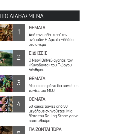
 ΠΙΟ ΔΙΑΒΑΣΜΕΝΑ
ΘΕΜΑΤΑ
1
Από την καλή κι απ’ την
ανάποδη: Η Αρχαία Ελλάδα
στο σινεμά
ΕΙΔΗΣΕΙΣ
2
Ο Ντενί Βιλνέβ αγαπάει τον
«Κυνόδοντα» του Γιώργου
Λάνθιμου
ΘΕΜΑΤΑ
3
Με ποια σειρά να δει κανείς τις
ταινίες του MCU;
ΘΕΜΑΤΑ
4
50 κακές ταινίες από 50
μεγάλους σκηνοθέτες: Μια
λίστα του Rolling Stone για να
σκοτωθούμε
ΠΑΙΖΟΝΤΑΙ ΤΩΡΑ
5