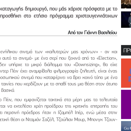
ς καταγωγής δημιουργό, που μάς χάρισε πρόσφατα με το
 προσθήκη στο ετήσιο πρόγραμμα χριστουγεννιάτικων
Από τον Γιάννη Βασιλείου
ΠΡ
 ενήλικου σινεμά των «καλυτερών μας χρόνων» - αν και
 αυτό το σινεμά- με ένα σερί που ξεκινά από το «Election»,
εν υπήρχε το μικρό διάλειμμα του «Downsizing», θα είχε
άντερ Πέιν έχει αναμφίβολα φιλμογραφία ζηλευτή, είναι ένας
οσωπικού σινεμά που καταφέρνει να βρει κοινό τόπο με ένα
 ταινίες που κερδίζουν με το σπαθί τους μια θέση στον άτυπο
 βασικά.
Πέιν, που εμφανίζεται τακτικά στα μέρη μας τα τελευταία
αι να εκτελέσει χρέη προέδρου της κριτικής επιτροπής του
τι περσινή πρόεδρος ήταν η Ιζαμπέλ Ιπέρ, ενώ μέσα στην
χετική θέση οι Νταμιάν Σαζέλ, Τζούλιαν Μουρ, Μπονγκ Τζουν-