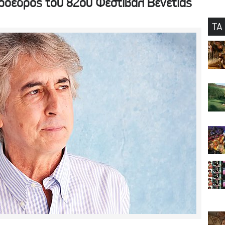
ρόεδρος του 82ου Φεστιβάλ Βενετίας
ΤΑ