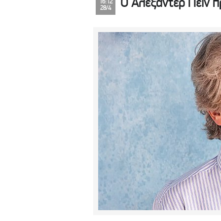
Ο Αλεξάντερ Πέιν π
16:12
28/4