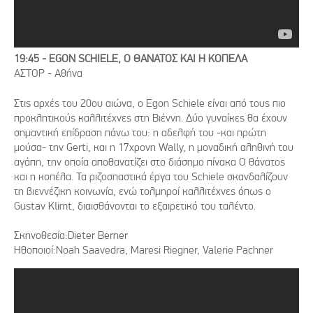
19:45 - EGON SCHIELE, O ΘAΝΑΤΟΣ ΚΑΙ Η ΚΟΠEΛΑ
ΑΣΤΟΡ - Αθήνα
Στις αρχές του 20ου αιώνα, ο Egon Schiele είναι από τους πιο
προκλητικούς καλλιτέχνες στη Βιέννη. Δύο γυναίκες θα έχουν
σημαντική επίδραση πάνω του: η αδελφή του -και πρώτη
μούσα- την Gerti, και η 17χρονη Wally, η μοναδική αληθινή του
αγάπη, την οποία αποθανατίζει στο διάσημο πίνακα Ο θάνατος
και η κοπέλα. Τα ριζοσπαστικά έργα του Schiele σκανδαλίζουν
τη βιεννέζικη κοινωνία, ενώ τολμηροί καλλιτέχνες όπως ο
Gustav Klimt, διαισθάνονται το εξαιρετικό του ταλέντο.
Σκηνοθεσία:Dieter Berner
Ηθοποιοί:Noah Saavedra, Maresi Riegner, Valerie Pachner