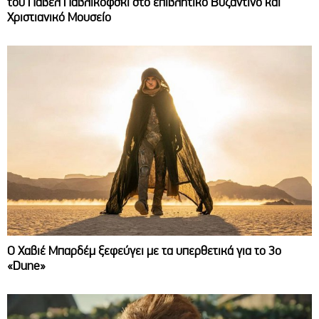
του Πάβελ Παβλικόφσκι στο επιβλητικό Βυζαντινό και
Χριστιανικό Μουσείο
O Χαβιέ Μπαρδέμ ξεφεύγει με τα υπερθετικά για το 3ο
«Dune»