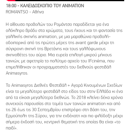
18:00 - ΚΑΛΕΙΔΟΣΚΟΠΙΟ ΤΟΥ ANIMATION
ROMANTSO - Αθήνα
Η αίθουσα προβολών του Ρομάντσο παραδίδεται για ένα
ολόκληρο βράδυ στα χρώματα, τους ήχους και τη φαντασία της
γαλλικής σκηνής animation, με μια μαραθώνια προβολή-
οδοιπορικό από τις πρώτες μέρες της avant garde μέχρι τη
σύγχρονη σκηνή της Βρετάνης και τους γαλλόφωνους
σκηνοθέτες του αύριο. Μια ευρεία επιλογή μικρού μήκους
ταινιών, με αφετηρία το πολύτιμο αρχείο του IFcinéma, που
επιμελήθηκαν οι προγραμματιστές του διεθνούς φεστιβάλ
Animasyros.
Το Animasyros Διεθνές Φεστιβάλ + Aγορά Κινουμένων Σχεδίων
είναι το μεγαλύτερο φεστιβάλ στο είδος του στην Ελλάδα κι ένα
από τα είκοσι μεγαλύτερα διεθνώς. Το 2018 κλείνει δέκα χρόνια
συνεχούς παρουσίας στο τομέα των ταινιών animation και από
τις 26 έως τις 30 Σεπτεμβρίου επιστρέφει στη βάση του, την
Ερμούπολη της Σύρου, για την ενδέκατη και πιο φιλόδοξη μέχρι
σήμερα έκδοσή του, κεντρική θεματική της οποίας θα είναι «το
παιδί».