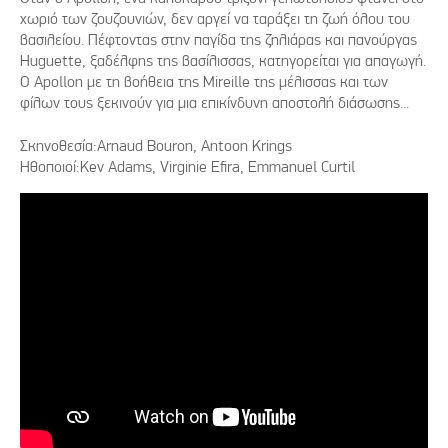
χωριό των ζουζουνιών, δεν αργεί να ταράξει τη ζωή όλου του
βασιλείου. Πέφτοντας στην παγίδα της ζηλιάρας και πανούργας
Huguette, ξαδέλφης της βασίλισσας, κατηγορείται για απαγωγή.
Ο Apollon με τη βοήθεια της Mireille της μέλισσας και των
φίλων τους ξεκινούν για μια επικίνδυνη αποστολή διάσωσης...
Σκηνοθεσία:Arnaud Bouron, Antoon Krings
Ηθοποιοί:Kev Adams, Virginie Efira, Emmanuel Curtil