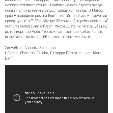
εντάσεις στα πανεπιστήμια. Η δολοφονία ενός δικαστή ανοίγει
παλιές πολιτικές πληγές μεταξύ Ιταλίας και Γαλλίας. O Marco,
πρώην ακροαριστερός ακτιβιστής, καταδικασμένος για φόνο και
πρόσφυγας στη Γαλλία εδώ και 20 χρόνια, θεωρείται ύποπτος γι’
αυτήν τη δολοφονική επίθεση. Υποχρεώνεται να γίνει φυγάς μαζί
με την κόρη του Viola, 16 ετών, και η ζωή του καθώς και της
οικογένειάς του στην Ιταλία, καταστρέφεται για πάντα.
Σκηνοθεσία:Annarita Zambrano
Ηθοποιοί:Charlotte Cétaire, Giuseppe Battiston, Jean-Marc
Barr