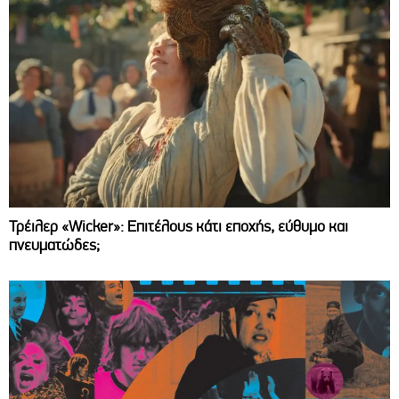
Τρέιλερ «Wicker»: Επιτέλους κάτι εποχής, εύθυμο και
πνευματώδες;