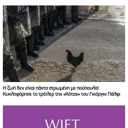
Η ζωή δεν είναι πάντα στρωμένη με πούπουλα!
Κυκλοφόρησε το τρέιλερ της «Κότας» του Γκιόργκι Πάλφι