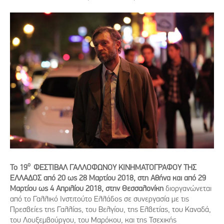
ο
Το 19
ΦΕΣΤΙΒΑΛ ΓΑΛΛΟΦΩΝΟΥ ΚΙΝΗΜΑΤΟΓΡΑΦΟΥ ΤΗΣ
ΕΛΛΑΔΟΣ από 20 ως 28 Μαρτίου 2018, στη Αθήνα και από 29
Μαρτίου ως 4 Απριλίου 2018, στην Θεσσαλονίκη
διοργανώνεται
από το Γαλλικό Ινστιτούτο Ελλάδος σε συνεργασία με τις
Πρεσβείες της Γαλλίας, του Βελγίου, της Ελβετίας, του Καναδά,
του Λουξεμβούργου, του Μαρόκου, και της Τσεχικής