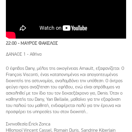
22:00 - ΜΑΥΡΟΣ ΦΑΚΕΛΟΣ
ΔΑΝΑΟΣ 1 - Αθήνα
O έφηβος Dany, μέλος της οικογένειας Arnault, εξαφανίζεται. Ο
François Visconti, ένας καταπονημένος και απογοητευμένος
διοικητής της αστυνομίας, αναλαμβάνει την υπόθεση. Ο άντρας
φεύγει προς αναζήτηση του εφήβου, ενώ είναι απρόθυμος να
ασχοληθεί με τον ίδιο του τον δεκαεξάχρονο γιο, Denis. Όταν ο
καθηγητής του Dany, Yan Bellaile, μαθαίνει για την εξαφάνιση
του παλιού του μαθητή, ενδιαφέρεται πολύ για την έρευνα και
προσφέρει τις υπηρεσίες του στον διοικητή...
Σκηνοθεσία:Érick Zonca
Ηθοποιοί:Vincent Cassel, Romain Duris, Sandrine Kiberlain