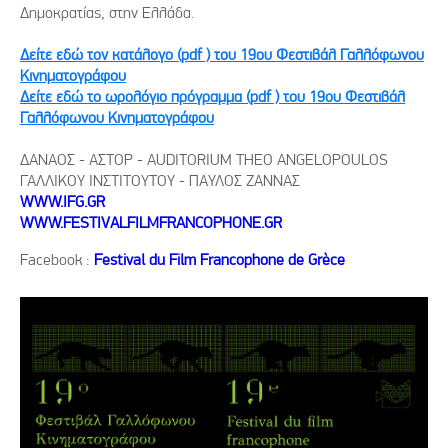
Δημοκρατίας, στην Ελλάδα.
Δείτε εδώ τον κατάλογο (pdf ) του 19ου Φεστιβάλ Γαλλόφωνου
Κινηματογράφου
Δείτε εδώ το ωρολόγιο πρόγραμμα (pdf ) του 19ου Φεστιβάλ
Γαλλόφωνου Κινηματογράφου
ΔΑΝΑΟΣ - AΣΤΟΡ - AUDITORIUM THEO ANGELOPOULOS
ΓΑΛΛΙΚΟΥ ΙΝΣΤΙΤΟΥΤΟΥ - ΠΑΥΛΟΣ ΖΑΝΝΑΣ
WWW.IFG.GR
WWW.FESTIVALFILMFRANCOPHONE.GR
Facebook :
Festival du Film Francophone de Grèce