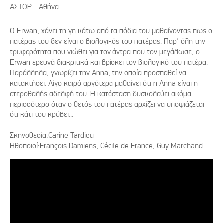
ΑΣΤΟΡ - Αθήνα
O Erwan, χάνει τη γη κάτω από τα πόδια του μαθαίνοντας πως ο
πατέρας του δεν είναι ο βιολογικός του πατέρας. Παρ’ όλη την
τρυφερότητα που νιώθει για τον άντρα που τον μεγάλωσε, ο
Erwan ερευνά διακριτικά και βρίσκει τον βιολογικό του πατέρα.
Παράλληλα, γνωρίζει την Anna, την οποία προσπαθεί να
κατακτήσει. Λίγο καιρό αργότερα μαθαίνει ότι η Anna είναι η
ετεροθαλής αδελφή του. Η κατάσταση δυσκολεύει ακόμα
περισσότερο όταν ο θετός του πατέρας αρχίζει να υποψιάζεται
ότι κάτι του κρύβει...
Σκηνοθεσία:Carine Tardieu
Ηθοποιοί:François Damiens, Cécile de France, Guy Marchand