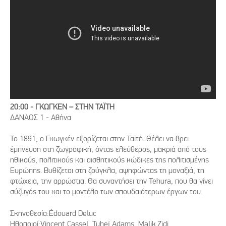
20:00 - ΓΚΩΓΚΕΝ – ΣΤΗΝ ΤΑΪΤΗ
ΔΑΝΑΟΣ 1 - Αθήνα
Το 1891, ο Γκωγκέν εξορίζεται στην Ταϊτή. Θέλει να βρει
έμπνευση στη ζωγραφική, όντας ελεύθερος, μακριά από τους
ηθικούς, πολιτικούς και αισθητικούς κώδικες της πολιτισμένης
Ευρώπης. Βυθίζεται στη ζούγκλα, αψηφώντας τη μοναξιά, τη
φτώχεια, την αρρώστια. Θα συναντήσει την Tehura, που θα γίνει
σύζυγός του και το μοντέλο των σπουδαιότερων έργων του.
Σκηνοθεσία:Édouard Deluc
Ηθοποιοί:Vincent Cassel, Tuheï Adams, Malik Zidi