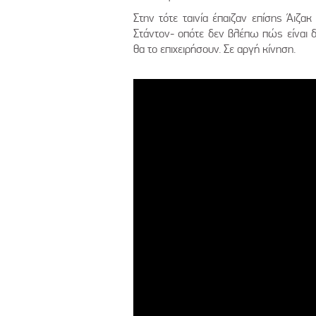
Στην τότε ταινία έπαιζαν επίσης Άιζα
Στάντον- οπότε δεν βλέπω πώς είναι δ
θα το επιχειρήσουν. Σε αργή κίνηση.