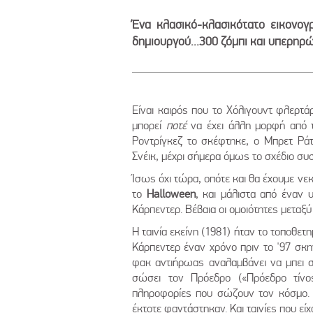
Ένα κλασικό-κλασικότατο εικονογ
δημιουργού...300 ζόμπι και υπερηρ
Είναι καιρός που το Χόλιγουντ φλερτά
μπορεί
ποτέ
να έχει άλλη μορφή από 
Ροντρίγκεζ το σκέφτηκε, ο Μπρετ Ρά
Σνέικ, μέχρι σήμερα όμως το σχέδιο συσ
Ίσως όχι τώρα, οπότε και θα έχουμε νε
το
Halloween
,
και μάλιστα από έναν 
Κάρπεντερ. Βέβαια οι ομοιότητες μεταξ
Η ταινία εκείνη (1981) ήταν το τοποθετ
Κάρπεντερ έναν χρόνο πριν το '97 σκη
φακ αντιήρωας αναλαμβάνει να μπει στ
σώσει τον Πρόεδρο («Πρόεδρο τίνος
πληροφορίες που σώζουν τον κόσμο. Σ
έκτοτε φαντάστηκαν. Και ταινίες που εί