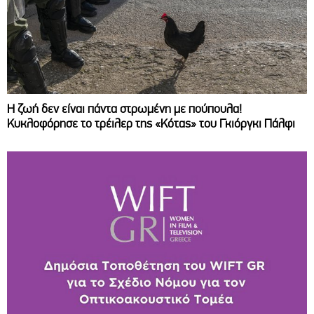
Η ζωή δεν είναι πάντα στρωμένη με πούπουλα!
Κυκλοφόρησε το τρέιλερ της «Κότας» του Γκιόργκι Πάλφι