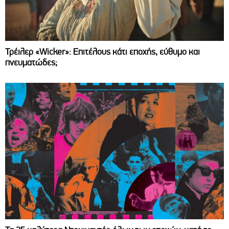
Τρέιλερ «Wicker»: Επιτέλους κάτι εποχής, εύθυμο και
πνευματώδες;