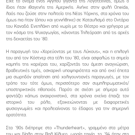
Είχε το όνομα ενός Άγγλου γίγαντα της Λογοτεχνίας, όμως ο
ίδιος ήταν ιθαγενής της Αμερικής. Ανήκε στην φυλή Oneida,
λαός που ζούσε στην πολιτεία της Νέας Υόρκης, στα χρόνια του
όμως πια ήταν (όπου και γεννήθηκε) σε Καταυλισμό στο Οντάριο
του Καναδά. Ενεπλάκη από νωρίς με το Θέατρο και γρήγορα με
τον κόσμο της Ψυχαγωγίας, κάνοντας Τηλεόραση από τις αρχές
της δεκαετίας του '80.
Η παραγωγή του «Χορεύοντας με τους Λύκους», και η επιλογή
του από τον Κόστνερ στα τέλη του '80, είναι ασφαλώς το σημείο
καμπής της καριέρας του, χαρίζοντάς του άμεση αναγνώριση,
βραβευτικές τιμές, οσκαρική υποψηφιότητα και από εκεί έπειτα
μια σωρηδόν απαίτηση από χολιγουντιανές παραγωγές, με τον
τρόπο του τότε όμως, περισσότερο σαν συμπληρωματικός/
υποστηρικτικός ηθοποιός. Παρότι σε σχέση με σήμερα αυτό
φαντάζει κάπως αναχρονιστικό, στα χρόνια εκείνα έπαιζε τον
ιστορικό του ρόλο, εξοικειώνοντας με διαφορετικές
φυσιογνωμίες και προλειαίνονας το έδαφος για την σημερινή
ορατότητα.
Στα '90ς διέπρεψε στο «Thunderheart», γραμμένο στα μέτρα
του και δίπλα στον Βαλ Κίλμερ, ωραία ταινία, το '94 ήταν στο