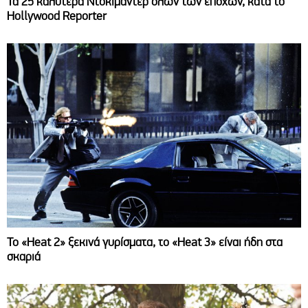
Τα 25 καλύτερα Ντοκιμαντέρ όλων των εποχών, κατά το
Hollywood Reporter
Το «Heat 2» ξεκινά γυρίσματα, το «Heat 3» είναι ήδη στα
σκαριά