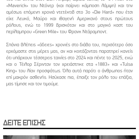
«Maverick» του Ντόνερ (και παίρνει κάμποση λάμψη) και την
αμέσως επόμενη χρονιά ντετέκτιβ στο 3ο «Die Hard» που έτσι
είχε Λευκό, Μαύρο και ιθαγενή Αμερικανό στους πρώτους
ρόλους, ενώ το 1999 βρισκόταν και στο μαγικό καστ του
περίλαμπρου «Green Mile» του Φρανκ Ντάραμποντ.
Σπάνια βλέπεις «άδειες» χρονιές στο διάβα του, περισότερο όσο
ερχόμαστε στις μέρες μας, αν και κοιτάζοντας παρατηρεί κανείς
ότι υπάρχουν τέσσερεις ταινίες στο 2024 και πέντε το 2025, ενώ
και ο Τέιλορ Σέρινταν τον χρειάστηκε στα «1883» και «Tulsa
King» του λίαν προσφάτως. Όλα αυτά παρότι ο άνθρωπος ήταν
επί μακρόν ασθενής. Ησύχασε πια, έπαιξε τον ρόλο του επάξια,
μας τίμησε και τον τιμούμε.
ΔΕΙΤΕ ΕΠΙΣΗΣ