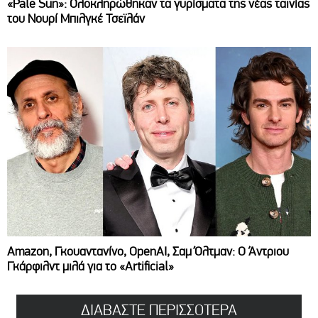
«Pale Sun»: Ολοκληρώθηκαν τα γυρίσματα της νέας ταινίας
του Νουρί Μπιλγκέ Τσεϊλάν
Amazon, Γκουαντανίνο, OpenAI, Σαμ Όλτμαν: Ο Άντριου
Γκάρφιλντ μιλά για το «Artificial»
ΔΙΑΒΑΣΤΕ ΠΕΡΙΣΣΟΤΕΡΑ