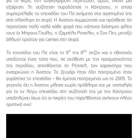
για το θέμα, στη συγκεκριμένη περίπτωση, όμως, έκανε μια
εξαίρεση. Τη συζήτηση πυροδότησε η Κάντροου, η οποία
συμπεριέλαβε το επεισόδιο του Πιτ ανάμεσα στα αγαπημένα της
από ολόκληρη τη σειρά. Η Άνιστον συμφώνησε και πρόσθεσε ότι
περνούσαν πολύ καλά κάθε φορά που κάποιος διάσημος φίλος
τους (ο Μπρους Γουίλις, η Ιζαμπέλα Ροσελίνι, ο Σον Πεν, μεταξύ
άλλων) ερχόταν για cameo στη σειρά.
ο
ης
Το επεισόδιο του Πιτ είναι το 9
της 8
σεζόν και ο ηθοποιός
υποδύεται έναν τύπο που, σε αντίθεση με την πραγματικότητα
της περιόδου, απεχθάνεται τη Ρέιτσελ, τον χαρακτήρα που
ενσαρκώνει η Άνιστον. Το ζευγάρι ήταν ήδη παντρεμένο όταν
γυρίστηκε το επεισόδιο – θα έμεναν παντρεμένοι ως το 2005. Το
γεγονός ότι η Άνιστον μίλησε χωρίς πρόβλημα και με νοσταλγία
για το εν λόγω επεισόδιο στη συζήτησή της με την Κάντροου
υποδηλώνει ίσως ότι οι πικρίες του παρελθόντος ανήκουν πλέον
οριστικά εκεί.