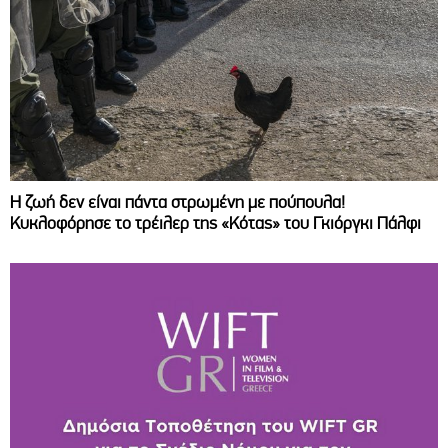
Η ζωή δεν είναι πάντα στρωμένη με πούπουλα!
Κυκλοφόρησε το τρέιλερ της «Κότας» του Γκιόργκι Πάλφι