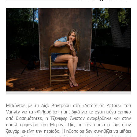
Μιλώντας με τη Λίζα Κάντροου στο «Actors on Actors» του
Variety για τα «Φιλαράκια» και ειδικά για τα αγαπημένα cameo
από διασημότητες, η Τζένιφερ Άνιστον αναφέρθηκε και στην
guest εμφάνιση του Μπραντ Πιτ, με τον οποίο η ίδια ήταν
ζευγάρι εκείνη την περίοδο. Η ηθοποιός δεν συνηθίζει να μιλάει