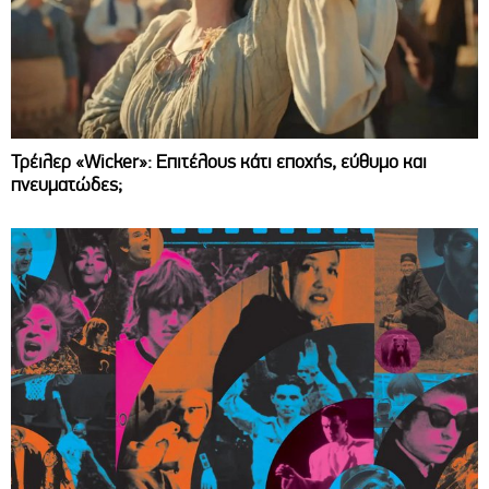
Τρέιλερ «Wicker»: Επιτέλους κάτι εποχής, εύθυμο και
πνευματώδες;