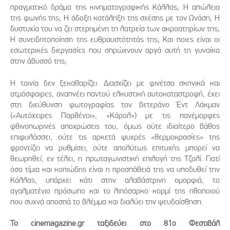
πραγματικό δράμα της κινηματογραφικής Κάλλας; Η απώλεια
της φωνής της; Η άδοξη κατάληξη της σχέσης με τον Ωνάση; Η
δυστυχία του να ζει στερημένη τη λατρεία των ακροατηρίων της;
Η συνειδητοποίηση της ευθραυστότητάς της; Και ποιες είναι οι
εσωτερικές διεργασίες που σπρώχνουν αργά αυτή τη γυναίκα
στην άβυσσό της;
Η ταινία δεν ξεκαθαρίζει. Διασχίζει με φινέτσα σκηνικά και
ατμόσφαιρες, αναπνέει παντού ελκυστική αυτοκαταστροφή, έχει
στη διεύθυνση φωτογραφίας τον βετεράνο Έντ Λάκμαν
(«Αυτόχειρες Παρθένοι», «Κάρολ») με τις πανέμορφες
φθινοπωρινές αποχρώσεις του, όμως ούτε ιδιαίτερο βάθος
επιφυλάσσει, ούτε τις αρκετά ψυχρές «θερμοκρασίες» της
φροντίζει να ρυθμίσει, ούτε απολύτως επιτυχής μπορεί να
θεωρηθεί, εν τέλει, η πρωταγωνιστική επιλογή της Τζολί. Γιατί
όσο τίμια και κοπιώδης είναι η προσπάθειά της να υποδυθεί την
Κάλλας, υπάρχει κάτι στην αλαβάστρινη ομορφιά, το
αγαλματένιο πρόσωπο και το λιπόσαρκο κορμί της ηθοποιού
που συχνά αποσπά το βλέμμα και διαλύει την ψευδαίσθηση.
Το cinemagazine.gr ταξιδεύει στο 81ο Φεστιβάλ