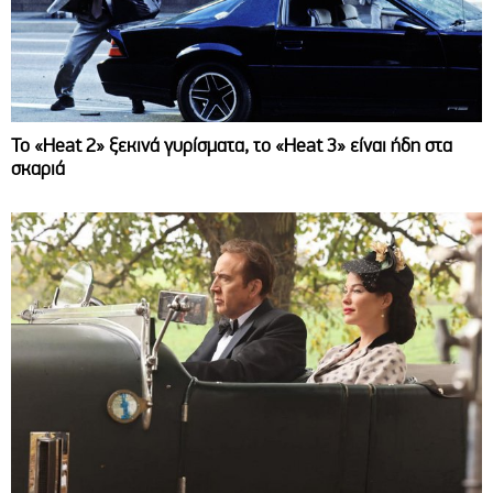
Το «Heat 2» ξεκινά γυρίσματα, το «Heat 3» είναι ήδη στα
σκαριά