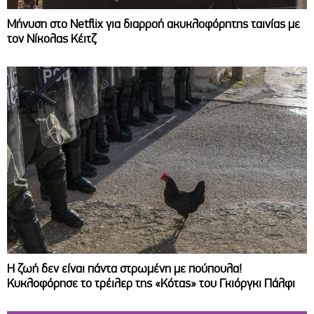
Μήνυση στο Netflix για διαρροή ακυκλοφόρητης ταινίας με
τον Νίκολας Κέιτζ
Η ζωή δεν είναι πάντα στρωμένη με πούπουλα!
Κυκλοφόρησε το τρέιλερ της «Κότας» του Γκιόργκι Πάλφι