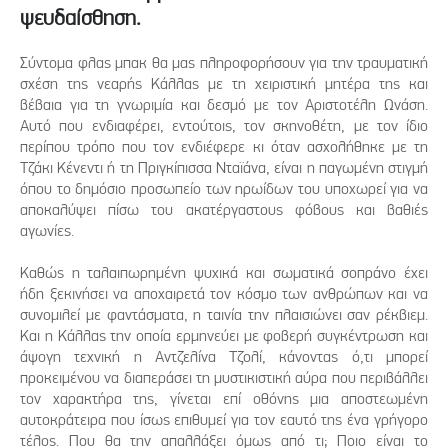
ψευδαίσθηση.
Σύντομα φλας μπακ θα μας πληροφορήσουν για την τραυματική
σχέση της νεαρής Κάλλας με τη χειριστική μητέρα της και
βέβαια για τη γνωριμία και δεσμό με τον Αριστοτέλη Ωνάση.
Αυτό που ενδιαφέρει, εντούτοις, τον σκηνοθέτη, με τον ίδιο
περίπου τρόπο που τον ενδιέφερε κι όταν ασχολήθηκε με τη
Τζάκι Κένεντι ή τη Πριγκίπισσα Νταϊάνα, είναι η παγωμένη στιγμή
όπου το δημόσιο προσωπείο των ηρωίδων του υποχωρεί για να
αποκαλύψει πίσω του ακατέργαστους φόβους και βαθιές
αγωνίες.
Καθώς η ταλαιπωρημένη ψυχικά και σωματικά σοπράνο έχει
ήδη ξεκινήσει να αποχαιρετά τον κόσμο των ανθρώπων και να
συνομιλεί με φαντάσματα, η ταινία την πλαισιώνει σαν ρέκβιεμ.
Και η Κάλλας την οποία ερμηνεύει με φοβερή συγκέντρωση και
άψογη τεχνική η Αντζελίνα Τζολί, κάνοντας ό,τι μπορεί
προκειμένου να διαπεράσει τη μυστικιστική αύρα που περιβάλλει
τον χαρακτήρα της, γίνεται επί οθόνης μια αποστεωμένη
αυτοκράτειρα που ίσως επιθυμεί για τον εαυτό της ένα γρήγορο
τέλος. Που θα την απαλλάξει όμως από τι; Ποιο είναι το