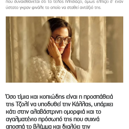
που συναισθάνεται ότι το τέλος πλησιάζει, όμως ελπίζει σ' έναν
ύστατο γκραν φινάλε το οποίο να σταθεί αντάξιό της.
Όσο τίμια και κοπιώδης είναι η προσπάθειά
της Τζολί να υποδυθεί την Κάλλας, υπάρχει
κάτι στην αλαβάστρινη ομορφιά και το
αγαλματένιο πρόσωπό της που συχνά
αποσπά το βλέμμα και διαλύει την