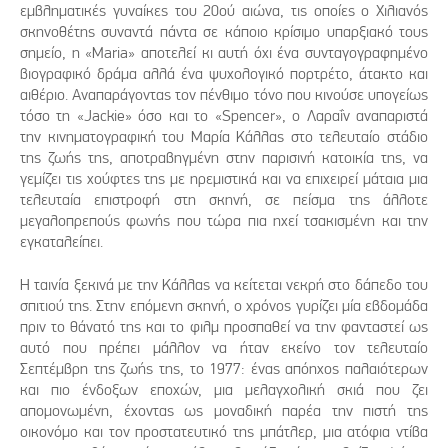
εμβληματικές γυναίκες του 20ού αιώνα, τις οποίες ο Χιλιανός
σκηνοθέτης συναντά πάντα σε κάποιο κρίσιμο υπαρξιακό τους
σημείο, η «Maria» αποτελεί κι αυτή όχι ένα συνταγογραφημένο
βιογραφικό δράμα αλλά ένα ψυχολογικό πορτρέτο, άτακτο και
αιθέριο. Αναπαράγοντας τον πένθιμο τόνο που κινούσε υπογείως
τόσο τη «Jackie» όσο και το «Spencer», ο Λαραΐν αναπαριστά
την κινηματογραφική του Μαρία Κάλλας στο τελευταίο στάδιο
της ζωής της, αποτραβηγμένη στην παρισινή κατοικία της, να
γεμίζει τις χούφτες της με ηρεμιστικά και να επιχειρεί μάταια μια
τελευταία επιστροφή στη σκηνή, σε πείσμα της άλλοτε
μεγαλοπρεπούς φωνής που τώρα πια ηχεί τσακισμένη και την
εγκαταλείπει.
Η ταινία ξεκινά με την Κάλλας να κείτεται νεκρή στο δάπεδο του
σπιτιού της. Στην επόμενη σκηνή, ο χρόνος γυρίζει μία εβδομάδα
πριν το θάνατό της και το φιλμ προσπαθεί να την φανταστεί ως
αυτό που πρέπει μάλλον να ήταν εκείνο τον τελευταίο
Σεπτέμβρη της ζωής της, το 1977: ένας απόηχος παλαιότερων
και πιο ένδοξων εποχών, μια μελαγχολική σκιά που ζει
απομονωμένη, έχοντας ως μοναδική παρέα την πιστή της
οικονόμο και τον προστατευτικό της μπάτλερ, μια ατόφια ντίβα