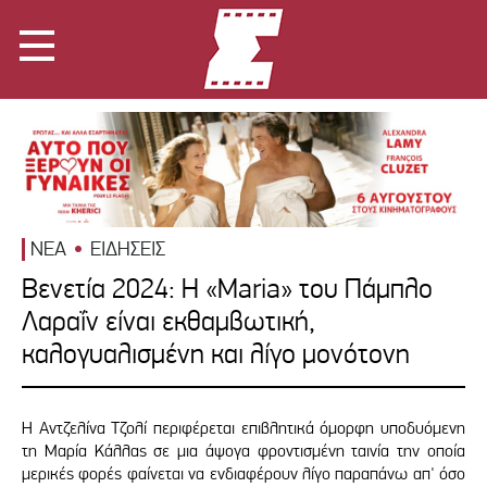
ΝΕΑ
ΕΙΔΗΣΕΙΣ
Βενετία 2024: Η «Maria» του Πάμπλο
Λαραΐν είναι εκθαμβωτική,
καλογυαλισμένη και λίγο μονότονη
Η Αντζελίνα Τζολί περιφέρεται επιβλητικά όμορφη υποδυόμενη
τη Μαρία Κάλλας σε μια άψογα φροντισμένη ταινία την οποία
μερικές φορές φαίνεται να ενδιαφέρουν λίγο παραπάνω απ' όσο