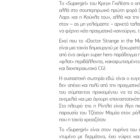
Το «Supergirl» του Κρεγκ Γκιλέσπι ο ο
αλλά στο σουπερηρωικό πρώτη φορά (έ
Λαρς και η Κούκλα του», αλλά και την
στον – ας μη γελιόμαστε – αρκετά ταλ
να φέρνει κάτι πραγματικά καινούργιο, 
Εκεί που το «Doctor Strange in the Mu
είναι μια ταινία δημιουργού με ξεχωριστό
από ένα ακόμη super hero παράδειγμα π
«φλατ» περιβάλλοντα, κακοφωτισμένες 
και διεκπεραιωτικό CGI.
Η ουσιαστική σωτηρία εδώ είναι ο ευγ
δεν απέχει και πολύ από την πραγματικ
του σύμπαντος προκειμένου να τα σώ
ανεμελιά και μια άγουρη επαναστατικότ
Στο πλευρό της η Ρίντλεϊ είναι λίγο πι
παρουσία του Τζέισον Μομόα στον ρόλο
που η ταινία χρειαζόταν.
Το «Supergirl» είναι στον πυρήνα του
ντυμένο με δερμάτινα, έχει νύφες κ