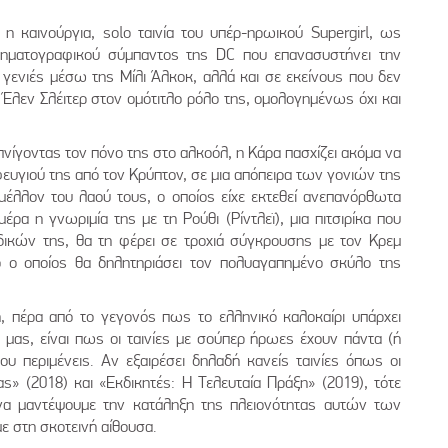
η καινούργια, solo ταινία του υπέρ-ηρωικού Supergirl, ως
ινηματογραφικού σύμπαντος της DC που επανασυστήνει την
γενιές μέσω της Μίλι Άλκοκ, αλλά και σε εκείνους που δεν
Έλεν Σλέιτερ στον ομότιτλο ρόλο της, ομολογημένως όχι και
νίγοντας τον πόνο της στο αλκοόλ, η Κάρα πασχίζει ακόμα να
φευγιού της από τον Κρύπτον, σε μια απόπειρα των γονιών της
έλλον του λαού τους, ο οποίος είχε εκτεθεί ανεπανόρθωτα
έρα η γνωριμία της με τη Ρούθι (Ρίντλεϊ), μια πιτσιρίκα που
 δικών της, θα τη φέρει σε τροχιά σύγκρουσης με τον Κρεμ
κό ο οποίος θα δηλητηριάσει τον πολυαγαπημένο σκύλο της
, πέρα από το γεγονός πως το ελληνικό καλοκαίρι υπάρχει
μας, είναι πως οι ταινίες με σούπερ ήρωες έχουν πάντα (ή
υ περιμένεις. Αν εξαιρέσει δηλαδή κανείς ταινίες όπως οι
ς» (2018) και «Εκδικητές: Η Τελευταία Πράξη» (2019), τότε
 να μαντέψουμε την κατάληξη της πλειονότητας αυτών των
ε στη σκοτεινή αίθουσα.