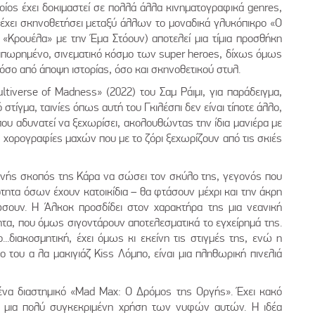
ποίος έχει δοκιμαστεί σε πολλά άλλα κινηματογραφικά genres,
χει σκηνοθετήσει μεταξύ άλλων το μοναδικά γλυκόπικρο «Ο
 «Κρουέλα» με την Έμα Στόουν) αποτελεί μια τίμια προσθήκη
αιπωρημένο, σινεματικό κόσμο των super heroes, δίχως όμως
τόσο από άποψη ιστορίας, όσο και σκηνοθετικού στυλ.
ltiverse of Madness» (2022) του Σαμ Ράιμι, για παράδειγμα,
 στίγμα, ταινίες όπως αυτή του Γκιλέσπι δεν είναι τίποτε άλλο,
ου αδυνατεί να ξεχωρίσει, ακολουθώντας την ίδια μανιέρα με
χορογραφίες μαχών που με το ζόρι ξεχωρίζουν από τις σκιές
ενής σκοπός της Κάρα να σώσει τον σκύλο της, γεγονός που
ότητα όσων έχουν κατοικίδια – θα φτάσουν μέχρι και την άκρη
σουν. Η Άλκοκ προσδίδει στον χαρακτήρα της μια νεανική
ητα, που όμως σιγοντάρουν αποτελεσματικά το εγχείρημά της.
ο...διακοσμητική, έχει όμως κι εκείνη τις στιγμές της, ενώ η
 του α λα μακιγιάζ Kiss Λόμπο, είναι μια πληθωρική πινελιά
 ένα διαστημικό «Mad Max: Ο Δρόμος της Οργής». Έχει κακό
αι μια πολύ συγκεκριμένη χρήση των νυφών αυτών. Η ιδέα