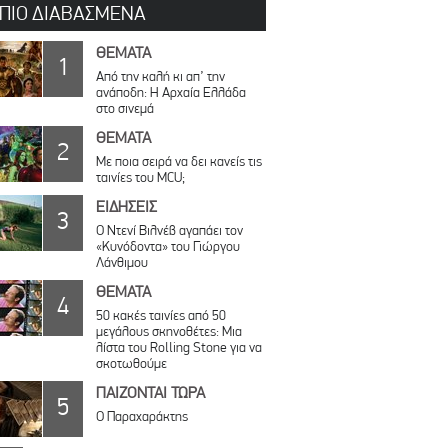
 ΠΙΟ ΔΙΑΒΑΣΜΕΝΑ
ΘΕΜΑΤΑ
1
Από την καλή κι απ’ την
ανάποδη: Η Αρχαία Ελλάδα
στο σινεμά
ΘΕΜΑΤΑ
2
Με ποια σειρά να δει κανείς τις
ταινίες του MCU;
ΕΙΔΗΣΕΙΣ
3
Ο Ντενί Βιλνέβ αγαπάει τον
«Κυνόδοντα» του Γιώργου
Λάνθιμου
ΘΕΜΑΤΑ
4
50 κακές ταινίες από 50
μεγάλους σκηνοθέτες: Μια
λίστα του Rolling Stone για να
σκοτωθούμε
ΠΑΙΖΟΝΤΑΙ ΤΩΡΑ
5
Ο Παραχαράκτης