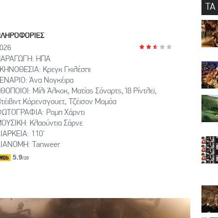
ΤΑ
ΠΛΗΡΟΦΟΡΙΕΣ
026
ΑΡΑΓΩΓΗ: HΠΑ
ΚΗΝΟΘΕΣΙΑ: Κρεγκ Γκιλέσπι
ΕΝΑΡΙΟ: Άνα Νογκέιρα
ΘΟΠΟΙΟΙ: Μίλι Άλκοκ, Ματίας Σόναρτς, Ίβ Ρίντλεϊ,
τέιβιντ Κόρενσγουετ, Τζέισον Μομόα
ΩΤΟΓΡΑΦΙΑ: Ρομπ Χάρντι
ΟΥΣΙΚΗ: Κλαούντια Σάρνε
ΙΑΡΚΕΙΑ: 110'
ΙΑΝΟΜΗ: Tanweer
5.9
/10