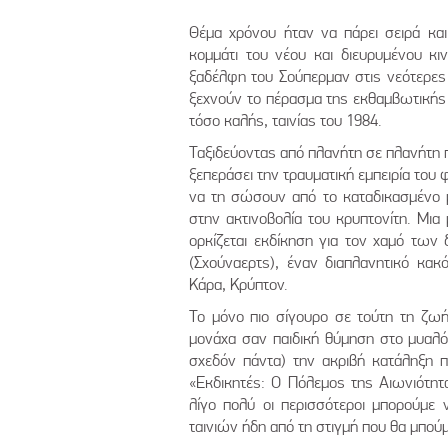
Θέμα χρόνου ήταν να πάρει σειρά και 
κομμάτι του νέου και διευρυμένου κ
ξαδέλφη του Σούπερμαν στις νεότερες 
ξεχνούν το πέρασμα της εκθαμβωτικής 
τόσο καλής, ταινίας του 1984.
Ταξιδεύοντας από πλανήτη σε πλανήτη π
ξεπεράσει την τραυματική εμπειρία του 
να τη σώσουν από το καταδικασμένο μ
στην ακτινοβολία του κρυπτονίτη. Μια μ
ορκίζεται εκδίκηση για τον χαμό των
(Σχούναερτς), έναν διαπλανητικό κα
Κάρα, Κρύπτον.
Το μόνο πιο σίγουρο σε τούτη τη ζωή
μονάχα σαν παιδική θύμηση στο μυαλό 
σχεδόν πάντα) την ακριβή κατάληξη πο
«Εκδικητές: Ο Πόλεμος της Αιωνιότητα
λίγο πολύ οι περισσότεροι μπορούμε
ταινιών ήδη από τη στιγμή που θα μπούμ