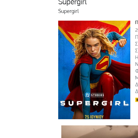
Supergirl
Supergirl
2
Π
Σ
Σ
Η
Ν
Φ
Μ
Δ
Δ