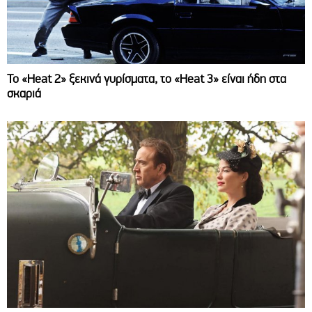
Το «Heat 2» ξεκινά γυρίσματα, το «Heat 3» είναι ήδη στα
σκαριά