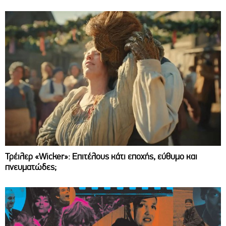
Τρέιλερ «Wicker»: Επιτέλους κάτι εποχής, εύθυμο και
πνευματώδες;