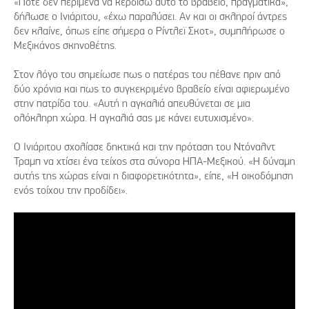
«Ποτέ δεν περίμενα να κερδίσω αυτό το βραβείο, πραγματικά»,
δήλωσε ο Ινιάριτου, «έχω παραλύσει. Αν και οι σκληροί άντρες
δεν κλαίνε, όπως είπε σήμερα ο Ρίντλεϊ Σκοτ», συμπλήρωσε ο
Μεξικάνος σκηνοθέτης.
Στον λόγο του σημείωσε πως ο πατέρας του πέθανε πριν από
δύο χρόνια και πως το συγκεκριμένο βραβείο είναι αφιερωμένο
στην πατρίδα του. «Αυτή η αγκαλιά απευθύνεται σε μια
ολόκληρη χώρα. Η αγκαλιά σας με κάνει ευτυχισμένο».
Ο Ινιάριτου σχολίασε δηκτικά και την πρόταση του Ντόναλντ
Τραμπ να χτίσει ένα τείχος στα σύνορα ΗΠΑ-Μεξικού. «Η δύναμη
αυτής της χώρας είναι η διαφορετικότητα», είπε, «Η οικοδόμηση
ενός τοίχου την προδίδει».