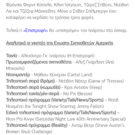
Φράνσις Φορντ Κόπολα, Κλιντ Ίστγουντ, Τζορτζ Στίβενς, Ντέιβιντ
Λιν και Τζόζεφ Μάνκιεβιτς. Μόνο ο Στίβεν Σπίλμπεργκ έχει
καταφέρει να κερδίσει το τρόπαιο τρεις φορές.
Τελικά η
«Επιστροφή»
θα «επιστρέψει» τον Ινιάριτου στα όσκαρ;
Αναλυτικά οι νικητές της Ενωσης Σκηνοθετών Αμερικής
Ταινία
- Αλεχάντρο Γκ. Ινιάριτου (Η Επιστροφή)
Πρωτοεμφανιζόμενος σκηνοθέτης
- Αλεξ Γκάρλαντ (Από
Μηχανής)
Ντοκιμαντέρ
- Μάθιου Χέινεμαν (Cartel Land)
Τηλεοπτική σειρά (δράμα)
- Ντέιβιντ Νάτερ (Game of Thrones)
Τηλεοπτική σειρά (κωμωδία)
- Κρις Αντισον (Veep)
Τηλεοπτική ταινία/μίνι-σειρά
- Ντι Ρις (Bessie)
Τηλεοπτικό πρόγραμμα (Variety/Talk/News/Sports)
– Ντέιβ
Ντιομέντι (he Tonight Show Starring Jimmy Fallon)
Ειδικό τηλεοπτικό πρόγραμμα (Variety/Talk/News/Sports)
–
Ντον Ρόι Κινγκ (Saturday Night Live 40th Anniversary Special)
Τηλεοπτικό πρόγραμμα (Reality)
- Ανταμ Βετρι (Steve Austin’s
Broken Skull Challenge)