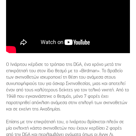
Ο Ινιάριτου κέρδισε το τρόπαιο της DGA, ένα χρόνο μετά την
επικράτησή του στον ίδιο θεσμό με το «Birdman». Το βραβείο
των σκηνοθετών ισχυροποιεί τη θέση του ανάμεσα στους
συνυποψήφιούς του για όσκαρ Σκηνοθεσίας, μιας και αποτελεί
έναν από τους καλύτερους δείκτες για τον τελικό νικητή. Από το
1948 που εγκαινιάστηκε ο θεσμός, μόνο 7 φορές έχει
παρατηρηθεί απόκλιση ανάμεσα στην επιλογή των σκηνοθετών
και σε εκείνη της Ακαδημίας.
Επίσης με την επικράτησή του, ο Ινιάριτου βρίσκεται πλεόν σε
μία εκλεκτή κάστα σκηνοθετών που έχουν κερδίσει 2 φορές
από την DGA και περιλαμβάνει ονόματα όπως οι Ανγκ Λι,