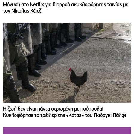
Μήνυση στο Netflix για διαρροή ακυκλοφόρητης ταινίας με
τον Νίκολας Κέιτζ
Η ζωή δεν είναι πάντα στρωμένη με πούπουλα!
Κυκλοφόρησε το τρέιλερ της «Κότας» του Γκιόργκι Πάλφι