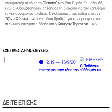
ντοκιμαντέρ κέρδισε το
"Oceans"
των Ζακ Περέν, Ζακ Κλουζό,
ενώ ο «Θαυματοποιός» απέσπασε τη διάκριση για την καλύτερη
ταινία κινουμένων σχεδίων. Οικοδέσποινα της τελετής ήταν η
Τζόντι Φόστερ
, ενώ ένα ειδικό βραβείο για την προσφορ΄του
στον κινηματογράφο έλαβε και ο
Κουέντιν Ταραντίνο
. Α.Ν
ΣΧΕΤΙΚΕΣ ΔΗΜΟΣΙΕΥΣΕΙΣ
ΕΙΔΗΣΕΙΣ
⚫ 12:19 — 16/9/2011
O Πολάνσκι
επιστρέφει στον τόπο της σύλληψής του
ΔΕΙΤΕ ΕΠΙΣΗΣ