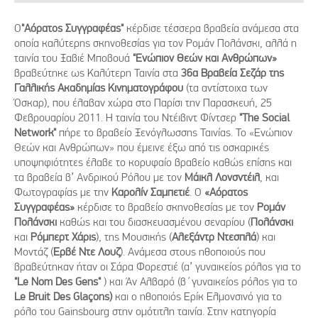
Ο
"Aόρατος Συγγραφέας"
κέρδισε τέσσερα βραβεία ανάμεσα στα
οποία καλύτερης σκηνοθεσίας για τον Ρομάν Πολάνσκι, αλλά η
ταινία του Ξαβιέ Μποβουά
"Ενώπιον Θεών και Ανθρώπων»
βραβεύτηκε ως Καλύτερη Ταινία στα
36α Βραβεία Σεζάρ της
Γαλλικής Ακαδημίας Κινηματογράφου
(τα αντίστοιχα των
Όσκαρ), που έλαβαν χώρα στο Παρίσι την Παρασκευή, 25
Φεβρουαρίου 2011. Η ταινία του Ντέιβιντ Φίντσερ
"Τhe
Social
Network
"
πήρε το βραβείο Ξενόγλωσσης Ταινίας. Το «Ενώπιον
Θεών και Ανθρώπων» που έμεινε έξω από τις οσκαρικές
υποψηφιότητες έλαβε το κορυφαίο βραβείο καθώς επίσης και
τα βραβεία β’ Ανδρικού Ρόλου με τον
Μάικλ Λονσντέιλ
, και
Φωτογραφίας με την
Καρολίν Σαμπετιέ
. Ο
«Αόρατος
Συγγραφέας»
κέρδισε το βραβείο σκηνοθεσίας με τον
Ρομάν
Πολάνσκι
καθώς και του διασκευασμένου σεναρίου (
Πολάνσκι
και
Ρόμπερτ Χάρις
), της Μουσικής (
Αλεξάντρ Ντεσπλά
) και
Μοντάζ (
Ερβέ Ντε Λουζ
). Ανάμεσα στους ηθοποιούς που
βραβεύτηκαν ήταν οι Σάρα Φορεστιέ (α’ γυναικείος ρόλος για το
"Le Nom Des Gens"
) και Άν Αλβαρό (β΄γυναικείος ρόλος για το
Le Bruit Des Glaçons)
και ο ηθοποιός Ερίκ Ελμονσινό για το
ρόλο του Gainsbourg στην ομότιτλη ταινία. Στην κατηγορία