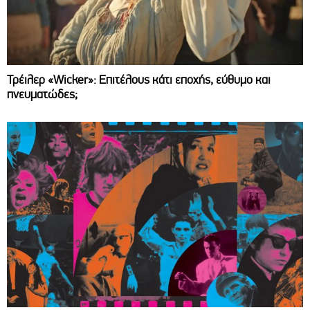
Τρέιλερ «Wicker»: Επιτέλους κάτι εποχής, εύθυμο και
πνευματώδες;