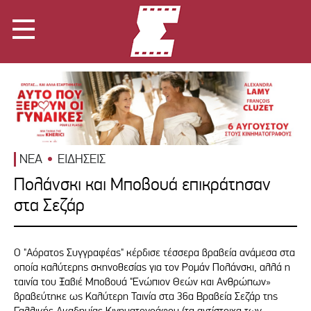
ΝΕΑ
ΕΙΔΗΣΕΙΣ
Πολάνσκι και Μποβουά επικράτησαν
στα Σεζάρ
Ο "Aόρατος Συγγραφέας" κέρδισε τέσσερα βραβεία ανάμεσα στα
οποία καλύτερης σκηνοθεσίας για τον Ρομάν Πολάνσκι, αλλά η
ταινία του Ξαβιέ Μποβουά "Ενώπιον Θεών και Ανθρώπων»
βραβεύτηκε ως Καλύτερη Ταινία στα 36α Βραβεία Σεζάρ της
Γαλλικής Ακαδημίας Κινηματογράφου (τα αντίστοιχα των