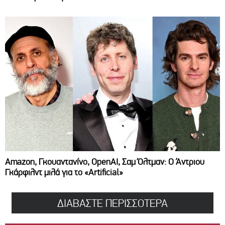
Amazon, Γκουαντανίνο, OpenAI, Σαμ Όλτμαν: Ο Άντριου
Γκάρφιλντ μιλά για το «Artificial»
ΔΙΑΒΑΣΤΕ ΠΕΡΙΣΣΟΤΕΡΑ