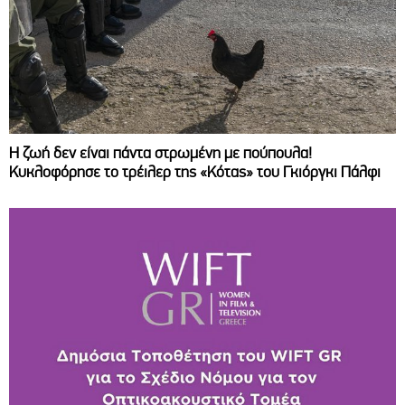
Η ζωή δεν είναι πάντα στρωμένη με πούπουλα!
Κυκλοφόρησε το τρέιλερ της «Κότας» του Γκιόργκι Πάλφι