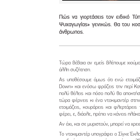
Πώς να γιορτάσεις τον ειδικό Τύ
Ψυχαγωγίας» γενικώς. Θα του κοστ
άνθρωπος.
Τώρα βέβαια αν εμείς βλέπουμε χιούμ
άλλη συζήτηση.
Ας υποθέσουμε όμως ότι ενώ ετοιμάζε
Down» και ενόσω φράζεις την περί Κα
πολύ θέλεις και πόσο πολύ θα αποκτήσει
τώρα φέρνεις κι ένα ντοκιμαντέρ στ
ετοιμάζεις, κουράρεις και φλερτάρεις
φέρει, ε, διάολε, πρέπει να κάνεις πλάκ
Αν όχι, και σε μυριστούν, μπορεί να χρε
Το ντοκιμαντέρ υπογράφει ο Σίγκε Έκλο