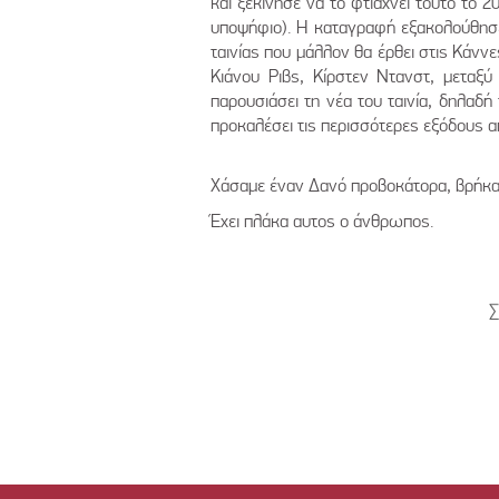
και ξεκίνησε να το φτιάχνει τούτο το 
υποψήφιο). Η καταγραφή εξακολούθησ
ταινίας που μάλλον θα έρθει στις Κάννε
Κιάνου Ριβς, Κίρστεν Ντανστ, μεταξ
παρουσιάσει τη νέα του ταινία, δηλαδή
προκαλέσει τις περισσότερες εξόδους α
Χάσαμε έναν Δανό προβοκάτορα, βρήκα
Έχει πλάκα αυτος ο άνθρωπος.