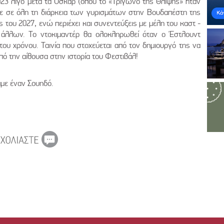
2023 λίγο μετά τα Όσκαρ (όπου το «Τρίγωνο της Θλίψης» ήταν
ε σε όλη τη διάρκεια των γυρισμάτων στην Βουδαπέστη της
ς του 2027, ενώ περιέχει και συνεντεύξεις με μέλη του καστ -
ύ άλλων. Το ντοκιμαντέρ θα ολοκληρωθεί όταν ο Έστλουντ
 του χρόνου. Ταινία που στοχεύεται από τον δημιουργό της να
πό την αίθουσα στην ιστορία του Φεστιβάλ!
με έναν Σουηδό.