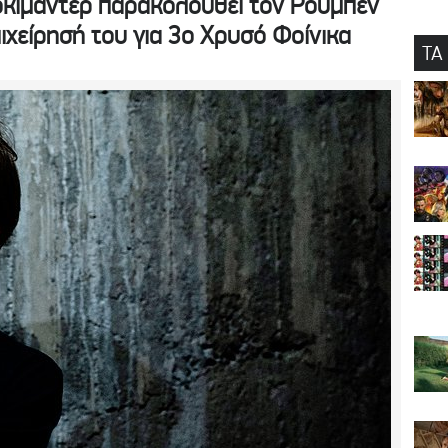
τοκιμαντέρ παρακολουθεί τον Ρούμπεν
ιχείρησή του για 3ο Χρυσό Φοίνικα
ΤΑ