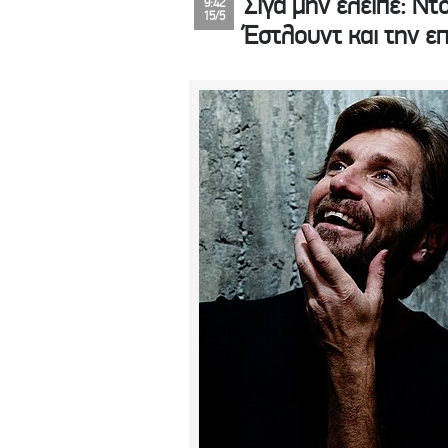
Σιγά μην έλειπε: Ν
9:42
15/5
Έστλουντ και την επ