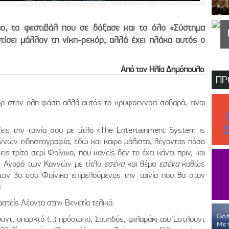
πο, το φεστιβάλ που σε δόξασε και το όλο «Σύστημα
ίσει μάλλον τη νίκη-ρεκόρ, αλλά έχει πλάκα αυτός ο
Από τον Ηλία Δημόπουλο
ΠΡ
ορ στην όλη φάση αλλά αυτός το κρυφοεννοεί σοβαρά, είναι
ις την ταινία σου με τίτλο «The Entertainment System is
ννών ειδησεογραφία, εδώ και καιρό μάλιστα, λέγοντας πόσο
ς τρίτο σερί Φοίνικα, που κανείς δεν το έχει κάνει πριν, και
ην Αγορά των Καννών με τίτλο
εσένα
και θέμα
εσένα
καθώς
 τον 3ο σου Φοίνικα επιμελούμενος την ταινία που θα στον
α.
ιαστείς Λέοντα στην Βενετία τελικά.
υντ, υπαρκτό (...) πρόσωπο, Σουηδός, φιλαράκι του Έστλουντ