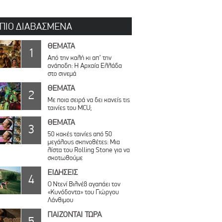
 ΠΙΟ ΔΙΑΒΑΣΜΕΝΑ
ΘΕΜΑΤΑ
1
Από την καλή κι απ’ την
ανάποδη: Η Αρχαία Ελλάδα
στο σινεμά
ΘΕΜΑΤΑ
2
Με ποια σειρά να δει κανείς τις
ταινίες του MCU;
ΘΕΜΑΤΑ
3
50 κακές ταινίες από 50
μεγάλους σκηνοθέτες: Μια
λίστα του Rolling Stone για να
σκοτωθούμε
ΕΙΔΗΣΕΙΣ
4
Ο Ντενί Βιλνέβ αγαπάει τον
«Κυνόδοντα» του Γιώργου
Λάνθιμου
ΠΑΙΖΟΝΤΑΙ ΤΩΡΑ
5