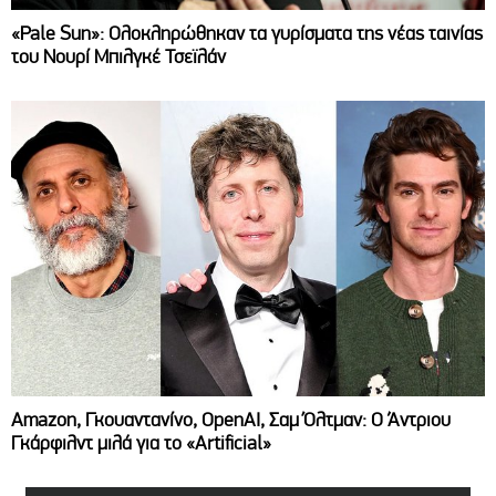
«Pale Sun»: Ολοκληρώθηκαν τα γυρίσματα της νέας ταινίας
του Νουρί Μπιλγκέ Τσεϊλάν
Amazon, Γκουαντανίνο, OpenAI, Σαμ Όλτμαν: Ο Άντριου
Γκάρφιλντ μιλά για το «Artificial»