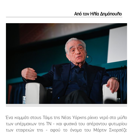
Από τον Ηλία Δημόπουλο
Ένα κομμάτι στους Τάιμς της Νέας Υόρκης ρίχνει νερό στο μύλο
των υπέρμαχων της ΤΝ - και φυσικά του απέραντου φυτωρίου
των εταιρειών της - αφού το όνομα του Μάρτιν Σκορσέζε