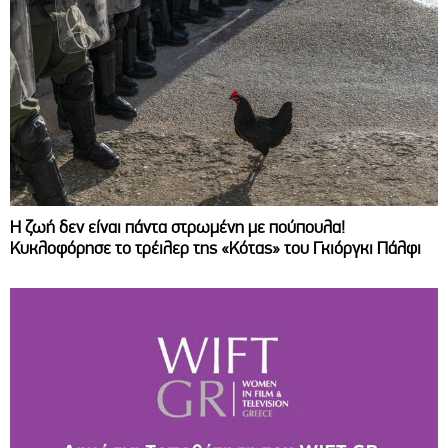
Η ζωή δεν είναι πάντα στρωμένη με πούπουλα!
Κυκλοφόρησε το τρέιλερ της «Κότας» του Γκιόργκι Πάλφι