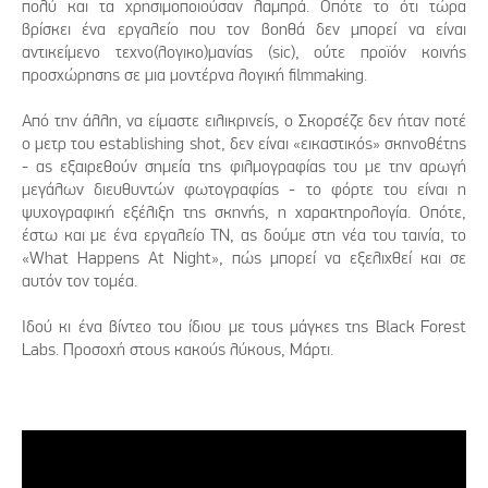
πολύ και τα χρησιμοποιούσαν λαμπρά. Οπότε το ότι τώρα
βρίσκει ένα εργαλείο που τον βοηθά δεν μπορεί να είναι
αντικείμενο τεχνο(λογικο)μανίας (sic), ούτε προϊόν κοινής
προσχώρησης σε μια μοντέρνα λογική filmmaking.
Από την άλλη, να είμαστε ειλικρινείς, ο Σκορσέζε δεν ήταν ποτέ
ο μετρ του establishing shot, δεν είναι «εικαστικός» σκηνοθέτης
- ας εξαιρεθούν σημεία της φιλμογραφίας του με την αρωγή
μεγάλων διευθυντών φωτογραφίας - το φόρτε του είναι η
ψυχογραφική εξέλιξη της σκηνής, η χαρακτηρολογία. Οπότε,
έστω και με ένα εργαλείο ΤΝ, ας δούμε στη νέα του ταινία, το
«What Happens At Night», πώς μπορεί να εξελιχθεί και σε
αυτόν τον τομέα.
Ιδού κι ένα βίντεο του ίδιου με τους μάγκες της Black Forest
Labs. Προσοχή στους κακούς λύκους, Μάρτι.