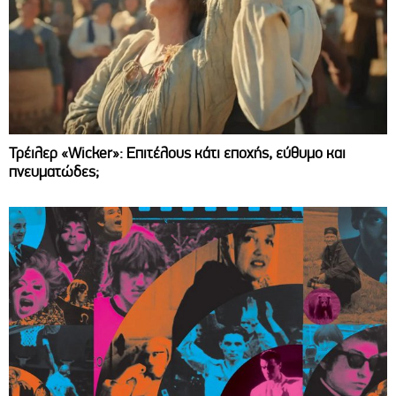
Τρέιλερ «Wicker»: Επιτέλους κάτι εποχής, εύθυμο και
πνευματώδες;