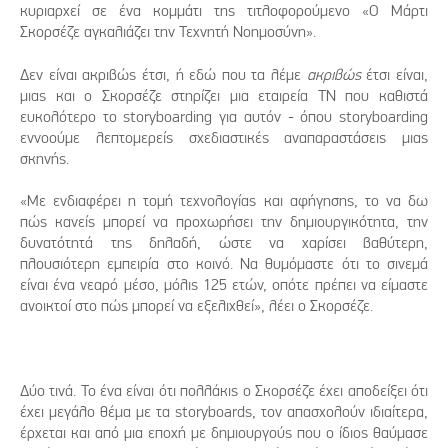
κυριαρχεί σε ένα κομμάτι της τιτλοφορούμενο «Ο Μάρτι
Σκορσέζε αγκαλιάζει την Τεχνητή Νοημοσύνη».
Δεν είναι ακριβώς έτσι, ή εδώ που τα λέμε
ακριβώς
έτσι είναι,
μιας και ο Σκορσέζε στηρίζει μια εταιρεία ΤΝ που καθιστά
ευκολότερο το storyboarding για αυτόν - όπου storyboarding
εννοούμε λεπτομερείς σχεδιαστικές αναπαραστάσεις μιας
σκηνής.
«Με ενδιαφέρει η τομή τεχνολογίας και αφήγησης, το να δω
πώς κανείς μπορεί να προχωρήσει την δημιουργικότητα, την
δυνατότητά της δηλαδή, ώστε να χαρίσει βαθύτερη,
πλουσιότερη εμπειρία στο κοινό. Να θυμόμαστε ότι το σινεμά
είναι ένα νεαρό μέσο, μόλις 125 ετών, οπότε πρέπει να είμαστε
ανοικτοί στο πώς μπορεί να εξελιχθεί», λέει ο Σκορσέζε.
Δύο τινά. Το ένα είναι ότι πολλάκις ο Σκορσέζε έχει αποδείξει ότι
έχει μεγάλο θέμα με τα storyboards, τον απασχολούν ιδιαίτερα,
έρχεται και από μια εποχή με δημιουργούς που ο ίδιος θαύμασε