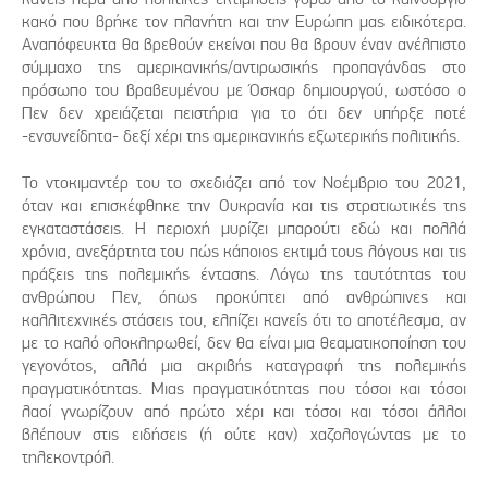
κακό που βρήκε τον πλανήτη και την Ευρώπη μας ειδικότερα.
Αναπόφευκτα θα βρεθούν εκείνοι που θα βρουν έναν ανέλπιστο
σύμμαχο της αμερικανικής/αντιρωσικής προπαγάνδας στο
πρόσωπο του βραβευμένου με Όσκαρ δημιουργού, ωστόσο ο
Πεν δεν χρειάζεται πειστήρια για το ότι δεν υπήρξε ποτέ
-ενσυνείδητα- δεξί χέρι της αμερικανικής εξωτερικής πολιτικής.
Το ντοκιμαντέρ του το σχεδιάζει από τον Νοέμβριο του 2021,
όταν και επισκέφθηκε την Ουκρανία και τις στρατιωτικές της
εγκαταστάσεις. Η περιοχή μυρίζει μπαρούτι εδώ και πολλά
χρόνια, ανεξάρτητα του πώς κάποιος εκτιμά τους λόγους και τις
πράξεις της πολεμικής έντασης. Λόγω της ταυτότητας του
ανθρώπου Πεν, όπως προκύπτει από ανθρώπινες και
καλλιτεχνικές στάσεις του, ελπίζει κανείς ότι το αποτέλεσμα, αν
με το καλό ολοκληρωθεί, δεν θα είναι μια θεαματικοποίηση του
γεγονότος, αλλά μια ακριβής καταγραφή της πολεμικής
πραγματικότητας. Μιας πραγματικότητας που τόσοι και τόσοι
λαοί γνωρίζουν από πρώτο χέρι και τόσοι και τόσοι άλλοι
βλέπουν στις ειδήσεις (ή ούτε καν) χαζολογώντας με το
τηλεκοντρόλ.