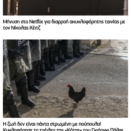
Μήνυση στο Netflix για διαρροή ακυκλοφόρητης ταινίας με
τον Νίκολας Κέιτζ
Η ζωή δεν είναι πάντα στρωμένη με πούπουλα!
Κυκλοφόρησε το τρέιλερ της «Κότας» του Γκιόργκι Πάλφι