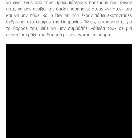
να είναι ένας από τους βραχυβιότερους πολέμους που έγιναν
ποτέ, να μην ανοίξει την όρεξη παραπάνω στους «νικητές» του
και να μην πάθει και ο Πεν ότι ήδη έχουν πάθει εκατοντάδες
άνθρωποι στο έδαφος της Ουκρανίας. Άξιος, οπωσδήποτε, για
το θάρρος του, είθε να μην σύμβάλλει -άθελά του- σε μια
περαιτέρω ρήξη του δυτικού με τον ανατολικό κόσμο.