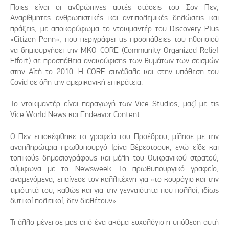
Ποιες είναι οι ανθρώπινες αυτές στάσεις του Σον Πεν;
Αναρίθμητες ανθρωπιστικές και αντιπολεμικές δηλώσεις και
πράξεις, με αποκορύφωμα το ντοκιμαντέρ του Discovery Plus
«Citizen Penn», που περιγράφει τις προσπάθειες του ηθοποιού
να δημιουργήσει την ΜΚΟ CORE (Community Organized Relief
Effort) σε προσπάθεια ανακούφισης των θυμάτων των σεισμών
στην Αϊτή το 2010. Η CORE συνέβαλε και στην υπόθεση του
Covid σε όλη την αμερικανική επικράτεια.
Το ντοκιμαντέρ είναι παραγωγή των Vice Studios, μαζί με τις
Vice World News και Endeavor Content.
Ο Πεν επισκέφθηκε το γραφείο του Προέδρου, μίλησε με την
αναπληρώτρια πρωθυπουργό Ιρίνα Βέρεστσουκ, ενώ είδε και
τοπικούς δημοσιογράφους και μέλη του Ουκρανικού στρατού,
σύμφωνα με το Newsweek. Το πρωθυπουργικό γραφείο,
αναμενόμενα, επαίνεσε τον καλλιτέχνη για «το κουράγιο και την
τιμιότητά του, καθώς και για την γενναιότητα που πολλοί, ιδίως
δυτικοί πολιτικοί, δεν διαθέτουν».
Τι άλλο μένει σε μας από ένα ακόμα ευχολόγιο η υπόθεση αυτή