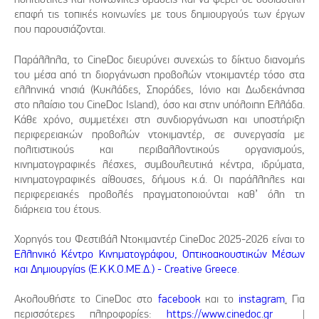
επαφή τις τοπικές κοινωνίες με τους δημιουργούς των έργων
που παρουσιάζονται.
Παράλληλα, το CineDoc διευρύνει συνεχώς το δίκτυο διανομής
του μέσα από τη διοργάνωση προβολών ντοκιμαντέρ τόσο στα
ελληνικά νησιά (Κυκλάδες, Σποράδες, Ιόνιο και Δωδεκάνησα
στο πλαίσιο του CineDoc Island), όσο και στην υπόλοιπη Ελλάδα.
Κάθε χρόνο, συμμετέχει στη συνδιοργάνωση και υποστήριξη
περιφερειακών προβολών ντοκιμαντέρ, σε συνεργασία με
πολιτιστικούς και περιβαλλοντικούς οργανισμούς,
κινηματογραφικές λέσχες, συμβουλευτικά κέντρα, ιδρύματα,
κινηματογραφικές αίθουσες, δήμους κ.ά. Οι παράλληλες και
περιφερειακές προβολές πραγματοποιούνται καθ’ όλη τη
διάρκεια του έτους.
Χορηγός του Φεστιβάλ Ντοκιμαντέρ CineDoc 2025-2026 είναι το
Ελληνικό Κέντρο Κινηματογράφου, Οπτικοακουστικών Μέσων
και Δημιουργίας (Ε.Κ.Κ.Ο.ΜΕ.Δ.) - Creative Greece
.
Ακολουθήστε το CineDoc στο
facebook
και το
instagram
.
Για
περισσότερες πληροφορίες:
https://www.cinedoc.gr
|