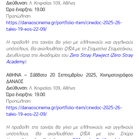
Διεύθυνση:
Λ. Κηφισίας 109, Αθήνα
Ώρα έναρξης: 19.00
Προπώληση:
https://danaoscinema.gr/portfolio-item/cinedoc-2025-26-
takis-19-eos-22-09/
Η προβολή της ταινίας θα γίνει με ελληνικούς και αγγλικούς
υπότιτλους. Θα ακολουθήσει Q&A με τη Σταματίνα Σταματάκου,
Διευθύντρια της Ακαδημίας του
Zero Stray Pawject
(
Zero
Stray
Academy
)
.
ΑΘΗΝΑ – Σάββατο 20 Σεπτεμβρίου 2025, Κινηματογράφος
ΔΑΝΑΟΣ
Διεύθυνση:
Λ. Κηφισίας 109, Αθήνα
Ώρα έναρξης: 19.00
Προπώληση:
https://danaoscinema.gr/portfolio-item/cinedoc-2025-26-
takis-19-eos-22-09/
Η προβολή της ταινίας θα γίνει με ελληνικούς και αγγλικούς
υπότιτλους. Θα ακολουθήσει Q&A με τον Σπύρο