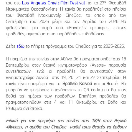
ο
του στο
Los Angeles Greek Film Festival
και το 27
Φεστιβάλ
Ντοκιμαντέρ Θεσσαλονίκης. Η ταινία θα προβληθεί στο πλαίσιο
του Φεστιβάλ Ντοκιμαντέρ CineDoc, το οποίο από τον
Σεπτέμβριο του 2025 μέχρι και τον Απρίλιο του 2026 θα
φιλοξενήσει μια σειρά από αθηναϊκές πρεμιέρες, ειδικές
προβολές, αφιερώματα και παράλληλες εκδηλώσεις.
Δείτε
εδώ
το πλήρες πρόγραμμα του CineDoc για το 2025-2026.
Η πρεμιέρα της ταινίας στην Αθήνα θα πραγματοποιηθεί στις 18
Σεπτεμβρίου στον θερινό κινηματογράφο «Άνεσις» παρουσία
συντελεστών, ενώ οι προβολές θα συνεχιστούν στον
κινηματογράφο Δαναό στις 19, 20, 21 και 22 Σεπτεμβρίου. Η
ταινία είναι υποψήφια για το
Βραβείο Κοινού
και οι θεατές θα
μπορούν να ψηφίσουν, σκανάροντας το QR code που θα τους
δοθεί τις ημέρες των προβολών. Επιπλέον προβολές θα
πραγματοποιηθούν στις 4 και 11 Οκτωβρίου σε Βόλο και
Ρέθυμνο αντίστοιχα.
Ειδικά για την πρεμιέρα της ταινίας στις
18/9 στον θερινό
«Άνεσις», η ομάδα του
CineDoc
καλεί τους θεατές να έρθουν