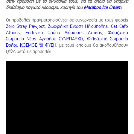
στην προβολή με τα σκυλάκια τους
,
για τα οποία θα υπάρχει
διαθέσιμο παγωτό κέρασμα, χορηγία του
Maraboo
Ice
Cream
.
Οι προβολές πραγματοποιούνται σε συνεργασία με τους φορείς
Zero Stray Pawject
,
Ζωοφιλική Ένωση Ηλιούπολης
,
Cat Cafe
Athens
,
Ελληνική Ομάδα Διάσωσης Αττικής
,
Φιλοζωικό
Σωματείο Νέας Αγχιάλου ΣΥΝΥΠΑΡΧΩ
,
Φιλοζωικό Σωματείο
Βόλου ΚΟΣΜΟΣ & ΦΥΣΗ
, με τους οποίους θα ακολουθήσουν
Q&A μετά τις προβολές.