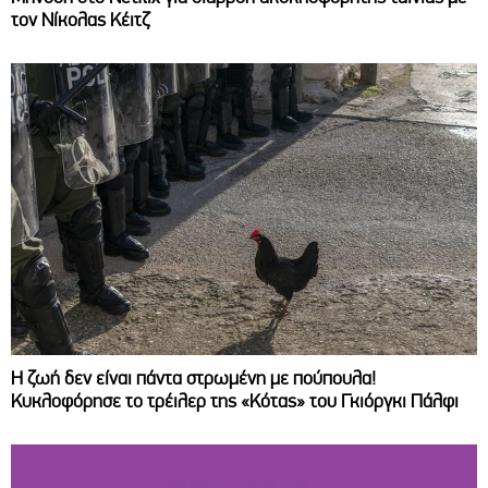
τον Νίκολας Κέιτζ
Η ζωή δεν είναι πάντα στρωμένη με πούπουλα!
Κυκλοφόρησε το τρέιλερ της «Κότας» του Γκιόργκι Πάλφι