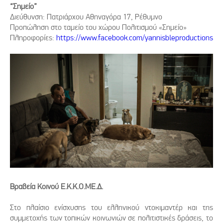
“Σημείο”
Διεύθυνση: Πατριάρχου Αθηναγόρα 17, Ρέθυμνο
Προπώληση στο ταμείο του χώρου Πολιτισμού «Σημείο»
Πληροφορίες:
https://www.facebook.com/yannisbleproductions
Βραβεία Κοινού Ε.Κ.Κ.Ο.ΜΕ.Δ.
Στο πλαίσιο ενίσχυσης του ελληνικού ντοκιμαντέρ και της
συμμετοχής των τοπικών κοινωνιών σε πολιτιστικές δράσεις, το