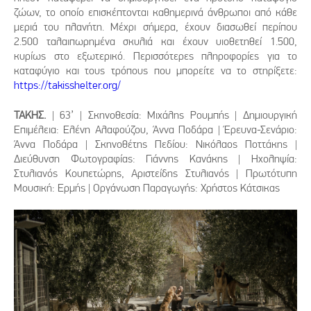
ζώων, το οποίο επισκέπτονται καθημερινά άνθρωποι από κάθε
μεριά του πλανήτη. Μέχρι σήμερα, έχουν διασωθεί περίπου
2.500 ταλαιπωρημένα σκυλιά και έχουν υιοθετηθεί 1.500,
κυρίως στο εξωτερικό. Περισσότερες πληροφορίες για το
καταφύγιο και τους τρόπους που μπορείτε να το στηρίξετε:
https://takisshelter.org/
ΤΑΚΗΣ.
| 63’ | Σκηνοθεσία: Μιχάλης Ρουμπής | Δημιουργική
Επιμέλεια: Ελένη Αλαφούζου, Άννα Ποδάρα | Έρευνα-Σενάριο:
Άννα Ποδάρα | Σκηνοθέτης Πεδίου: Νικόλαος Ποττάκης |
Διεύθυνση Φωτογραφίας: Γιάννης Κανάκης | Ηχοληψία:
Στυλιανός Κουπετώρης, Αριστείδης Στυλιανός | Πρωτότυπη
Μουσική: Ερμής | Οργάνωση Παραγωγής: Χρήστος Κάτσικας