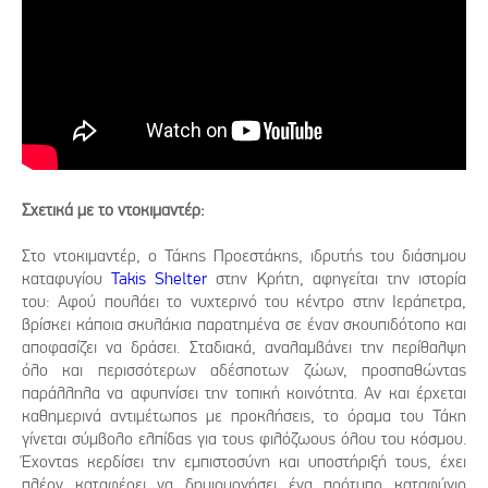
Σχετικά με το ντοκιμαντέρ:
Στο ντοκιμαντέρ, ο Τάκης Προεστάκης, ιδρυτής του διάσημου
καταφυγίου
Takis Shelter
στην Κρήτη, αφηγείται την ιστορία
του: Αφού πουλάει το νυχτερινό του κέντρο στην Ιεράπετρα,
βρίσκει κάποια σκυλάκια παρατημένα σε έναν σκουπιδότοπο και
αποφασίζει να δράσει. Σταδιακά, αναλαμβάνει την περίθαλψη
όλο και περισσότερων αδέσποτων ζώων, προσπαθώντας
παράλληλα να αφυπνίσει την τοπική κοινότητα. Αν και έρχεται
καθημερινά αντιμέτωπος με προκλήσεις, το όραμα του Τάκη
γίνεται σύμβολο ελπίδας για τους φιλόζωους όλου του κόσμου.
Έχοντας κερδίσει την εμπιστοσύνη και υποστήριξή τους, έχει
πλέον καταφέρει να δημιουργήσει ένα πρότυπο καταφύγιο