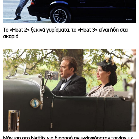
Το «Heat 2» ξεκινά γυρίσματα, το «Heat 3» είναι ήδη στα
σκαριά
Μήνυση στο Netflix για διαρροή ακυκλοφόρητης ταινίας με