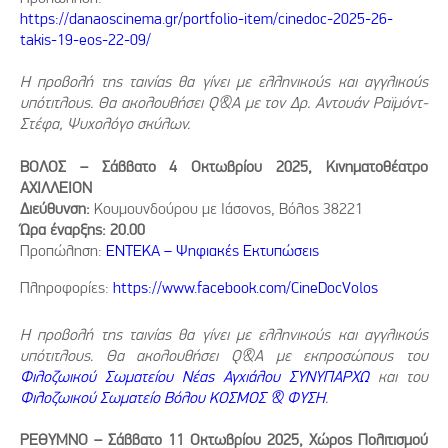
https://danaoscinema.gr/portfolio-item/cinedoc-2025-26-
takis-19-eos-22-09/
Η προβολή της ταινίας θα γίνει με ελληνικούς και αγγλικούς
υπότιτλους. Θα ακολουθήσει Q&A με τον
Δρ. Αντουάν Ραϊμόντ-
Στέφα, Ψυχολόγο σκύλων.
ΒΟΛΟΣ – Σάββατο 4 Οκτωβρίου 2025, Κινηματοθέατρο
ΑΧΙΛΛΕΙΟΝ
Διεύθυνση:
Κουμουνδούρου με Ιάσονος, Βόλος 38221
Ώρα έναρξης: 20.00
Προπώληση:
ΕΝΤΕΚΑ – Ψηφιακές Εκτυπώσεις
Πληροφορίες:
https://www.facebook.com/CineDocVolos
Η προβολή της ταινίας θα γίνει με ελληνικούς και αγγλικούς
υπότιτλους. Θα ακολουθήσει Q&A με εκπροσώπους του
Φιλοζωικού Σωματείου Νέας Αγχιάλου ΣΥΝΥΠΑΡΧΩ
και του
Φιλοζωικού Σωματείο Βόλου ΚΟΣΜΟΣ & ΦΥΣΗ
.
ΡΕΘΥΜΝΟ – Σάββατο 11 Οκτωβρίου 2025, Χώρος Πολιτισμού