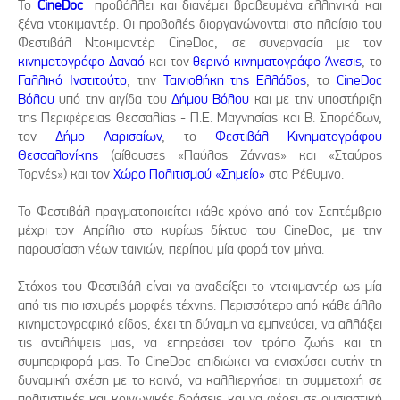
Το
CineDoc
προβάλλει και διανέμει βραβευμένα ελληνικά και
ξένα ντοκιμαντέρ. Οι προβολές διοργανώνονται στο πλαίσιο του
Φεστιβάλ Ντοκιμαντέρ CineDoc, σε συνεργασία με τον
κινηματογράφο Δαναό
και τον
θερινό κινηματογράφο Άνεσις
, το
Γαλλικό Ινστιτούτο
, την
Ταινιοθήκη της Ελλάδος
, το
CineDoc
Βόλου
υπό την αιγίδα του
Δήμου Βόλου
και με την υποστήριξη
της Περιφέρειας Θεσσαλίας - Π.Ε. Μαγνησίας και Β. Σποράδων,
τον
Δήμο Λαρισαίων
, το
Φεστιβάλ Κινηματογράφου
Θεσσαλονίκης
(αίθουσες «Παύλος Ζάννας» και «Σταύρος
Τορνές») και τον
Χώρο Πολιτισμού «Σημείο»
στο Ρέθυμνο.
Το Φεστιβάλ πραγματοποιείται κάθε χρόνο από τον Σεπτέμβριο
μέχρι τον Απρίλιο στο κυρίως δίκτυο του CineDoc, με την
παρουσίαση νέων ταινιών, περίπου μία φορά τον μήνα.
Στόχος του Φεστιβάλ είναι να αναδείξει το ντοκιμαντέρ ως μία
από τις πιο ισχυρές μορφές τέχνης. Περισσότερο από κάθε άλλο
κινηματογραφικό είδος, έχει τη δύναμη να εμπνεύσει, να αλλάξει
τις αντιλήψεις μας, να επηρεάσει τον τρόπο ζωής και τη
συμπεριφορά μας. Το CineDoc επιδιώκει να ενισχύσει αυτήν τη
δυναμική σχέση με το κοινό, να καλλιεργήσει τη συμμετοχή σε
πολιτιστικές και κοινωνικές δράσεις και να φέρει σε ουσιαστική