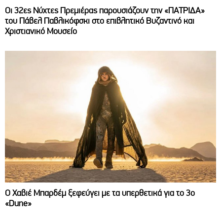
Οι 32ες Νύχτες Πρεμιέρας παρουσιάζουν την «ΠΑΤΡΙΔΑ»
του Πάβελ Παβλικόφσκι στο επιβλητικό Βυζαντινό και
Χριστιανικό Μουσείο
O Χαβιέ Μπαρδέμ ξεφεύγει με τα υπερθετικά για το 3ο
«Dune»