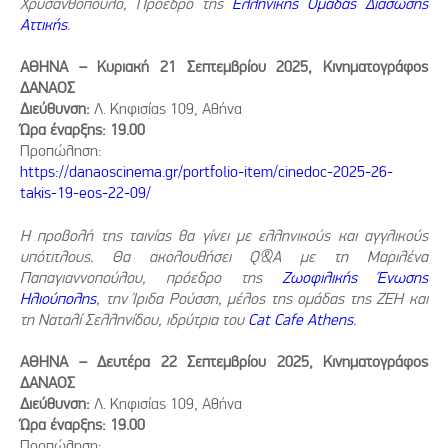
Χρυσανθόπουλο, Πρόεδρο της
Ελληνικής Ομάδας Διάσωσης
Αττικής
.
ΑΘΗΝΑ – Κυριακή 21 Σεπτεμβρίου 2025, Κινηματογράφος
ΔΑΝΑΟΣ
Διεύθυνση:
Λ. Κηφισίας 109, Αθήνα
Ώρα έναρξης: 19.00
Προπώληση:
https://danaoscinema.gr/portfolio-item/cinedoc-2025-26-
takis-19-eos-22-09/
Η προβολή της ταινίας θα γίνει με ελληνικούς και αγγλικούς
υπότιτλους. Θα ακολουθήσει Q&A με τη Μαριλένα
Παπαγιαννοπούλου, πρόεδρο της
Ζωοφιλικής Ένωσης
Ηλιούπολης
, την Ίριδα Ρούσση, μέλος της ομάδας της ΖΕΗ και
τη Ναταλί
Σελληνίδου, ιδρύτρια του
Cat
Cafe
Athens
.
ΑΘΗΝΑ – Δευτέρα 22 Σεπτεμβρίου 2025, Κινηματογράφος
ΔΑΝΑΟΣ
Διεύθυνση:
Λ. Κηφισίας 109, Αθήνα
Ώρα έναρξης: 19.00
Προπώληση: