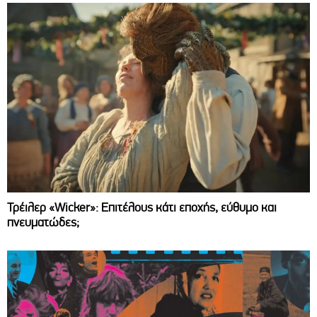
Τρέιλερ «Wicker»: Επιτέλους κάτι εποχής, εύθυμο και
πνευματώδες;