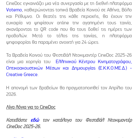
CineDoc εγκαινιάζει μια νέα συνεργασία με τη διεθνή πλατφόρμα
Votemo
, καθιερώνοντας τοπικά Βραβεία Κοινού σε Αθήνα, Βόλο
και Ρέθυμνο. Οι θεατές της κάθε περιοχής, θα έχουν την
ευκαιρία να ψηφίσουν online την αγαπημένη τους ταινία,
σκανάροντας το QR code που θα τους δοθεί τις ημέρες των
προβολών. Μετά το τέλος της ταινίας, η πλατφόρμα
ψηφοφορίας θα παραμένει ανοιχτή για 24 ώρες.
Τα Βραβεία Κοινού του Φεστιβάλ Ντοκιμαντέρ CineDoc 2025-26
είναι μια χορηγία του
Ελληνικού Κέντρου Κινηματογράφου,
Οπτικοακουστικών Μέσων και Δημιουργίας (Ε.Κ.Κ.Ο.ΜΕ.Δ.) -
Creative Greece
.
Η απονομή των βραβείων θα πραγματοποιηθεί τον Απρίλιο του
2026.
Λίγα λόγια για το CineDoc
Κατεβάστε
εδώ
τον κατάλογο του Φεστιβάλ Ντοκιμαντέρ
CineDoc
2025-26.