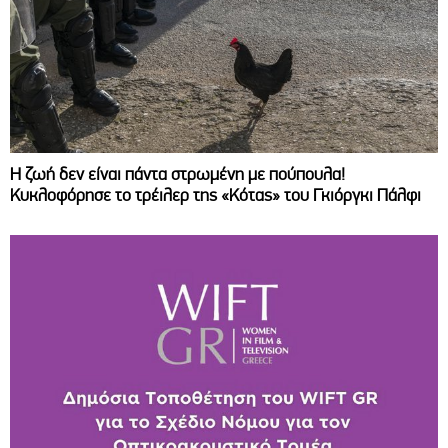
Η ζωή δεν είναι πάντα στρωμένη με πούπουλα!
Κυκλοφόρησε το τρέιλερ της «Κότας» του Γκιόργκι Πάλφι