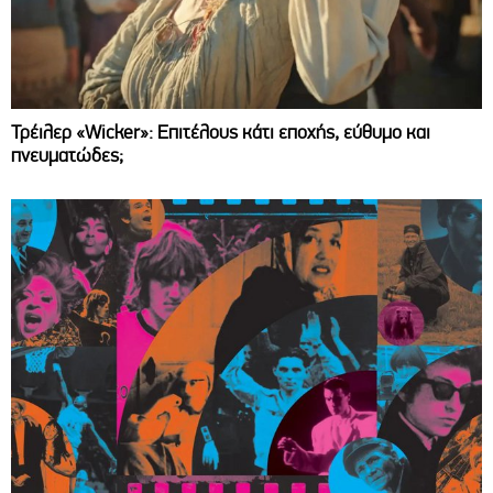
Τρέιλερ «Wicker»: Επιτέλους κάτι εποχής, εύθυμο και
πνευματώδες;