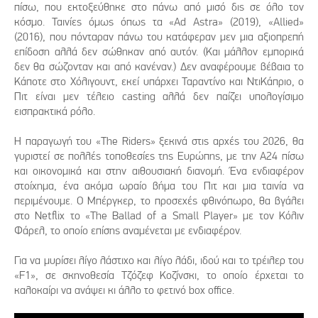
πίσω, που εκτοξεύθηκε στο πάνω από μισό δις σε όλο τον
κόσμο. Ταινίες όμως όπως τα «Ad Astra» (2019), «Allied»
(2016), που πόνταραν πάνω του κατάφεραν μεν μια αξιοπρεπή
επίδοση αλλά δεν σώθηκαν από αυτόν. (Και μάλλον εμπορικά
δεν θα σώζονταν και από κανέναν.) Δεν αναφέρουμε βέβαια το
Κάποτε στο Χόλιγουντ, εκεί υπάρχει Ταραντίνο και ΝτιΚάπριο, ο
Πιτ είναι μεν τέλειο casting αλλά δεν παίζει υπολογίσιμο
εισπρακτικά ρόλο.
Η παραγωγή του «The Riders» ξεκινά στις αρχές του 2026, θα
γυριστεί σε πολλές τοποθεσίες της Ευρώπης, με την Α24 πίσω
και οικονομικά και στην αιθουσιακή διανομή. Ένα ενδιαφέρον
στοίχημα, ένα ακόμα ωραίο βήμα του Πιτ και μια ταινία να
περιμένουμε. Ο Μπέργκερ, το προσεχές φθινόπωρο, θα βγάλει
στο Netflix το «The Ballad of a Small Player» με τον Κόλιν
Φάρελ, το οποίο επίσης αναμένεται με ενδιαφέρον.
Για να μυρίσει λίγο λάστιχο και λίγο λάδι, ιδού και το τρέιλερ του
«F1», σε σκηνοθεσία Τζόζεφ Κοζίνσκι, το οποίο έρχεται το
καλοκαίρι να ανάψει κι άλλο το φετινό box office.