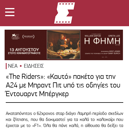
ΝΕΑ
ΕΙΔΗΣΕΙΣ
«The Riders»: «Καυτό» πακέτο για την
Α24 με Μπραντ Πιτ υπό τις οδηγίες του
Έντουαρντ Μπέργκερ
Ακαταπόνητος ο 62χρονος σταρ διάγει λαμπρή περίοδο σχεδίων
και ζήτησης, που θα δοκιμαστεί για τα καλά το καλοκαίρι που
έρχεται με το «F1». Όλα θα πάνε καλά, η αίθουσα θα δείξει τα