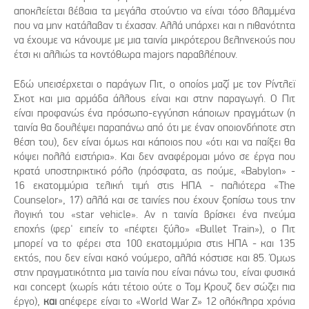
αποκλείεται βέβαια τα μεγάλα στούντιο να είναι τόσο βλαμμένα
που να μην κατάλαβαν τι έχασαν. Αλλά υπάρχει και η πιθανότητα
να έχουμε να κάνουμε με μια ταινία μικρότερου βεληνεκούς που
έτσι κι αλλιώς τα κοντόθωρα majors παραβλέπουν.
Εδώ υπεισέρχεται ο παράγων Πιτ, ο οποίος μαζί με τον Ρίντλεϊ
Σκοτ και μια αρμάδα άλλους είναι και στην παραγωγή. Ο Πιτ
είναι προφανώς ένα πρόσωπο-εγγύηση κάποιων πραγμάτων (η
ταινία θα δουλέψει παραπάνω από ότι με έναν οποιονδήποτε στη
θέση του), δεν είναι όμως και κάποιος που «ότι και να παίξει θα
κόψει πολλά ειστήρια». Και δεν αναφέρομαι μόνο σε έργα που
κρατά υποστηρικτικό ρόλο (πρόσφατα, ας πούμε, «Babylon» -
16 εκατομμύρια τελική τιμή στις ΗΠΑ - παλιότερα «The
Counselor», 17) αλλά και σε ταινίες που έχουν ξοπίσω τους την
λογική του «star vehicle». Αν η ταινία βρίσκει ένα πνεύμα
εποχής (φερ' ειπείν το «πέφτει ξύλο» «Bullet Τrain»), ο Πιτ
μπορεί να το φέρει στα 100 εκατομμύρια στις ΗΠΑ - και 135
εκτός, που δεν είναι κακό νούμερο, αλλά κόστισε και 85. Όμως
στην πραγματικότητα μια ταινία που είναι πάνω του, είναι φυσικά
και concept (χωρίς κάτι τέτοιο ούτε ο Τομ Κρουζ δεν σώζει πια
έργο),
και
απέφερε είναι το «World War Z» 12 ολόκληρα χρόνια