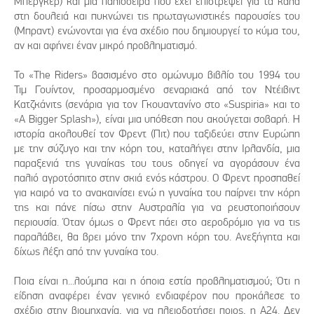
Μπέργκερ) και μια παλιοσειρά που έχει επιστρέψει για τα καλά
στη δουλειά και πυκνώνει τις πρωταγωνιστικές παρουσίες του
(Μπραντ) ενώνονται για ένα σχέδιο που δημιουργεί το κύμα του,
αν και αφήνει έναν μικρό προβληματισμό.
Το «The Riders» βασισμένο στο ομώνυμο βιβλίο του 1994 του
Τιμ Γουίντον, προσαρμοσμένο σεναριακά από τον Ντέιβιντ
Κατζκάνιτς (σενάρια για τον Γκουαντανίνο στο «Suspiria» και το
«A Bigger Splash»), είναι μια υπόθεση που ακούγεται σοβαρή. Η
ιστορία ακολουθεί τον Φρεντ (Πιτ) που ταξιδεύει στην Ευρώπη
με την σύζυγο και την κόρη του, καταλήγει στην Ιρλανδία, μια
παραξενιά της γυναίκας του τους οδηγεί να αγοράσουν ένα
παλιό αγροτόσπιτο στην σκιά ενός κάστρου. Ο Φρεντ προσπαθεί
για καιρό να το ανακαινίσει ενώ η γυναίκα του παίρνει την κόρη
της και πάνε πίσω στην Αυστραλία για να ρευστοποιήσουν
περιουσία. Όταν όμως ο Φρεντ πάει στο αεροδρόμιο για να τις
παραλάβει, θα βρει μόνο την 7χρονη κόρη του. Ανεξήγητα και
δίχως λέξη από την γυναίκα του.
Ποια είναι η...λούμπα και η όποια εστία προβληματισμού; Ότι η
είδηση αναφέρει έναν γενικό ενδιαφέρον που προκάλεσε το
σχέδιο στην βιομηχανία, για να πλειοδοτήσει ποιος, η Α24. Δεν