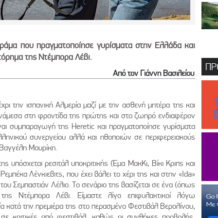
δράμα που πραγματοποίησε γυρίσματα στην Ελλάδα και
τόρημα της Ντέμπορα Λέβι.
ΠΡ
Από τον Γιάννη Βασιλείου
έχρι την ισπανική Αλμερία μαζί με την ασθενή μητέρα της και
ανάμεσα στη φροντίδα της πρώτης και στο ζωηρό ενδιαφέρον
είναι συμπαραγωγή της Heretic και πραγματοποίησε γυρίσματα
λληνικού συνεργείου αλλά και ηθοποιών σε περιφερειακούς
 Βαγγέλη Μουρίκη.
ς υπόσχεται ρεσιτάλ υποκριτικής (Έμα ΜακΚι, Βίκι Κριπς και
εμπέκα Λένκιεβιτς, που έχει βάλει το χέρι της και στην «Ida»
του Σεμπαστιάν Λέλιο. Το σενάριο της βασίζεται σε ένα (όπως
ο της Ντέμπορα Λέβι. Είμαστε λίγο επιφυλακτικοί λόγω
ία κατά την πρεμιέρα της στο περασμένο Φεστιβάλ Βερολίνου,
σε κριτικές από φεστιβάλ, καθώς οι συνθήκες προβολής,