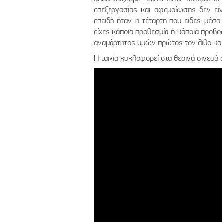
επεξεργασίας και αφομοίωσης δεν είνα
επειδή ήταν η τέταρτη που είδες μέσ
είχες κάποια προθεσμία ή κάποια προβ
αναμάρτητος υμών πρώτος τον λίθο και
Η ταινία κυκλοφορεί στα θερινά σινεμά 