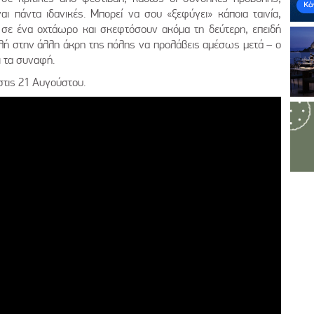
ι πάντα ιδανικές. Μπορεί να σου «ξεφύγει» κάποια ταινία,
α σε ένα οχτάωρο και σκεφτόσουν ακόμα τη δεύτερη, επειδή
ολή στην άλλη άκρη της πόλης να προλάβεις αμέσως μετά – ο
 τα συναφή.
στις 21 Αυγούστου.