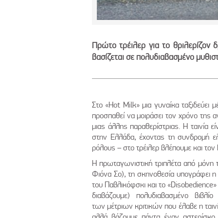
Πρώτο τρέιλερ για το θριλερίζον 
βασίζεται σε πολυδιαβασμένο μυθισ
Στο «Hot Milk» μια γυναίκα ταξιδεύει μ
προσπαθεί να μοιράσει τον χρόνο της 
μιας άλλης παραθερίστριας. Η ταινία 
στην Ελλάδα, έχοντας τη συνδρομή ε
ρόλους – στο τρέιλερ βλέπουμε και τον
Η πρωταγωνιστική τριπλέτα από μόνη τη
Φιόνα Σο), τη σκηνοθεσία υπογράφει η Ρ
του Παβλικόφσκι και το «Disobedience» 
διαβάζουμε) πολυδιαβασμένο βιβλί
των μέτριων κριτικών που έλαβε η ταιν
αλλά βάζουμε πάντα έναν αστερίσκο 