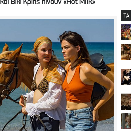
και Βίκι Κριπς πίνουν «Hot Milk»
ΤΑ