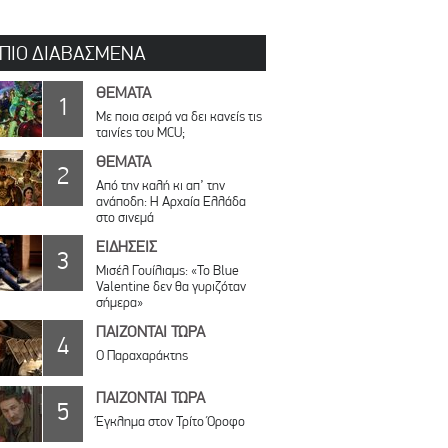
 ΠΙΟ ΔΙΑΒΑΣΜΕΝΑ
ΘΕΜΑΤΑ
1
Με ποια σειρά να δει κανείς τις
ταινίες του MCU;
ΘΕΜΑΤΑ
2
Από την καλή κι απ’ την
ανάποδη: Η Αρχαία Ελλάδα
στο σινεμά
ΕΙΔΗΣΕΙΣ
3
Μισέλ Γουίλιαμς: «Το Blue
Valentine δεν θα γυριζόταν
σήμερα»
ΠΑΙΖΟΝΤΑΙ ΤΩΡΑ
4
Ο Παραχαράκτης
ΠΑΙΖΟΝΤΑΙ ΤΩΡΑ
5
Έγκλημα στον Τρίτο Όροφο