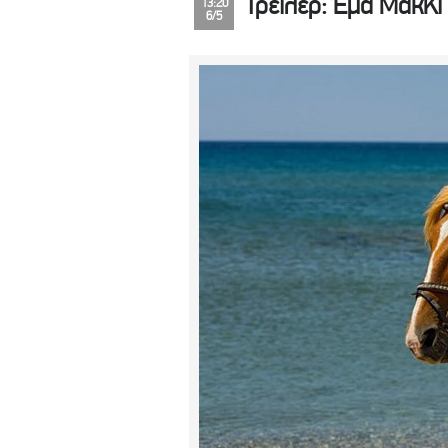
Τρέιλερ: Έμα ΜακΚι 
13:20
6/5