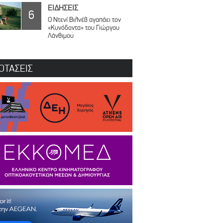
ΕΙΔΗΣΕΙΣ
6
Ο Ντενί Βιλνέβ αγαπάει τον
«Κυνόδοντα» του Γιώργου
Λάνθιμου
ΟΤΑΣΕΙΣ