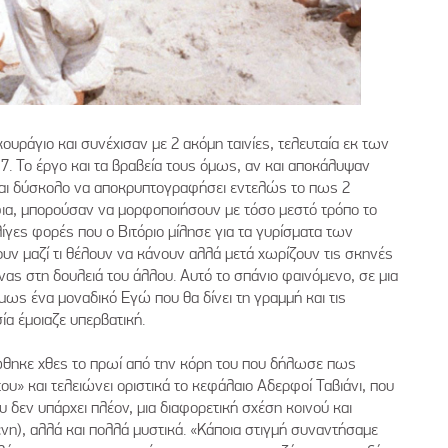
ουράγιο και συνέχισαν με 2 ακόμη ταινίες, τελευταία εκ των
7. Το έργο και τα βραβεία τους όμως, αν και αποκάλυψαν
 είναι δύσκολο να αποκρυπτογραφήσει εντελώς το πως 2
φια, μπορούσαν να μορφοποιήσουν με τόσο μεστό τρόπο το
 λίγες φορές που ο Βιτόριο μίλησε για τα γυρίσματα των
υν μαζί τι θέλουν να κάνουν αλλά μετά χωρίζουν τις σκηνές
νας στη δουλειά του άλλου. Αυτό το σπάνιο φαινόμενο, σε μια
μως ένα μοναδικό Εγώ που θα δίνει τη γραμμή και τις
ία έμοιαζε υπερβατική.
νώθηκε χθες το πρωί από την κόρη του που δήλωσε πως
ου» και τελειώνει οριστικά το κεφάλαιο Αδερφοί Ταβιάνι, που
υ δεν υπάρχει πλέον, μια διαφορετική σχέση κοινού και
η), αλλά και πολλά μυστικά. «Κάποια στιγμή συναντήσαμε