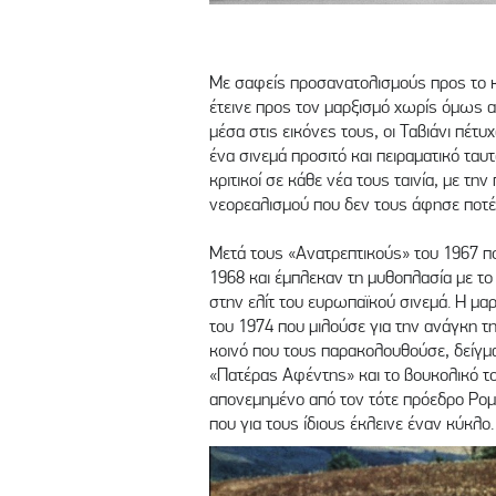
Με σαφείς προσανατολισμούς προς το κ
έτεινε προς τον μαρξισμό χωρίς όμως ακ
μέσα στις εικόνες τους, οι Ταβιάνι πέτυ
ένα σινεμά προσιτό και πειραματικό τα
κριτικοί σε κάθε νέα τους ταινία, με τ
νεορεαλισμού που δεν τους άφησε ποτέ
Μετά τους «Ανατρεπτικούς» του 1967 π
1968 και έμπλεκαν τη μυθοπλασία με το 
στην ελίτ του ευρωπαϊκού σινεμά. Η μ
του 1974 που μιλούσε για την ανάγκη τη
κοινό που τους παρακολουθούσε, δείγμα
«Πατέρας Αφέντης» και το βουκολικό το
απονεμημένο από τον τότε πρόεδρο Ρομπέ
που για τους ίδιους έκλεινε έναν κύκλο