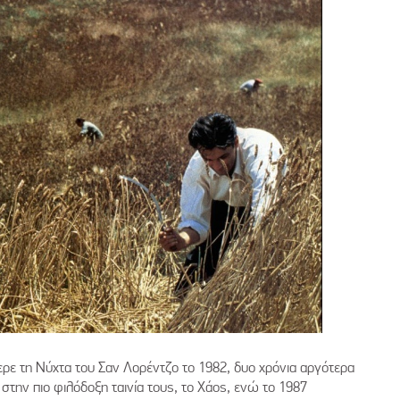
φερε τη Νύχτα του Σαν Λορέντζο το 1982, δυο χρόνια αργότερα
στην πιο φιλόδοξη ταινία τους, το Χάος, ενώ το 1987