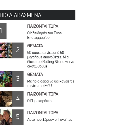
 ΠΙΟ ΔΙΑΒΑΣΜΕΝΑ
ΠΑΙΖΟΝΤΑΙ ΤΩΡΑ
1
Ο Κλειδαράς του Ενός
Εκατομμυρίου
ΘΕΜΑΤΑ
2
50 κακές ταινίες από 50
μεγάλους σκηνοθέτες: Μια
λίστα του Rolling Stone για να
σκοτωθούμε
ΘΕΜΑΤΑ
3
Με ποια σειρά να δει κανείς τις
ταινίες του MCU;
ΠΑΙΖΟΝΤΑΙ ΤΩΡΑ
4
Ο Παραχαράκτης
ΠΑΙΖΟΝΤΑΙ ΤΩΡΑ
5
Αυτό που Ξέρουν οι Γυναίκες