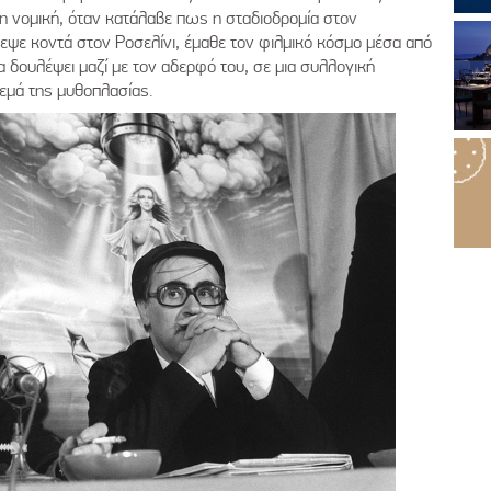
τη νομική, όταν κατάλαβε πως η σταδιοδρομία στον
ψε κοντά στον Ροσελίνι, έμαθε τον φιλμικό κόσμο μέσα από
α δουλέψει μαζί με τον αδερφό του, σε μια συλλογική
νεμά της μυθοπλασίας.