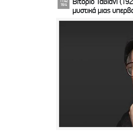
Βιτόριο Ταβιάνι (1
11:42
16/4
μυστικά μιας υπερβ