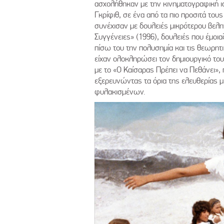
ασχολήθηκαν με την κινηματογραφική ι
Γκρίφιθ, σε ένα από τα πιο προσιτά του
συνέχισαν με δουλειές μικρότερου βελην
Συγγένειες» (1996), δουλειές που έμοι
πίσω του την πολυσημία και τις θεωρη
είχαν ολοκληρώσει τον δημιουργικό το
με το «Ο Καίσαρας Πρέπει να Πεθάνει»,
εξερευνώντας τα όρια της ελευθερίας μ
φυλακισμένων.