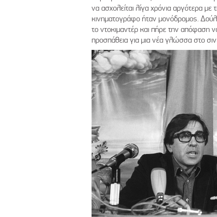
να ασχολείται λίγα χρόνια αργότερα με 
κινηματογράφο ήταν μονόδρομος. Δούλε
το ντοκιμαντέρ και πήρε την απόφαση ν
προσπάθεια για μια νέα γλώσσα στο σι