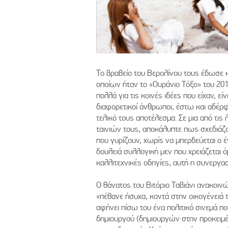
Το βραβείο του Βερολίνου τους έδωσε κ
οποίων ήταν το «Ουράνιο Τόξο» του 201
πολλά για τις κοινές ιδέες που είχαν,
διαφορετικοί άνθρωποι, έστω και αδέρ
τελικό τους αποτέλεσμα. Σε μια από τις
ταινιών τους, αποκάλυπτε πως σχεδιάζο
που γυρίζουν, χωρίς να μπερδεύεται ο έ
δουλειά συλλογική μεν που χρειάζεται ό
καλλιτεχνικές οδηγίες, αυτή η συνεργασ
Ο θάνατος του Βιτόριο Ταβιάνι ανακοι
«πέθανε ήσυχα, κοντά στην οικογένειά τ
αφήνει πίσω του ένα πολιτικό σινεμά πο
δημιουργού (δημιουργών στην προκειμέν