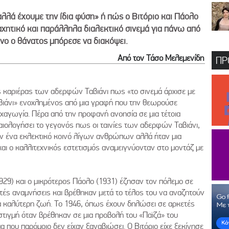
λλά έχουμε την ίδια φύση» ή πώς ο Βιτόριο και Πάολο
μαχητικό και παράλληλα διαλεκτικό σινεμά για πάνω από
όνο ο θάνατος μπόρεσε να διακόψει.
Από τον Τάσο Μελεμενίδη
ΠΡ
ης καριέρας των αδερφών Ταβιάνι πως «το σινεμά άρχισε με
Ταβιάνι» ενοχλημένος από μια γραφή που την θεωρούσε
υχαγωγία. Πέρα από την προφανή ανοησία σε μια τέτοια
καιολογήσει το γεγονός πως οι ταινίες των αδερφών Ταβιάνι,
αν ένα εκλεκτικό κοινό λίγων ανθρώπων αλλά ήταν μια
και ο καλλιτεχνικός εστετισμός αναμειγνύονταν στο μοντάζ με
929) και ο μικρότερος Πάολο (1931) έζησαν τον πόλεμο σε
κτές αναμνήσεις και βρέθηκαν μετά το τέλος του να αναζητούν
ια καλύτερη ζωή. Το 1946, όπως έχουν δηλώσει σε αρκετές
 στιγμή όταν βρέθηκαν σε μια προβολή του «Παϊζά» του
 που παρόμοιο δεν είχαν ξαναβιώσει. Ο Βιτόριο είχε ξεκίνησε