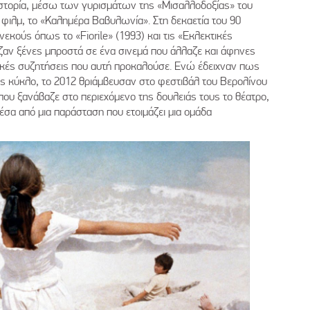
στορία, μέσω των γυρισμάτων της «Μισαλλοδοξίας» του
ς φιλμ, το «Καλημέρα Βαβυλωνία». Στη δεκαετία του 90
εκούς όπως το «Fiorile» (1993) και τις «Εκλεκτικές
αζαν ξένες μπροστά σε ένα σινεμά που άλλαζε και άφηνες
τικές συζητήσεις που αυτή προκαλούσε. Ενώ έδειχναν πως
υς κύκλο, το 2012 θριάμβευσαν στο φεστιβάλ του Βερολίνου
 που ξανάβαζε στο περιεχόμενο της δουλειάς τους το θέατρο,
έσα από μια παράσταση που ετοιμάζει μια ομάδα