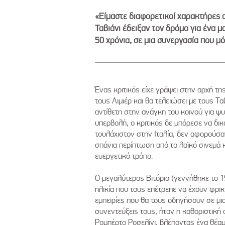
«Είμαστε διαφορετικοί χαρακτήρες α
Ταβιάνι έδειξαν τον δρόμο για ένα 
50 χρόνια, σε μια συνεργασία που μ
Ένας κριτικός είχε γράψει στην αρχή τ
τους Λιμιέρ και θα τελειώσει με τους 
αντίθετη στην ανάγκη του κοινού για ψ
υπερβολή, ο κριτικός δε μπόρεσε να δι
τουλάχιστον στην Ιταλία, δεν αφορούσ
σπάνια περίπτωση από το λαϊκό σινεμά 
ευεργετικό τρόπο.
Ο μεγαλύτερος Βιτόριο (γεννήθηκε το 1
ηλικία που τους επέτρεπε να έχουν φρι
εμπειρίες που θα τους οδηγήσουν σε μ
συνεντεύξεις τους, ήταν η καθοριστική
Ρομπέρτο Ροσελίνι, βλέποντας ένα θέαμα