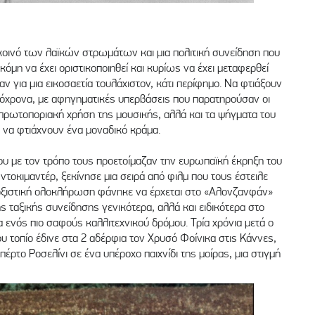
οινό των λαϊκών στρωμάτων και μια πολιτική συνείδηση που
όμη να έχει οριστικοποιηθεί και κυρίως να έχει μεταφερθεί
χαν για μια εικοσαετία τουλάχιστον, κάτι περίφημο. Να φτιάξουν
υτόχρονα, με αφηγηματικές υπερβάσεις που παρατηρούσαν οι
ην πρωτοποριακή χρήση της μουσικής, αλλά και τα ψήγματα του
 να φτιάχνουν ένα μοναδικό κράμα.
ου με τον τρόπο τους προετοίμαζαν την ευρωπαϊκή έκρηξη του
ντοκιμαντέρ, ξεκίνησε μια σειρά από φιλμ που τους έστειλε
αρξιστική ολοκλήρωση φάνηκε να έρχεται στο «Αλονζανφάν»
ς ταξικής συνείδησης γενικότερα, αλλά και ειδικότερα στο
 ενός πιο σαφούς καλλιτεχνικού δρόμου. Τρία χρόνια μετά ο
υ τοπίο έδινε στα 2 αδέρφια τον Χρυσό Φοίνικα στις Κάννες,
ρτο Ροσελίνι σε ένα υπέροχο παιχνίδι της μοίρας, μια στιγμή
.