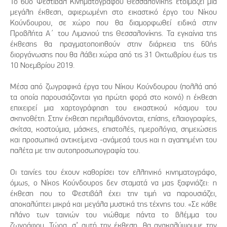
Το 60ό Φεστιβάλ Κινηματογράφου Θεσσαλονίκης ετοιμάζει μια
μεγάλη έκθεση, αφιερωμένη στο εικαστικό έργο του Νίκου
Κούνδουρου, σε χώρο που θα διαμορφωθεί ειδικά στην
Προβλήτα Α΄ του Λιμανιού της Θεσσαλονίκης. Τα εγκαίνια της
έκθεσης θα πραγματοποιηθούν στην διάρκεια της 60ής
διοργάνωσης που θα λάβει χώρα από τις 31 Οκτωβρίου έως τις
10 Νοεμβρίου 2019.
Μέσα από ζωγραφικά έργα του Νίκου Κούνδουρου (πολλά από
τα οποία παρουσιάζονται για πρώτη φορά στο κοινό) η έκθεση
επιχειρεί μια χαρτογράφηση του εικαστικού κόσμου του
σκηνοθέτη. Στην έκθεση περιλαμβάνονται, επίσης, ελαιογραφίες,
σκίτσα, κοστούμια, μάσκες, επιστολές, ημερολόγια, σημειώσεις
και προσωπικά αντικείμενα -ανάμεσά τους και η αγαπημένη του
παλέτα με την αυτοπροσωπογραφία του.
Οι ταινίες του έχουν καθορίσει τον ελληνικό κινηματογράφο,
όμως, ο Νίκος Κούνδουρος δεν σταματά να μας ξαφνιάζει: η
έκθεση που το Φεστιβάλ έχει την τιμή να παρουσιάζει,
αποκαλύπτει μικρά και μεγάλα μυστικά της τέχνης του. «Σε κάθε
πλάνο των ταινιών του νιώθαμε πάντα το βλέμμα του
ζωγράφου. Τώρα, σ’ αυτή την έκθεση, θα ανακαλύψουμε την