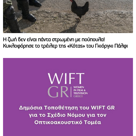
Η ζωή δεν είναι πάντα στρωμένη με πούπουλα!
Κυκλοφόρησε το τρέιλερ της «Κότας» του Γκιόργκι Πάλφι