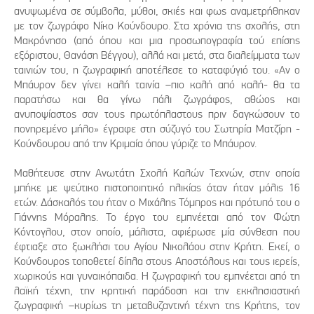
ανυψωμένα σε σύμβολα, μύθοι, σκιές και φως αναμετρήθηκαν
με τον ζωγράφο Νίκο Κούνδουρο. Στα χρόνια της σχολής, στη
Μακρόνησο (από όπου και μια προσωπογραφία τού επίσης
εξόριστου, Θανάση Βέγγου), αλλά και μετά, στα διαλείμματα των
ταινιών του, η ζωγραφική αποτέλεσε το καταφύγιό του. «Αν ο
Μπάυρον δεν γίνει καλή ταινία –πιο καλή από καλή- θα τα
παρατήσω και θα γίνω πάλι ζωγράφος, αθώος και
ανυποψίαστος σαν τους πρωτόπλαστους πριν δαγκώσουν το
πονηρεμένο μήλο» έγραφε στη σύζυγό του Σωτηρία Ματζίρη -
Κούνδουρου από την Κριμαία όπου γύριζε το Μπάυρον.
Μαθήτευσε στην Ανωτάτη Σχολή Καλών Τεχνών, στην οποία
μπήκε με ψεύτικο πιστοποιητικό ηλικίας όταν ήταν μόλις 16
ετών. Δάσκαλός του ήταν ο Μιχάλης Τόμπρος και πρότυπό του ο
Γιάννης Μόραλης. Το έργο του εμπνέεται από τον Φώτη
Κόντογλου, στον οποίο, μάλιστα, αφιέρωσε μία σύνθεση που
έφτιαξε στο ξωκλήσι του Αγίου Νικολάου στην Κρήτη. Εκεί, ο
Κούνδουρος τοποθετεί δίπλα στους Αποστόλους και τους ιερείς,
χωρικούς και γυναικόπαιδα. Η ζωγραφική του εμπνέεται από τη
λαϊκή τέχνη, την κρητική παράδοση και την εκκλησιαστική
ζωγραφική –κυρίως τη μεταβυζαντινή τέχνη της Κρήτης, τον