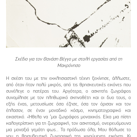
Σχέδιο για τον Θανάση Βέγγο με στολή εργασίας από τη
Μακρόνησο
Η σχέση του με την εκκλησιαστική τέχνη ξεκίνησε, άλλωστε,
από όταν ήταν πολύ μικρός, από τις θρησκευτικές εικόνες που
συνέλεγε ο πατέρας του. Αργότερα, ο ασκητής ζωγράφος
συνομίλησε με τον πληθωρικό σκηνοθέτη και οι δυο τους, ο
εξής ένας, μετουσίωσε όσα έζησε, όσα τον όρισαν και τον
έπλασαν, σε έναν μοναδικό κόσμο, κινηματογραφικό και
εικαστικό. «Ήθελα να ’μαι ζωγράφος μοναχικός. Είχα μια πίστη
καλογερίστικη για τη ζωγραφική, τον ασκητισμό, ονειρευόμουνα
μια μοναξιά γεμάτη φως... Τα πρόδωσα όλα; Μου θόλωσε το
νου η θριαμβευτική ζωγραφική της κινούμενης εικόνας. Κι