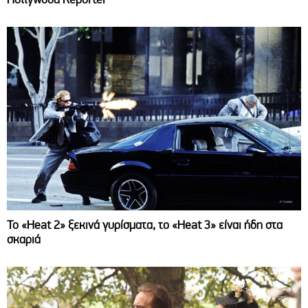
Το «Heat 2» ξεκινά γυρίσματα, το «Heat 3» είναι ήδη στα
σκαριά