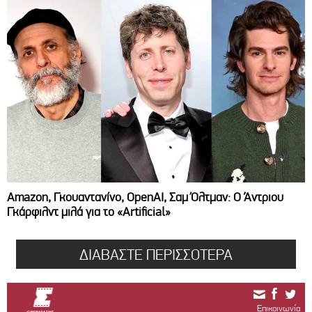
Amazon, Γκουαντανίνο, OpenAI, Σαμ Όλτμαν: Ο Άντριου
Γκάρφιλντ μιλά για το «Artificial»
ΔΙΑΒΑΣΤΕ ΠΕΡΙΣΣΟΤΕΡΑ
Επικοινωνία