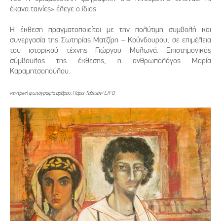
έκανα ταινίες» έλεγε ο ίδιος.
Η έκθεση πραγματοποιείται με την πολύτιμη συμβολή και
συνεργασία της Σωτηρίας Ματζίρη – Κούνδουρου, σε επιμέλεια
του ιστορικού τέχνης Γιώργου Μυλωνά. Επιστημονικός
σύμβουλος της έκθεσης, η ανθρωπολόγος Μαρία
Καραμητσοπούλου.
κεντρική φωτογραφία άρθρου: Πάρις Ταβιτιάν/ LIFO