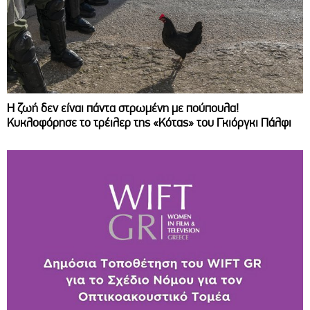
Η ζωή δεν είναι πάντα στρωμένη με πούπουλα!
Κυκλοφόρησε το τρέιλερ της «Κότας» του Γκιόργκι Πάλφι