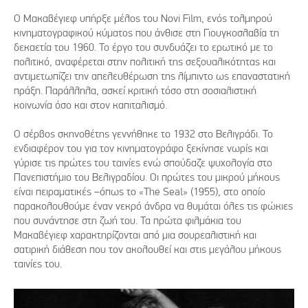
Ο Μακαβέγιεφ υπήρξε μέλος του Novi Film, ενός τολμηρού
κινηματογραφικού κύματος που άνθισε στη Γιουγκοσλαβία τη
δεκαετία του 1960. Το έργο του συνδυάζει το ερωτικό με το
πολιτικό, αναφέρεται στην πολιτική της σεξουαλικότητας και
αντιμετωπίζει την απελευθέρωση της λίμπιντο ως επαναστατική
πράξη. Παράλληλα, ασκεί κριτική τόσο στη σοσιαλιστική
κοινωνία όσο και στον καπιταλισμό.
Ο σέρβος σκηνοθέτης γεννήθηκε το 1932 στο Βελιγράδι. Το
ενδιαφέρον του για τον κινηματογράφο ξεκίνησε νωρίς και
γύρισε τις πρώτες του ταινίες ενώ σπούδαζε ψυχολογία στο
Πανεπιστήμιο του Βελιγραδίου. Οι πρώτες του μικρού μήκους
είναι πειραματικές –όπως το «The Seal» (1955), στο οποίο
παρακολουθούμε έναν νεκρό άνδρα να θυμάται όλες τις φώκιες
που συνάντησε στη ζωή του. Τα πρώτα φιλμάκια του
Μακαβέγιεφ χαρακτηρίζονται από μια σουρεαλιστική και
σατιρική διάθεση που τον ακολουθεί και στις μεγάλου μήκους
ταινίες του.