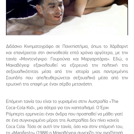
Διδάσκει Κινηματογράφο σε Πανεπιστήμια, όπως το Χάρβαρντ
και επανέρχεται στη σκηνοθεσία επτά χρόνια αργότερα, με την
ταινία «Μοντενέγκρο: Γουρούνια και Μαργαριτάρια». Εδώ, ο
Μακαβέγιεφ εξακολουθεί να εξερευνά την πολιτική της
σεξουαλικότητας μέσα από την ιστορία μιας παντρεμένης
Σουηδής που απελευθερώνεται σεξουαλικά μέσα από την
ερωτική της επαφή με έναν σέρβο μετανάστη.
Επόμενη ταινία του είναι το γυρισμένο στην Αυστραλία «The
Coca-Cola Kid», μια σάτιρα για τον καπιταλισμό. Ο Έρικ
Ρόμπερτς ερμηνεύει έναν άνδρα που προσπαθεί να μάθει γιατί
σε ένα συγκεκριμένο μέρος της Αυστραλίας δεν πίνει κανείς
Coca Cola. Τόσο σε αυτή την ταινία, όσο και στην επόμενή του,
το «Manifesto» (1988) ο Μακαβέγιεφ συνεχίζει την αναζήτησή