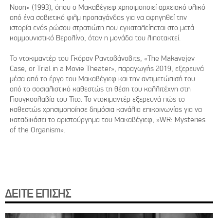
Noon» (1993), όπου ο Μακαβέγιεφ χρησιμοποιεί αρχειακό υλικό
από ένα σοβιετικό φιλμ προπαγάνδας για να αφηγηθεί την
ιστορία ενός ρώσου στρατιώτη που εγκαταλείπεται στο μετά-
κομμουνιστικό Βερολίνο, όταν η μονάδα του λιποτακτεί.
Το ντοκιμαντέρ του Γκόραν Ραντοβάνοβιτς, «The Makavejev
Case, or Trial in a Movie Theater», παραγωγής 2019, εξερευνά
μέσα από το έργο του Μακαβέγιεφ και την αντιμετώπισή του
από το σοσιαλιστικό καθεστώς τη θέση του καλλιτέχνη στη
Γιουγκοσλαβία του Τίτο. Το ντοκιμαντέρ εξερευνά πώς το
καθεστώς χρησιμοποίησε δημόσια κανάλια επικοινωνίας για να
καταδικάσει το αριστούργημα του Μακαβέγιεφ, »WR: Mysteries
of the Organism».
ΔΕΙΤΕ ΕΠΙΣΗΣ