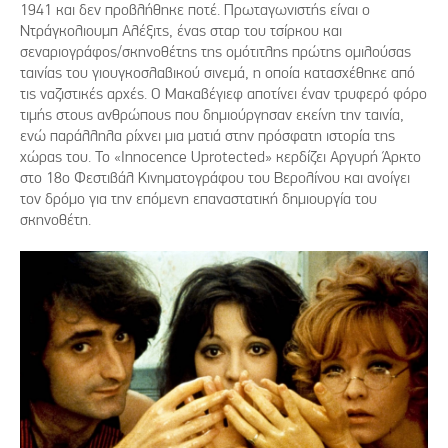
1941 και δεν προβλήθηκε ποτέ. Πρωταγωνιστής είναι ο
Ντράγκολιουμπ Αλέξιτς, ένας σταρ του τσίρκου και
σεναριογράφος/σκηνοθέτης της ομότιτλης πρώτης ομιλούσας
ταινίας του γιουγκοσλαβικού σινεμά, η οποία κατασχέθηκε από
τις ναζιστικές αρχές. Ο Μακαβέγιεφ αποτίνει έναν τρυφερό φόρο
τιμής στους ανθρώπους που δημιούργησαν εκείνη την ταινία,
ενώ παράλληλα ρίχνει μια ματιά στην πρόσφατη ιστορία της
χώρας του. Το «Innocence Uprotected» κερδίζει Αργυρή Άρκτο
στο 18ο Φεστιβάλ Κινηματογράφου του Βερολίνου και ανοίγει
τον δρόμο για την επόμενη επαναστατική δημιουργία του
σκηνοθέτη.