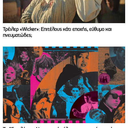
Τρέιλερ «Wicker»: Επιτέλους κάτι εποχής, εύθυμο και
πνευματώδες;