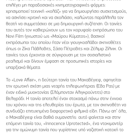
επιλέγει μη παραδοσιακές κινηματογραφικές φόρμες:
χρησιμοποιεί τεχνική «κολάζ» για να δημιουργήσει συσχετισμούς,
να ασκήσει κριτική και να σχολιάσει, καλώντας παράλληλα τον
θεατή να συμμετάσχει σε μια δημιουργική συζήτηση. Οι ταινίες
του αυτές τον καθιερώνουν ως τον κορυφαίο εκπρόσωπο του
Novi Film (γνωστού ως «Μαύρου Κύματος»), βασικοί
εκπρόσωποι του οποίου ήταν νέοι γιουγκοσλάβοι σκηνοθέτες
όπως οι Ζίκα Πάβλοβιτς, Σάσα Πέτροβιτς και Ζέλιμιρ Ζίλνικ. Οι
ταινίες τους έρχονται σε σύγκρουση με τον σοσιαλιστικό
ρεαλισμό και δίνουν έμφαση σε προσωπικές ιστορίες και
υπαρξιακά θέματα.
Το «Love Affair», η δεύτερη ταινία του Μακαβέγιεφ, αφηγείται
την ερωτική σχέση μιας νεαρής τηλεφωνήτριας (Έβα Ρας) με
έναν ειδικό μυοκτονίας (Σλόμπονταν Αλιγκρούντιτς) στο
Βελιγράδι. Η ταινία αποτελεί έναν στοχασμό πάνω στην έννοια
του χρόνου και της ελευθερίας του έρωτα, με τον σκηνοθέτη να
συνδυάζει επιτυχημένα διαφορετικά φιλμικά είδη. Πάνω απ’ όλα,
ο Μακαβέγιεφ είναι βαθιά ουμανιστής: αυτό φαίνεται και στην
επόμενη ταινία του, «Innocence Uprotected», ένα ντοκιμαντέρ
για την ομώνυμη ταινία που γυρίστηκε υπό ναζιστική κατοχή το