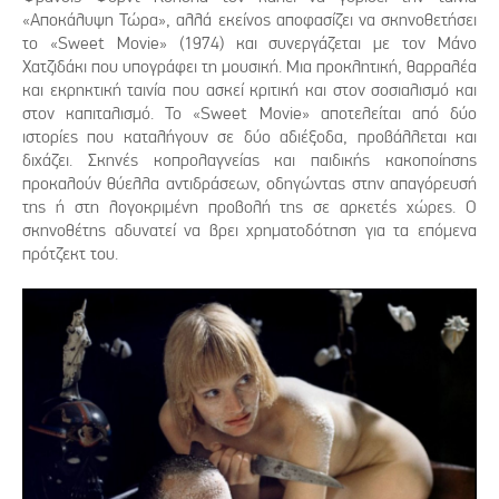
«Αποκάλυψη Τώρα», αλλά εκείνος αποφασίζει να σκηνοθετήσει
το «Sweet Movie» (1974) και συνεργάζεται με τον Μάνο
Χατζιδάκι που υπογράφει τη μουσική. Μια προκλητική, θαρραλέα
και εκρηκτική ταινία που ασκεί κριτική και στον σοσιαλισμό και
στον καπιταλισμό. Το «Sweet Movie» αποτελείται από δύο
ιστορίες που καταλήγουν σε δύο αδιέξοδα, προβάλλεται και
διχάζει. Σκηνές κοπρολαγνείας και παιδικής κακοποίησης
προκαλούν θύελλα αντιδράσεων, οδηγώντας στην απαγόρευσή
της ή στη λογοκριμένη προβολή της σε αρκετές χώρες. Ο
σκηνοθέτης αδυνατεί να βρει χρηματοδότηση για τα επόμενα
πρότζεκτ του.