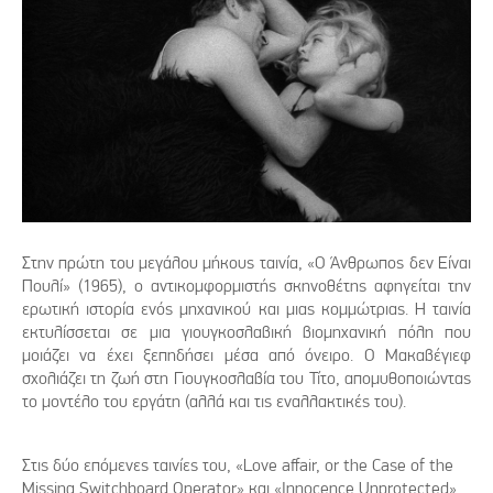
Στην πρώτη του μεγάλου μήκους ταινία, «Ο Άνθρωπος δεν Είναι
Πουλί» (1965), ο αντικομφορμιστής σκηνοθέτης αφηγείται την
ερωτική ιστορία ενός μηχανικού και μιας κομμώτριας. Η ταινία
εκτυλίσσεται σε μια γιουγκοσλαβική βιομηχανική πόλη που
μοιάζει να έχει ξεπηδήσει μέσα από όνειρο. Ο Μακαβέγιεφ
σχολιάζει τη ζωή στη Γιουγκοσλαβία του Τίτο, απομυθοποιώντας
το μοντέλο του εργάτη (αλλά και τις εναλλακτικές του).
Στις δύο επόμενες ταινίες του, «Love affair, or the Case of the
Missing Switchboard Operator» και «Innocence Unprotected»