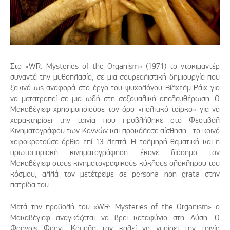
Στο «WR: Mysteries of the Organism» (1971) το ντοκιμαντέρ
συναντά την μυθοπλασία, σε μια σουρεαλιστική δημιουργία που
ξεκινά ως αναφορά στο έργο του ψυχολόγου Βίλχελμ Ράιχ για
να μετατραπεί σε μια ωδή στη σεξουαλική απελευθέρωση. Ο
Μακαβέγιεφ χρησιμοποιούσε τον όρο «πολιτικό τσίρκο» για να
χαρακτηρίσει την ταινία που προβλήθηκε στο Φεστιβάλ
Κινηματογράφου των Καννών και προκάλεσε αίσθηση –το κοινό
χειροκροτούσε όρθιο επί 13 λεπτά. Η τολμηρή θεματική και η
πρωτοποριακή κινηματογράφηση έκανε διάσημο τον
Μακαβέγιεφ στους κινηματογραφικούς κύκλους ολόκληρου του
κόσμου, αλλά τον μετέτρεψε σε persona non grata στην
πατρίδα του.
Μετά την προβολή του «WR: Mysteries of the Organism» ο
Μακαβέγιεφ αναγκάζεται να βρει καταφύγιο στη Δύση. Ο
Φράνσις Φορντ Κόπολα τον καλεί να γυρίσει την ταινία