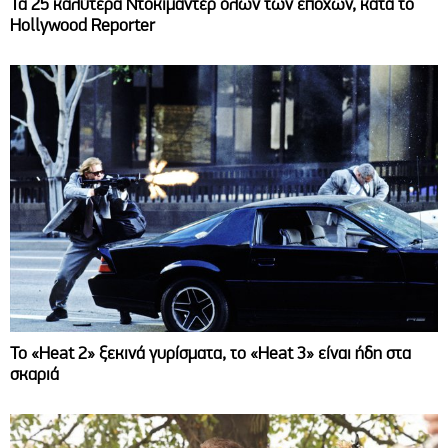
Τα 25 καλύτερα Ντοκιμαντέρ όλων των εποχών, κατά το
Hollywood Reporter
Το «Heat 2» ξεκινά γυρίσματα, το «Heat 3» είναι ήδη στα
σκαριά