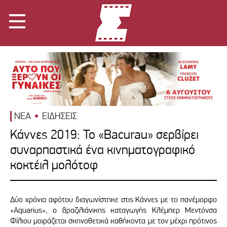
ΝΕΑ
ΕΙΔΗΣΕΙΣ
Κάννες 2019: Το «Bacurau» σερβίρει
συναρπαστικά ένα κινηματογραφικό
κοκτέιλ μολότοφ
Δύο χρόνια αφότου διαγωνίστηκε στις Κάννες με το πανέμορφο
«Aquarius», ο βραζιλιάνικης καταγωγής Κλέμπερ Μεντόνσα
Φίλιου μοιράζεται σκηνοθετικά καθήκοντα με τον μέχρι πρότινος