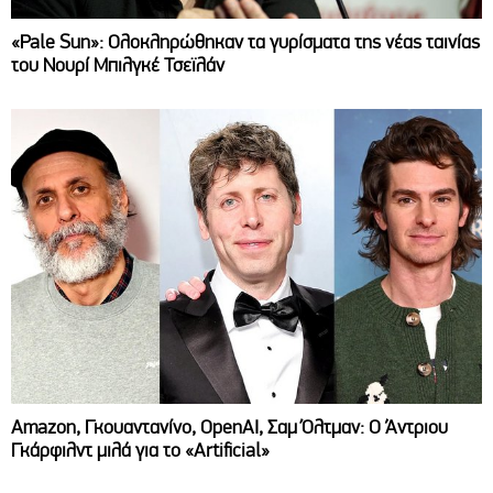
«Pale Sun»: Ολοκληρώθηκαν τα γυρίσματα της νέας ταινίας
του Νουρί Μπιλγκέ Τσεϊλάν
Amazon, Γκουαντανίνο, OpenAI, Σαμ Όλτμαν: Ο Άντριου
Γκάρφιλντ μιλά για το «Artificial»