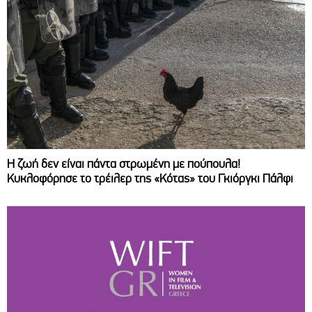
Η ζωή δεν είναι πάντα στρωμένη με πούπουλα!
Κυκλοφόρησε το τρέιλερ της «Κότας» του Γκιόργκι Πάλφι