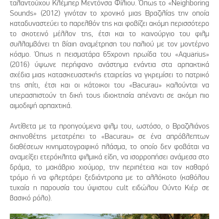
ταλαντούχου Κλέμπερ Μεντόνσα Φίλιου. Όπως το «Neighboring
Sounds» (2012) γινόταν το χρονικό μιας Βραζιλίας την οποία
καταδυναστεύει το παρελθόν της και φοβίζει ακόμη περισσότερο
το σκοτεινό μέλλον της, έτσι και το καινούργιο του φιλμ
συλλαμβάνει τη βίαιη αναμέτρηση του παλιού με τον μοντέρνο
κόσμο. Όπως η πεισματάρα 65χρονη ηρωίδα του «Aquarius»
(2016) ύψωνε περήφανο ανάστημα ενάντια στα αρπακτικά
σχέδια μιας κατασκευαστικής εταιρείας να γκρεμίσει το πατρικό
της σπίτι, έτσι και οι κάτοικοι του «Bacurau» καλούνται να
υπερασπιστούν τη δική τους ιδιοκτησία απέναντι σε ακόμη πιο
αιμοδιψή αρπαχτικά.
Αντίθετα με τα προηγούμενα φιλμ του, ωστόσο, ο Βραζιλιάνος
σκηνοθέτης μετατρέπει το «Bacurau» σε ένα απρόβλεπτων
διαθέσεων κινηματογραφικό πλάσμα, το οποίο δεν φοβάται να
αναμείξει ετερόκλητα φιλμικά είδη, να ισορροπήσει ανάμεσα στο
δράμα, το μακάβριο χιούμορ, την περιπέτεια και τον καθαρό
τρόμο ή να φλερτάρει ξεδιάντροπα με το αλλόκοτο (καθόλου
τυχαία η παρουσία του ύψιστου cult ειδώλου Ούντο Κιέρ σε
βασικό ρόλο).