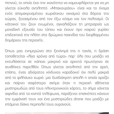
πτηνού, το οποίο έχει την ικανότητα να καμουφλάρεται για να μη
γίνεται εύκολα αντιληπτό. «Μπακουράου» είναι και το όνομα
ενός απομακρυσμένου χωριάτικου οικισμού στα βόρεια της
χώρας, ξεχασμένου από τον έξω κόσμο και τον πολιτισμό. Οι
κάτοικοί του ζουν ενωμένοι, αγκαλιάζουν τη μητριαρχία ως
μοναδική εξουσία του τόπου και έχουν προ καιρού γυρίσει
επιδεικτικά την πλάτη στα βρώμικα παιχνίδια του διεφθαρμένου
δημάρχου της περιοχής.
Όπως μας ενημερώνει στο ξεκίνημά της η ταινία, η δράση
τοποθετείται «λίγα χρόνια από τώρα» παρ' όλο που μοιάζει να
εκτυλίσσεται σε κάποιο μακρινό και αρκετά πρωτόγονο σε
συνθήκες παρελθόν. Όπως γίνεται αντιληπτό από την αρχή,
επίσης, ένας αδιόρατος κίνδυνος καραδοκεί όχι πολύ μακριά
από το φιλήσυχο χωριό: μια δυσδιάκριτη απειλή η οποία αρχίζει
και παίρνει σαφέστερο σχήμα όταν η περιοχή σβήνεται
μυστηριωδώς από τους ηλεκτρονικούς χάρτες, το σήμα χάνεται
αιφνίδια από τα κινητά τηλέφωνα, παράξενοι επισκέπτες κάνουν
την εμφάνισή τους και ένα μυστηριώδες drone που μοιάζει με
ιπτάμενο δίσκο περιπολεί τους ουρανούς.