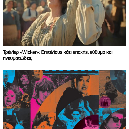
Τρέιλερ «Wicker»: Επιτέλους κάτι εποχής, εύθυμο και
πνευματώδες;