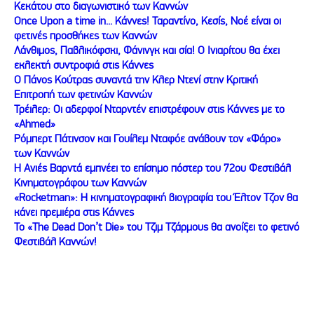
Κεκάτου στο διαγωνιστικό των Καννών
Once Upon a time in... Κάννες! Ταραντίνο, Κεσίς, Νοέ είναι οι
φετινές προσθήκες των Καννών
Λάνθιμος, Παβλικόφσκι, Φάνινγκ και σία! Ο Ινιαρίτου θα έχει
εκλεκτή συντροφιά στις Κάννες
Ο Πάνος Κούτρας συναντά την Κλερ Ντενί στην Κριτική
Επιτροπή των φετινών Καννών
Τρέιλερ: Οι αδερφοί Νταρντέν επιστρέφουν στις Κάννες με το
«Ahmed»
Ρόμπερτ Πάτινσον και Γουίλεμ Νταφόε ανάβουν τον «Φάρο»
των Καννών
Η Ανιές Βαρντά εμπνέει το επίσημο πόστερ του 72ου Φεστιβάλ
Κινηματογράφου των Καννών
«Rocketman»: Η κινηματογραφική βιογραφία του Έλτον Τζον θα
κάνει πρεμιέρα στις Κάννες
Το «The Dead Don’t Die» του Τζιμ Τζάρμους θα ανοίξει το φετινό
Φεστιβάλ Καννών!