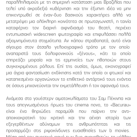
παραλληλισμούς με τη σημερινή κατάσταση μιας Βραζιλίας που
τελεί υπό ακροδεξιά κυβέρνηση και την έξυπνη ιδέα να μην
επικεντρωθεί σε έναν-δυο βασικούς χαρακτήρες αλλά να
μετατρέψει μια ολόκληρη κοινότητα σε πρωταγωνιστή, η ταινία
καταφέρνει τον διαρκή αιφνιδιασμό του θεατή, περιέχει
εντυπωσιακή widescreen φωτογραφία και επιφυλάσσει πολλά
αξιομνημόνευτα στιγμιότυπα. Αν κάπου στραβοπατά, αυτό είναι
σίγουρα στον άτσαλο γελοιογραφικό τρόπο με τον οποίο
αναπαριστά τους δολοφονικούς «ξένους», κάτι το οποίο
επηρεάζει μοιραία και τις ερμηνείες των ηθοποιών στους
συγκεκριμένους ρόλους. Επί της ουσίας, όμως, εικονογραφεί
μια άγρια φαντασίωση εκδίκησης κατά την οποία οι φτωχοί και
καταπιεσμένοι οργανώνουν το επιθετικό αντάρτικό τους ενάντια
σε όσους μηχανεύονται την εκμετάλλευση ή τον αφανισμό τους.
Ανάμεσα στα γουέστερν αιματοκυλίσματα του Σαμ Πέκινπα και
τους απεγνωσμένους ήρωες του cinema novo, το «Bacurau»
είναι ένα θηριώδες παραμύθι που παίρνει την αντι-
αποικιοκρατική του κριτική και την αέναη ιστορία των
εξεγερθέντων αδύναμων της ανθρωπότητας και τις
προσαρμόζει στις ριψοκίνδυνες ευαισθησίες των b movies.
Μέσα από τον πυρετικό φακό των δυο σκηνοθετών, το μέλλον