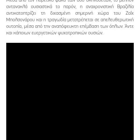
αντανακλά ουσιαστικά το παρόν, η αναχρονιστική Βραζιλία
αντικατοπτρίζει τη διχασμένη σημερινή χώρα του Ζαΐχ
Μπολσονάρου και η τραγωδία μετατρέπεται σε απελευθερωτική
ουτοπία, μέσα από την αναπόφευκτη επέμβαση των όπλων. Άντε
και κάποιων ευεργετικών ψυχοτροπικών ουσιών.