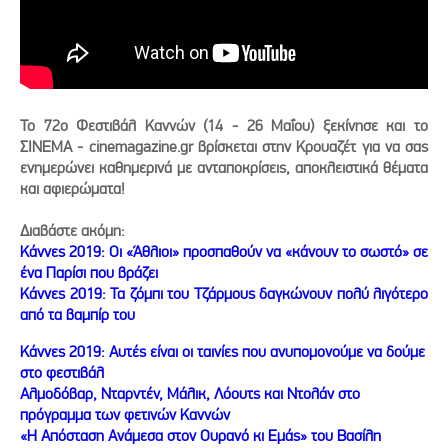
Το 72ο Φεστιβάλ Καννών (14 - 26 Μαΐου) ξεκίνησε και το
ΣΙΝΕΜΑ - cinemagazine.gr βρίσκεται στην Κρουαζέτ για να σας
ενημερώνει καθημερινά με ανταποκρίσεις, αποκλειστικά θέματα
και αφιερώματα!
Διαβάστε ακόμη:
Κάννες 2019: Οι «Άθλιοι» προσπαθούν να «κάνουν το σωστό» σε
ένα Παρίσι που βράζει
Κάννες 2019: Τα ζόμπι του Τζάρμους δαγκώνουν πολύ λιγότερο
από τα βαμπίρ του
Κάννες 2019: Αυτές είναι οι ταινίες που ανυπομονούμε να δούμε
στο φεστιβάλ
Αλμοδόβαρ, Νταρντέν, Μάλικ, Λόουτς και Ντολάν στο
πρόγραμμα των φετινών Καννών
«Η Απόσταση Ανάμεσα στον Ουρανό κι Εμάς» του Βασίλη