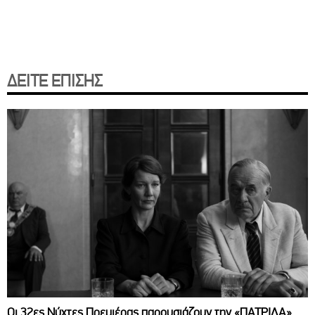
ΔΕΙΤΕ ΕΠΙΣΗΣ
Οι 32ες Νύχτες Πρεμιέρας παρουσιάζουν την «ΠΑΤΡΙΔΑ»