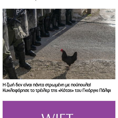
Η ζωή δεν είναι πάντα στρωμένη με πούπουλα!
Κυκλοφόρησε το τρέιλερ της «Κότας» του Γκιόργκι Πάλφι