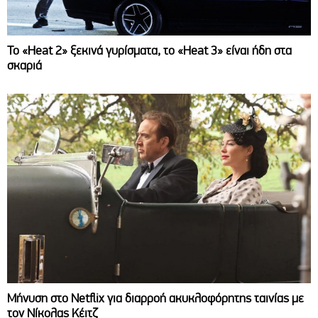
Το «Heat 2» ξεκινά γυρίσματα, το «Heat 3» είναι ήδη στα
σκαριά
Μήνυση στο Netflix για διαρροή ακυκλοφόρητης ταινίας με
τον Νίκολας Κέιτζ