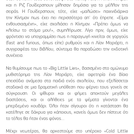
και η Ριζ Γουίδερσπουν μίλησαν δημόσια για το μέλλον της
σειράς. Η Γουίδερσπουν, τότε, είχε «μαλώσει» παιχνιδιάρικα
την Κίντμαν πως έχει πει περισσότερα απ' ότι έπρεπε. «Είμαι
ενθουσιασμένη», είχε σχολιάσει η Κίντμαν. «Πρέπει όμως να
κλείσω το στόμα μου!», συμπλήρωσε. Λίγο πριν, όμως, είχε
φρόντισει να υπογραμμίσει πως η παραγωγή κινείται σε γοργούς
(fast and furious, όπως είπε) ρυθμούς και η Λίαν Μοριάρτι, η
συγγραφέας του βιβλίου, σύντομα θα παραδώσει την εκδοτική
συνέχεια.
Να θυμίσουμε πως το «Big Little Lies», βασισμένο στο ομώνυμο
μυθιστόρημα της Λίαν Μοριάρτι, είχε αφετηρία ένα βίαιο
επεισόδιο ανάμεσα στα παιδιά ενός σχολείου, που εξελίσσεται
σταδιακά σε μια δραματική υπόθεση που φέρνει τους γονείς σε
σύγκρουση. Οι ψίθυροι και οι φήμες αποκτούν μεγάλες
διαστάσεις, και οι αλήθειες με τα ψέματα γίνονται ένα
μπερδεμένο κουβάρι. Όλοι ήταν σίγουροι ότι η κατάσταση θα
κατέληγε σε δάκρυα για κάποιους, κανείς όμως δεν πίστευε ότι
το τέλος θα ήταν ένας φόνος…
Μέχρι νεωτέρας, θα αρκεστούμε στο υπέροχο «Cold Little