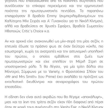
γεγονός που επιβεβαιώθηκε από τις ποικίλλες συζητήσεις που
συνόδευσαν το επίκαιρο περιεχόμενο και την ερμηνευτική
ποιότητα της πρωταγωνιστικής πεντάδας. Τα παραπάνω
επισφράγισαν 8 βραβεία Emmy (συμπεριλαμβανομένων της
Καλύτερης Μίνι Σειράς και Α' Γυναικείου για τη Νικόλ Κίντμαν),
αλλά και βραβεύσεις σε Χρυσές Σφαίρες, Βραβεία Σωματείου
Ηθοποιών, Critic's Choice κ.α.
Αν και αρχικά είχε ανακοινωθεί ως μίνι-σειρά της μίας σεζόν, η
επιτυχία έδωσε το πράσινο φως σε έναν δεύτερο κύκλο, πιο
εσωστρεφή, χωρίς τις ανατροπές και την αστυνομική υποπλοκή
του πρώτου, ο οποίος εμβάθυνε στις ζωές των
πρωταγωνιστριών και είχε επιπλέον τη Μέριλ Στριπ σε
υποστηρικτικό ρόλο. Τι θα λέγατε, για μία τρίτη βόλτα στο
Μόντερεϊ; Σύμφωνα με το Variety, η Φραντσέσκα Σλόαν του
«Mr and Mrs Smith» (του Prime) έχει αναλάβει το πρότζεκτ ως
εκτελεστική διευθύντρια και σεναριογράφος του πρώτου
επεισοδίου.
Η είδηση δεν είναι αυτό ακριβώς που θα λέγαμε «αποκάλυψη»,
μιας και τα ίχνη της τρίτης σεζόν είχαν ήδη διαφανεί από πέρσι
όταν σε κοινή τους συνέντευξη στο Vanity Fair, η Νικόλ Κίντμαν