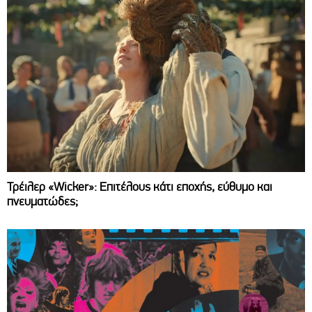
Τρέιλερ «Wicker»: Επιτέλους κάτι εποχής, εύθυμο και
πνευματώδες;