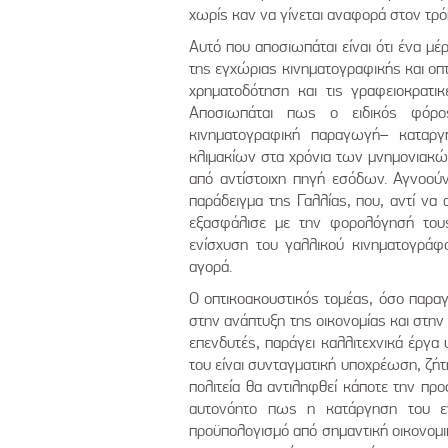
χωρίς καν να γίνεται αναφορά στον τρό
Αυτό που αποσιωπάται είναι ότι ένα μ
της εγχώριας κινηματογραφικής και οπτ
χρηματοδότηση και τις γραφειοκρατικ
Αποσιωπάται πως ο ειδικός φόρ
κινηματογραφική παραγωγή– καταργ
κλιμακίων στα χρόνια των μνημονιακών
από αντίστοιχη πηγή εσόδων. Αγνοούν
παράδειγμα της Γαλλίας, που, αντί να
εξασφάλισε με την φορολόγησή του
ενίσχυση του γαλλικού κινηματογρά
αγορά.
Ο οπτικοακουστικός τομέας, όσο παραγ
στην ανάπτυξη της οικονομίας και στην
επενδυτές, παράγει καλλιτεχνικά έργα
του είναι συνταγματική υποχρέωση, ζήτ
πολιτεία θα αντιληφθεί κάποτε την πρ
αυτονόητο πως η κατάργηση του εν
προϋπολογισμό από σημαντική οικονομι