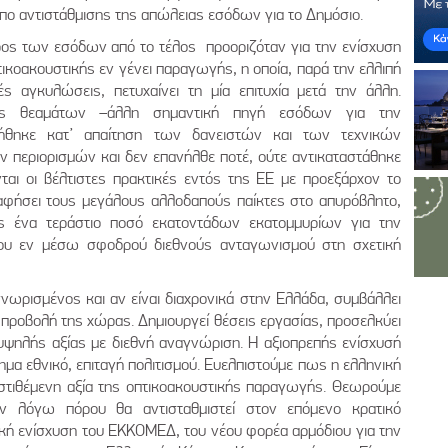
πο αντιστάθμισης της απώλειας εσόδων για το Δημόσιο.
έρος των εσόδων από το τέλος προοριζόταν για την ενίσχυση
ικοακουστικής εν γένει παραγωγής, η οποία, παρά την ελλιπή
ές αγκυλώσεις, πετυχαίνει τη μία επιτυχία μετά την άλλη.
ος θεαμάτων –άλλη σημαντική πηγή εσόδων για την
ήθηκε κατ’ απαίτηση των δανειστών και των τεχνικών
 περιορισμών και δεν επανήλθε ποτέ, ούτε αντικαταστάθηκε
ται οι βέλτιστες πρακτικές εντός της ΕΕ με προεξάρχον το
 αφήσει τους μεγάλους αλλοδαπούς παίκτες στο απυρόβλητο,
ς ένα τεράστιο ποσό εκατοντάδων εκατομμυρίων για την
φου εν μέσω σφοδρού διεθνούς ανταγωνισμού στη σχετική
νωρισμένος και αν είναι διαχρονικά στην Ελλάδα, συμβάλλει
 προβολή της χώρας. Δημιουργεί θέσεις εργασίας, προσελκύει
 υψηλής αξίας με διεθνή αναγνώριση. Η αξιοπρεπής ενίσχυσή
ημα εθνικό, επιταγή πολιτισμού. Ευελπιστούμε πως η ελληνική
οστιθέμενη αξία της οπτικοακουστικής παραγωγής. Θεωρούμε
 λόγω πόρου θα αντισταθμιστεί στον επόμενο κρατικό
κή ενίσχυση του ΕΚΚΟΜΕΔ, του νέου φορέα αρμόδιου για την