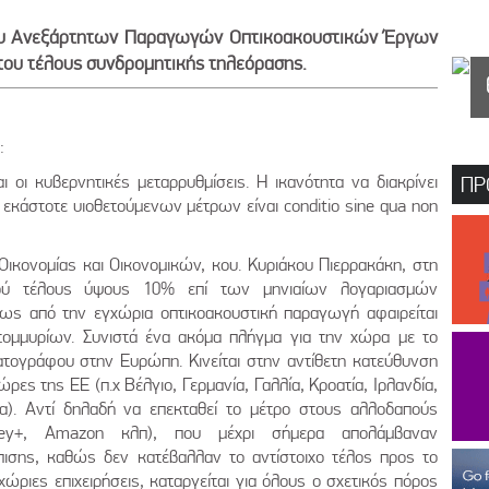
ου Ανεξάρτητων Παραγωγών Οπτικοακουστικών Έργων
 του τέλους συνδρομητικής τηλεόρασης.
:
οι κυβερνητικές μεταρρυθμίσεις. Η ικανότητα να διακρίνει
ΠΡ
 εκάστοτε υιοθετούμενων μέτρων είναι conditio sine qua non
ικονομίας και Οικονομικών, κου. Κυριάκου Πιερρακάκη, στη
ού τέλους ύψους 10% επί των μηνιαίων λογαριασμών
πως από την εγχώρια οπτικοακουστική παραγωγή αφαιρείται
ομμυρίων. Συνιστά ένα ακόμα πλήγμα για την χώρα με το
ατογράφου στην Ευρώπη. Κινείται στην αντίθετη κατεύθυνση
ες της ΕΕ (π.χ Βέλγιο, Γερμανία, Γαλλία, Κροατία, Ιρλανδία,
ία). Αντί δηλαδή να επεκταθεί το μέτρο στους αλλοδαπούς
sney+, Amazon κλπ), που μέχρι σήμερα απολάμβαναν
σης, καθώς δεν κατέβαλλαν το αντίστοιχο τέλος προς το
χώριες επιχειρήσεις, καταργείται για όλους ο σχετικός πόρος