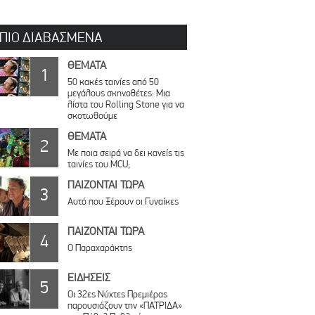
 ΠΙΟ ΔΙΑΒΑΣΜΕΝΑ
ΘΕΜΑΤΑ
1
50 κακές ταινίες από 50
μεγάλους σκηνοθέτες: Μια
λίστα του Rolling Stone για να
σκοτωθούμε
ΘΕΜΑΤΑ
2
Με ποια σειρά να δει κανείς τις
ταινίες του MCU;
ΠΑΙΖΟΝΤΑΙ ΤΩΡΑ
3
Αυτό που Ξέρουν οι Γυναίκες
ΠΑΙΖΟΝΤΑΙ ΤΩΡΑ
4
Ο Παραχαράκτης
ΕΙΔΗΣΕΙΣ
5
Οι 32ες Νύχτες Πρεμιέρας
παρουσιάζουν την «ΠΑΤΡΙΔΑ»