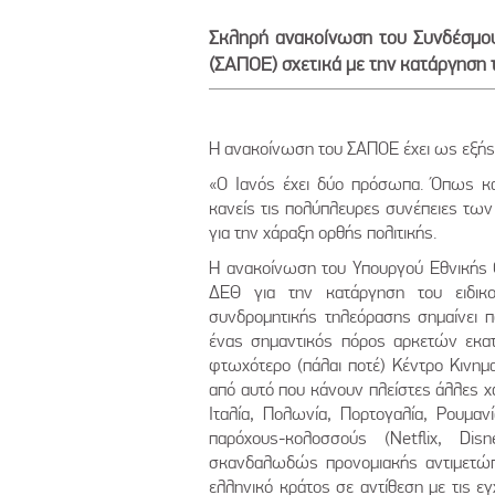
Σκληρή ανακοίνωση του Συνδέσμ
(ΣΑΠΟΕ) σχετικά με την κατάργηση
Η ανακοίνωση του ΣΑΠΟΕ έχει ως εξής
«O Iανός έχει δύο πρόσωπα. Όπως και 
κανείς τις πολύπλευρες συνέπειες των
για την χάραξη ορθής πολιτικής.
Η ανακοίνωση του Υπουργού Εθνικής Ο
ΔΕΘ για την κατάργηση του ειδικ
συνδρομητικής τηλεόρασης σημαίνει 
ένας σημαντικός πόρος αρκετών εκατ
φτωχότερο (πάλαι ποτέ) Κέντρο Κινημ
από αυτό που κάνουν πλείστες άλλες χώρ
Ιταλία, Πολωνία, Πορτογαλία, Ρουμαν
παρόχους-κολοσσούς (Netflix, Di
σκανδαλωδώς προνομιακής αντιμετώπι
ελληνικό κράτος σε αντίθεση με τις εγ