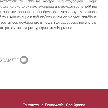
ικατέστησε το Ελληνικό Κέντρο Κινηματογράφου. Είχαμε
ούτοις κριτικά το σχετικό εγχείρημα της συγχώνευσης ΕΚΚ και
 από τον κρατικό προϋπολογισμό ο νέος συγκεντρωτικός
 του. Αναμένουμε η πολυπόθητη ενίσχυση να γίνει επιτέλους
του τέλους συνδρομητικής. Ίσως έτσι ξεφύγουμε και από την
χότερο κέντρο κινηματογράφου στην Ευρώπη».
Ταυτότητα και Επικοινωνία
|
Όροι Χρήσης