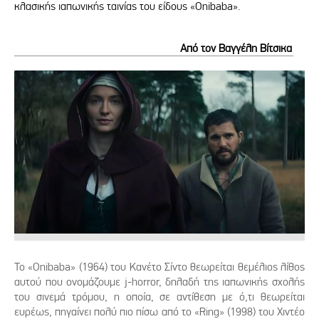
κλασικής ιαπωνικής ταινίας του είδους «Onibaba».
Από τον Βαγγέλη Βίτσικα
Το «Onibaba» (1964) του Κανέτο Σίντο θεωρείται θεμέλιος λίθος
αυτού που ονομάζουμε j-horror, δηλαδή της ιαπωνικής σχολής
του σινεμά τρόμου, η οποία, σε αντίθεση με ό,τι θεωρείται
ευρέως, πηγαίνει πολύ πιο πίσω από το «Ring» (1998) του Χιντέο