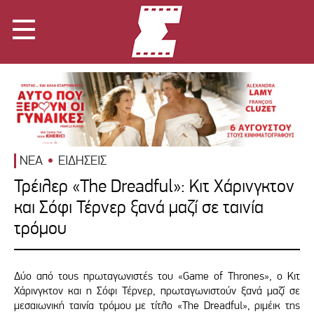
ΝΕΑ
ΕΙΔΗΣΕΙΣ
Τρέιλερ «The Dreadful»: Κιτ Χάρινγκτον
και Σόφι Τέρνερ ξανά μαζί σε ταινία
τρόμου
Δύο από τους πρωταγωνιστές του «Game of Thrones», ο Κιτ
Χάρινγκτον και η Σόφι Τέρνερ, πρωταγωνιστούν ξανά μαζί σε
μεσαιωνική ταινία τρόμου με τίτλο «The Dreadful», ριμέικ της