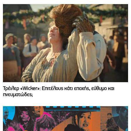
Τρέιλερ «Wicker»: Επιτέλους κάτι εποχής, εύθυμο και
πνευματώδες;