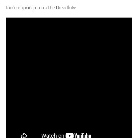
Ιδού το τρέιλερ του «The Dreadful»: