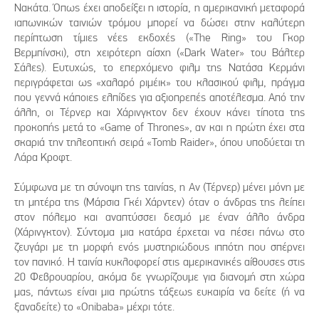
Νακάτα. Όπως έχει αποδείξει η ιστορία, η αμερικανική μεταφορά
ιαπωνικών ταινιών τρόμου μπορεί να δώσει στην καλύτερη
περίπτωση τίμιες νέες εκδοχές («The Ring» του Γκορ
Βερμπίνσκι), στη χειρότερη αίσχη («Dark Water» του Βάλτερ
Σάλες). Ευτυχώς, το επερχόμενο φιλμ της Νατάσα Κερμάνι
περιγράφεται ως «χαλαρό ριμέικ» του κλασικού φιλμ, πράγμα
που γεννά κάποιες ελπίδες για αξιοπρεπές αποτέλεσμα. Από την
άλλη, οι Τέρνερ και Χάρινγκτον δεν έχουν κάνει τίποτα της
προκοπής μετά το «Game of Thrones», αν και η πρώτη έχει στα
σκαριά την τηλεοπτική σειρά «Tomb Raider», όπου υποδύεται τη
Λάρα Κροφτ.
Σύμφωνα με τη σύνοψη της ταινίας, η Αν (Τέρνερ) μένει μόνη με
τη μητέρα της (Μάρσια Γκέι Χάρντεν) όταν ο άνδρας της λείπει
στον πόλεμο και αναπτύσσει δεσμό με έναν άλλο άνδρα
(Χάρινγκτον). Σύντομα μια κατάρα έρχεται να πέσει πάνω στο
ζευγάρι με τη μορφή ενός μυστηριώδους ιππότη που σπέρνει
τον πανικό. Η ταινία κυκλοφορεί στις αμερικανικές αίθουσες στις
20 Φεβρουαρίου, ακόμα δε γνωρίζουμε για διανομή στη χώρα
μας, πάντως είναι μια πρώτης τάξεως ευκαιρία να δείτε (ή να
ξαναδείτε) το «Onibaba» μέχρι τότε.