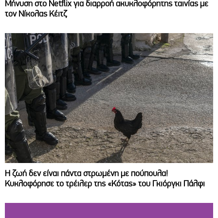
Μήνυση στο Netflix για διαρροή ακυκλοφόρητης ταινίας με
τον Νίκολας Κέιτζ
Η ζωή δεν είναι πάντα στρωμένη με πούπουλα!
Κυκλοφόρησε το τρέιλερ της «Κότας» του Γκιόργκι Πάλφι