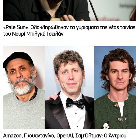
«Pale Sun»: Ολοκληρώθηκαν τα γυρίσματα της νέας ταινίας
του Νουρί Μπιλγκέ Τσεϊλάν
Amazon, Γκουαντανίνο, OpenAI, Σαμ Όλτμαν: Ο Άντριου