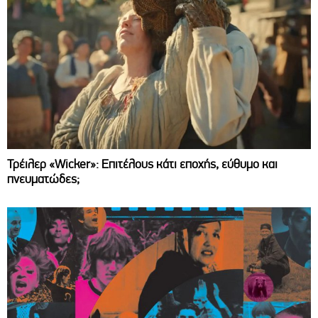
Τρέιλερ «Wicker»: Επιτέλους κάτι εποχής, εύθυμο και
πνευματώδες;