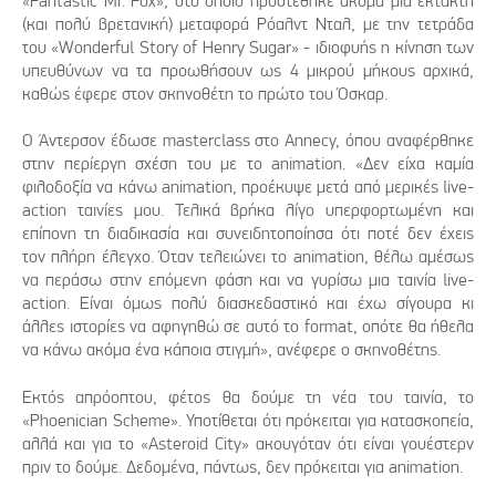
«Fantastic Mr. Fox», στο οποίο προστέθηκε ακόμα μια έκτακτη
(και πολύ βρετανική) μεταφορά Ρόαλντ Νταλ, με την τετράδα
τoυ «Wonderful Story of Henry Sugar» - ιδιοφυής η κίνηση των
υπευθύνων να τα προωθήσουν ως 4 μικρού μήκους αρχικά,
καθώς έφερε στον σκηνοθέτη το πρώτο του Όσκαρ.
Ο Άντερσον έδωσε masterclass στο Annecy, όπου αναφέρθηκε
στην περίεργη σχέση του με το animation. «Δεν είχα καμία
φιλοδοξία να κάνω animation, προέκυψε μετά από μερικές live-
action ταινίες μου. Τελικά βρήκα λίγο υπερφορτωμένη και
επίπονη τη διαδικασία και συνειδητοποίησα ότι ποτέ δεν έχεις
τον πλήρη έλεγχο. Όταν τελειώνει το animation, θέλω αμέσως
να περάσω στην επόμενη φάση και να γυρίσω μια ταινία live-
action. Είναι όμως πολύ διασκεδαστικό και έχω σίγουρα κι
άλλες ιστορίες να αφηγηθώ σε αυτό το format, οπότε θα ήθελα
να κάνω ακόμα ένα κάποια στιγμή», ανέφερε ο σκηνοθέτης.
Εκτός απρόοπτου, φέτος θα δούμε τη νέα του ταινία, το
«Phoenician Scheme». Υποτίθεται ότι πρόκειται για κατασκοπεία,
αλλά και για το «Asteroid City» ακουγόταν ότι είναι γουέστερν
πριν το δούμε. Δεδομένα, πάντως, δεν πρόκειται για animation.