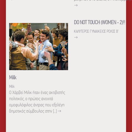
→
DO NOT TOUCH (WOMEN - 2)!!
ΚΑΛΥΤΕΡΟΣ ΓΥΝΑΙΚΕΙΟΣ ΡΟΛΟΣ B’
→
Milk
Milk
Ο Χάρβεϊ Μιλκ ήταν ένας ακτιβιστής
πολιτικός, ο πρώτος ανοιχτά
ομοφυλόφιλος άντρας που εξελέγη
δημοτικός σύμβουλος στην [...]
→