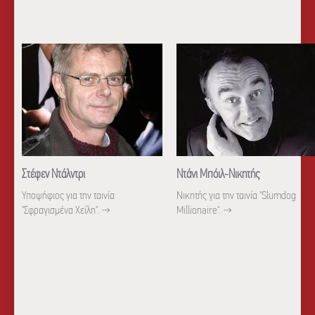
Στέφεν Ντάλντρι
Ντάνι Μπόιλ-Νικητής
Υποψήφιος για την ταινία
Νικητής για την ταινία "Slumdog
"Σφραγισμένα Χείλη".
→
Millionaire".
→