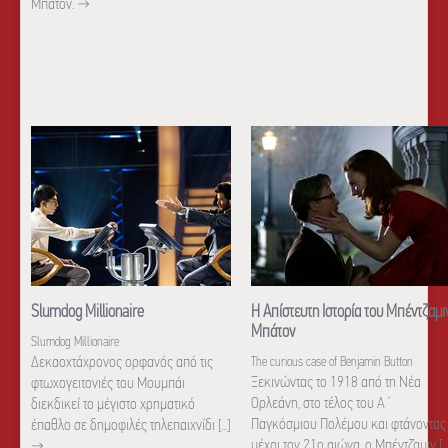
Μπάτον.
→
Slumdog Millionaire
Η Απίστευτη Ιστορία του Μπέντζαμι
Μπάτον
Slumdog Millionaire
Δεκαοχτάχρονος ορφανός από τις
The curious case of Benjamin Button
Ξεκινώντας το 1918 από τη Νέα
φτωχογειτονιές του Μουμπάι
Ορλεάνη, στο τέλος του Α΄
διεκδικεί το μέγιστο χρηματικό
Παγκόσμιου Πολέμου και φτάνοντας
έπαθλο σε δημοφιλές τηλεπαιχνίδι [...]
μέχρι τον 21ο αιώνα, ο Mπέντζαμιν [...
→