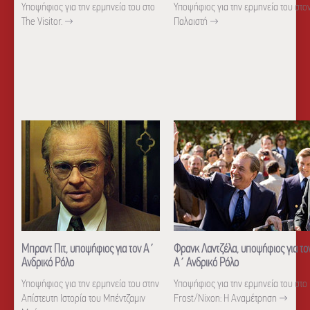
Υποψήφιος για την ερμηνεία του στο
Υποψήφιος για την ερμηνεία του στο
The Visitor.
→
Παλαιστή
→
Μπραντ Πιτ, υποψήφιος για τον Α΄
Φρανκ Λαντζέλα, υποψήφιος για το
Ανδρικό Ρόλο
Α΄ Ανδρικό Ρόλο
Υποψήφιος για την ερμηνεία του στην
Υποψήφιος για την ερμηνεία του στο
Απίστευτη Ιστορία του Μπέντζαμιν
Frost/Nixon: H Αναμέτρηση
→