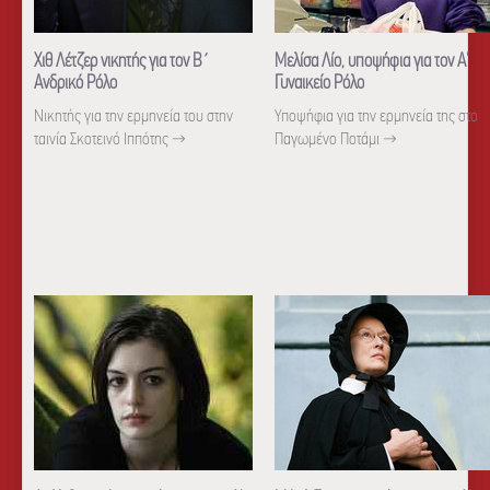
Χιθ Λέτζερ νικητής για τον Β΄
Μελίσα Λίο, υποψήφια για τον Α'
Ανδρικό Ρόλο
Γυναικείο Ρόλο
Νικητής για την ερμηνεία του στην
Υποψήφια για την ερμηνεία της στο
ταινία Σκοτεινό Ιππότης
→
Παγωμένο Ποτάμι
→