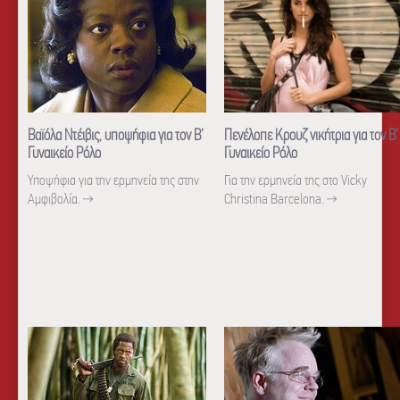
Βαϊόλα Ντέιβις, υποψήφια για τον Β'
Πενέλοπε Κρουζ νικήτρια για τον B'
Γυναικείο Ρόλο
Γυναικείο Ρόλο
Υποψήφια για την ερμηνεία της στην
Για την ερμηνεία της στο Vicky
Αμφιβολία.
→
Christina Barcelona.
→