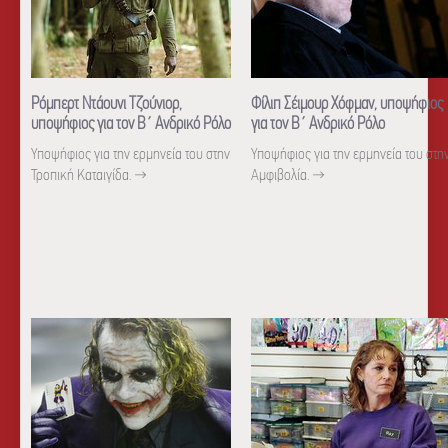
Ρόμπερτ Ντάουνι Τζούνιορ,
Φίλιπ Σέιμουρ Χόφμαν, υποψήφιος
υποψήφιος για τον Β΄ Ανδρικό Ρόλο
για τον Β΄ Ανδρικό Ρόλο
Υποψήφιος για την ερμηνεία του στην
Υποψήφιος για την ερμηνεία του στη
Τροπική Καταιγίδα.
→
Αμφιβολία.
→