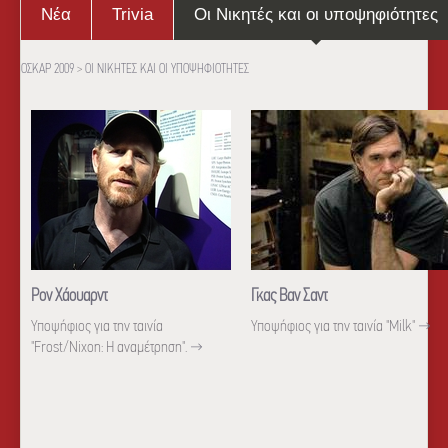
Νέα
Trivia
Οι Νικητές και οι υποψηφιότητες
ΟΣΚΑΡ 2009
>
ΟΙ ΝΙΚΗΤΕΣ ΚΑΙ ΟΙ ΥΠΟΨΗΦΙΟΤΗΤΕΣ
Ρον Χάουαρντ
Γκας Βαν Σαντ
Υποψήφιος για την ταινία
Υποψήφιος για την ταινία "Milk"
→
"Frost/Nixon: Η αναμέτρηση".
→