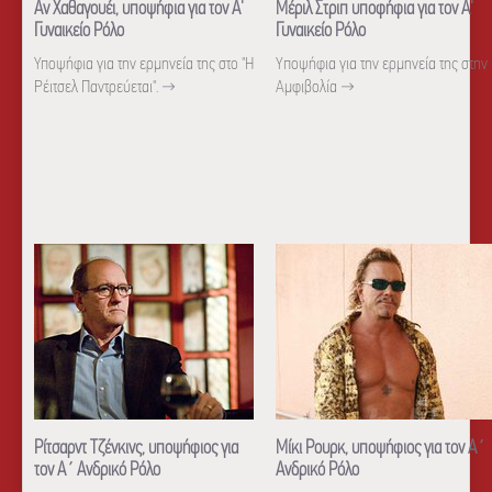
Αν Χαθαγουέι, υποψήφια για τον Α'
Μέριλ Στριπ υποφήφια για τον Α'
Γυναικείο Ρόλο
Γυναικείο Ρόλο
Υποψήφια για την ερμηνεία της στο "Η
Yποψήφια για την ερμηνεία της στην
Ρέιτσελ Παντρεύεται".
→
Αμφιβολία
→
Ρίτσαρντ Τζένκινς, υποψήφιος για
Μίκι Ρουρκ, υποψήφιος για τον Α΄
τον Α΄ Ανδρικό Ρόλο
Ανδρικό Ρόλο