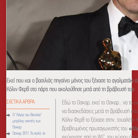
Εκεί που και ο βασιλιάς πηγαίνει μόνος του ξέχασε το αγαλματάκι ο
Κόλιν Φερθ στο πάρτι που ακολούθησε μετά από τη βράβευσή του
ΣΧΕΤΙΚΑ ΑΡΘΡΑ:
Εδώ το Οσκαρ, εκεί το Οσκαρ... να το ε
να διασκεδάσεις μετά τη βράβευσή σου 
Ο "Λόγος του Βασιλιά"
Κόλιν Φερθ το ξέχασε στην...τουαλέτα.
μεγάλος νικητής των
Όσκαρ
βραβευμένος πρωταγωνιστής του
«Λόγ
Όσκαρ 2011: Τα καλά, τα
φεύγοντας από το W.C. του χώρου όπου 