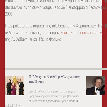
Εστω κι έτσι πάντως, η 83η Απονομή των Βραβείων Οσκαρ είχε περ
στο σύνολο, αν τη συγκρίνουμε με τα 36,3 εκατομμύρια θεατών του
2008.
Ηταν μάλιστα στην κορυφή της τηλεθέασης την Κυριακή στις ΗΠΑ, 
άλλα τηλεοπτικά δίκτυα, κι ας πήραν
κακές κατά βάση κριτικές για τ
της, Αν Χάθαγουεϊ και Τζέιμς Φράνκο.
Ο "Λόγος του Βασιλιά" μεγάλος νικητής
των Όσκαρ
Θριαμβευτής των Όσκαρ με τέσσερα μεγάλα
βραβεία ο Λόγος του Βασιλιά σε μια βραδιά που
επιβεβαίωσε τα προγνωστικά, βραβεύοντας τα
φαβορί. [...]
→