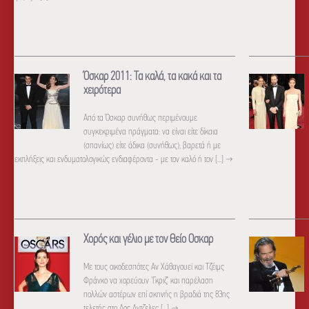
Όσκαρ 2011: Τα καλά, τα κακά και τα
χειρότερα
Από τα Όσκαρ συνήθως περιμένουμε
συγκεκριμένα πράγματα: να είναι είτε δίκαια
(σπανίως) είτε άδικα (συνήθως), βαρετά ή με
εκπλήξεις και ενδυματολογικώς ενδιαφέροντα - με τον καλό ή τον [...]
→
Χορός και γέλιο με τον Θείο Οσκαρ
Με τους οικοδεσπότες Αν Χάθαγουεϊ και Τζέιμς
Φράνκο να χορεύουν 'Γκριζ' και παρέλαση
πολλών αστέρων επί σκηνής η βραδιά της 83ης
τελετής στο Λος Αντζελες [...]
→