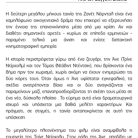
Η δεύτερη μεγάλου μήκους ταινία της Ζανέτ Νόρνταλ είναι ένα
χαμηλόφωνο οικογενειακό δράμα που επιχειρεί να εξερευνήσει
την έννοια της επανεκκίνησης μέσα από μια κρίση. Αν και
διαθέτει σημαντικές αρετές - κυρίως σε επίπεδο ερμηνειών -
παραμένει τελικά μια άνιση και ενίοτε διστακτική
κινηματογραφική εμπειρία.
Η ιστορία περιστρέφεται γύρω από ένα ζευγάρι, την Άνε (Τρίνε
Ντίρχολμ) και τον Τόμας (Ντάβιντ Ντέντσικ), που βρίσκονται ένα
βήμα πριν τον χωρισμό, χωρίς ακόμη να έχουν ενημερώσει τις
δύο κόρες τους. Όταν όμως η Άνε υφίσταται εγκεφαλικό, τα
σχέδια ανατρέπονται βίαια και οι δύο αναγκάζονται να
παραμείνουν μαζί, επαναπροσδιορίζοντας τη σχέση τους μέσα σε
ένα νέο, δύσκολο πλαίσιο . Το εύρημα αυτό είναι δραματουργικά
ισχυρό και υπόσχεται μια βαθιά μελέτη χαρακτήρων. Και
πράγματι, σε στιγμές, η ταινία ανταποκρίνεται σε αυτή την
υπόσχεση.
Το μεγαλύτερο πλεονέκτημα του φιλμ είναι αναμφίβολα η
ερμηνεία της Τρίνε Ντίρχολμ. Στον ρόλο της Άνε, αποδίδει με