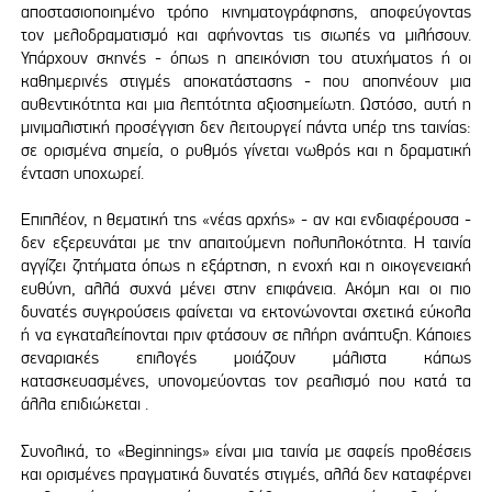
αποστασιοποιημένο τρόπο κινηματογράφησης, αποφεύγοντας
τον μελοδραματισμό και αφήνοντας τις σιωπές να μιλήσουν.
Υπάρχουν σκηνές - όπως η απεικόνιση του ατυχήματος ή οι
καθημερινές στιγμές αποκατάστασης - που αποπνέουν μια
αυθεντικότητα και μια λεπτότητα αξιοσημείωτη. Ωστόσο, αυτή η
μινιμαλιστική προσέγγιση δεν λειτουργεί πάντα υπέρ της ταινίας:
σε ορισμένα σημεία, ο ρυθμός γίνεται νωθρός και η δραματική
ένταση υποχωρεί.
Επιπλέον, η θεματική της «νέας αρχής» - αν και ενδιαφέρουσα -
δεν εξερευνάται με την απαιτούμενη πολυπλοκότητα. Η ταινία
αγγίζει ζητήματα όπως η εξάρτηση, η ενοχή και η οικογενειακή
ευθύνη, αλλά συχνά μένει στην επιφάνεια. Ακόμη και οι πιο
δυνατές συγκρούσεις φαίνεται να εκτονώνονται σχετικά εύκολα
ή να εγκαταλείπονται πριν φτάσουν σε πλήρη ανάπτυξη. Κάποιες
σεναριακές επιλογές μοιάζουν μάλιστα κάπως
κατασκευασμένες, υπονομεύοντας τον ρεαλισμό που κατά τα
άλλα επιδιώκεται .
Συνολικά, το «Beginnings» είναι μια ταινία με σαφείς προθέσεις
και ορισμένες πραγματικά δυνατές στιγμές, αλλά δεν καταφέρνει