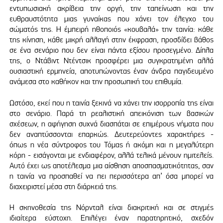
εντυπωσιακή ακρίβεια την οργή, την ταπείνωση και την
ευθραυστότητα μιας γυναίκας που χάνει τον έλεγχο του
σώματός της. Η έμπειρή ηθοποιός «κουβαλά» την ταινία: κάθε
της κίνηση, κάθε μικρή αλλαγή στην έκφραση, προσδίδει βάθος
σε ένα σενάριο που δεν είναι πάντα εξίσου προσεγμένο. Δίπλα
της, ο Ντάβιντ Ντέντσικ προσφέρει μια συγκρατημένη αλλά
ουσιαστική ερμηνεία, αποτυπώνοντας έναν άνδρα παγιδευμένο
ανάμεσα στο καθήκον και την προσωπική του επιθυμία.
Ωστόσο, εκεί που η ταινία ξεκινά να χάνει την ισορροπία της είναι
στο σενάριο. Παρά τη ρεαλιστική απεικόνιση των βασικών
σχέσεων, η αφήγηση συχνά διασπάται σε επιμέρους νήματα που
δεν αναπτύσσονται επαρκώς. Δευτερεύοντες χαρακτήρες -
όπως η νέα σύντροφος του Τόμας ή ακόμη και η μεγαλύτερη
κόρη - εισάγονται με ενδιαφέρον, αλλά τελικά μένουν ημιτελείς.
Αυτό έχει ως αποτέλεσμα μια αίσθηση αποσπασματικότητας, σαν
η ταινία να προσπαθεί να πει περισσότερα απ’ όσα μπορεί να
διαχειριστεί μέσα στη διάρκειά της.
Η σκηνοθεσία της Νόρνταλ είναι διακριτική και σε στιγμές
ιδιαίτερα εύστοχη. Επιλέγει έναν παρατηρητικό, σχεδόν