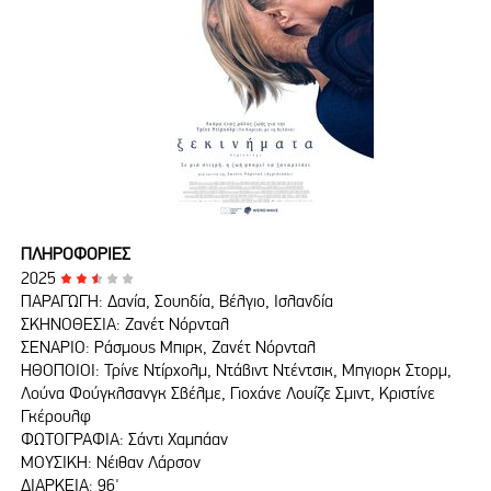
ΠΛΗΡΟΦΟΡΙΕΣ
2025
ΠΑΡΑΓΩΓΗ: Δανία, Σουηδία, Βέλγιο, Ισλανδία
ΣΚΗΝΟΘΕΣΙΑ: Ζανέτ Νόρνταλ
ΣΕΝΑΡΙΟ: Ράσμους Μπιρκ, Ζανέτ Νόρνταλ
ΗΘΟΠΟΙΟΙ: Τρίνε Ντίρχολμ, Ντάβιντ Ντέντσικ, Μπγιορκ Στορμ,
Λούνα Φούγκλσανγκ Σβέλμε, Γιοχάνε Λουίζε Σμιντ, Κριστίνε
Γκέρουλφ
ΦΩΤΟΓΡΑΦΙΑ: Σάντι Χαμπάαν
ΜΟΥΣΙΚΗ: Νέιθαν Λάρσον
ΔΙΑΡΚΕΙΑ: 96'