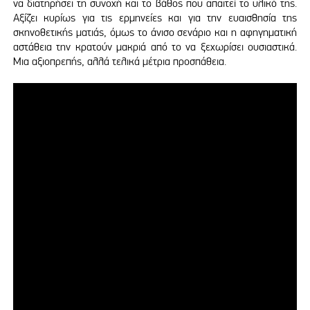
να διατηρήσει τη συνοχή και το βάθος που απαιτεί το υλικό της.
Αξίζει κυρίως για τις ερμηνείες και για την ευαισθησία της
σκηνοθετικής ματιάς, όμως το άνισο σενάριο και η αφηγηματική
αστάθεια την κρατούν μακριά από το να ξεχωρίσει ουσιαστικά.
Μια αξιοπρεπής, αλλά τελικά μέτρια προσπάθεια.