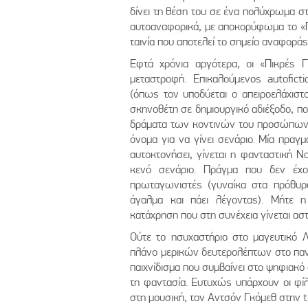
δίνει τη θέση του σε ένα πολύχρωμα στυ
αυτοαναφορικά, με αποκορύφωμα το «Π
ταινία που αποτελεί το σημείο αναφοράς
Εφτά χρόνια αργότερα, οι «Πικρές 
μεταστροφή. Επικαλούμενος autofict
(όπως τον υποδύεται ο απειροελάχισ
σκηνοθέτη σε δημιουργικό αδιέξοδο, πο
δράματα των κοντινών του προσώπων. 
όνομα για να γίνει σενάριο. Μία πραγμ
αυτοκτονήσει, γίνεται η φανταστική Να
κενό σενάριο. Πράγμα που δεν έχο
πρωταγωνιστές (γυναίκα στα πρόθυρα
άγαλμα και πάει λέγοντας). Μήτε η
κατάχρηση που στη συνέχεια γίνεται αστ
Ούτε το ησυχαστήριο στο μαγευτικό Λ
πλάνο μερικών δευτερολέπτων στο πανί.
παιχνίδισμα που συμβαίνει στο ψηφιακό
τη φαντασία. Ευτυχώς υπάρχουν οι φίλο
στη μουσική, τον Αντσόν Γκόμεθ στην 