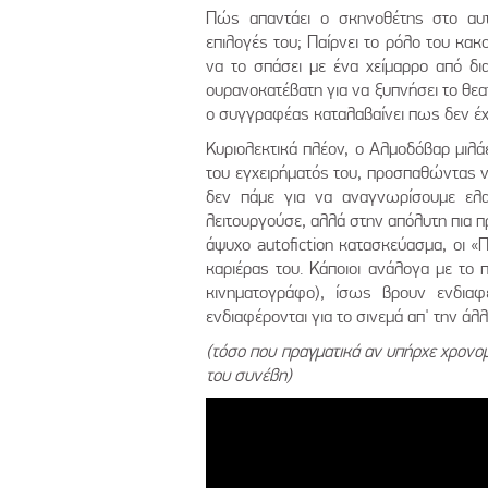
Πώς απαντάει ο σκηνοθέτης στο αυτ
επιλογές του; Παίρνει το ρόλο του κακο
να το σπάσει με ένα χείμαρρο από δια
ουρανοκατέβατη για να ξυπνήσει το θεατ
ο συγγραφέας καταλαβαίνει πως δεν έχ
Κυριολεκτικά πλέον, ο Αλμοδόβαρ μιλά
του εγχειρήματός του, προσπαθώντας να
δεν πάμε για να αναγνωρίσουμε ελα
λειτουργούσε, αλλά στην απόλυτη πια π
άψυχο autofiction κατασκεύασμα, οι «Π
καριέρας του. Κάποιοι ανάλογα με το
κινηματογράφο), ίσως βρουν ενδιαφέ
ενδιαφέρονται για το σινεμά απ' την ά
(τόσο που πραγματικά αν υπήρχε χρονομ
του συνέβη)