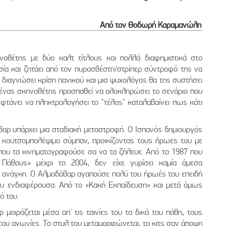
Από τον Θοδωρή Καραμανώλη
οθέτης με δύο καλτ τίτλους και πολλά διαφημιστικά στο
εσία και ζητάει από τον πυροσβέστη/στρίπερ σύντροφό της να
α διαγνώσει κρίση πανικού και μια ψυχολόγος θα της συστήσει
26 ένας σκηνοθέτης προσπαθεί να ολοκληρώσει το σενάριο που
 φτάνει να πληκτρολογήσει το "τέλος" καταλαβαίνει πως κάτι
αρ υπάρχει μια σταδιακή μεταστροφή. Ο Ισπανός δημιουργός
να κουτσομπολέψιμο σύμπαν, προικίζοντας τους ήρωες του με
που τα κινηματογραφούσε σα να τα ζήλευε. Από το 1987 που
 Πάθους» μέχρι το 2004, δεν είχε γυρίσει καμία άμεσα
ίχε ανάγκη. Ο Αλμοδόβαρ αγαπούσε πολύ του ήρωές του επειδή
υ ενδιαφέρουσα. Από το «Κακή Εκπαίδευση» και μετά όμως
τό του.
μοιράζεται μέσα απ' τις ταινίες του τα δικά του πάθη, τους
του αγωνίες. Το στυλ του μεταμορφώνεται, το κιτς σαν άποψη