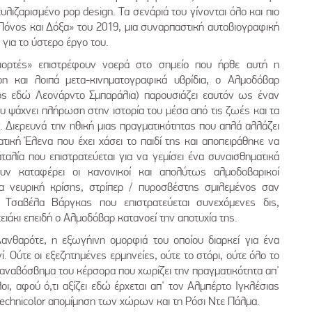
λιζαρισμένο pop design. Τα σενάριά του γίνονται όλο και πιο
όνος και Δόξα» του 2019, μια συναρπαστική αυτοβιογραφική
 για το ύστερο έργο του.
Γιορτές» επιστρέφουν νοερά στο σημείο που ήρθε αυτή η
ion και λοιπά μετα-κινηματογραφικά υβρίδια, ο Αλμοδόβαρ
τος εδώ Λεονάρντο Σμπαράλια) παρουσιάζει εαυτόν ως έναν
υ ψάχνει πλήρωση στην ιστορία του μέσα από τις ζωές και τα
Διερευνά την ηθική μιας πραγματικότητας που απλά αλλάζει
ατική Έλενα που έχει χάσει το παιδί της και αποπειράθηκε να
ταλία που επιστρατεύεται για να γεμίσει ένα συναισθηματικά
υν καταφέρει οι κανονικοί και απολύτως αλμοδοβαρικοί
 νευρική κρίσης, στρίπερ / πυροσβέστης σμιλεμένος σαν
 Τσαβέλα Βάργκας που επιστρατεύεται συνεχόμενες δις,
ειάκι επειδή ο Αλμοδόβαρ κατανοεί την αποτυχία της.
ανθαρότε, η εξωγήινη ομορφιά του οποίου διαρκεί για ένα
 Ούτε οι εξεζητημένες ερμηνείες, ούτε το στόρι, ούτε όλο το
 αναβόσβημα του κέρσορα που χωρίζει την πραγματικότητα απ'
ι, αφού ό,τι αξίζει εδώ έρχεται απ' τον Αλμπέρτο Ιγκλέσιας
technicolor απομίμηση των χώρων και τη Ρόσι Ντε Πάλμα.