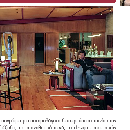
υπογράφει μια αυτομολόγητα δευτερεύουσα ταινία στην
διέξοδο, το σκηνοθετικό κενό, το design εσωτερικών