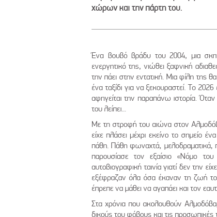
χώρων και την πάρτη του.
Ένα βουβό βράδυ του 2004, μια σκην
ενεργητικό της, νιώθει ξαφνική αδιαθ
την πάει στην εντατική. Μια φίλη της θ
ένα ταξίδι για να ξεκουραστεί. Το 20
αφηγείται την παραπάνω ιστορία. Όταν
του λείπει...
Με τη στροφή του αιώνα στον Αλμοδόβ
είχε πλάσει μέχρι εκείνο το σημείο έ
πάθη. Πάθη φωναχτά, μελοδραματικά, 
παρουσίασε τον εξαίσιο «Νόμο του
αυτοβιογραφική ταινία γιατί δεν την ε
εξέφραζαν όλα όσα έκαναν τη ζωή το
έπρεπε να μάθει να αγαπάει και τον εαυ
Στα χρόνια που ακολουθούν Αλμοδόβαρ 
δικούς του φόβους και τις προσωπικές 