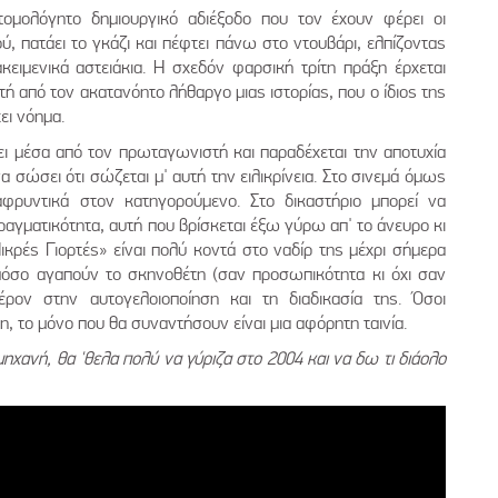
ομολόγητο δημιουργικό αδιέξοδο που τον έχουν φέρει οι
ύ, πατάει το γκάζι και πέφτει πάνω στο ντουβάρι, ελπίζοντας
κειμενικά αστειάκια. Η σχεδόν φαρσική τρίτη πράξη έρχεται
ή από τον ακατανόητο λήθαργο μιας ιστορίας, που ο ίδιος της
ει νόημα.
ει μέσα από τον πρωταγωνιστή και παραδέχεται την αποτυχία
 σώσει ότι σώζεται μ' αυτή την ειλικρίνεια. Στο σινεμά όμως
φρυντικά στον κατηγορούμενο. Στο δικαστήριο μπορεί να
ραγματικότητα, αυτή που βρίσκεται έξω γύρω απ' το άνευρο κι
ικρές Γιορτές» είναι πολύ κοντά στο ναδίρ της μέχρι σήμερα
 πόσο αγαπούν το σκηνοθέτη (σαν προσωπικότητα κι όχι σαν
ρον στην αυτογελοιοποίηση και τη διαδικασία της. Όσοι
λλη, το μόνο που θα συναντήσουν είναι μια αφόρητη ταινία.
ηχανή, θα 'θελα πολύ να γύριζα στο 2004 και να δω τι διάολο