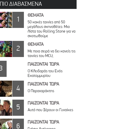
 ΠΙΟ ΔΙΑΒΑΣΜΕΝΑ
ΘΕΜΑΤΑ
1
50 κακές ταινίες από 50
μεγάλους σκηνοθέτες: Μια
λίστα του Rolling Stone για να
σκοτωθούμε
ΘΕΜΑΤΑ
2
Με ποια σειρά να δει κανείς τις
ταινίες του MCU;
ΠΑΙΖΟΝΤΑΙ ΤΩΡΑ
3
Ο Κλειδαράς του Ενός
Εκατομμυρίου
ΠΑΙΖΟΝΤΑΙ ΤΩΡΑ
4
Ο Παραχαράκτης
ΠΑΙΖΟΝΤΑΙ ΤΩΡΑ
5
Αυτό που Ξέρουν οι Γυναίκες
ΠΑΙΖΟΝΤΑΙ ΤΩΡΑ
6
Γνήσιο Αντίγραφο