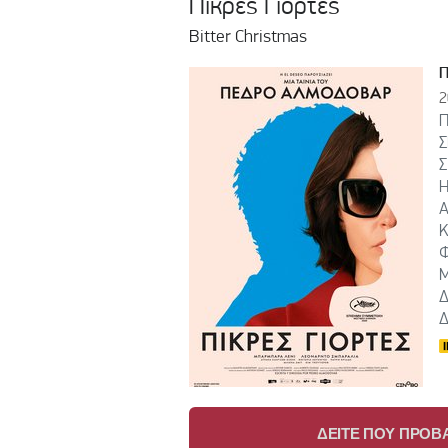
Πικρές Γιορτές
Bitter Christmas
2
Π
Σ
Σ
Η
Α
Κ
Φ
Μ
Δ
Δ
ΔΕΙΤΕ ΠΟΥ ΠΡΟΒΑ