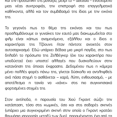
και την προσωπική της μοναξιά, μέχρι το – αβέβαιο - ενδεχόμενο
μιας νέας συντροφιάς, την επιστροφή στα επαγγελματικά
καθήκοντα, αλλά και τον συμβιβασμό της ίδιας με την εικόνα
της.
Το γεγονός πως το θέμα της εικόνας και του πως
προσλαμβάνουμε οι γυναίκες τον εαυτό μας διακωμωδείται στο
φιλμ είναι κάπως αναμενόμενο, εξάλλου και ο ίδιος ο
χαρακτήρας της Τζόουνς ήταν πάντοτε ανοιχτός στον
αυτοσαρκασμό. Εδώ υπάρχει βέβαια μια μικρή παγίδα, στο πως
δηλαδή το πρόσωπο της Ζελβέγκερ (όχι του χαρακτήρα που
υποδύεται) έχει υποστεί αλλαγές που δυσκολεύουν στην
κατανόηση της όποιας έκφρασης. Δεδομένου πως η κάμερα
μένει πολλές φορές πάνω της, γίνεται δύσκολο να αντιληφθείς
ανά πάσα στιγμή τι αισθάνεται – χαρά; λύπη; ενθουσιασμό; - με
αποτέλεσμα η ταινία να «χάνει» στις πιο συγκινησιακά
φορτισμένες στιγμές της.
Στον αντίποδα, η παρουσία του Χιού Γκραντ σώζει την
κατάσταση, τόσο στις κωμικές, όσο και στις σοβαρές σκηνές
(υπάρχει μια συγκεκριμένη σκηνή στην οποία ο Γκραντ κρατάει
θαυμάσια ισορροπία μεταξύ των δυο), παραμένοντας ένα από τα