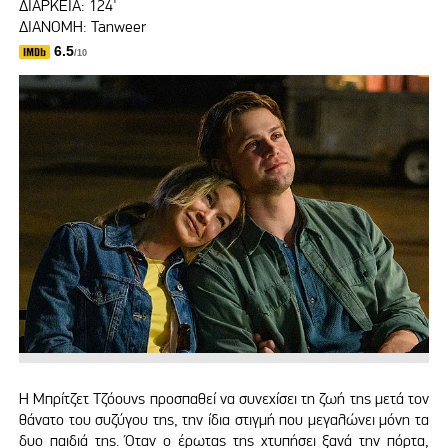
ΔΙΑΡΚΕΙΑ: 124'
ΔΙΑΝΟΜΗ: Tanweer
6.5
/10
Η Μπρίτζετ Τζόουνς προσπαθεί να συνεχίσει τη ζωή της μετά τον
θάνατο του συζύγου της, την ίδια στιγμή που μεγαλώνει μόνη τα
δυο παιδιά της. Όταν ο έρωτας της χτυπήσει ξανά την πόρτα,