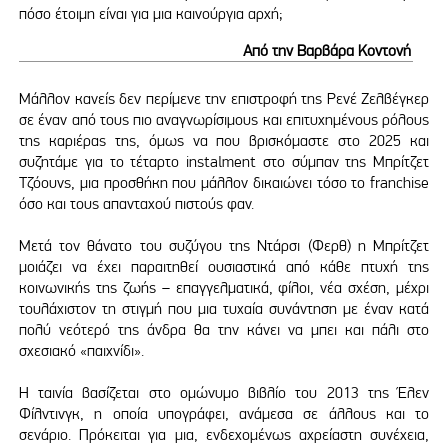
πόσο έτοιμη είναι για μια καινούργια αρχή;
Από την Βαρβάρα Κοντονή
Μάλλον κανείς δεν περίμενε την επιστροφή της Ρενέ Ζελβέγκερ
σε έναν από τους πιο αναγνωρίσιμους και επιτυχημένους ρόλους
της καριέρας της, όμως να που βρισκόμαστε στο 2025 και
συζητάμε για το τέταρτο instalment στο σύμπαν της Μπρίτζετ
Τζόουνς, μια προσθήκη που μάλλον δικαιώνει τόσο το franchise
όσο και τους απανταχού πιστούς φαν.
Μετά τον θάνατο του συζύγου της Ντάρσι (Φερθ) η Μπρίτζετ
μοιάζει να έχει παραιτηθεί ουσιαστικά από κάθε πτυχή της
κοινωνικής της ζωής – επαγγελματικά, φίλοι, νέα σχέση, μέχρι
τουλάχιστον τη στιγμή που μια τυχαία συνάντηση με έναν κατά
πολύ νεότερό της άνδρα θα την κάνει να μπει και πάλι στο
σχεσιακό «παιχνίδι».
Η ταινία βασίζεται στο ομώνυμο βιβλίο του 2013 της Έλεν
Φίλντινγκ, η οποία υπογράφει, ανάμεσα σε άλλους και το
σενάριο. Πρόκειται για μια, ενδεχομένως αχρείαστη συνέχεια,