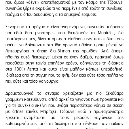
που όμως «δένει» αποτελεσματικά με τον κόσμο της Τζόουνς,
συνεπώς ξέρεις ακριβώς τι να περιμένεις από τούτη τη συνέχεια,
πράγμα διόλου δεδομένο για τα σημερινά sequels.
Σεναριακά τα πράγματα είναι αναμενόμενα, συνεπώς υπάρχουν
και εδώ δυο μνηστήρες που διεκδικούν τη Μπρίτζετ, όχι
ταυτόχρονα μεν, δίνεται όμως η αίσθηση πως και οι δυο τους
πρέπει να βρίσκονται στο ίδιο χρονικό πλαίσιο προκειμένου να
λειτουργήσει η όποια διεκδίκηση της ηρωίδας. Από άποψη
πλοκής αυτό λειτουργεί μέχρι σε έναν βαθμό, πρακτικά όμως
προσθέτει στην ταινία επιπλέον χρόνο, οδηγώντας τη διάρκεια
στα 130(!) λεπτά και αυτό είναι μάλλον κάπως υπερβολικό,
ιδιαίτερα από τη στιγμή που το φιλμ δεν έχει ούτε τόσα πολλά να
πει, ούτε και τόσο καινούργια.
Δραματουργικά το σενάριο χρειαζόταν μια πιο ξεκάθαρα
γραμμένη κατεύθυνση, αλλά αρκεί το γεγονός πως πρόκειται και
για τη συνέχεια εκείνη που βγάζει περισσότερο νόημα σε σχέση
με άλλες ταινίες Μπρίτζετ Τζόουνς. Εδώ η πρωταγωνίστρια
έρχεται αντιμέτωπη με τους μικρούς «αγώνες» της
καθημερινότητας, από τη διαχείριση του πένθους των παιδιών