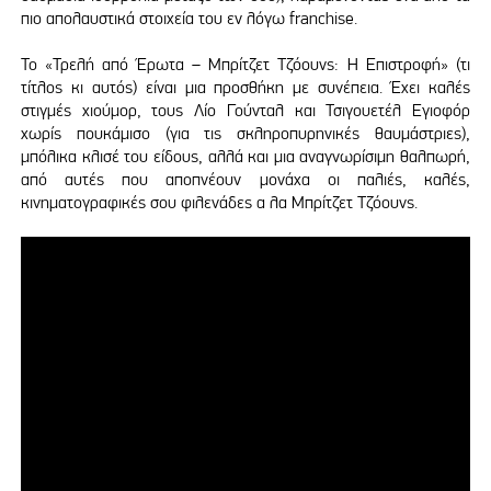
πιο απολαυστικά στοιχεία του εν λόγω franchise.
Το «Τρελή από Έρωτα – Μπρίτζετ Τζόουνς: Η Επιστροφή» (τι
τίτλος κι αυτός) είναι μια προσθήκη με συνέπεια. Έχει καλές
στιγμές χιούμορ, τους Λίο Γούνταλ και Τσιγουετέλ Εγιοφόρ
χωρίς πουκάμισο (για τις σκληροπυρηνικές θαυμάστριες),
μπόλικα κλισέ του είδους, αλλά και μια αναγνωρίσιμη θαλπωρή,
από αυτές που αποπνέουν μονάχα οι παλιές, καλές,
κινηματογραφικές σου φιλενάδες α λα Μπρίτζετ Τζόουνς.