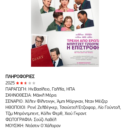
ΠΛΗΡΟΦΟΡΙΕΣ
2025
ΠΑΡΑΓΩΓΗ: Ην.Βασίλειο, Γαλλία, ΗΠΑ
ΣΚΗΝΟΘΕΣΙΑ: Μάικλ Μόρις
ΣΕΝΑΡΙΟ: Χέλεν Φίλντινγκ, Άμπι Μόργκαν, Νταν Μέιζερ
ΗΘΟΠΟΙΟΙ: Ρενέ Ζελβέγκερ, Τσιούετελ Έτζιοφορ, Λίο Γούντολ,
Τζιμ Μπρόντμπεντ, Κόλιν Φερθ, Χιού Γκραντ
ΦΩΤΟΓΡΑΦΙΑ: Σούζι Λαβέλ
ΜΟΥΣΙΚΗ: Ντάστιν Ο'Χάλοραν