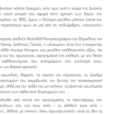
 λεγόταν κάποτε Δαχομέη, ούτε πως αυτή η χώρα της Δυτικής
λύ κοινή ιστορία που αφορά στην αρπαγή των δικών της
κράτες το 1892, όμως η δεύτερη μεγάλου μήκους ταινία της
γο περισσότερο φως σε μια από τις πολυάριθμες, «σκοτεινές»
όσφατο Διεθνές Φεστιβάλ Κινηματογράφου του Βερολίνου και
 Όσκαρ Διεθνούς Ταινίας, η «Δαχομέη» είναι ένα ντοκιμαντέρ
 αλλά πηγαίας δύναμης και μεγάλης καλλιτεχνικής αξίας, όχι
αι για την πρωτότυπη, αφηγηματική της επιλογή, με την Ντιόπ
 καλλιτεχνήματα που επιστρέφουν στη γενέτειρά τους,
ν ως βασικό αφηγητή.
σωκλείει, θαρρείς, τα πέρατα του σύμπαντος, το άγαλμα
ρατεταμένη του αιχμαλωσία, την ξενιτιά, την αποικιοκρατική
σμό, αλλά και τον φόβο του μη ανήκειν, εγείροντας ερωτήματα
όνους των πάλαι ποτέ δημιουργών του.
λουθεί από κοντά την προετοιμασία, το πακετάρισμα, την
ιοτήτων στο νέο τους σπίτι – το αληθινό τους σπίτι –
νς, άλλοτε με σκηνές όπου πρωταγωνιστές είναι τα ίδια τα