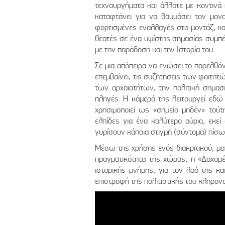
τεχνουργήματα και άλλοτε με κοντιν
καταφτάνει για να θαυμάσει τον μονα
φορτισμένες εναλλαγές στο μοντάζ, κα
θεατές σε ένα υψίστης σημασίας συμπέ
με την παράδοση και την Ιστορία του.
Σε μια απόπειρα να ενώσει το παρελθόν
επεμβαίνει, τις συζητήσεις των φοιτητ
των αρχαιοτήτων, την πολιτική σημασί
πληγές. Η κάμερά της λειτουργεί εδώ
χρησιμοποιεί ως «σημείο μηδέν» τούτη
ελπίδες για ένα καλύτερο αύριο, εκεί
γυρίσουν κάποια στιγμή (σύντομα) πίσ
Μέσω της χρήσης ενός διακριτικού, μα
πραγματικότητα της χώρας, η «Δαχομέ
ιστορικής μνήμης, για τον λαό της κα
επιστροφή της πολιτιστικής του κληρονο