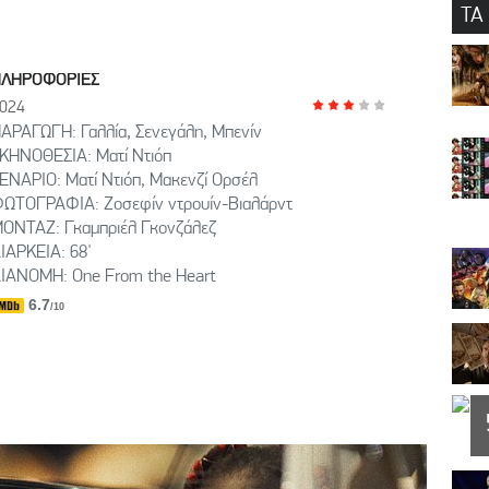
ΤΑ
ΠΛΗΡΟΦΟΡΙΕΣ
024
ΑΡΑΓΩΓΗ: Γαλλία, Σενεγάλη, Μπενίν
ΚΗΝΟΘΕΣΙΑ: Ματί Ντιόπ
ΕΝΑΡΙΟ: Ματί Ντιόπ, Μακενζί Ορσέλ
ΩΤΟΓΡΑΦΙΑ: Ζοσεφίν ντρουίν-Βιαλάρντ
ΟΝΤΑΖ: Γκαμπριέλ Γκονζάλεζ
ΙΑΡΚΕΙΑ: 68'
ΙΑΝΟΜΗ: One From the Heart
6.7
/10