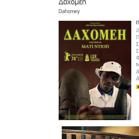
Δαχομέη
Dahomey
2
Π
Σ
Σ
Φ
Μ
Δ
Δ