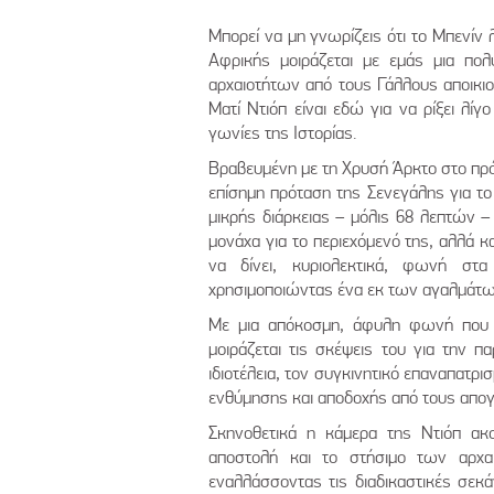
Μπορεί να μη γνωρίζεις ότι το Μπενίν
Αφρικής μοιράζεται με εμάς μια πο
αρχαιοτήτων από τους Γάλλους αποικιο
Ματί Ντιόπ είναι εδώ για να ρίξει λί
γωνίες της Ιστορίας.
Βραβευμένη με τη Χρυσή Άρκτο στο πρ
επίσημη πρόταση της Σενεγάλης για το
μικρής διάρκειας – μόλις 68 λεπτών –
μονάχα για το περιεχόμενό της, αλλά κ
να δίνει, κυριολεκτικά, φωνή στα
χρησιμοποιώντας ένα εκ των αγαλμάτω
Με μια απόκοσμη, άφυλη φωνή που ε
μοιράζεται τις σκέψεις του για την πα
ιδιοτέλεια, τον συγκινητικό επαναπατρι
ενθύμησης και αποδοχής από τους απογ
Σκηνοθετικά η κάμερα της Ντιόπ ακο
αποστολή και το στήσιμο των αρχα
εναλλάσσοντας τις διαδικαστικές σεκά