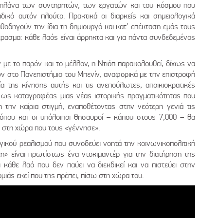
ά πλάνα των συντηρητών, των εργατών και του κόσμου που
δικό αυτόν πλούτο. Πρακτικά οι διαρκείς και σημειολογικά
θοδηγούν την ίδια τη δημιουργό και κατ’ επέκταση εμάς τους
ρασμα: κάθε λαός είναι άρρηκτα και για πάντα συνδεδεμένος
 με το παρόν και το μέλλον, η Ντιόπ παρακολουθεί, δίχως να
ών στο Πανεπιστήμιο του Μπενίν, αναφορικά με την επιστροφή
α της κίνησης αυτής και τις ανεπούλωτες, αποικιοκρατικές
 ως καταγραφέας μιας νέας ιστορικής πραγματικότητας που
 την καίρια στιγμή, εναποθέτοντας στην νεότερη γενιά τις
 όπου και οι υπόλοιποι θησαυροί – κάπου στους 7,000 – θα
ω στη χώρα που τους «γέννησε».
γικού ρεαλισμού που συνοδεύει νοητά την κοινωνικοπολιτική
η» είναι πρωτίστως ένα ντοκιμαντέρ για την διατήρηση της
ι κάθε λαό που δεν παύει να διεκδικεί και να πιστεύει στην
μιάς εκεί που της πρέπει, πίσω στη χώρα του.