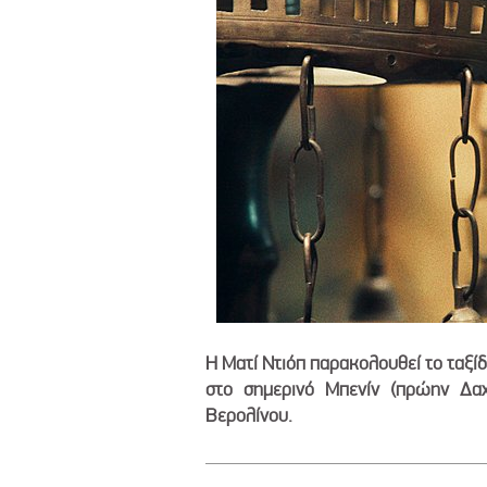
Η Ματί Ντιόπ παρακολουθεί το ταξί
στο σημερινό Μπενίν (πρώην Δαχ
Βερολίνου.