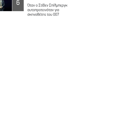
6
Όταν ο Στίβεν Σπίλμπεργκ
αυτοπροτεινόταν για
σκηνοθέτης του 007