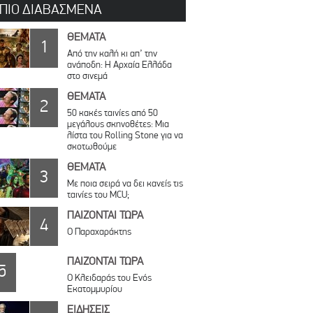
 ΠΙΟ ΔΙΑΒΑΣΜΕΝΑ
ΘΕΜΑΤΑ
1
Από την καλή κι απ’ την
ανάποδη: Η Αρχαία Ελλάδα
στο σινεμά
ΘΕΜΑΤΑ
2
50 κακές ταινίες από 50
μεγάλους σκηνοθέτες: Μια
λίστα του Rolling Stone για να
σκοτωθούμε
ΘΕΜΑΤΑ
3
Με ποια σειρά να δει κανείς τις
ταινίες του MCU;
ΠΑΙΖΟΝΤΑΙ ΤΩΡΑ
4
Ο Παραχαράκτης
ΠΑΙΖΟΝΤΑΙ ΤΩΡΑ
5
Ο Κλειδαράς του Ενός
Εκατομμυρίου
ΕΙΔΗΣΕΙΣ