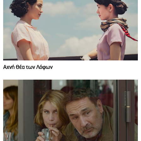
Αχνή Θέα των Λόφων