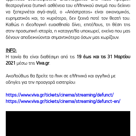
θεατρογένεια (τυπική ασθένεια του ελληνικού σινεμά που δείχνει
να ξεπερνιέται σιγά-σιγά), ο «Απόστρατος» είναι οικονομικός,
ευρηματικός και, το κυριότερο, δεν ξεχνά ποτέ τον θεατή του.
Καθώς η ιδεολογική ευαισθησία δίνει, επιτέλους, τη θέση της
στην προσωπική ιστορία, η καταγγελία υποχωρεί, εκείνα που μας
δένουν αποδεικνύονται σημαντικότερα όσων μας χωρίζουν.
INFO:
Η ταινία θα είναι διαθέσιμη από τις
19 έως και τις 31 Μαρτίου
2021
μέσω της
Viva.gr
.
Ακολούθως θα βρείτε τα λινκ σε ελληνικά και αγγλικά με
οδηγίες για την προαγορά εισιτηρίου:
https://www.viva.gr/tickets/cinema/streaming/defunct/
https://www.viva.gr/tickets/cinema/streaming/defunct-en/