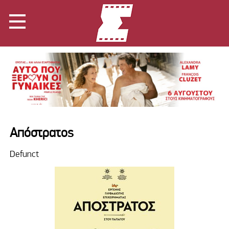
Απόστρατος
Defunct