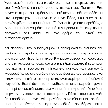
Ένας νεαρός πωλητής μηχανών espresso, επιστρέφει στο σπίτι
του βενιζελικού παππού του στην περιοχή του Παπάγου. Εκεί
συναντιέται με τους φίλους της παιδικής του ηλικίας αλλά και
τον «παράταιρο» κομμουνιστή γείτονα Βάσο, που ήταν ο πιο
στενός φίλος του παππού του. Σ' ένα σπίτι γεμάτο παρελθόν, ο
Άρης θα πρέπει να μάθει μυστικά της προσωπικής ιστορίας του
προγόνου του αλλά και τον δρόμο του δικού του
αυτοπροσδιορισμού.
Να προλάβω την ομολογουμένως παλιομοδίτικη αίσθηση που
αναδίδει η περίληψη ενός έργου ουσιαστικά μακριά από τα
απόνερα του Νέου Ελληνικού Κινηματογράφου και κυριότερα
από την, κατανοητά ίσως, συντηρητική (και διχαστική) εντύπωση
που αφήνει η εξοντωτική πλειοψηφία εκείνων των ταινιών. Ο
Μαυροειδής, με ένα σενάριο που στις βασικές του γραμμές είναι
οικονομικό, επιτόπιο, χιουμοριστικά αναγνωρίσιμο και διαλογικά
ευφραδές, θεμελιώνει μια σκηνοθεσία επίσης ευφραδή, γόνιμη
και περίπου ακατάπαυστα αφηγηματικά αιτιοκρατική. Οι σχέσεις
παίρνουν τον χρόνο τους, η σχέση με τον Βάσο – που στο φινάλε
θα παραδώσει κι ένα twist μεγάλης συναισθηματικής ορμής -
αποκτά με άνεση το περίτεχνο ειδικό της βάρος και η