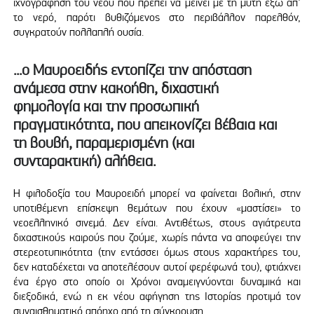
ιχνογράφηση του νέου που πρέπει να μείνει με τη μύτη έξω απ'
το νερό, παρότι βυθιζόμενος στο περιβάλλον παρελθόν,
συγκρατούν πολλαπλή ουσία.
...ο Μαυροειδής εντοπίζει την απόσταση
ανάμεσα στην κακοήθη, διχαστική
φημολογία και την προσωπική
πραγματικότητα, που απεικονίζει βέβαια και
τη βουβή, παραμερισμένη (και
συνταρακτική) αλήθεια.
Η φιλοδοξία του Μαυροειδή μπορεί να φαίνεται βολική, στην
υποτιθέμενη επίσκεψη θεμάτων που έχουν «μαστίσει» το
νεοελληνικό σινεμά. Δεν είναι. Αντιθέτως, στους αγιάτρευτα
διχαστικούς καιρούς που ζούμε, χωρίς πάντα να αποφεύγει την
στερεοτυπικότητα (την εντάσσει όμως στους χαρακτήρες του,
δεν καταδέχεται να αποτελέσουν αυτοί φερέφωνά του), φτιάχνει
ένα έργο στο οποίο οι Χρόνοι αναμειγνύονται δυναμικά και
διεξοδικά, ενώ η εκ νέου αφήγηση της Ιστορίας προτιμά τον
συναισθηματικό απόηχο από τη σύγκρουση.