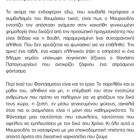
Το ακόμα πιο ενδιαφέρον εδώ, που κουβαλά περήφανα ο
συμβολισμός του θαυμάσιου twist, είναι πως ο Μαυροειδής
εντοπίζει την απόσταση ανάμεσα στην κακοήθη γενικευμένη
φημολογία (που διχάζει) από την προσωπική πραγματικότητα που
είναι βέβαια και η βουβή, παραμερισμένη (και συνταρακτική)
αλήθεια. Που δεν χρειάζεται να φωνασκεί για να επιβληθεί. Της
αρκεί ένα τάβλι, ένα καφές ελληνικός (πάει ο εσπρέσο) κι ένα
βλέμμα γεμάτο υπόκωφη συγκίνηση (έξοχος ο Θανάσης
Παπαγεωργίου) που αντικρίζει ξάφνου ένα απρόσμενο
φάντασμα.
Περί (και) του Φαντάσματος είναι και το έργο. Το παρελθόν και οι
μύθοι του, αληθινοί και μη, η επέμβασή του στον ενεστώτα
ανθρώπων που πρέπει να παλέψουν για να φτιάξουν τον δικό
τους χώρο, η ζεστή, εν μέσω γενικευμένου ψύχους, αγκαλιά
όταν πια οι αναμνήσεις είναι η μόνη σου καθημερινότητα. Το
Φάντασμα μιας ταυτότητας που εσωκλείεις, ταυτότητας που
οφείλεις να εμπλουτίσεις με τον δικό σου Χρόνο. Κι όλα αυτά ο
Μαυροειδής τα καταφέρνει με μια εποικοδομητική ηπιότητα που
απαντά άριστα στο διχαστικό ναρκοπέδιο που ζούμε.