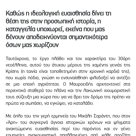
Καθώς η ιδεολογική ευαισθησία δίνει τη
θέση της στην προσωπική ιστορία, η
καταγγελία υποχωρεί, εκείνα που μας
δένουν αποδεικνύονται σημαντικότερα
όσων μας χωρίζουν
Ταυτόχρονα, το έργο πλάθει και τον χαρακτήρα του 30άρη
νεοέλληνα, αυτού του άτυχου μέρους της χαμένης γενιάς της
Κρίσης (η ταινία είναι τοποθετημένη στην χρονική καρδιά της),
που χωρίς πόδια, γνώση κι ενσυναίσθηση φιλοδοξεί να αντέξει
σε μια εποχή αγριότητας. Ο Μαυροειδής αρχιτεκτονεί στα
περιεκτικά σταθερά του πλάνα και την λακωνική χιουμοριστική
τους σύζευξη μια χώρα που για να βρει τον δρόμο της πρέπει να
πρώτα να σωπάσει, να εγκύψει, να καταλάβει.
Με όπλο του την γερή ερμηνεία του Μιχάλη Σαράντη, που στον
«Άρη» του συγκερνά άγνοια ιστορικών χρόνων και ψήγματα
ανακτώμενης ευαισθησίας περί του παρόντος και εν γένει
ερμηνείες ανακουφιστικά απαλλαγμένες από κάθε προζάτη