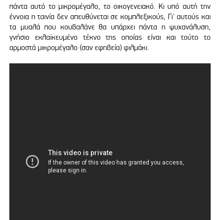
πάντα αυτό το μικρομέγαλο, το οικογενειακό. Κι υπό αυτή την
έννοια η ταινία δεν απευθύνεται σε κομπλεξικούς, Γι' αυτούς και
τα μυαλά που κουβαλάνε θα υπάρχει πάντα η ψυχανάλυση,
γνήσιο εκλαϊκευμένο τέκνο της οποίας είναι και τούτο το
αρμοστά μικρομέγαλο (σαν εφηβεία) φιλμάκι.