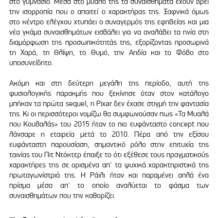
στο γυμνάσιο. Μέσα στο μυαλό της τα συναισθήματα έχουν βρει
την ισορροπία που ο απαιτεί ο χαρακτήρας της. Ξαφνικά όμως
στο κέντρο ελέγχου χτυπάει ο συναγερμός της εφηβείας και μια
νέα γκάμα συναισθημάτων εισβάλει για να αναλάβει τα ηνία στη
διαμόρφωση της προσωπικότητάς της, εξορίζοντας προσωρινά
τη Χαρά, τη Θλίψη, το Θυμό, την Αηδία και το Φόβο στο
υποσυνείδητο.
Ακόμη και στη δεύτερη μεγάλη της περίοδο, αυτή της
φυσιολογικής παρακμής που ξεκίνησε όταν στον κατάλογο
μπήκαν τα πρώτα sequel, η Pixar δεν έχασε στιγμή την φαντασία
της. Κι οι περισσότεροι νομίζω θα συμφωνούσαν πως «Τα Μυαλά
που Κουβαλάς» του 2015 ήταν το πιο ευφάνταστο concept που
λάνσαρε η εταιρεία μετά το 2010. Πέρα από την εξίσου
ευφάνταστη παρουσίαση, σημαντικό ρόλο στην επιτυχία της
ταινίας του Πιτ Ντόκτερ έπαιξε το ότι εξέθεσε τους πραγματικούς
χαρακτήρες της σε ορισμένα απ' τα ψυχικά χαρακτηριστικά της
πρωταγωνίστριά της. H Ράιλι ήταν και παραμένει απλά ένα
πρίσμα μέσα απ' το οποίο αναλύεται το φάσμα των
συναισθημάτων που την καθορίζει.