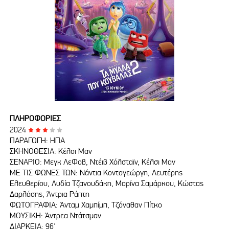
ΠΛΗΡΟΦΟΡΙΕΣ
2024
ΠΑΡΑΓΩΓΗ: ΗΠΑ
ΣΚΗΝΟΘΕΣΙΑ: Κέλσι Μαν
ΣΕΝΑΡΙΟ: Μεγκ ΛεΦοβ, Ντέιβ Χόλσταϊν, Κέλσι Μαν
ΜΕ ΤΙΣ ΦΩΝΕΣ ΤΩΝ: Νάντια Κοντογεώργη, Λευτέρης
Ελευθερίου, Λυδία Τζανουδάκη, Μαρίνα Σαμάρκου, Κώστας
∆αρλάσης, Άντρια Ράπτη
ΦΩΤΟΓΡΑΦΙΑ: Άνταμ Χαμπίμπ, Τζόναθαν Πίτκο
ΜΟΥΣΙΚΗ: Άντρεα Ντάτσμαν
ΔΙΑΡΚΕΙΑ: 96'