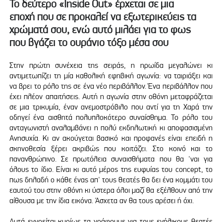
Το δεύτερο «Inside Out» έρχεται σε μια
εποχή που σε προκαλεί να εξωτερικεύεις τα
χρώματά σου, ενώ αυτό μιλάει για το φως
που βγάζει το ουράνιο τόξο μέσα σου
Στην πρώτη συνέχεια της σειράς, η ηρωίδα μεγαλώνει κι
αντιμετωπίζει τη μία καθολική εφηβική αγωνία: να ταιριάξει και
να βρει το ρόλο της σε ένα νέο περιβάλλον. Ένα περιβάλλον που
έχει πλέον απαιτήσεις. Αυτή η αγωνία στην οθόνη μεταφράζεται
σε μια τρικυμία, έναν ανεμοστρόβιλο που αντί για τη Χαρά την
οδηγεί ένα αισθητά πολυπλοκότερο συναίσθημα. Το ρόλο του
ανταγωνιστή αναλαμβάνει η πολύ εκδηλωτική κι αποφασισμένη
Ανησυχία. Κι αν ακούγεται βασικό και προφανές είναι επειδή η
σκηνοθεσία ξέρει ακριβώς που κοιτάζει. Στο κοινό και το
πανανθρώπινο. Σε πρωτόλεια συναισθήματα που θα 'ναι για
όλους το ίδιο. Είναι κι αυτό μέρος της ευφυίας του concept, το
πως δηλαδή ο κάθε ένας απ' τους θεατές θα δει ένα κομμάτι του
εαυτού του στην οθόνη κι ύστερα όλοι μαζί θα εξέλθουν από την
αίθουσα με την ίδια εικόνα. Άσχετα αν θα τους αρέσει ή όχι.
Αυτά εννοείται κυρίως τα γράφουμε για τους ενήλικους θεατές