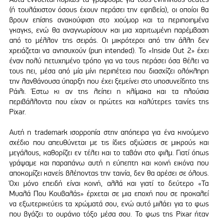
(ή τουλάχιστον όσους έχουν περάσει την εφηβεία), οι οποίοι θα
βρουν επίσης ανακούφιση στο χιούμορ και τα περιποιημένα
γκαγκς, ενώ θα αναγνωρίσουν και μια χαριτωμένη παρέμβαση
από το μέλλον της σειράς. Οι μικρότεροι από την άλλη δεν
χρειάζεται να ανησυχούν (pun intended). Το «Inside Out 2» έχει
έναν πολύ πετυχημένο τρόπο για να τους περάσει όσα θέλει να
τους πει, μέσα από μία μίνι περιπέτεια που διασχίζει ολόκληρη
την λανθάνουσα ύπαρξη που έχει ξεμείνει στο υποσυνείδητο της
Ράιλι. Έστω κι αν της λείπει η κλίμακα και τα πλούσια
περιβάλλοντα που είχαν οι πρώτες και καλύτερες ταινίες της
Pixar.
Αυτή η trademark ισορροπία στην απόπειρα για ένα κινούμενο
σχέδιο που απευθύνεται με τις ίδιες αξιώσεις σε μικρούς και
μεγάλους, καθορίζει εν τέλει και το ταβάνι στο φιλμ. Γιατί όπως
γράψαμε και παραπάνω αυτή η εύπεπτη και κοινή εικόνα που
αποκομίζει κανείς βλέποντας την ταινία, δεν θα αρέσει σε όλους.
Όχι μόνο επειδή είναι κοινή, αλλά και γιατί το δεύτερο «Τα
Μυαλά Που Κουβαλάς» έρχεται σε μια εποχή που σε προκαλεί
να εξωτερικεύεις τα χρώματά σου, ενώ αυτό μιλάει για το φως
που βγάζει το ουράνιο τόξο μέσα σου. Το φως της Pixar ήταν