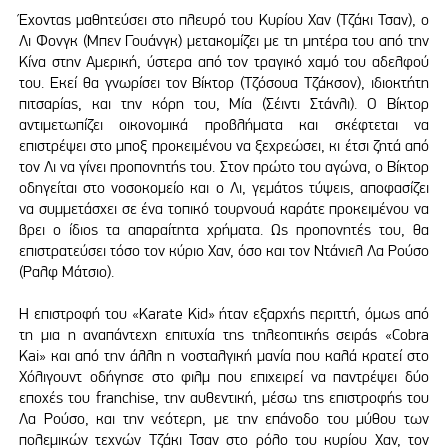
Έχοντας μαθητεύσει στο πλευρό του Κυρίου Χαν (Τζάκι Τσαν), ο
Λι Φονγκ (Μπεν Γουάνγκ) μετακομίζει με τη μητέρα του από την
Κίνα στην Αμερική, ύστερα από τον τραγικό χαμό του αδελφού
του. Εκεί θα γνωρίσει τον Βίκτορ (Τζόσουα Τζάκσον), ιδιοκτήτη
πιτσαρίας, και την κόρη του, Μία (Σέιντι Στάνλι). Ο Βίκτορ
αντιμετωπίζει οικονομικά προβλήματα και σκέφτεται να
επιστρέψει στο μποξ προκειμένου να ξεχρεώσει, κι έτσι ζητά από
τον Λι να γίνει προπονητής του. Στον πρώτο του αγώνα, ο Βίκτορ
οδηγείται στο νοσοκομείο και ο Λι, γεμάτος τύψεις, αποφασίζει
να συμμετάσχει σε ένα τοπικό τουρνουά καράτε προκειμένου να
βρει ο ίδιος τα απαραίτητα χρήματα. Ως προπονητές του, θα
επιστρατεύσει τόσο τον κύριο Χαν, όσο και τον Ντάνιελ Λα Ρούσο
(Ραλφ Μάτσιο).
Η επιστροφή του «Karate Kid» ήταν εξαρχής περιττή, όμως από
τη μια η αναπάντεχη επιτυχία της τηλεοπτικής σειράς «Cobra
Kai» και από την άλλη η νοσταλγική μανία που καλά κρατεί στο
Χόλιγουντ οδήγησε στο φιλμ που επιχειρεί να παντρέψει δύο
εποχές του franchise, την αυθεντική, μέσω της επιστροφής του
Λα Ρούσο, και την νεότερη, με την επάνοδο του μύθου των
πολεμικών τεχνών Τζάκι Τσαν στο ρόλο του κυρίου Χαν, τον