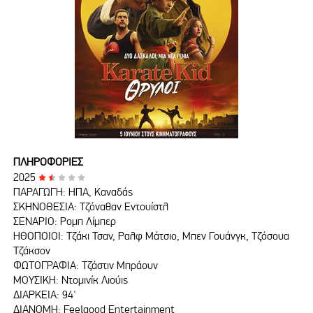
ΠΛΗΡΟΦΟΡΙΕΣ
2025
ΠΑΡΑΓΩΓΗ: ΗΠΑ, Καναδάς
ΣΚΗΝΟΘΕΣΙΑ: Τζόναθαν Εντουίστλ
ΣΕΝΑΡΙΟ: Ρομπ Λίμπερ
ΗΘΟΠΟΙΟΙ: Τζάκι Τσαν, Ραλφ Μάτσιο, Μπεν Γουάνγκ, Τζόσουα
Τζάκσον
ΦΩΤΟΓΡΑΦΙΑ: Τζάστιν Μπράουν
ΜΟΥΣΙΚΗ: Ντομινίκ Λιούις
ΔΙΑΡΚΕΙΑ: 94'
ΔΙΑΝΟΜΗ: Feelgood Entertainment