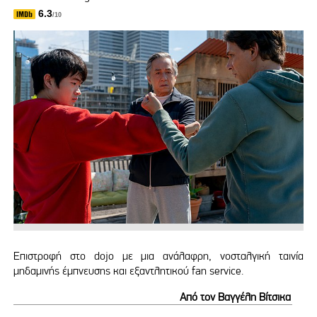
6.3
/10
Επιστροφή στο dojo με μια ανάλαφρη, νοσταλγική ταινία
μηδαμινής έμπνευσης και εξαντλητικού fan service.
Από τον Βαγγέλη Βίτσικα