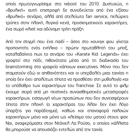
οποίο πρωτογνωρίσαμε στο reboot του 2010. Δυστυχώς, η
«θρυλική» αυτή επιστροφή δε συνοδεύεται από ένα εξίσου
«θρυλικό» σενάριο, αλλά από ατελείωτο fan service, πελώριες
τρύπες στην πλοκή, λογικά κενά, προσχηματικούς χαρακτήρες,
ένα σωρό κλισέ και αδύναμη τρίτη πράξη.
Από την στιγμή που ένα παιδί – άσος στο κουνγκ φου γίνεται
προπονητής ενός ενήλικα – πρώην πρωταθλητή του μποξ,
καταλαβαίνεις πως το σενάριο του «Karate Kid: Legends» έχει
γραφτεί στο πόδι, πιθανότατα μέσα από τη διαδικασία του
brainstorming στα γραφεία κάποιων executives. Μόνο που δεν
σταματούν εδώ οι απιθανότητες και οι υπερβολές μιας ταινίας η
οποία δεν έχει απολύτως τίποτα να προσθέσει στη μυθολογία και
το υπόβαθρο των χαρακτήρων του franchise. Σε αυτό το φιλμ
έχουμε σειρά από μη πειστικές συναισθηματικές μεταστροφές
χαρακτήρων, εισαγωγή νέων προσώπων που δεν συνεισφέρουν
τίποτα στην πλοκή (ο χαρακτήρας του Άλαν δεν έχει λόγο
ύπαρξης για παράδειγμα), καθώς και επαναφορά παλαιών
χαρακτήρων μόνο και μόνο ως κλείσιμο του ματιού στους φαν.
Ναι, αναφερόμαστε στον Ντάνιελ Λα Ρούσο, ο οποίος κάλλιστα
θα μπορούσε να απουσιάζει εντελώς από την ταινία.