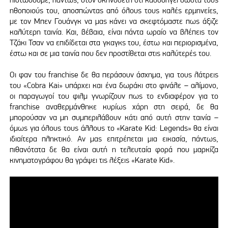
ηθοποιούς του, αποσπώντας από όλους τους καλές ερμηνείες,
με τον Μπεν Γουάνγκ να μας κάνει να σκεφτόμαστε πως άξιζε
καλύτερη ταινία. Και, βέβαια, είναι πάντα ωραίο να βλέπεις τον
Τζάκι Τσαν να επιδίδεται στα γκαγκς του, έστω και περιορισμένα,
έστω και σε μια ταινία που δεν προστίθεται στις καλύτερές του.
Οι φαν του franchise δε θα περάσουν άσχημα, για τους λάτρεις
του «Cobra Kai» υπάρχει και ένα δωράκι στο φινάλε – αλίμονο,
οι παραγωγοί του φιλμ γνωρίζουν πως το ενδιαφέρον για το
franchise αναθερμάνθηκε κυρίως χάρη στη σειρά, δε θα
μπορούσαν να μη συμπεριλάβουν κάτι από αυτή στην ταινία –
όμως για όλους τους άλλους το «Karate Kid: Legends» θα είναι
ιδιαίτερα πληκτικό. Αν μας επιτρέπεται μια εικασία, πάντως,
πιθανότατα δε θα είναι αυτή η τελευταία φορά που μαρκίζα
κινηματογράφου θα γράψει τις λέξεις «Karate Kid».