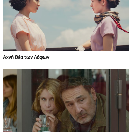
Αχνή Θέα των Λόφων