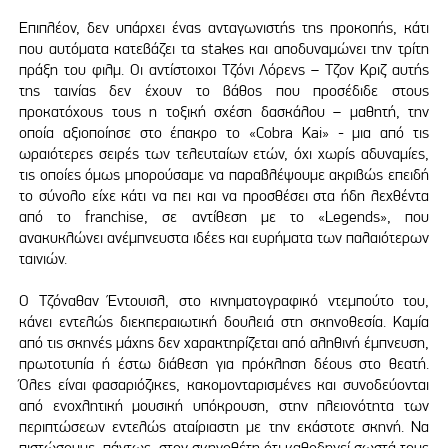
Επιπλέον, δεν υπάρχει ένας ανταγωνιστής της προκοπής, κάτι
που αυτόματα κατεβάζει τα stakes και αποδυναμώνει την τρίτη
πράξη του φιλμ. Οι αντίστοιχοι Τζόνι Λόρενς – Τζον Κριζ αυτής
της ταινίας δεν έχουν το βάθος που προσέδιδε στους
προκατόχους τους η τοξική σχέση δασκάλου – μαθητή, την
οποία αξιοποίησε στο έπακρο το «Cobra Kai» - μια από τις
ωραιότερες σειρές των τελευταίων ετών, όχι χωρίς αδυναμίες,
τις οποίες όμως μπορούσαμε να παραβλέψουμε ακριβώς επειδή
το σύνολο είχε κάτι να πει και να προσθέσει στα ήδη λεχθέντα
από το franchise, σε αντίθεση με το «Legends», που
ανακυκλώνει ανέμπνευστα ιδέες και ευρήματα των παλαιότερων
ταινιών.
Ο Τζόναθαν Έντουισλ, στο κινηματογραφικό ντεμπούτο του,
κάνει εντελώς διεκπεραιωτική δουλειά στη σκηνοθεσία. Καμία
από τις σκηνές μάχης δεν χαρακτηρίζεται από αληθινή έμπνευση,
πρωτοτυπία ή έστω διάθεση για πρόκληση δέους στο θεατή.
Όλες είναι φασαριόζικες, κακομονταρισμένες και συνοδεύονται
από ενοχλητική μουσική υπόκρουση, στην πλειονότητα των
περιπτώσεων εντελώς αταίριαστη με την εκάστοτε σκηνή. Να
πιστώσουμε, πάντως, στον σκηνοθέτη ότι καθοδηγεί σωστά τους