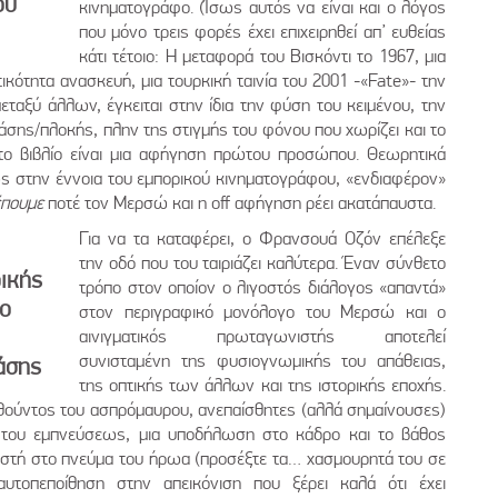
ου
κινηματογράφο. (Ίσως αυτός να είναι και ο λόγος
που μόνο τρεις φορές έχει επιχειρηθεί απ’ ευθείας
κάτι τέτοιο: Η μεταφορά του Βισκόντι το 1967, μια
κότητα ανασκευή, μια τουρκική ταινία του 2001 -«Fate»- την
εταξύ άλλων, έγκειται στην ίδια την φύση του κειμένου, την
άσης/πλοκής, πλην της στιγμής του φόνου που χωρίζει και το
 στο βιβλίο είναι μια αφήγηση πρώτου προσώπου. Θεωρητικά
ρως στην έννοια του εμπορικού κινηματογράφου, «ενδιαφέρον»
έπουμε
ποτέ τον Μερσώ και η off αφήγηση ρέει ακατάπαυστα.
Για να τα καταφέρει, ο Φρανσουά Οζόν επέλεξε
την οδό που του ταιριάζει καλύτερα. Έναν σύνθετο
ικής
τρόπο στον οποίον ο λιγοστός διάλογος «απαντά»
 ο
στον περιγραφικό μονόλογο του Μερσώ και ο
αινιγματικός πρωταγωνιστής αποτελεί
συνισταμένη της φυσιογνωμικής του απάθειας,
άσης
της οπτικής των άλλων και της ιστορικής εποχής.
ούντος του ασπρόμαυρου, ανεπαίσθητες (αλλά σημαίνουσες)
ς του εμπνεύσεως, μια υποδήλωση στο κάδρο και το βάθος
πιστή στο πνεύμα του ήρωα (προσέξτε τα… χασμουρητά του σε
αυτοπεποίθηση στην απεικόνιση που ξέρει καλά ότι έχει