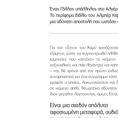
Ένας Γάλλος υπάλληλος στο Αλγέρι 
Το περίφημο βιβλίο του Αλμπέρ Καμ
μια αδύνατη αποστολή που ωστόσο απ
Για τον «Ξένο» του Καμύ χρειάζοντα
εξάμηνο, ώστε να συγκεντρωθεί πλήθος
ερμηνείες που «αντέχει» το κείμενο (
σεξουαλικές και
πάει λέγοντας
) και κά
– ναι, 84 χρόνια από την πρώτη έκδοση
συναρπαστικό για ένα σύγγραμμα τόσο 
γραφής ο οποίος, λακωνικότατος και 
σε κείμενο απλό, θεωρητικά αδύνατον 
ίδιον μεγάλης λογοτεχνίας, όμως; Είνα
Είναι μια σχεδόν απόλυτα
αφοσιωμένη μεταφορά, ουδεί