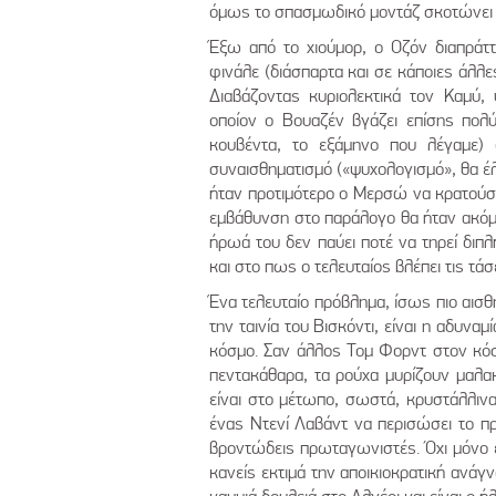
όμως το σπασμωδικό μοντάζ σκοτώνει τ
Έξω από το χιούμορ, ο Οζόν διαπράτ
φινάλε (διάσπαρτα και σε κάποιες άλλε
Διαβάζοντας κυριολεκτικά τον Καμύ,
οποίον ο Βουαζέν βγάζει επίσης πολ
κουβέντα, το εξάμηνο που λέγαμε) 
συναισθηματισμό («ψυχολογισμό», θα έλ
ήταν προτιμότερο ο Μερσώ να κρατούσε
εμβάθυνση στο παράλογο θα ήταν ακόμα
ήρωά του δεν παύει ποτέ να τηρεί διπ
και στο πως ο τελευταίος βλέπει τις τά
Ένα τελευταίο πρόβλημα, ίσως πιο αισθ
την ταινία του Βισκόντι, είναι η αδυνα
κόσμο. Σαν άλλος Τομ Φορντ στον κόσμ
πεντακάθαρα, τα ρούχα μυρίζουν μαλακ
είναι στο μέτωπο, σωστά, κρυστάλλινα
ένας Ντενί Λαβάντ να περισώσει το πρ
βροντώδεις πρωταγωνιστές. Όχι μόνο 
κανείς εκτιμά την αποικιοκρατική ανά