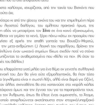
λιος που το έχει αποφασίσει αυτό.
άλιστα καλύτερο, ισχυρίζεσαι, από την ταινία του Βισκόντι που
ούτο όχι;
σσότερο κι από την glossy εικόνα του και την επιμελημένη πέρα
 λιγοστού διαλόγου, του αμίλητου πρακτικά ήρωα, της
όνη οδός να μεταφέρεις τον
Ξένο
σε ένα κοινό εξοικειωμένο,
ίθεται να γεμίσει τα κενά, ξέρει πάνω-κάτω εκ προοιμίου που
τιμήσει εξ αρχής την απαθή γοητεία του Βουαζέν-Μερσώ,
, την μετα-ανθρώπινη (;) λογική του παραλόγου, βρίσκει την
οδηλώνει έναν ωκεανό σημείων δίχως σχεδόν ποτέ να στέκει
πίζοντας το αναθεματισμένο που «θέλει να πει». (Κι όταν το
μές του βιβλίου.)
υ ελαφρότητα γιατί μιλάει για ένα θέμα εκ γενετής συλλογικά
 ενοχή του. Δεν θα γίνει ούτε εξομολογητικός, θα ήταν τόσο
 (εγκλήματα είναι η σωστή λέξη, αλλά είναι βαριά για Οζόν),
ήταν άλλος σκηνοθέτης θα στο κοπανούσε στο κεφάλι κιόλας
όχρονα όμως και την έγνοια του για τα παραπροϊόντα τους.
χι τον Άνθρωπο, όπως θα έλεγε ένας ουμανιστής, το Άτομο,
οποίο αποφλοιώνεται ακατάπαυστα στον ιστορικό/υπαρξιακό