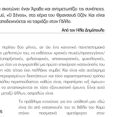
σκοτώνει έναν Άραβα και αντιμετωπίζει τις συνέπειες.
ύ, «Ο Ξένος», στα χέρια του Φρανσουά Οζόν. Και είναι
οδεικνύεται να ταιριάζει στον Γάλλο.
Από τον Ηλία Δημόπουλο
ι περίπου δύο μήνες, αν όχι ένα κανονικό πανεπιστημιακό
 μελετητών του, να εκθέσουν κριτικές πτυχές/προσεγγίσεις/
υπαρξιστικές, φιλοσοφικές, αποικιοκρατικές, ψυχολογικές,
πως έτσι να συγκροτηθεί μια πρώτη επιχείρηση κατανόησής του
 κάτι τέτοιο έχει πολλάκις συμβεί. Και είναι κάτι αυτόχρημα
περιορισμένων διαστάσεων και τόσο χαρακτηριστικού τρόπου
διόλου περισπούδαστος καθώς είναι, παραπέμπει «εξ όψεως»
να ανταποκρίνεται σε τόσο εξονυχιστική έρευνα. Είναι αυτό
ι, μεταξύ άλλων, ασφαλώς είναι.
Το πρόβλημα εντούτοις για την υπόθεσή μας εδώ
είναι ότι από κατασκευής του το βιβλίο του Καμύ
ς
στέκει πεισματικά αμετάφερτο στον