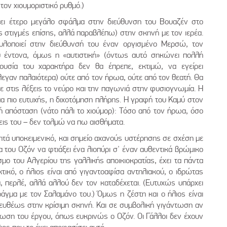
ον χιουμοριστικό ρυθμό.)
τει έτερο μεγάλο σφάλμα στην διεύθυνση του Βουαζέν στο
ς στιγμές επίσης, αλλά παραβλέπω) στην σκηνή με τον ιερέα.
 υλοποιεί στην διεύθυνσή του έναν οργισμένο Μερσώ, τον
ύ έντονα, όμως η «αυτιστική» (όντως αυτό σηκώνει πολλή
ουσία του χαρακτήρα δεν θα έπρεπε, εκτιμώ, να εγείρει
εγαν παλαιότερα) ούτε από τον ήρωα, ούτε από τον θεατή. Θα
 στις λέξεις το νεύρο και την παγωνιά στην φυσιογνωμία. Η
 πιο ευτυχής, η διχοτόμηση πλήρης. Η γραφή του Καμύ στον
λή απόσταση (νάτο πάλι το χιούμορ): Τόσο από τον ήρωα, όσο
σεις του – δεν τολμώ να πω αισθήματα.
ητά υποκειμενικό, και σημείο αχανούς υστέρησης σε σχέση με
μία του Οζόν να φτιάξει ένα λιοπύρι σ' έναν αυθεντικά βρώμικο
ο του Αλγερίου της γαλλικής αποικιοκρατίας, έχει τα πάντα
τικό, ο ήλιος είναι από γιγαντοαφίσα αντηλιακού, ο ιδρώτας
, περλέ, αλλά αλλού δεν τον καταδέχεται. (Ευτυχώς υπάρχει
άγμα με τον Σαλαμάνο του.) Όμως η ζέστη και ο ήλιος είναι
ευθέως στην κρίσιμη σκηνή. Και σε συμβολική γιγάντωση αν
γνωση του έργου, όπως ευκρινώς ο Οζόν. Οι Γάλλοι δεν έχουν