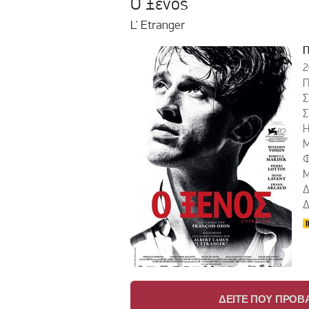
Ο Ξένος
L' Etranger
2
Π
Σ
Σ
Η
Μ
Φ
Μ
Δ
Δ
ΔΕΙΤΕ ΠΟΥ ΠΡΟΒΑ