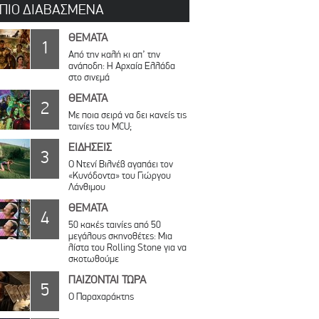
 ΠΙΟ ΔΙΑΒΑΣΜΕΝΑ
ΘΕΜΑΤΑ
1
Από την καλή κι απ’ την
ανάποδη: Η Αρχαία Ελλάδα
στο σινεμά
ΘΕΜΑΤΑ
2
Με ποια σειρά να δει κανείς τις
ταινίες του MCU;
ΕΙΔΗΣΕΙΣ
3
Ο Ντενί Βιλνέβ αγαπάει τον
«Κυνόδοντα» του Γιώργου
Λάνθιμου
ΘΕΜΑΤΑ
4
50 κακές ταινίες από 50
μεγάλους σκηνοθέτες: Μια
λίστα του Rolling Stone για να
σκοτωθούμε
ΠΑΙΖΟΝΤΑΙ ΤΩΡΑ
5
Ο Παραχαράκτης