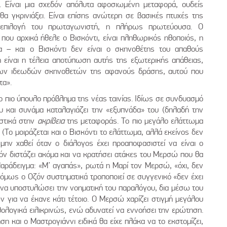
. Είναι μια σχεδόν απόλυτα αφοσιωμένη μεταφορά, ουδείς
α γκρινιάξει. Είναι επίσης ανώτερη σε βασικές πτυχές της
η επιλογή του πρωταγωνιστή, η πλήρως πρωτεύουσα. Ο
 που αρχικά ήθελε ο Βισκόντι, είναι πληθωρικός ηθοποιός, η
α – και ο Βισκόντι δεν είναι ο σκηνοθέτης του απαθούς
 είναι η τέλεια αποτύπωση αυτής της εξωτερικής απάθειας,
των ιδεωδών σκηνοθετών της αφανούς δράσης, αυτού που
τα».
ο πιο ύπουλο πρόβλημα της νέας ταινίας. Ιδίως σε συνδυασμό
ου και συνάμα καταλαγιάζει την «εξυπνάδα» του (δηλαδή την
αστικά στην
ακρίβεια
της μεταφοράς. Το πιο μεγάλο ελάττωμα
. (Το μοιράζεται και ο Βισκόντι το ελάττωμα, αλλά εκείνος δεν
μην χαθεί όταν ο διάλογος έχει προαποφασιστεί να είναι ο
ζόν διστάζει ακόμα και να κρατήσει ατάκες του Μερσώ που θα
Παράδειγμα: «Μ’ αγαπάς», ρωτά η Μαρί τον Μερσώ, «όχι, δεν
όμως ο Οζόν συστηματικά τροποποιεί σε συγγενικό «δεν έχει
ι να υποστυλώσει την νοηματική του παραλόγου, δια μέσω του
 για να έκανε κάτι τέτοιο. Ο Μερσώ χαρίζει στιγμή μεγάλου
ολογικά ειλικρινώς, ενώ αδυνατεί να εννοήσει την ερώτηση.
η και ο Μαστρογιάννι ειδικά θα είχε πλάκα να το εκστομίζει,