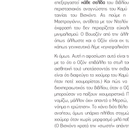
επεξεργαστεί
κάθε σελίδα
του βιβλίου
περιστασιακός αναγνώστης του Καμύ θ
ταινίας του Βισκόντι. Ας πούμε 
Μαστρογιάννι, αντίθετα με τον Ντελόν
έκφρασή του δεν περιορίζεται εύκολ
μινιμαλισμού. Ο Βουαζέν από την άλλη
όπως άλλωστε και ο Οζόν είναι εκ 
κάπως γενικευτικά λέμε «εγκεφαλικότη
Κι όμως. Αυτή η αφοσίωση αυτό είναι τ
με το ότι ο Οζόν επιβάλλει το στυλ τ
αισθητική του) υποτάσσοντάς την σεβ
είναι ότι διαφεύγει το χιούμορ του Καμύ
ήταν ποτέ χιουμορίστας.) Και πώς να 
διεκπεραιωτικός του βιβλίου, όταν ο Ο
μπορούσαν να παίξουν χιουμοριστικά. 
νομίζω, μάλλον όχι» απαντά ο Μερσώ, 
νόημα η ερώτηση». Το κάνει διότι θέλε
ανοήτου, όμως υπάρχει πλήθος στιγμών
χιούμορ όταν χωρίς μορφασμό μιλά παθ
(Ο Βισκόντι κρατά την «σωστή» απάντησ