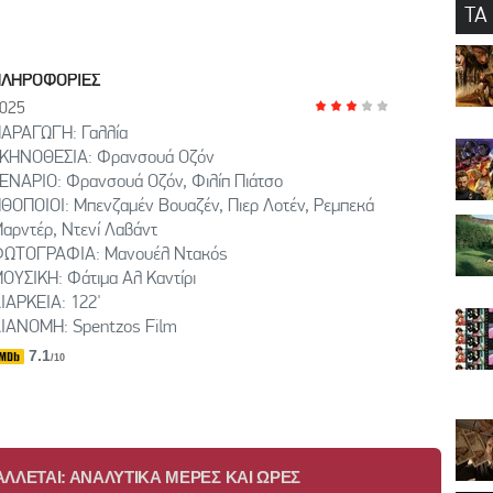
ΤΑ
ΠΛΗΡΟΦΟΡΙΕΣ
025
ΑΡΑΓΩΓΗ: Γαλλία
ΚΗΝΟΘΕΣΙΑ: Φρανσουά Οζόν
ΕΝΑΡΙΟ: Φρανσουά Οζόν, Φιλίπ Πιάτσο
ΘΟΠΟΙΟΙ: Μπενζαμέν Βουαζέν, Πιερ Λοτέν, Ρεμπεκά
αρντέρ, Ντενί Λαβάντ
ΩΤΟΓΡΑΦΙΑ: Μανουέλ Ντακός
ΟΥΣΙΚΗ: Φάτιμα Αλ Καντίρι
ΙΑΡΚΕΙΑ: 122'
ΙΑΝΟΜΗ: Spentzos Film
7.1
/10
ΛΛΕΤΑΙ: ΑΝΑΛΥΤΙΚΑ ΜΕΡΕΣ ΚΑΙ ΩΡΕΣ