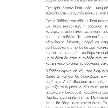
καμμιά δουλειά στο Αλγέρι και είναι ο ή
Γιατί τρία, λοιπόν; Γιατί καλό – και μ
εξακολουθείς να αγαπάς πάντως, ενώ τ
Γιατί ο Γάλλος είναι αλλιώς. Γιατί περι
ως πέρα κατασκευή, η απόφαση του
χωνεμένης σιβυλλικότητας, είναι η μ
όμως, με το βιβλίο. Το κοινό αυτό προτ
οδηγείται η διήγηση, μπορεί να εκ
συλλαμβάνει την πολυδιάστατη κριτική
καρδιά της πρακτικής του Καμύ να υπ
με το δάχτυλο στην σκανδάλη αντιμετω
κάνει είναι οι σχετικά πιο αδύναμες στιγ
Ο Γάλλος αφήνει απ’ έξω την ιδιοφυή το
ιδιόκτητο
. Και δεν θα διασκεδάσει την
παράταιρο. Αλλά «θυμάται» τα ατοπήματα
γνωρίζει τους μηχανισμούς τους, αν 
(ευτυχώς γλυτώσαμε), κρατώντας ταυτ
Που δεν είναι άλλα από τον Μερσώ, ό
όπως θα έλεγε ένας επιστήμονας. Το 