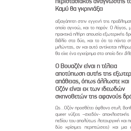
περιστασιακός αναγνώστης τ
Καμύ θα γκρινιάξει
αξιαγάπητη στην εγγενή της προβληματι
οποία αγνοώ, και το παρόν. Ο λόγος, μ
πρακτικά πλήρη απουσία εξωτερικής δρ
βιβλίο στα δύο, και το ότι τα πάντα
μιλώντας, αν και αυτό αντίκειται πλή
θα είχε ένα εγχείρημα στο οποίο δεν
βλ
Ο Βουαζέν είναι η τέλεια
αποτύπωση αυτής της εξωτερ
απάθειας, όπως άλλωστε και
Οζόν είναι εκ των ιδεωδών
σκηνοθετών της αφανούς δρ
Ως…Οζόν προσθέτει άφθονο στυλ, βοηθ
queer νύξεις –σχεδόν- αποκλειστική
πεδίου του απολύτως λειτουργική και 
δύο κρίσιμες περιπτώσεις) και μια 