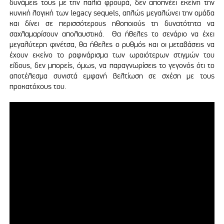
δυνάμεις τους με την παλιά φρουρά, δεν αποπνέει εκείνη την
κυνική λογική των legacy sequels, απλώς μεγαλώνει την ομάδα
και δίνει σε περισσότερους ηθοποιούς τη δυνατότητα να
σαχλαμαρίσουν απολαυστικά. Θα ήθελες το σενάριο να έχει
μεγαλύτερη φινέτσα, θα ήθελες ο ρυθμός και οι μεταβάσεις να
έχουν εκείνο το ραφινάρισμα των ωραιότερων στιγμών του
είδους, δεν μπορείς, όμως, να παραγνωρίσεις το γεγονός ότι το
αποτέλεσμα συνιστά εμφανή βελτίωση σε σχέση με τους
προκατόχους του.