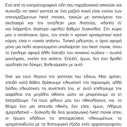
Ένα από τα κινηματογραφικά είδη που παραδοσιακά ασκούσε και
συνεχίζει να ασκεί γοητεία σε ένα μαζικό κοινό είναι εκείνο των
επονομαζόμενων heist movies, ταινιών με αντικείμενο τον
σχεδιασμό και την εκτέλεση μιας ληστείας, κλοπής ή/
και διάρρηξης ιδιαίτερα υψηλού βαθμού δυσκολίας. Στη χώρα
μας ο αντίστοιχος όρος, τον οποίο η κριτική χρησιμοποιεί κατά
κόρον, είναι η «ταινία απάτης». Τυπικά μιλώντας, ο όρος αφορά
μόνο μια πολύ συγκεκριμένη υποδιαίρεση του heist movie, όπου
το έγκλημα αφορά άλλη διάταξη του ποινικού κώδικα – σωστά
μαντέψατε, εκείνη της απάτης. Επειδή, όμως, δεν έχει βρεθεί
ορολογία πιο δόκιμη, βολευόμαστε με αυτή
Όσο για τους λόγους της γοητείας του είδους; Μας αρέσει,
επειδή κατά βάθος βρίσκουμε ελκυστική την παρανομία, αλλά
διόλου ελκυστικές τις συνέπειές της, γι' αυτό επιλέγουμε την
ασφάλεια της μεγάλης οθόνης ώστε να μπορέσουμε να τη
διαπράξουμε. Για τους φίλους μας του ηθικολόγους, ναι, το
θέαμα έχει μια απουσία ηθικής, δεν είναι, όμως, πλήρως
αμοραλιστικό – δύσκολα θα δεις ψυχαγωγικό heist movie όπου
οι ήρωες κλέβουν τις αποταμιεύσεις ηλικιωμένων, το
χρηματοκιβώτιο με τα λειτουργικά έξοδα ενός ορφανοτροφείου