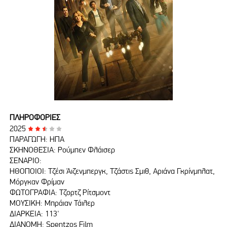
ΠΛΗΡΟΦΟΡΙΕΣ
2025
ΠΑΡΑΓΩΓΗ: ΗΠΑ
ΣΚΗΝΟΘΕΣΙΑ: Ρούμπεν Φλάισερ
ΣΕΝΑΡΙΟ:
ΗΘΟΠΟΙΟΙ: Τζέσι Άιζενμπεργκ, Τζάστις Σμιθ, Αριάνα Γκρίνμπλατ,
Μόργκαν Φρίμαν
ΦΩΤΟΓΡΑΦΙΑ: Τζορτζ Ρίτσμοντ
ΜΟΥΣΙΚΗ: Μπράιαν Τάιλερ
ΔΙΑΡΚΕΙΑ: 113'
ΔΙΑΝΟΜΗ: Spentzos Film