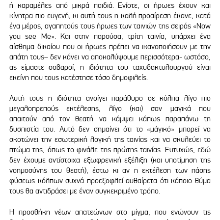
ή καραμέλες από μικρά παιδιά. Ενίοτε, οι ήρωες έχουν και
κίνητρα πιο ευγενή, κι αυτή τους η καλή προαίρεση έκανε, κατά
ένα μέρος, αγαπητούς τους ήρωες των ταινιών της σειράς «Now
you see Me». Και στην παρούσα, τρίτη ταινία, υπάρχει ένα
αίσθημα δικαίου που οι ήρωες πρέπει να ικανοποιήσουν με την
απάτη τους– δεν κάνει να αποκαλύψουμε περισσότερα- ωστόσο,
ας είμαστε σοβαροί, η ιδιότητα του ταχυδακτυλουργού είναι
εκείνη που τους κατέστησε τόσο δημοφιλείς.
Αυτή τους η ιδιότητα ανοίγει παράθυρο σε κόλπα λίγο πιο
μεγαλοπρεπούς εκτέλεσης, λίγο (και) σαν μαγικά που
απαιτούν από τον θεατή να κάμψει κάπως παραπάνω τη
δυσπιστία του. Αυτό δεν σημαίνει ότι το «μάγικό» μπορεί να
σκοτώνει την εσωτερική λογική της ταινίας και να σκυλεύει το
πτώμα της, όπως το φινάλε της πρώτης ταινίας. Ευτυχώς, εδώ
δεν έχουμε αντίστοιχα εξωφρενική εξέλιξη (και υποτίμηση της
νοημοσύνης του θεατή), έστω κι αν η εκτέλεση των πάσης
φύσεως κόλπων συχνά προεξοφλεί αυθαίρετα ότι κάποιο θύμα
τους θα αντιδράσει με έναν συγκεκριμένο τρόπο.
Η προσθήκη νέων απατεώνων στο μίγμα, που ενώνουν τις