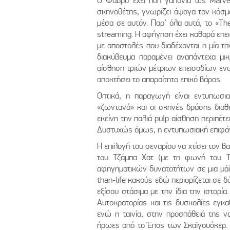
Ο Φαβρό έχει ήδη γαλόνια ως Μarvel
σκηνοθέτης, γνωρίζει άψογα τον κόσμο 
μέσα σε αυτόν. Παρ’ όλα αυτά, το «Th
streaming. Η αφήγηση έχει καθαρά επει
με αποστολές που διαδέχονται η μία τ
διακύβευμα παραμένει αναπάντεχα μι
αίσθηση τριών μέτριων επεισοδίων ενω
αποκτήσει το απαραίτητο επικό βάρος.
Οπτικά, η παραγωγή είναι εντυπωσια
«ζωντανά» και οι σκηνές δράσης διαθέ
εκείνη την παλιά pulp αίσθηση περιπέτε
Δυστυχώς όμως, η εντυπωσιακή επιφάνε
Η επιλογή του σεναρίου να χτίσει τον β
του Τζάμπα Χατ (με τη φωνή του Τζ
αφηγηματικών δυνατοτήτων σε μια μάλλ
than-life κακούς εδώ περιορίζεται σε δ
εξίσου στάσιμα με την ίδια την ιστορ
Αυτοκρατορίας και τις δυσκολίες εγκα
ενώ η ταινία, στην προσπάθειά της ν
ήρωες από το Έπος των Σκαϊγουόκερ. Α