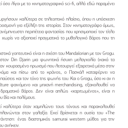
εί όσο λίγοι με το κινηματογραφικό sci-fi, αλλά εδώ παραμένει
υργήσουν καλύτερα σε τηλεοπτικό πλαίσιο, όπου η υπόσχεση
ροσμονή για εξέλιξη της ιστορίας. Στον κινηματογράφο όμως,
ανέμπνευστη περιπέτεια φαντασίας που χρησιμοποιεί τον τίτλο
 χωρίς να αξιοποιεί πραγματικά το μυθολογικό βάρος που τη
τικά γοητευτικό είναι η σχέση του Mandalorian με τον Grogu.
 στον Din Djarin μια φωνητικά ήσυχη μελαγχολία (κακά τα
έναν κουρασμένο ηρωισμό που λειτουργεί εξαιρετικά μέσα στην
Ακόμα και πίσω από το κράνος, ο Πασκάλ καταφέρνει να
αύσεις και τον τόνο της φωνής του. Και ο Grogu, όσο κι αν η
lture φαινόμενο και μηχανή merchandising, εξακολουθεί να
ι δραματικό βάρος. Δεν είναι απλώς «χαριτωμένος», είναι η
 βία και πολέμους.
γεί καλύτερα όταν χαμηλώνει τους τόνους και παρακολουθεί
πλανώνται στον γαλαξία. Εκεί βρίσκεται η ουσία του «The
άντηση: ένας διαστημικός samurai western μύθος για την
ου ανήκειν.