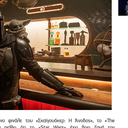
ενο φινάλε του «Σκαϊγουόκερ: Η Άνοδος», το «The
 πείθει ότι το «Star Wars» έχει βρει ξανά τον