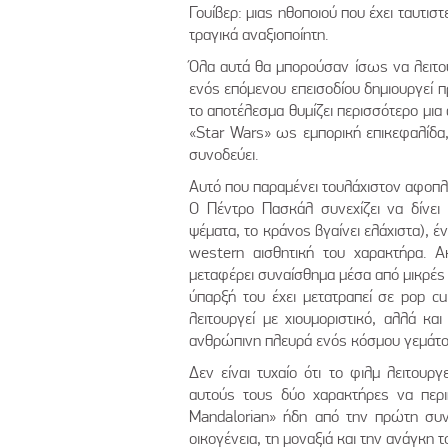
Γουίβερ: μιας ηθοποιού που έχει ταυτιστ
τραγικά αναξιοποίητη.
Όλα αυτά θα μπορούσαν ίσως να λειτο
ενός επόμενου επεισοδίου δημιουργεί π
το αποτέλεσμα θυμίζει περισσότερο μια 
«Star Wars» ως εμπορική επικεφαλίδα,
συνοδεύει.
Αυτό που παραμένει τουλάχιστον αφοπλισ
Ο Πέντρο Πασκάλ συνεχίζει να δίνει
ψέματα, το κράνος βγαίνει ελάχιστα), 
western αισθητική του χαρακτήρα. 
μεταφέρει συναίσθημα μέσα από μικρές π
ύπαρξή του έχει μετατραπεί σε pop cu
λειτουργεί με χιουμοριστικό, αλλά κα
ανθρώπινη πλευρά ενός κόσμου γεμάτου
Δεν είναι τυχαίο ότι το φιλμ λειτουρ
αυτούς τους δύο χαρακτήρες να περι
Mandalorian» ήδη από την πρώτη συν
οικογένεια, τη μοναξιά και την ανάγκη τ