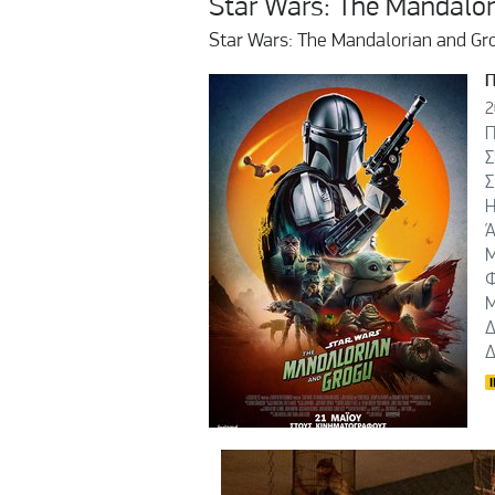
Star Wars: The Mandalor
Star Wars: The Mandalorian and Gr
2
Π
Σ
Σ
Η
Ά
Μ
Φ
Μ
Δ
Δ