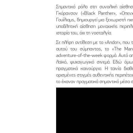
Σημαντικό ρόλο στη συνολική αίσθησ
Γκόρανσον («Black Panther», «Οπενχ
Γουίλιαμς, δημιουργεί μια ξεχωριστή ηχ
υποβλητική αίσθηση μοναχικής περιπλ
ιστορία του, όχι τη νοσταλγία.
Σε πλήρη αντίθεση με το «Andor», που 
αυτού του σύμπαντος, το «The Mand
adventure-of-the-week φορμά. Αυτό απ
λαϊκό, ψυχαγωγικό σινεμά. Εδώ όμως
πραγματικά καινούργιο. Η ταινία διαθ
ορισμένες στιγμές αυθεντικής περιπέτει
το έκαναν πραγματικά σημαντικό μέσα σ