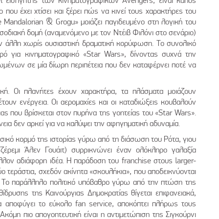
 εισηγητής των κινηματογραφικών Avengers, είναι καλός
που έχει χτίσει και ξέρει πώς να κινεί τους χαρακτήρες του
e Mandalorian & Grogu» μοιάζει παγιδευμένο στη λογική του
σοδιακή δομή (αναμενόμενο με τον Ντέιβ Φιλόνι στο σενάριο)
ην άλλη χωρίς ουσιαστική δραματική κορύφωση. Το συνολικό
κρό για κινηματογραφικό «Star Wars», δίνοντας συχνά την
μένων σε μία δίωρη περιπέτεια που δεν καταφέρνει ποτέ να
κή. Οι πλανήτες έχουν χαρακτήρα, τα πλάσματα μοιάζουν
τουν ενέργεια. Οι αερομαχίες και οι καταδιώξεις κουβαλούν
ιας που βρίσκεται στον πυρήνα της γοητείας του «Star Wars».
ια δεν αρκεί για να καλύψει την αφηγηματική αδυναμία.
ασικό κορμό της ιστορίας γύρω από τη διάσωση του Ρότα, γιου
έρεμι Άλεν Γουάιτ) συρρικνώνει έναν ολόκληρο γαλαξία
ον αδιάφορη ιδέα. Η παράδοση του franchise στους larger-
ύο τεράστια, σχεδόν ακίνητα «σκουλήκια», που αποδεικνύονται
ία. Το παράλληλο πολιτικό υπόβαθρο γύρω από την πτώση της
θίδρυσης της Καινούργιας Δημοκρατίας θίγεται επιφανειακά,
α αποφύγει το εύκολο fan service, αποκόπτει πλήρως τους
κόμη πιο απογοητευτική είναι η αντιμετώπιση της Σιγκούρνι