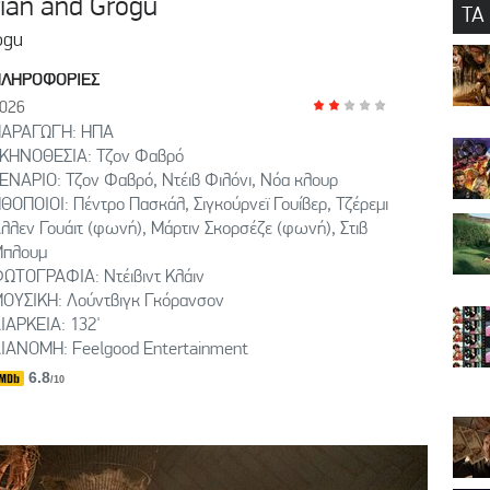
ian and Grogu
ΤΑ
ogu
ΠΛΗΡΟΦΟΡΙΕΣ
026
ΑΡΑΓΩΓΗ: ΗΠΑ
ΚΗΝΟΘΕΣΙΑ: Τζον Φαβρό
ΕΝΑΡΙΟ: Τζον Φαβρό, Ντέιβ Φιλόνι, Νόα κλουρ
ΘΟΠΟΙΟΙ: Πέντρο Πασκάλ, Σιγκούρνεϊ Γουίβερ, Τζέρεμι
λλεν Γουάιτ (φωνή), Μάρτιν Σκορσέζε (φωνή), Στιβ
πλουμ
ΩΤΟΓΡΑΦΙΑ: Ντέιβιντ Κλάιν
ΟΥΣΙΚΗ: Λούντβιγκ Γκόρανσον
ΙΑΡΚΕΙΑ: 132'
ΙΑΝΟΜΗ: Feelgood Entertainment
6.8
/10