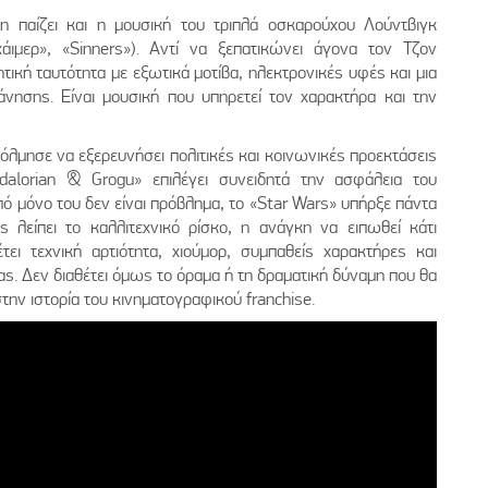
η παίζει και η μουσική του τριπλά οσκαρούχου Λούντβιγκ
άιμερ», «Sinners»). Αντί να ξεπατικώνει άγονα τον Τζον
ητική ταυτότητα με εξωτικά μοτίβα, ηλεκτρονικές υφές και μια
άνησης. Είναι μουσική που υπηρετεί τον χαρακτήρα και την
τόλμησε να εξερευνήσει πολιτικές και κοινωνικές προεκτάσεις
alorian & Grogu» επιλέγει συνειδητά την ασφάλεια του
ό μόνο του δεν είναι πρόβλημα, το «Star Wars» υπήρξε πάντα
 λείπει το καλλιτεχνικό ρίσκο, η ανάγκη να ειπωθεί κάτι
έτει τεχνική αρτιότητα, χιούμορ, συμπαθείς χαρακτήρες και
ας. Δεν διαθέτει όμως το όραμα ή τη δραματική δύναμη που θα
την ιστορία του κινηματογραφικού franchise.