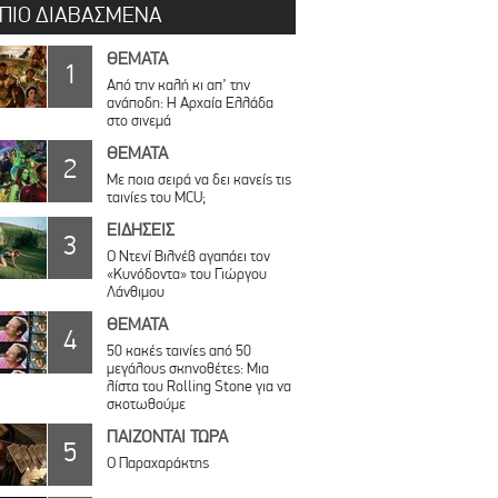
 ΠΙΟ ΔΙΑΒΑΣΜΕΝΑ
ΘΕΜΑΤΑ
1
Από την καλή κι απ’ την
ανάποδη: Η Αρχαία Ελλάδα
στο σινεμά
ΘΕΜΑΤΑ
2
Με ποια σειρά να δει κανείς τις
ταινίες του MCU;
ΕΙΔΗΣΕΙΣ
3
Ο Ντενί Βιλνέβ αγαπάει τον
«Κυνόδοντα» του Γιώργου
Λάνθιμου
ΘΕΜΑΤΑ
4
50 κακές ταινίες από 50
μεγάλους σκηνοθέτες: Μια
λίστα του Rolling Stone για να
σκοτωθούμε
ΠΑΙΖΟΝΤΑΙ ΤΩΡΑ
5
Ο Παραχαράκτης