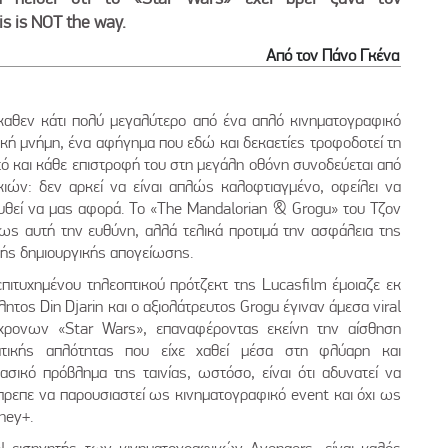
s is NOT the way.
Από τον Πάνο Γκένα
καθεν κάτι πολύ μεγαλύτερο από ένα απλό κινηματογραφικό
γική μνήμη, ένα αφήγημα που εδώ και δεκαετίες τροφοδοτεί τη
τό και κάθε επιστροφή του στη μεγάλη οθόνη συνοδεύεται από
ιών: δεν αρκεί να είναι απλώς καλοφτιαγμένο, οφείλει να
λουθεί να μας αφορά. Το «The Mandalorian & Grogu» του Τζον
ως αυτή την ευθύνη, αλλά τελικά προτιμά την ασφάλεια της
ικής δημιουργικής απογείωσης.
πιτυχημένου τηλεοπτικού πρότζεκτ της Lucasfilm έμοιαζε εκ
τος Din Djarin και ο αξιολάτρευτος Grogu έγιναν άμεσα viral
χρονων «Star Wars», επαναφέροντας εκείνη την αίσθηση
ματικής απλότητας που είχε χαθεί μέσα στη φλύαρη και
σικό πρόβλημα της ταινίας, ωστόσο, είναι ότι αδυνατεί να
 έπρεπε να παρουσιαστεί ως κινηματογραφικό event και όχι ως
ney+.