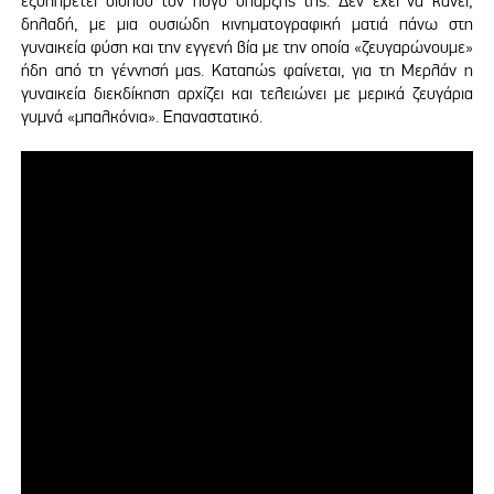
εξυπηρετεί διόλου τον λόγο ύπαρξής της. Δεν έχει να κάνει,
δηλαδή, με μια ουσιώδη κινηματογραφική ματιά πάνω στη
γυναικεία φύση και την εγγενή βία με την οποία «ζευγαρώνουμε»
ήδη από τη γέννησή μας. Καταπώς φαίνεται, για τη Μερλάν η
γυναικεία διεκδίκηση αρχίζει και τελειώνει με μερικά ζευγάρια
γυμνά «μπαλκόνια». Επαναστατικό.