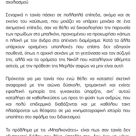
σχολιασμού.
Σεναρικά η ταινία πάσχει σε πολλαπλά επίπεδα, ακόμα και σε
εκείνο του καύσωνα, που μοιάζει να υπάρχει μονάχα σε ένα
σχηματικό επίπεδο, σαν να θέλει να δικαιολογήσει την παρουσία
των ηρωίδων στο μπαλκόνι, προκειμένου να προχωρήσει κάπως
η πλοκή με τον άνδρα στο απέναντι διαμέρισμα. Κατά τα άλλα
υπάρχουν ορισμένες υποπλοκές που επίσης δεν οδηγούν
πουθενά, όπως η αρχική σεκάνς με τη γειτόνισσα και τον σύζυγό
της, αλλά και τα οράματα της Νικόλ που καταλήγουν αθέμητα
αστεία, με την πρόθεση της Μερλάν σαφώς να μην είναι αυτή.
Πρόκειται για μια ταινία που ενώ θέλει να καταστεί σχετική
αναφορικά με την αιώνια δύσκολη, τρομακτική και ενίοτε
εφιαλτική εμπειρία της γυναικείας ύπαρξης, αντ’ αυτού
καταλήγει σε καθολικεύσεις ως προς τη φύση των ανδρών, που
και πολύ επιδερμικά διαβάζονται και με καθόλου τακτ
πλασάρονται ως θέσφατο σε μια κινηματογραφική ιστορία που
υποπίπτει στο σφάλμα του διδακτισμού.
Το πρόβλημα με τις «Μπαλκονάτες» είναι πως σαν ταινία δεν