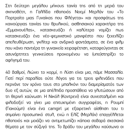
Στη δεύτερη μεγάλου μήκους ταινία της από τη μεριά του
σκηνοθέτη, η Γαλλίδα ηθοποιός Νοεμί Μερλάν του «Το
Πορτραίτο μιας Γυναίκας που Φλέγεται» και προσφάτως της
καινούργιας ταινίας του θρυλικού, αισθησιακού χαρακτήρα της
«Εμμανουέλας», κατασκευάζει ή καλύτερα νομίζει πως
κατασκευάζει ένα νέο-φεμινιστικό μανιφέστο που ξεχειλίζει
απελευθέρωση, γκλίτερ και ανδρικά φαντάσματα, σε ένα φιλμ
που κάνει παντιέρα τη γυναικεία χειραφέτηση, καταφεύγοντας σε
ασυνάρτητες γενικεύσεις προκειμένου να (υπο)στηρίξει το
αφήγημά του.
40 βαθμοί, λιώνει το κορμί, η λύση είναι μια, πάμε Μασσαλία.
Γιατί περί παραλίας ούτε λόγος για τις τρεις φιλενάδες που
περνάνε τον χρόνο τους στο μπαλκόνι του διαμερίσματός των
δυο εξ αυτών, σε μια απέλπιδα προσπάθεια να γλυτώσουν από
τη θερινή χαύνωση. Η Νικόλ (Κοντρενί) είναι συνεσταλμένη και
φιλοδοξεί να γίνει μια επιτυχημένη συγγραφέας, η Ρουμπί
(Γιακούμπ) είναι ένα camgirl με εξαιρετική αίσθηση του τι
σημαίνει προσωπικό στυλ, ενώ η Ελίζ (Μερλάν) επαγγέλλεται
ηθοποιός και μοιάζει να αντιμετωπίζει κάποια σοβαρά σχεσιακά
θέματα με τον σύζυγό της. Το βράδυ του μεγάλου καύσωνα οι