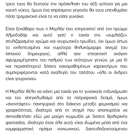
τρεις τους θα δεχτούν την πρόσκληση του σέξι γείτονα για μια
καυτή νύχτα, όμως ένα απρόσμενο γεγονός θα τους υπενθυμίσει
πόσο τρομακτικό είναι το να είσαι γυναίκα.
Είναι ξεκάθαρο πως η Μερλάν έχει επηρεαστεί από τον πρώιμο
Αλμοδοβάρ και αυτό γιατί η ταινία της «ουρλιάζει»
στυλιζαρισμένο χρώμα και νευρωτικές ηρωίδες, όχι όμως όπως
το εκλεπτυσμένα και ευρύτερα θηλυκόμορφο σινεμά του
Ισπανού δημιουργού, αλλά σαν επιτακτική ανάγκη
σφυγμομέτρησης του παλμού των νεότερων γενιών, με μια (ή
και περισσότερες) δόσεις κακομαθημένων χαρακτήρων που
συμπεριφέρονται κατά αναλογία του τσιτάτου «όλα οι άνδρες
είναι γουρούνια».
Η Μερλάν θέλει να κάνει μια ταινία για τη γυναικεία ενδυνάμωση
και τον απεγκλωβισμό από τα πατριαρχικά δεσμά, όμως
«σκοντάφτει» πανηγυρικά στο διάκενο μεταξύ φεμινισμού και
γραφικότητας, ιδιαίτερα από τη στιγμή που αποπειράται να
σκηνοθετήσει εδώ μια μαύρη κωμωδία με δόσεις θριλερικής
φαντασίας, ιδιαίτερα όταν όλα αυτά είναι ιδωμένα μέσα από ένα
κομφορμιστικό πρίσμα κοινωνικού, δακτυλοδεικτούμενου