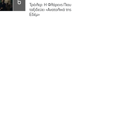
6
Τρέιλερ: Η Φλόρενς Πιου
ταξιδεύει «Ανατολικά της
Εδέμ»