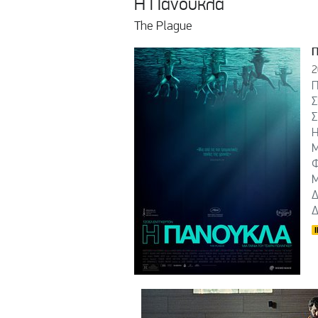
Η Πανούκλα
The Plague
2
Π
Σ
Σ
Η
Μ
Φ
Μ
Δ
Δ