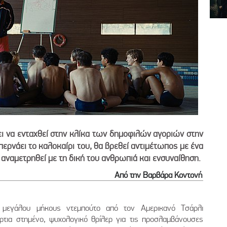
 να ενταχθεί στην κλίκα των δημοφιλών αγοριών στην
ρνάει το καλοκαίρι του, θα βρεθεί αντιμέτωπος με ένα
α αναμετρηθεί με τη δική του ανθρωπιά και ενσυναίθηση.
Από την Βαρβάρα Κοντονή
, μεγάλου μήκους ντεμπούτο από τον Αμερικανό Τσάρλι
ρτια στημένο, ψυχολογικό θρίλερ για τις προσλαμβάνουσες