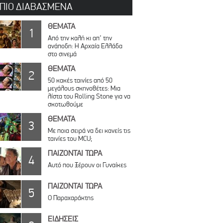
 ΠΙΟ ΔΙΑΒΑΣΜΕΝΑ
ΘΕΜΑΤΑ
1
Από την καλή κι απ’ την
ανάποδη: Η Αρχαία Ελλάδα
στο σινεμά
ΘΕΜΑΤΑ
2
50 κακές ταινίες από 50
μεγάλους σκηνοθέτες: Μια
λίστα του Rolling Stone για να
σκοτωθούμε
ΘΕΜΑΤΑ
3
Με ποια σειρά να δει κανείς τις
ταινίες του MCU;
ΠΑΙΖΟΝΤΑΙ ΤΩΡΑ
4
Αυτό που Ξέρουν οι Γυναίκες
ΠΑΙΖΟΝΤΑΙ ΤΩΡΑ
5
Ο Παραχαράκτης
ΕΙΔΗΣΕΙΣ