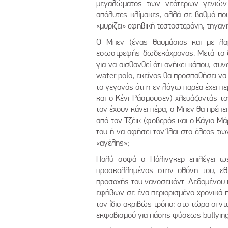
μεγαλώματος των νεότερων γενιών 
απόλυτες κλίμακες, αλλά σε βαθμό που
«μυρίζει» εφηβική τεστοστερόνη, τηγαν
Ο Μπεν (ένας θαυμάσιος και με λα
εσωστρεφής δωδεκάχρονος. Μετά το δ
για να αισθανθεί ότι ανήκει κάπου, σ
water polo, εκείνος θα προσπαθήσει ν
το γεγονός ότι η εν λόγω παρέα έχει περ
και ο Κένι Ράσμουσεν) χλευάζοντάς το
τον έχουν κάνει πέρα, ο Μπεν θα πρέπει
από τον Τζέικ (φοβερός και ο Κάγιο Μάρ
του ή να αφήσει τον Ίλαϊ στο έλεος τ
«αγέλης»;
Πολύ σοφά ο Πόλινγκερ επιλέγει ω
προσκολλημένος στην οθόνη του, εθι
προσοχής του νανοσεκόντ. Δεδομένου 
εφήβων σε ένα περιορισμένο χρονικά π
τον ίδιο ακριβώς τρόπο: στο τώρα οι ν
εκφοβισμού για πάσης φύσεως bullying