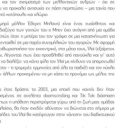
και τον σχηματισμό των μελλοντικών ανδρών - όχι σε
 να προκαλεί ανησυχία εν πάση περιπτώσει – μια ταινία που
ητό κοτόπουλο και χλώριο.
μπρό μέλλον Έβερετ Μπλανκ) είναι ένας ευαίσθητος και
ιαζύγιο των γονιών του ο Μπεν έχει ανάγκη από μια ομάδα
υνεπώς όταν η μητέρα του τον γράψει σε μια κατασκήνωση για
α ενταχθεί σε μια παρέα συνομήλικών του αγοριών. Με αφορμή
ιθωριοποιήσει τον εκκεντρικό, στα μάτια τους, Ίλαϊ (εξαίρετος
ν, λέγοντας πως έχει προσβληθεί από πανούκλα και γι’ αυτό
 να διαλέξει: να κάνει φίλο τον Ίλαϊ με κίνδυνο να απομονωθεί
τιν - τι τρομερές ερμηνείες από όλα τα παιδιά!) και τον κύκλο
ων άλλων προκειμένου να μη χάσει το προνόμιο ως μέλος της
ς έτος δράσης το 2003, μια εποχή που κανείς δεν ήταν
σμένος σε ανελέητο doomscrolling και Tik Tok διάσπαση
πως η υπόθεση περιστρέφεται γύρω από τη ζωή μιας ομάδας
λαίσιο, θα ήταν σχεδόν αδύνατον να βιώνεται στο σήμερα με
ταήδες του Ίλαϊ θα κατέφευγαν στην «άνεση» του διαδικτυακού
.