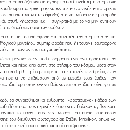
ερ κατασκευάζει κινηματογραφικά και διηγείται μια ιστορία για
κουλτούρα του «peer pressure», της κοινωνικής και ατομικής
 (εδώ οι πρωταγωνιστές έφηβοι) στο να ανήκουν σε μια ομάδα
ικά, στυλ, γλώσσας κ.α. – συγκριτικά με το να μην ανήκουν
 στις διαθέσεις ποικίλων ομάδων.
υ από τη μια πλευρά αφορά στη συντριβή της ατομικότητας και
λλογικού μοντέλου συμπεριφοράς που λειτουργεί ταυτόχρονα
ντός της κοινωνικής πραγματικότητας.
ρίζεται μονάχα στην πολύ ισορροπημένη αναπαράσταση της
ίνεται και πέρα από αυτή, στο στήσιμο του κόσμου μέσα στον
ς του κολυμβητηρίου μετατρέπεται σε αχανές «ενυδρείο», έναν
ια πρέπει να επιβιώσουν από τις μεταξύ τους έριδες, τον
ια, ιδιαίτερα όταν εκείνα βρίσκονται στην ίδια πισίνα για τις
ερό, τα συναισθηματικά εύθρυπτα, «φορτισμένα» κάδρα των
βάλλον που τους περικλείει όπου κι αν βρίσκονται, λες και η
ημαντικά το ποιόν τους ως άνδρες του αύριο, αποτελούν
ευσης του διευθυντή φωτογραφίας Στίβεν Μπρέκον, όπως και
 από σκοτεινά ορχηστρικά ηχοτοπία και φούγκες.