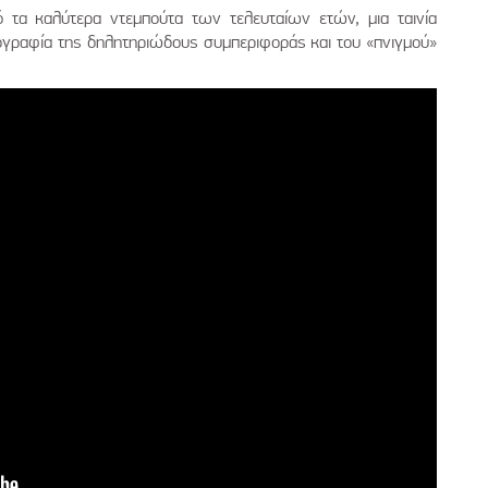
 τα καλύτερα ντεμπούτα των τελευταίων ετών, μια ταινία
ογραφία της δηλητηριώδους συμπεριφοράς και του «πνιγμού»