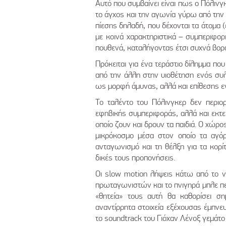
Αυτό που συμβαίνει είναι πως ο Πόλινγκ
το άγχος και την αγωνία γύρω από την 
πίεσης δηλαδή, που δέχονται τα άτομα
με κοινά χαρακτηριστικά – συμπεριφορ
πουθενά, καταλήγοντας έτσι συχνά βορά
Πρόκειται για ένα τεράστιο δίλημμα πο
από την άλλη στην υιοθέτηση ενός συ
ως μορφή άμυνας, αλλά και επίθεσης ε
Το ταλέντο του Πόλινγκερ δεν περιο
εφηβικής συμπεριφοράς, αλλά και εκτε
οποίο ζουν και δρουν τα παιδιά. Ο χώρο
μικρόκοσμο μέσα στον οποίο τα αγόρ
ανταγωνισμό και τη θέλξη για τα κορίτσ
δικές τους προπονήσεις.
Οι slow motion λήψεις κάτω από το ν
πρωταγωνιστών και το πνιγηρά μπλε περι
«θητεία» τους αυτή θα καθορίσει σ
αναντίρρητα στοιχεία εξέχουσας έμπν
το soundtrack του Γιόχαν Λένοξ γεμάτο