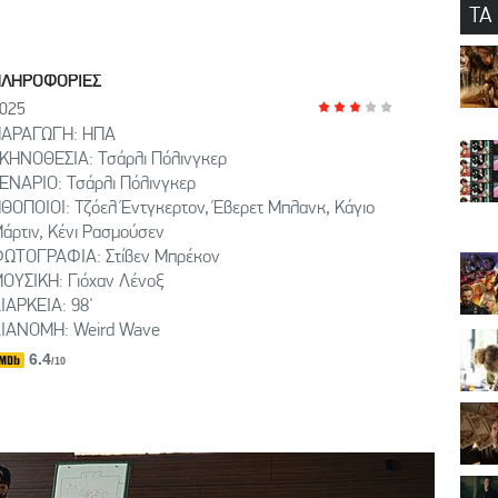
ΤΑ
ΠΛΗΡΟΦΟΡΙΕΣ
025
ΑΡΑΓΩΓΗ: HΠΑ
ΚΗΝΟΘΕΣΙΑ: Τσάρλι Πόλινγκερ
ΕΝΑΡΙΟ: Τσάρλι Πόλινγκερ
ΘΟΠΟΙΟΙ: Τζόελ Έντγκερτον, Έβερετ Μπλανκ, Κάγιο
άρτιν, Κένι Ρασμούσεν
ΩΤΟΓΡΑΦΙΑ: Στίβεν Μπρέκον
ΟΥΣΙΚΗ: Γιόχαν Λένοξ
ΙΑΡΚΕΙΑ: 98'
ΙΑΝΟΜΗ: Weird Wave
6.4
/10