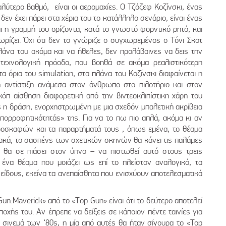
αλύτερο βαθμό, είναι οι αερομαχίες. Ο Τζόζεφ Κοζίνσκι, ένας
ν έχει πάρει στα χέρια του το κατάλληλο σενάριο, είναι ένας
ι η γραμμή του ορίζοντα, κατά το γνωστό φορντικό ρητό, και
νωρίζει. Όχι ότι δεν το γνώριζε ο συγχωρεμένος ο Τόνι Σκοτ
άνα του ακόμα και να ήθελες, δεν προλάβαινες να δεις την
τεχνολογική πρόοδο, που βοηθά σε ακόμα ρεαλιστικότερη
α όρια του simulation, στα πλάνα του Κοζίνσκι διαφαίνεται η
η αντίστιξη ανάμεσα στον άνθρωπο στο πιλοτήριο και στον
όπ αίσθηση διαφορετική από την βιντεοκλιπίστικη χάρη του
ής η δράση, ενορχηστρωμένη με μια σχεδόν μπαλετική ακρίβεια
ορροφητικότητάς» της. Για να το πω πιο απλά, ακόμα κι αν
εροσκαφών και τα παραρτήματά τους , όπως εμένα, το θέαμα
ακά, το σασπένς των σχετικών σκηνών θα κάνει τις παλάμες
 θα σε πιάσει στον ύπνο – να πιστωθεί αυτό στους τρεις
 ένα θέαμα που μοιάζει ως επί το πλείστον αναλογικό, τα
 είδους, εκείνα τα ανεπαίσθητα που ενισχύουν αποτελεσματικά
Gun:Maverick» από το «Τop Gun» είναι ότι το δεύτερο αποτελεί
ποχής του. Αν έπρεπε να δείξεις σε κάποιον πέντε ταινίες για
 σινεμά των ‘80s, η μία από αυτές θα ήταν σίγουρα το «Top