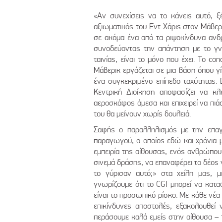
«Αν συνεχίσεις να το κάνεις αυτό, ξέ
αξιωματικός του Εντ Χάρις στον Μάβερ
σε ακόμα ένα από τα ριψοκίνδυνα ανδ
συνοδεύοντας την απάντηση με το γν
ταινίας, είναι το μόνο που έχει. Το c
Μάβερικ εργάζεται σε μια βάση όπου γ
ένα συγκεκριμένο επίπεδο ταχύτητας. 
Κεντρική Διοίκηση αποφασίζει να κλ
αεροσκάφος άμεσα και επιχειρεί να πιά
του θα μείνουν χωρίς δουλειά.
Σαφής ο παραλληλισμός με την επαγγ
παραγωγού, ο οποίος εδώ και χρόνια μ
εμπειρία της αίθουσας, ενός ανθρώπου
σινεμά δράσης, να επαναφέρει το δέος 
το γύρισαν αυτό;» στα χείλη μας, μ
γνωρίζουμε ότι το CGI μπορεί να κατα
είναι το προσωπικό ρίσκο. Με κάθε νέα 
επικίνδυνες αποστολές, εξακολουθεί 
περάσουμε καλά εμείς στην αίθουσα – 