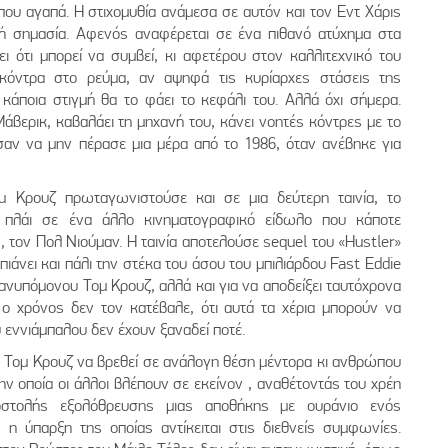
που αγαπά. Η στιχομυθία ανάμεσα σε αυτόν και τον Εντ Χάρις
τή σημασία. Αφενός αναφέρεται σε ένα πιθανό ατύχημα στα
ι ότι μπορεί να συμβεί, κι αφετέρου στον καλλιτεχνικό του
 κόντρα στο ρεύμα, αν αψηφά τις κυρίαρχες στάσεις της
άποια στιγμή θα το φάει το κεφάλι του. Αλλά όχι σήμερα.
Μάβερικ, καβαλάει τη μηχανή του, κάνει νοητές κόντρες με το
σαν να μην πέρασε μια μέρα από το 1986, όταν ανέβηκε για
 Κρουζ πρωταγωνιστούσε και σε μια δεύτερη ταινία, το
 πλάι σε ένα άλλο κινηματογραφικό είδωλο που κάποτε
 τον Πολ Νιούμαν. Η ταινία αποτελούσε sequel του «Hustler»
ιάνει και πάλι την στέκα του άσου του μπιλιάρδου Fast Eddie
 ανυπόμονου Τομ Κρουζ, αλλά και για να αποδείξει ταυτόχρονα
 ο χρόνος δεν τον κατέβαλε, ότι αυτά τα χέρια μπορούν να
 εννιάμπαλου δεν έχουν ξαναδεί ποτέ.
ου Τομ Κρουζ να βρεθεί σε ανάλογη θέση μέντορα κι ανθρώπου
ην οποία οι άλλοι βλέπουν σε εκείνον , αναθέτοντάς του χρέη
οστολής εξολόθρευσης μιας αποθήκης με ουράνιο ενός
η ύπαρξη της οποίας αντίκειται στις διεθνείς συμφωνίες.