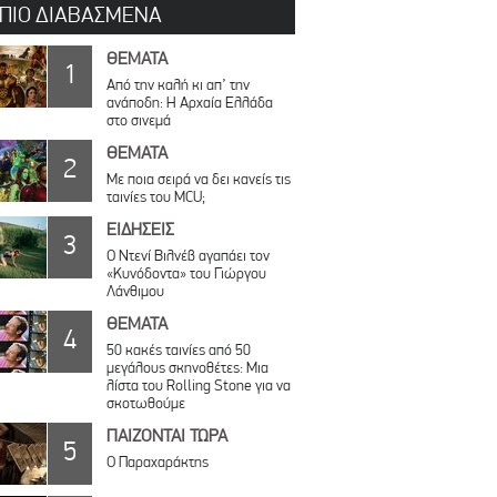
 ΠΙΟ ΔΙΑΒΑΣΜΕΝΑ
ΘΕΜΑΤΑ
1
Από την καλή κι απ’ την
ανάποδη: Η Αρχαία Ελλάδα
στο σινεμά
ΘΕΜΑΤΑ
2
Με ποια σειρά να δει κανείς τις
ταινίες του MCU;
ΕΙΔΗΣΕΙΣ
3
Ο Ντενί Βιλνέβ αγαπάει τον
«Κυνόδοντα» του Γιώργου
Λάνθιμου
ΘΕΜΑΤΑ
4
50 κακές ταινίες από 50
μεγάλους σκηνοθέτες: Μια
λίστα του Rolling Stone για να
σκοτωθούμε
ΠΑΙΖΟΝΤΑΙ ΤΩΡΑ
5
Ο Παραχαράκτης