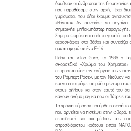
δουλειά» οι άνθρωποι της βιομηχανίας 
που παραθέσαμε στην αρχή, έχει διτ
γυρίσματα, που όλοι έχουμε ανησυχήσε
«θάνατο». Αν συνεχίσει να πηγαίνει
σημερινής μπλοκμπάστερ παραγωγής, κ
Σήμερα φοράει και πάλι τα γυαλιά του 
αεροσκάφος στο βάθος και συνεχίζει 
πρώτη φορά σε ένα F-14.
Πλην του «Top Gun», το 1986 ο Τομ
σκορσεζικό «Χρώμα του Χρήματος»,
εκπροσωπούσε την ενέργεια της νιότης,
του Ρόμπερτ Ρόσεν, με τον Νιούμαν να π
και να επιστρέφει σε ρόλο μέντορα του
στους άλλους και στον εαυτό του ότι
κάνουν ακόμα μαγικά που οι λάτρεις του
Τα χρόνια πέρασαν και ήρθε η σειρά τ
που αρνείται να πιστέψει στην φθορά, τ
εκπαιδευτή και όχι μέλους της απ
απροσδιόριστου κράτους εκτός ΝΑΤΟ, 