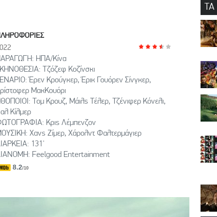
ΤΑ
ΠΛΗΡΟΦΟΡΙΕΣ
022
ΑΡΑΓΩΓΗ: ΗΠΑ/Κίνα
ΚΗΝΟΘΕΣΙΑ: Tζόζεφ Κοζίνσκι
ΕΝΑΡΙΟ: Έρεν Κρούγκερ, Έρικ Γουόρεν Σίνγκερ,
ρίστοφερ ΜακΚουόρι
ΘΟΠΟΙΟΙ: Τομ Κρουζ, Μάιλς Τέλερ, Τζένιφερ Κόνελι,
αλ Κίλμερ
ΩΤΟΓΡΑΦΙΑ: Κρις Λέμπενζον
ΟΥΣΙΚΗ: Χανς Ζίμερ, Χάρολντ Φαλτερμάγιερ
ΙΑΡΚΕΙΑ: 131'
ΙΑΝΟΜΗ: Feelgood Entertainment
8.2
/10