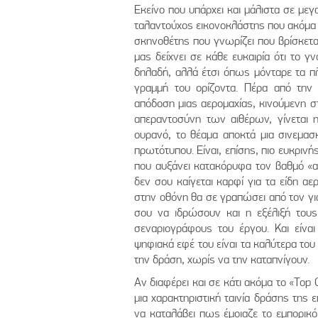
Εκείνο που υπάρχει και μάλιστα σε μεγ
ταλαντούχος εικονοκλάστης που ακόμα δε
σκηνοθέτης που γνωρίζει που βρίσκετα
μας δείχνει σε κάθε ευκαιρία ότι το γ
δηλαδή, αλλά έτσι όπως μόνταρε τα πλ
γραμμή του ορίζοντα. Πέρα από την 
απόδοση μιας αερομαχίας, κινούμενη στ
απεραντοσύνη των αιθέρων, γίνεται 
ουρανό, το θέαμα αποκτά μια σινεμασκ
πρωτότυπου. Είναι, επίσης, πιο ευκριν
που αυξάνει κατακόρυφα τον βαθμό «απ
δεν σου καίγεται καρφί για τα είδη α
στην οθόνη θα σε γραπώσει από τον γι
σου να ιδρώσουν και η εξέλιξή τους
σεναριογράφους του έργου. Και είναι
ψηφιακά εφέ του είναι τα καλύτερα του
την δράση, χωρίς να την καταπνίγουν.
Αν διαφέρει και σε κάτι ακόμα το «Top 
μια χαρακτηριστική ταινία δράσης της ε
να καταλάβει πως έμοιαζε το εμπορικό