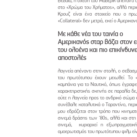
Βέβαια, η σχέση του Μάβερικ απέναντι 
στο «Χρώμα του Χρήματος», αλλά περισ
Κρουζ είναι ένα στοιχείο που ο πρ
«Collateral» δεν μετρά, εκεί ο Αμερικα
Με κάθε νέα του ταινία ο
Αμερικανός σταρ βάζει στον 
του ολοένα και πιο επικίνδυν
αποστολές
λαγνεία απέναντι στην στολή, ο σεβασ
του πρωτότυπου έχουν μειωθεί. Το 
καμπάνια για το Ναυτικό, όπως έγραφε η
χαρακτηριστικής σκηνής σε παραλία δε
ούτε η λαγνεία προς το ανδρικό σώμα 
συνέβαλε καταλυτικά ο Ταραντίνο, περ
μου εδράζεται στον τρόπο που κινηματ
σινεμά δράσης των ‘80s, αλλά και στη
σινεμά, κυριαρχεί η εξωπραγματικ
ομοερωτισμός του πρωτότυπου φιλμ είν