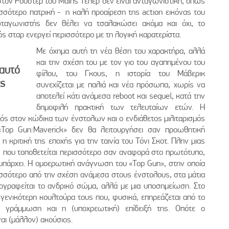
στον Ρούστερ του Μάιλς Τέλερ δεν είναι ανταγωνιστική, όπως
σότερο πατρική - η καλή προαίρεση της action εικόνας του
ωταγωνιστής δεν θέλει να τσαλακώσει ακόμα και όχι, το
νός σταρ ενεργεί περισσότερο με τη λογική καρατερίστα.
Με όχημα αυτή τη νέα θέση του χαρακτήρα, αλλά
και την σχέση του με τον γιο του αγαπημένου του
εαυτό
φίλου, του Γκους, η ιστορία του Μάβερικ
ες
συνεχίζεται με παλιά και νέα πρόσωπα, χωρίς να
αποτελεί κάτι ανάμεσα reboot και sequel, κατά την
δημοφιλή πρακτική των τελευταίων ετών. Η
μός στον κώδικα των ένστολων και ο ενδιάθετος μιλιταρισμός
«Top Gun:Maverick» δεν θα λειτουργήσει σαν προωθητική
 κριτική της εποχής για την ταινία του Τόνι Σκοτ. Πλην μιας
, που τοποθετείται περισσότερο σαν αναφορά στο πρωτότυπο,
υπάρχει. Η ομοερωτική ανάγνωση του «Top Gun», στην οποία
ισσότερο από την σχέση ανάμεσα στους ένστολους, στα μάτια
ογραφείται το ανδρικό σώμα, αλλά με μια υποσημείωση. Στο
 γενικότερη κουλτούρα τους που, φυσικά, επηρεάζεται από το
ή γράμμωση και η (υποχρεωτική) επίδειξή της. Οπότε ο
αι (μάλλον) ακούσιος.