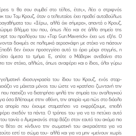
ρεις τι θα σου συμβεί στο τέλος, έτσι;», λέει ο στριφνός
ικ του Τομ Κρουζ, όταν o τελευταίος έχει προβεί αυτοβούλως
ραγαθήματα του. «Ξέρω, αλλά όχι σήμερα», απαντά ο Κρουζ,
ώριμο βλέμμα του που, όπως λέει και σε άλλο σημείο της
oncept του προλόγου του «Top Gun:Maverick» έχει ως εξής. Ο
ίνονται δοκιμές σε πολεμικά αεροσκάφη με στόχο να πιάσουν
Επειδή δεν έχουν προσεγγίσει αυτό το όριο μέχρι στιγμής, η
είσει άμεσα το τμήμα. Ε, οπότε ο Μάβερικ ανεβαίνει στο
σει τον στόχο, αλλιώς, όπως αναφέρει και ο ίδιος, όλοι γύρω
ελματική ιδιοσυγκρασία του ίδιου του Κρουζ, ενός σταρ-
οιάζει να μάχεται μόνος του ώστε να κρατήσει ζωντανή την
 που πασχίζει να διατηρήσει ψηλά την σημαία του αναλογικού
για όσα βλέπουμε στην οθόνη, την απορία «μα πώς στο διάολο
ια απορία που έχουμε σταματήσει να εκφράζουμε, επειδή
φέρει σχεδόν τα πάντα. Ο τρόπος του για να το πετύχει αυτό
του ταινία ο Αμερικανός σταρ βάζει στον εαυτό του ακόμα πιο
να θέτει σε κίνδυνο την σωματική του ακεραιότητα για να
τούτο εστί το σώμα του- αλλά και για να μην «μείνουν χωρίς