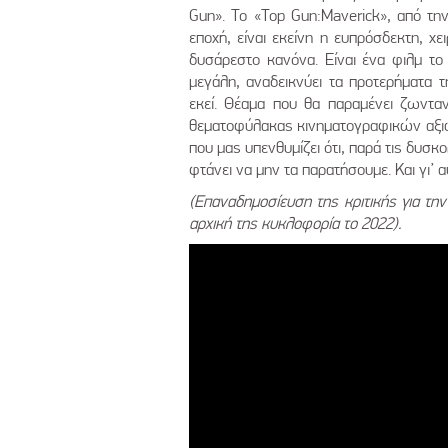
Gun». Το «Top Gun:Maverick», από τη
εποχή, είναι εκείνη η ευπρόσδεκτη, χε
δυσάρεστο κανόνα. Είναι ένα φιλμ το 
μεγάλη, αναδεικνύει τα προτερήματα 
εκεί. Θέαμα που θα παραμένει ζωντα
θεματοφύλακας κινηματογραφικών αξιών
που μας υπενθυμίζει ότι, παρά τις δυσκ
φτάνει να μην τα παρατήσουμε. Και γι’
(Επαναδημοσίευση της κριτικής για την
αρχική της κυκλοφορία το 2022).