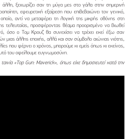
ν άλλη, ξεχωρίζει σαν τη μύγα μες στο γάλα στην σημερινή
ιροποίητη, εφευρετική εξαίρεση που επιβεβαιώνει τον γενικό,
οποίο, αντί να μεταφέρει τη λογική της μικρής οθόνης στη
της τελευταίας, προσφέροντας θέαμα προορισμένο να βιωθεί
νό, όσο ο Τομ Κρουζ θα συνεχίσει να τρέχει εκεί έξω σαν
 μιας άλλης εποχής, αλλά και σαν σύμβολο αιώνιας νιότης,
ολίες που φέρνει ο χρόνος, μπορούμε κι εμείς όπως κι εκείνος,
 αυτό του οφείλουμε ευγνωμοσύνη.
 ταινία «Top Gun: Maverick», όπως είχε δημοσιευτεί κατά την