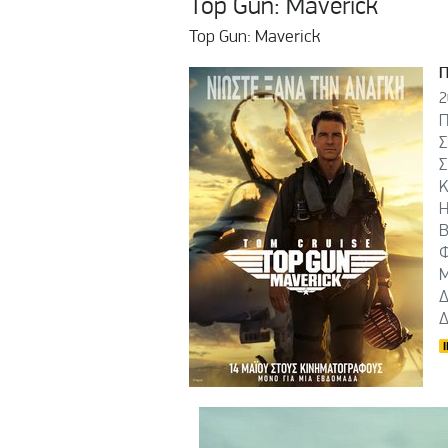
Top Gun: Maverick
Top Gun: Maverick
2
Π
Σ
Σ
Κ
Η
Β
Φ
Μ
Δ
Δ